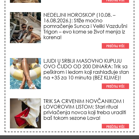
NEDELJNI HOROSKOP (10.08. –
16.08.2026.): Stiže moćno
pomračenje Sunca i Veliki Vazdušni
Trigon – evo kome se život menja iz
korena!
LJUDI U SRBIJI MASOVNO KUPUJU
OVO ČUDO OD 200 DINARA: Trik sa
peškirom i ledom koji rashlađuje stan
na +35 za 10 minuta (BEZ KLIME)!
TRIK SA CRVENIM NOVČANIKOM I
LOVOROVIM LISTOM: Stari ritual
privlačenja novca koji treba uraditi
baš tokom sezone Lava!