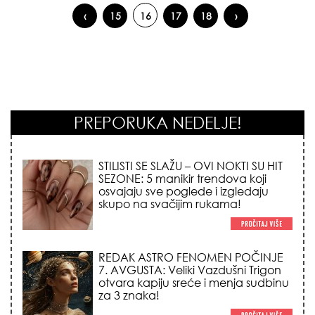
‹
15
16
17
18
›
Pages
PREPORUKA NEDELJE!
STILISTI SE SLAŽU – OVI NOKTI SU HIT
SEZONE: 5 manikir trendova koji
osvajaju sve poglede i izgledaju
skupo na svačijim rukama!
REDAK ASTRO FENOMEN POČINJE
7. AVGUSTA: Veliki Vazdušni Trigon
otvara kapiju sreće i menja sudbinu
za 3 znaka!