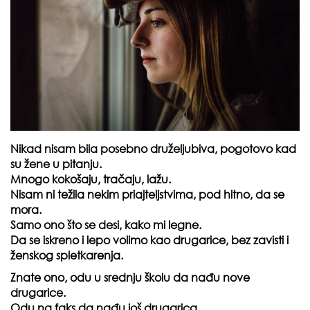
Nikad nisam bila posebno druželjubiva, pogotovo kad
su žene u pitanju.
Mnogo kokošaju, tračaju, lažu.
Nisam ni težila nekim priajteljstvima, pod hitno, da se
mora.
Samo ono što se desi, kako mi legne.
Da se iskreno i lepo volimo kao drugarice, bez zavisti i
ženskog spletkarenja.
Znate ono, odu u srednju školu da nađu nove
drugarice.
Odu na faks da nađu još drugarica.