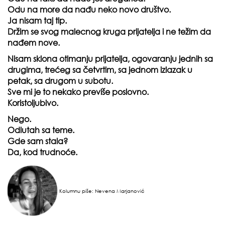
Odu na more da nađu neko novo društvo.
Ja nisam taj tip.
Držim se svog malecnog kruga prijatelja i ne težim da
nađem nove.
Nisam sklona otimanju prijatelja, ogovaranju jednih sa
drugima, trećeg sa četvrtim, sa jednom izlazak u
petak, sa drugom u subotu.
Sve mi je to nekako previše poslovno.
Koristoljubivo.
Nego.
Odlutah sa teme.
Gde sam stala?
Da, kod trudnoće.
Kolumnu piše: Nevena Marjanović