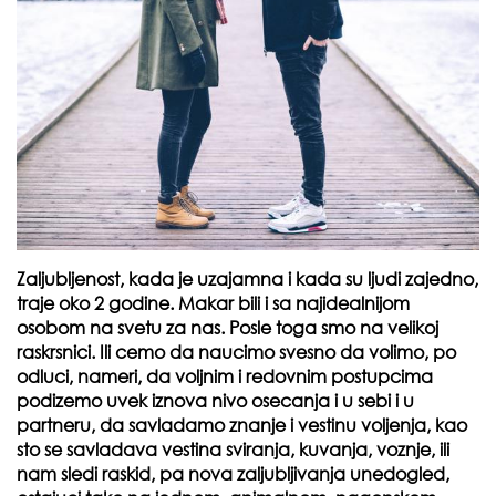
Zaljubljenost, kada je uzajamna i kada su ljudi zajedno,
traje oko 2 godine. Makar bili i sa najidealnijom
osobom na svetu za nas. Posle toga smo na velikoj
raskrsnici. Ili cemo da naucimo svesno da volimo, po
odluci, nameri, da voljnim i redovnim postupcima
podizemo uvek iznova nivo osecanja i u sebi i u
partneru, da savladamo znanje i vestinu voljenja, kao
sto se savladava vestina sviranja, kuvanja, voznje, ili
nam sledi raskid, pa nova zaljubljivanja unedogled,