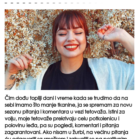
Čim dođu topliji dani i vreme kada se trudimo da na
sebi imamo što manje tkanine, ja se spremam za novu
sezonu pitanja i komentara u vezi tetovaža. Istini za
volju, moje tetovaže prekrivaju celu potkolenicu i
polovinu leđa, pa su pogledi, komentari i pitanja
zagarantovani. Ako nisam u žurbi, na većinu pitanja