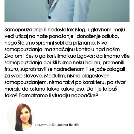
Samopouzdanje ili nedostatak istog, uglavnom imaju
veći uticaj na naše ponašanje i donošenje odluka,
nego što smo spremni sebi da priznamo. Nivo
samopouzdanja ima značajnu kontrolu nad našim
životom i često ga koristimo kao izgovor: da imamo više
samopouzdanja obukli bismo neku haljinu, promenili
frizuru, suprotstavili se nadređenom ili se jače zalagali
za svoje stavove. Međutim, nismo blagosloveni
samopouzdanjem, nismo takvi po karakteru, pa stvari
moraju da ostanu takve kakve jesu. Da li je to baš
tako? Posmatramo li situaciju naopačke?
Kolumnu piše: Jelena Radić