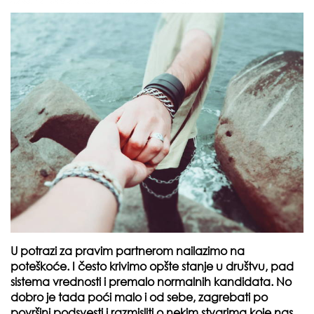
U potrazi za pravim partnerom nailazimo na
poteškoće. I često krivimo opšte stanje u društvu, pad
sistema vrednosti i premalo normalnih kandidata. No
dobro je tada poći malo i od sebe, zagrebati po
površini podsvesti i razmisliti o nekim stvarima koje nas