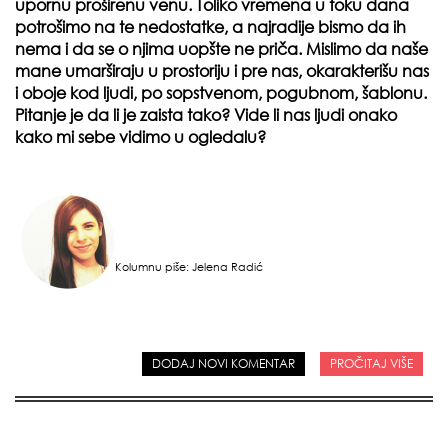
upornu proširenu venu. Toliko vremena u toku dana
potrošimo na te nedostatke, a najradije bismo da ih
nema i da se o njima uopšte ne priča. Mislimo da naše
mane umarširaju u prostoriju i pre nas, okarakterišu nas
i oboje kod ljudi, po sopstvenom, pogubnom, šablonu.
Pitanje je da li je zaista tako? Vide li nas ljudi onako
kako mi sebe vidimo u ogledalu?
Kolumnu piše: Jelena Radić
DODAJ NOVI KOMENTAR
PROČITAJ VIŠE