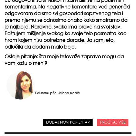
ću odgovoriti sa smeškom i zahvaliti se na pozitivnim
komentarima. Na negativne komentare već generički
odgovaram da smo svi gospodari sopstvenog tela i
prema njemu se odnosimo onako kako smatramo da
je najbolje. Naravno, svako ima pravo na svoj stav.
Poštujem mišljenje svakog ko svoje telo posmatra kao
hram kojem nisu potrebne dorade. Ja sam, eto,
odlučila da dodam malo boje.
Ostaje pitanje: šta moje tetovaže zapravo mogu da
vam kažu o meni?
Kolumnu piše: Jelena Radić
DODAJ NOVI KOMENTAR
PROČITAJ VIŠE