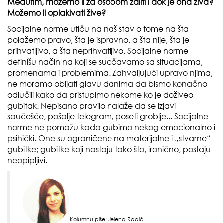
Međutim, možemo li za osobom žaliti i dok je ona živa?
Možemo li oplakivati žive?
Socijalne norme utiču na naš stav o tome na šta
polažemo pravo, šta je ispravno, a šta nije, šta je
prihvatljivo, a šta neprihvatljivo. Socijalne norme
definišu način na koji se suočavamo sa situacijama,
promenama i problemima. Zahvaljujući upravo njima,
ne moramo obijati glavu danima da bismo konačno
odlučili kako da pristupimo nekome ko je doživeo
gubitak. Nepisano pravilo nalaže da se izjavi
saučešće, pošalje telegram, poseti groblje... Socijalne
norme ne pomažu kada gubimo nekog emocionalno i
psihički. One su ograničene na materijalne i „stvarne“
gubitke; gubitke koji nastaju tako što, ironično, postaju
neopipljivi.
Kolumnu piše: Jelena Radić