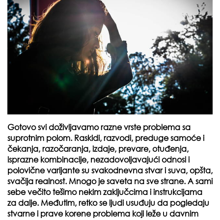
Gotovo svi doživljavamo razne vrste problema sa
suprotnim polom. Raskidi, razvodi, preduge samoće i
čekanja, razočaranja, izdaje, prevare, otuđenja,
isprazne kombinacije, nezadovoljavajući odnosi i
polovične varijante su svakodnevna stvar i suva, opšta,
svačija realnost. Mnogo je saveta na sve strane. A sami
sebe večito tešimo nekim zaključcima i instrukcijama
za dalje. Međutim, retko se ljudi usuđuju da pogledaju
stvarne i prave korene problema koji leže u davnim