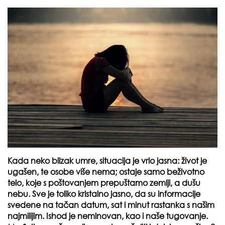
Kada neko blizak umre, situacija je vrlo jasna: život je
ugašen, te osobe više nema; ostaje samo beživotno
telo, koje s poštovanjem prepuštamo zemlji, a dušu
nebu. Sve je toliko kristalno jasno, da su informacije
svedene na tačan datum, sat i minut rastanka s našim
najmilijim. Ishod je neminovan, kao i naše tugovanje.