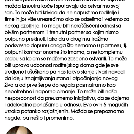
možda iznuutra koče i sputavaju da ostvarimo svoj
san. To može biti krivica da ne napustimo roditelje i
time ih jos više unesrećimo ako se odselimo i vežemo za
nekog ozbiljnije. To mogu biti neraščisćeni odnosi sa
bivšim partnerom ili trenutni partner sa kojim nismo
potpuno prekinuli, tako da u drugima tražimo
podsvesno dopunu onoga što nemamo u partneru, tj.
potpuni kontrast onome što imamo, a ne kompletnu
osobu sa kojom se možemo zasebno ostvariti. To može
biti upravo udobnost roditeljskog doma gde je sve
sredjeno i ušuškano pa nas takvo stanje stvari navodi
da ideju iznajmljivanja stana i otpočinjanja novog
života od prve šerpe do regala posmatramo kao
nepotrebno i naporno cimanje. To može biti naša
nesposobnost da preuzmemo inicijativu, da se dajemo
i adekvatno ponašamo u odnosu. Evo ovih 5 mogućih
uzroka potanko razjašnjenih. Možda se prepoznamo
negde, pa nešto i promenimo.