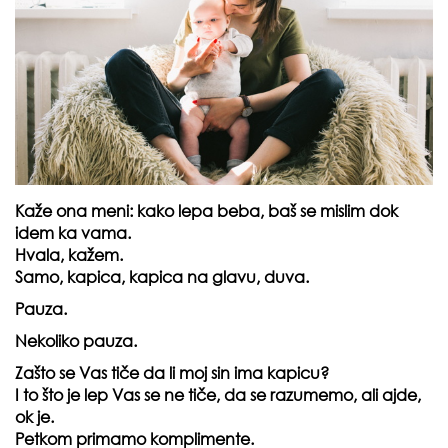
Kaže ona meni: kako lepa beba, baš se mislim dok
idem ka vama.
Hvala, kažem.
Samo, kapica, kapica na glavu, duva.
Pauza.
Nekoliko pauza.
Zašto se Vas tiče da li moj sin ima kapicu?
I to što je lep Vas se ne tiče, da se razumemo, ali ajde,
ok je.
Petkom primamo komplimente.