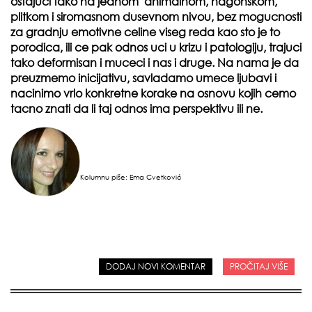
ostajuci tako na jednom animalnom, nagonskom,
plitkom i siromasnom dusevnom nivou, bez mogucnosti
za gradnju emotivne celine viseg reda kao sto je to
porodica, ili ce pak odnos uci u krizu i patologiju, trajuci
tako deformisan i muceci i nas i druge. Na nama je da
preuzmemo inicijativu, savladamo umece ljubavi i
nacinimo vrlo konkretne korake na osnovu kojih cemo
tacno znati da li taj odnos ima perspektivu ili ne.
Kolumnu piše: Ema
Cvetković
DODAJ NOVI KOMENTAR
PROČITAJ VIŠE