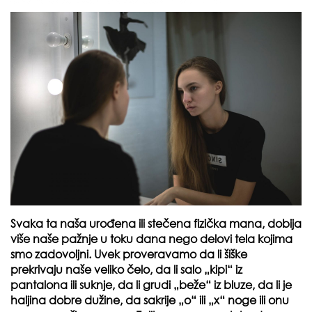
Svaka ta naša urođena ili stečena fizička mana, dobija
više naše pažnje u toku dana nego delovi tela kojima
smo zadovoljni. Uvek proveravamo da li šiške
prekrivaju naše veliko čelo, da li salo „kipi“ iz
pantalona ili suknje, da li grudi „beže“ iz bluze, da li je
haljina dobre dužine, da sakrije „o“ ili „x“ noge ili onu