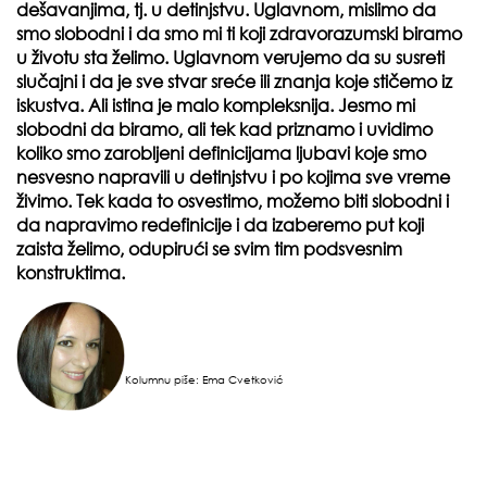
dešavanjima, tj. u detinjstvu. Uglavnom, mislimo da
smo slobodni i da smo mi ti koji zdravorazumski biramo
u životu sta želimo. Uglavnom verujemo da su susreti
slučajni i da je sve stvar sreće ili znanja koje stičemo iz
iskustva. Ali istina je malo kompleksnija. Jesmo mi
slobodni da biramo, ali tek kad priznamo i uvidimo
koliko smo zarobljeni definicijama ljubavi koje smo
nesvesno napravili u detinjstvu i po kojima sve vreme
živimo. Tek kada to osvestimo, možemo biti slobodni i
da napravimo redefinicije i da izaberemo put koji
zaista želimo, odupirući se svim tim podsvesnim
konstruktima.
Kolumnu piše: Ema
Cvetković