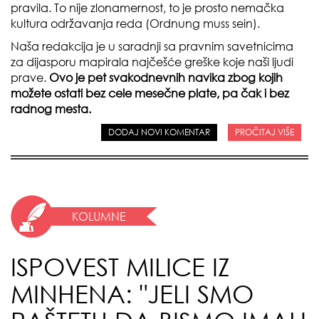
pravila. To nije zlonamernost, to je prosto nemačka
kultura održavanja reda (Ordnung muss sein).
Naša redakcija je u saradnji sa pravnim savetnicima
za dijasporu mapirala najčešće greške koje naši ljudi
prave.
Ovo je pet svakodnevnih navika zbog kojih
možete ostati bez cele mesečne plate, pa čak i bez
radnog mesta.
DODAJ NOVI KOMENTAR
PROČITAJ VIŠE
KOLUMNE
ISPOVEST MILICE IZ
MINHENA: "JELI SMO