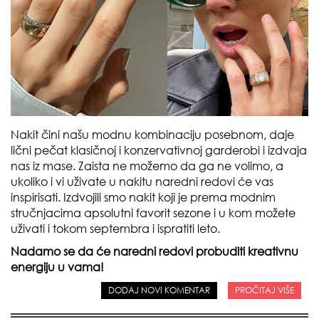
Nakit čini našu modnu kombinaciju posebnom, daje
lični pečat klasičnoj i konzervativnoj garderobi i izdvaja
nas iz mase. Zaista ne možemo da ga ne volimo, a
ukoliko i vi uživate u nakitu naredni redovi će vas
inspirisati. Izdvojili smo nakit koji je prema modnim
stručnjacima apsolutni favorit sezone i u kom možete
uživati i tokom septembra i ispratiti leto.
Nadamo se da će naredni redovi probuditi kreativnu
energiju u vama!
DODAJ NOVI KOMENTAR
PROČITAJ VIŠE