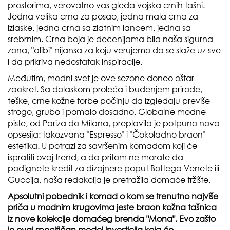
prostorima, verovatno vas gleda vojska crnih tašni.
Jedna velika crna za posao, jedna mala crna za
izlaske, jedna crna sa zlatnim lancem, jedna sa
srebrnim. Crna boja je decenijama bila naša sigurna
zona, "alibi" nijansa za koju verujemo da se slaže uz sve
i da prikriva nedostatak inspiracije.
Međutim, modni svet je ove sezone doneo oštar
zaokret. Sa dolaskom proleća i buđenjem prirode,
teške, crne kožne torbe počinju da izgledaju previše
strogo, grubo i pomalo dosadno. Globalne modne
piste, od Pariza do Milana, preplavila je potpuno nova
opsesija: takozvana "Espresso" i "Čokoladno braon"
estetika. U potrazi za savršenim komadom koji će
ispratiti ovaj trend, a da pritom ne morate da
podignete kredit za dizajnere poput Bottega Venete ili
Guccija, naša redakcija je pretražila domaće tržište.
Apsolutni pobednik i komad o kom se trenutno najviše
priča u modnim krugovima jeste braon kožna tašnica
iz nove kolekcije domaćeg brenda "Mona". Evo zašto
je ovaj specifičan model investicija koja će