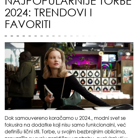
NAJPOPULARNIJE TORBE
2024: TRENDOVI I
FAVORITI
Dok samouvereno koračamo u 2024., modni svet se
fokusira na dodatke koji nisu samo funkcionalni, već
definišu lični stil. Torbe, u svojim bezbrojnim oblicima,