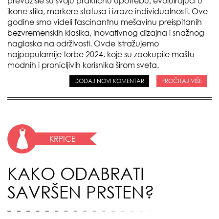
prevazišle su svoju praktičnu upotrebu, evoluirajući u
ikone stila, markere statusa i izraze individualnosti. Ove
godine smo videli fascinantnu mešavinu preispitanih
bezvremenskih klasika, inovativnog dizajna i snažnog
naglaska na održivosti. Ovde istražujemo
najpopularnije torbe 2024. koje su zaokupile maštu
modnih i pronicljivih korisnika širom sveta.
DODAJ NOVI KOMENTAR
PROČITAJ VIŠE
KRPICE
KAKO ODABRATI
SAVRŠEN PRSTEN?