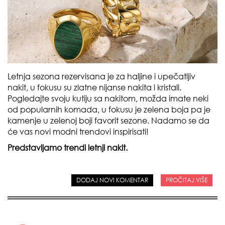
Letnja sezona rezervisana je za haljine i upečatljiv
nakit, u fokusu su zlatne nijanse nakita i kristali.
Pogledajte svoju kutiju sa nakitom, možda imate neki
od popularnih komada, u fokusu je zelena boja pa je
kamenje u zelenoj boji favorit sezone. Nadamo se da
će vas novi modni trendovi inspirisati!
Predstavljamo trendi letnji nakit.
DODAJ NOVI KOMENTAR
PROČITAJ VIŠE