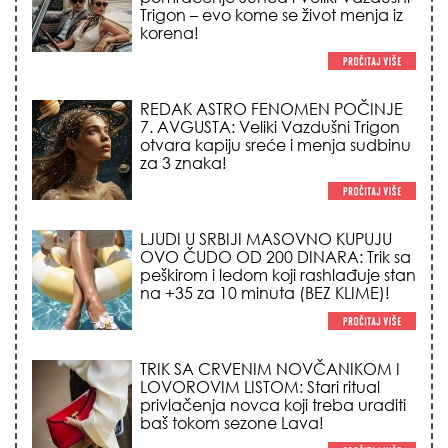
Trigon – evo kome se život menja iz
korena!
REDAK ASTRO FENOMEN POČINJE
7. AVGUSTA: Veliki Vazdušni Trigon
otvara kapiju sreće i menja sudbinu
za 3 znaka!
LJUDI U SRBIJI MASOVNO KUPUJU
OVO ČUDO OD 200 DINARA: Trik sa
peškirom i ledom koji rashlađuje stan
na +35 za 10 minuta (BEZ KLIME)!
TRIK SA CRVENIM NOVČANIKOM I
LOVOROVIM LISTOM: Stari ritual
privlačenja novca koji treba uraditi
baš tokom sezone Lava!