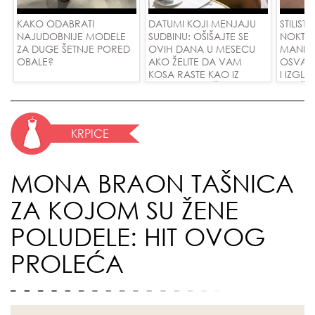
KAKO ODABRATI
DATUMI KOJI MENJAJU
STILISTI
NAJUDOBNIJE MODELE
SUDBINU: OŠIŠAJTE SE
NOKTI S
ZA DUGE ŠETNJE PORED
OVIH DANA U MESECU
MANIKI
OBALE?
AKO ŽELITE DA VAM
OSVAJ
KOSA RASTE KAO IZ
I IZGL
VODE I PRIVUČETE NOVU
SVAČIJ
LJUBAV!
KRPICE
MONA BRAON TAŠNICA
ZA KOJOM SU ŽENE
POLUDELE: HIT OVOG
PROLEĆA