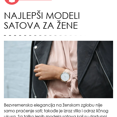
NAJLEPŠI MODELI
SATOVA ZA ŽENE
Bezvremenska elegancija na ženskom zglobu nije
samo praćenje sati; takođe je izraz stila i odraz ličnog
ukusa. Sa toliko lepih modela satova koji su dostupni,