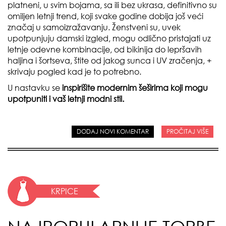
platneni, u svim bojama, sa ili bez ukrasa, definitivno su
omiljen letnji trend, koji svake godine dobija još veći
značaj u samoizražavanju. Ženstveni su, uvek
upotpunjuju damski izgled, mogu odlično pristajati uz
letnje odevne kombinacije, od bikinija do lepršavih
haljina i šortseva, štite od jakog sunca i UV zračenja, +
skrivaju pogled kad je to potrebno.
U nastavku se
inspirišite modernim šeširima koji mogu
upotpuniti i vaš letnji modni stil.
DODAJ NOVI KOMENTAR
PROČITAJ VIŠE
KRPICE