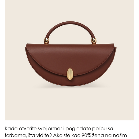
Kada otvorite svoj ormar i pogledate policu sa
torbama, šta vidite? Ako ste kao 90% žena na našim