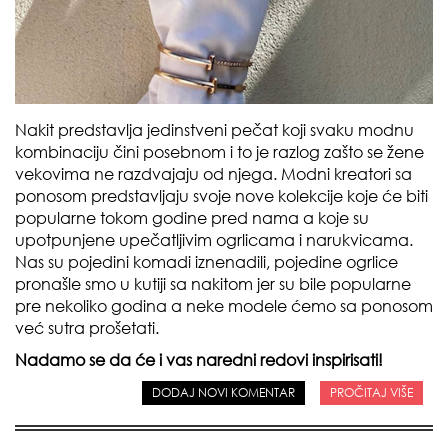
Nakit predstavlja jedinstveni pečat koji svaku modnu
kombinaciju čini posebnom i to je razlog zašto se žene
vekovima ne razdvajaju od njega. Modni kreatori sa
ponosom predstavljaju svoje nove kolekcije koje će biti
popularne tokom godine pred nama a koje su
upotpunjene upečatljivim ogrlicama i narukvicama.
Nas su pojedini komadi iznenadili, pojedine ogrlice
pronašle smo u kutiji sa nakitom jer su bile popularne
pre nekoliko godina a neke modele ćemo sa ponosom
već sutra prošetati.
Nadamo se da će i vas naredni redovi inspirisati!
DODAJ NOVI KOMENTAR
PROČITAJ VIŠE