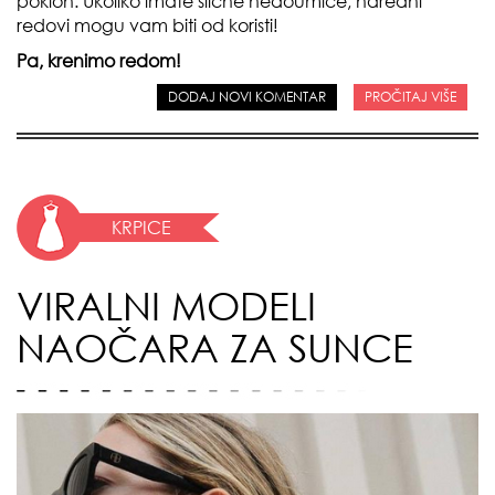
poklon. Ukoliko imate slične nedoumice, naredni
redovi mogu vam biti od koristi!
Pa, krenimo redom!
DODAJ NOVI KOMENTAR
PROČITAJ VIŠE
KRPICE
VIRALNI MODELI
NAOČARA ZA SUNCE