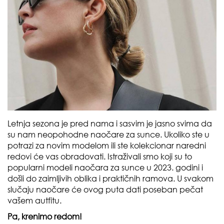
Letnja sezona je pred nama i sasvim je jasno svima da
su nam neopohodne naočare za sunce. Ukoliko ste u
potrazi za novim modelom ili ste kolekcionar naredni
redovi će vas obradovati. Istraživali smo koji su to
popularni modeli naočara za sunce u 2023. godini i
došli do zaimljivih oblika i praktičnih ramova. U svakom
slučaju naočare će ovog puta dati poseban pečat
vašem autfitu.
Pa, krenimo redom!