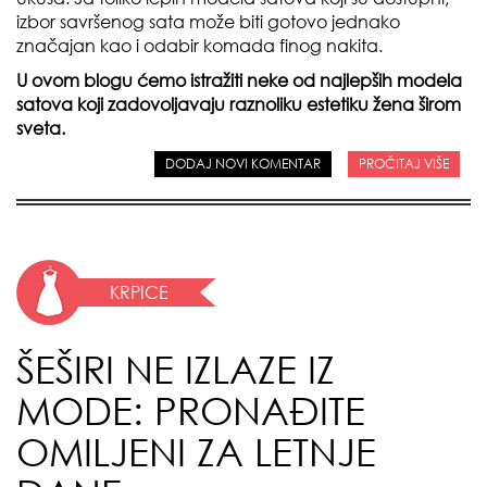
izbor savršenog sata može biti gotovo jednako
značajan kao i odabir komada finog nakita.
U ovom blogu ćemo istražiti neke od najlepših modela
satova koji zadovoljavaju raznoliku estetiku žena širom
sveta.
DODAJ NOVI KOMENTAR
PROČITAJ VIŠE
KRPICE
ŠEŠIRI NE IZLAZE IZ
MODE: PRONAĐITE
OMILJENI ZA LETNJE