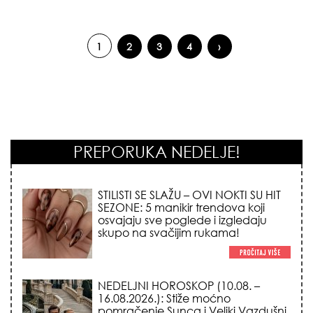
1
2
3
4
›
Pages
PREPORUKA NEDELJE!
STILISTI SE SLAŽU – OVI NOKTI SU HIT
SEZONE: 5 manikir trendova koji
osvajaju sve poglede i izgledaju
skupo na svačijim rukama!
NEDELJNI HOROSKOP (10.08. –
16.08.2026.): Stiže moćno
pomračenje Sunca i Veliki Vazdušni