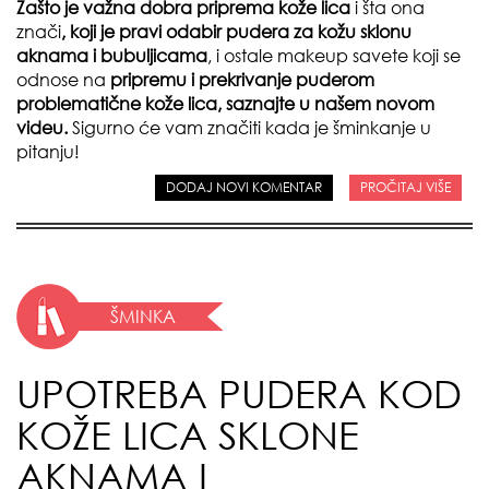
Zašto je važna dobra priprema kože lica
i šta ona
znači
, koji je pravi odabir pudera za kožu sklonu
aknama i bubuljicama
, i ostale makeup savete koji se
odnose na
pripremu i prekrivanje puderom
problematične kože lica, saznajte u našem novom
videu.
Sigurno će vam značiti kada je šminkanje u
pitanju!
DODAJ NOVI KOMENTAR
PROČITAJ VIŠE
ŠMINKA
UPOTREBA PUDERA KOD
KOŽE LICA SKLONE
AKNAMA I