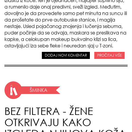
izlaska iz kuće: ten je ujednačen, hajlajter suptilno sija,
a rumenilo daje onaj predivni, sveži izgled. Međutim,
dovoljno je da provedete samo pet minuta na suncu ili
da prošetate do prve autobuske stanice, i magija
nestaje. Usled pojačanog znojenja i lučenja sebuma,
puder počinje da se odvaja, maskara se preslikava na
kapke, a celokupan makeup bukvalno klizi sa lica,
ostavljajući iza sebe fleke i neuredan sjaj u T-zoni.
DODAJ NOVI KOMENTAR
PROČITAJ VIŠE
ŠMINKA
BEZ FILTERA - ŽENE
OTKRIVAJU KAKO