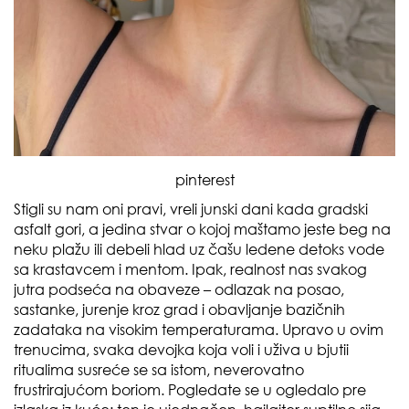
pinterest
Stigli su nam oni pravi, vreli junski dani kada gradski
asfalt gori, a jedina stvar o kojoj maštamo jeste beg na
neku plažu ili debeli hlad uz čašu ledene detoks vode
sa krastavcem i mentom. Ipak, realnost nas svakog
jutra podseća na obaveze – odlazak na posao,
sastanke, jurenje kroz grad i obavljanje bazičnih
zadataka na visokim temperaturama. Upravo u ovim
trenucima, svaka devojka koja voli i uživa u bjutii
ritualima susreće se sa istom, neverovatno
frustrirajućom boriom. Pogledate se u ogledalo pre