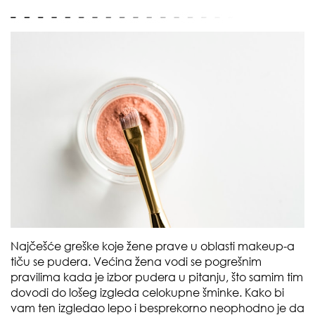
Najčešće greške koje žene prave u oblasti makeup-a
tiču se pudera. Većina žena vodi se pogrešnim
pravilima kada je izbor pudera u pitanju, što samim tim
dovodi do lošeg izgleda celokupne šminke. Kako bi
vam ten izgledao lepo i besprekorno neophodno je da