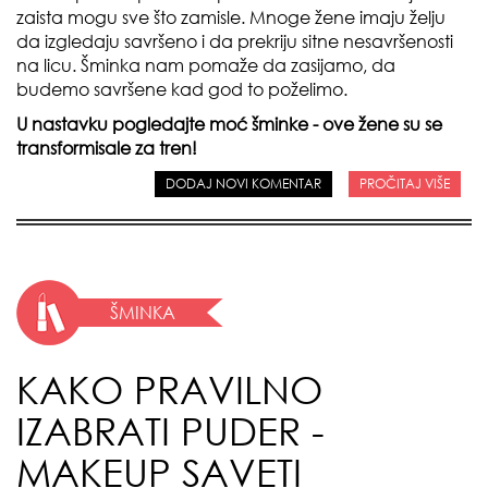
zaista mogu sve što zamisle. Mnoge žene imaju želju
da izgledaju savršeno i da prekriju sitne nesavršenosti
na licu. Šminka nam pomaže da zasijamo, da
budemo savršene kad god to poželimo.
U nastavku pogledajte moć šminke - ove žene su se
transformisale za tren!
DODAJ NOVI KOMENTAR
PROČITAJ VIŠE
ŠMINKA
KAKO PRAVILNO
IZABRATI PUDER -
MAKEUP SAVETI