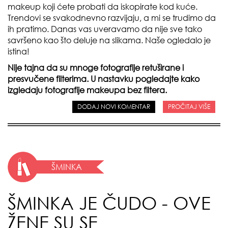
makeup koji ćete probati da iskopirate kod kuće.
Trendovi se svakodnevno razvijaju, a mi se trudimo da
ih pratimo. Danas vas uveravamo da nije sve tako
savršeno kao što deluje na slikama. Naše ogledalo je
istina!
Nije tajna da su mnoge fotografije retuširane i
presvučene filterima. U nastavku pogledajte kako
izgledaju fotografije makeupa bez filtera.
DODAJ NOVI KOMENTAR
PROČITAJ VIŠE
ŠMINKA
ŠMINKA JE ČUDO - OVE
ŽENE SU SE