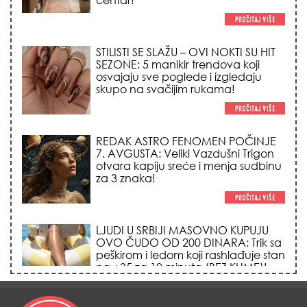
STILISTI SE SLAŽU – OVI NOKTI SU HIT
SEZONE: 5 manikir trendova koji
osvajaju sve poglede i izgledaju
skupo na svačijim rukama!
REDAK ASTRO FENOMEN POČINJE
7. AVGUSTA: Veliki Vazdušni Trigon
otvara kapiju sreće i menja sudbinu
za 3 znaka!
LJUDI U SRBIJI MASOVNO KUPUJU
OVO ČUDO OD 200 DINARA: Trik sa
peškirom i ledom koji rashlađuje stan
na +35 za 10 minuta (BEZ KLIME)!