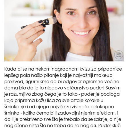
Kada bi se na nekom nagradnom kvizu za pripadnice
lepšeg pola našlo pitanje koji je najvažniji makeup
proizvod, sigurni smo da bi odgovor ogromne većine
dama bio da je to njegovo veličanstvo puder! Sasvim
je razumljivo zbog čega je to tako - puder je podloga
koja priprema kožu lica za sve ostale korake u
šminkanju i od njega najviše zavisi naša celokupna
šminka - koliko ćemo biti zadovoljni njenim efektom, i
da li je prekriveno sve što je trebalo da se sakrije, a nije
naglašeno ništa što ne treba da se naglasi. Puder služi