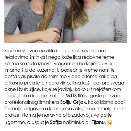
Sigurno ste već navikli da su u našim videima i
tekstovima šminka i nega kože lica redovne teme,
kojima se rado iznova vraćamo, i no kojima uvek
imamo šta da kažemo. U poslednje vreme nam je
dosta vas pisalo da snimimo video o tome kako da
efikasno prekrijete nepravilnosti na koži lica, pre svega
akne i bubuljice, koje se javljaju kako u tinejdžerskom
dobu, tako i kasnije. Zato je
MJTS tim
u goste pozvao
profesionalnog šminkera
Sofiju Grijak,
kako bismo dobili
što bolje odgovore i korisnije savete, a na temelju njene
prakse. Nama je naravno bilo zadovoljstvo da je
ugostimo, a usput je
Sofija
našminkala i
Tijanu
.