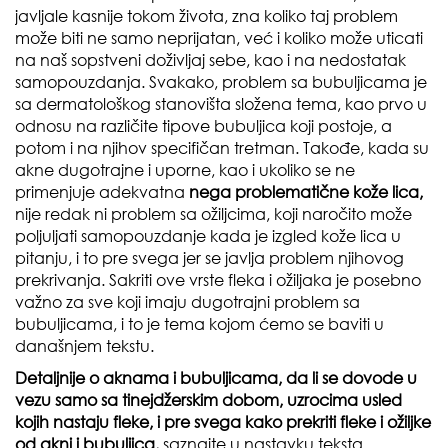
javljale kasnije tokom života, zna koliko taj problem
može biti ne samo neprijatan, već i koliko može uticati
na naš sopstveni doživljaj sebe, kao i na nedostatak
samopouzdanja. Svakako, problem sa bubuljicama je
sa dermatološkog stanovišta složena tema, kao prvo u
odnosu na različite tipove bubuljica koji postoje, a
potom i na njihov specifičan tretman. Takođe, kada su
akne dugotrajne i uporne, kao i ukoliko se ne
primenjuje adekvatna
nega problematične kože lica,
nije redak ni problem sa ožiljcima, koji naročito može
poljuljati samopouzdanje kada je izgled kože lica u
pitanju, i to pre svega jer se javlja problem njihovog
prekrivanja. Sakriti ove vrste fleka i ožiljaka je posebno
važno za sve koji imaju dugotrajni problem sa
bubuljicama, i to je tema kojom ćemo se baviti u
današnjem tekstu.
Detaljnije o aknama i bubuljicama, da li se dovode u
vezu samo sa tinejdžerskim dobom, uzrocima usled
kojih nastaju fleke, i pre svega kako prekriti fleke i ožiljke
od akni i bubuljica,
saznajte u nastavku teksta.