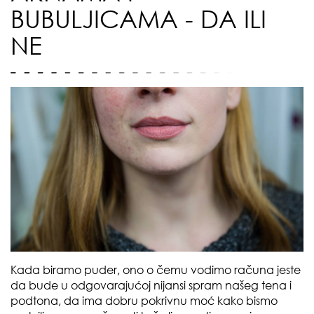
BUBULJICAMA - DA ILI
NE
Kada biramo puder, ono o čemu vodimo računa jeste
da bude u odgovarajućoj nijansi spram našeg tena i
podtona, da ima dobru pokrivnu moć kako bismo