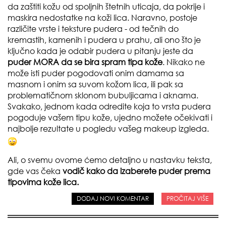
da zaštiti kožu od spoljnih štetnih uticaja, da pokrije i
maskira nedostatke na koži lica. Naravno, postoje
različite vrste i teksture pudera - od tečnih do
kremastih, kamenih i pudera u prahu, ali ono što je
ključno kada je odabir pudera u pitanju jeste da
puder MORA da se bira spram tipa kože
. Nikako ne
može isti puder pogodovati onim damama sa
masnom i onim sa suvom kožom lica, ili pak sa
problematičnom sklonom bubuljicama i aknama.
Svakako, jednom kada odredite koja to vrsta pudera
pogoduje vašem tipu kože, ujedno možete očekivati i
najbolje rezultate u pogledu vašeg makeup izgleda.
Ali, o svemu ovome ćemo detaljno u nastavku teksta,
gde vas čeka
vodič kako da izaberete puder prema
tipovima kože lica.
DODAJ NOVI KOMENTAR
PROČITAJ VIŠE