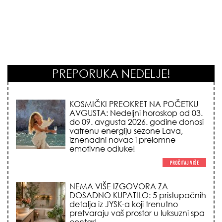
PREPORUKA NEDELJE!
KOSMIČKI PREOKRET NA POČETKU
AVGUSTA: Nedeljni horoskop od 03.
do 09. avgusta 2026. godine donosi
vatrenu energiju sezone Lava,
iznenadni novac i prelomne
emotivne odluke!
NEMA VIŠE IZGOVORA ZA
DOSADNO KUPATILO: 5 pristupačnih
detalja iz JYSK-a koji trenutno
pretvaraju vaš prostor u luksuzni spa
centar!