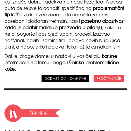
koji znače dobru i adekvatnu negu kože lica. A ovog
puta će se sve to odnositi specifično na
problematični
tip kože
, za koji već znamo da naročito zahteva
poseban i dodatan tretman, kao i
posebnu obazrivost
kada je odabir makeup proizvoda u pitanju
, kako se
ne bi pogoršali postojeći upalni procesi, izazvao
nastanak novih - samim tim i pojava novih bubuljica i
akni, a naposletku i pojava fleka i ožiljaka nakon istih.
Dakle, drage dame, u nastavku vas čekaju
korisne
informacije na temu - nega i šminka problematične
kože.
DODAJ NOVI KOMENTAR
PROČITAJ VIŠE
ŠMINKA