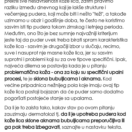
prekrili sve nesavršenosti kože lica, zatim pravimo
razliku između dnevnog koji je lakše strukture i
večernjeg pudera, koji može biti i nešto "teži", a takođe
uzimamo u obzir i godišnje doba, te često ne koristimo
sasvim isti tip pudera tokom zimskog i letnjeg perioda.
Međutim, ono što je bez sumnje najvažniji kriterijum
jeste taj da puder uvek treba birati spram karakteristika
kože lica - sasvim je drugačiji izbor u slučaju, recimo,
suve i nasuprot nje masne kože lica, jer su sasvim
suprotni i problemi koji su za ove tipove specifični. Ipak,
najveća dilema se postavlja kada je u pitanju
problematična koža - ona za koju su specifični upalni
procesi,
te je
sklona bubuljicama i aknama.
Kod
većine pripadnica nežnijeg pola koje imaju ovaj tip
kože lica postoji bojazan da će puder samo dodatno
pogoršati postojeće stanje sa upalama.
Da li je to zaista tako, kakav stav po ovom pitanju
zauzimaju dermatolozi tj.
da li je upotreba pudera kod
kože lica sklone aknama bubuljicama preporučljiva ili
ga pak treba izbegavati
, saznajte u nastavku teksta.