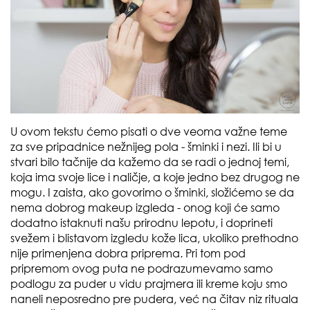
U ovom tekstu ćemo pisati o dve veoma važne teme
za sve pripadnice nežnijeg pola - šminki i nezi. Ili bi u
stvari bilo tačnije da kažemo da se radi o jednoj temi,
koja ima svoje lice i naličje, a koje jedno bez drugog ne
mogu. I zaista, ako govorimo o šminki, složićemo se da
nema dobrog makeup izgleda - onog koji će samo
dodatno istaknuti našu prirodnu lepotu, i doprineti
svežem i blistavom izgledu kože lica, ukoliko prethodno
nije primenjena dobra priprema. Pri tom pod
pripremom ovog puta ne podrazumevamo samo
podlogu za puder u vidu prajmera ili kreme koju smo
naneli neposredno pre pudera, već na čitav niz rituala