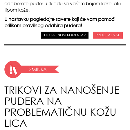
odaberete puder u skladu sa vašom bojom kože, ali i
tipom kože.
U nastavku pogledajte savete koji će vam pomoći
prilikom pravilnog odabira pudera!
DODAJ NOVI KOMENTAR
PROČITAJ VIŠE
ŠMINKA
TRIKOVI ZA NANOŠENJE
PUDERA NA
PROBLEMATIČNU KOŽU
LICA