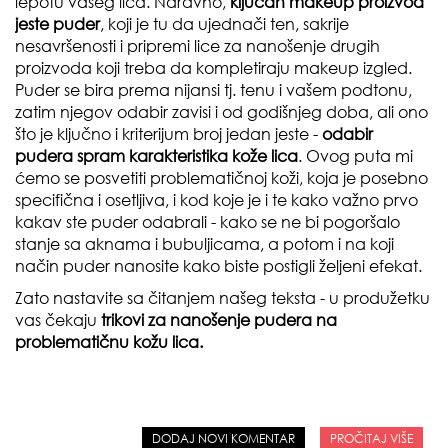
lepotu vašeg lica. Naravno,
ključan makeup proizvod
jeste puder
, koji je tu da ujednači ten, sakrije
nesavršenosti i pripremi lice za nanošenje drugih
proizvoda koji treba da kompletiraju makeup izgled.
Puder se bira prema nijansi tj. tenu i vašem podtonu,
zatim njegov odabir zavisi i od godišnjeg doba, ali ono
što je ključno i kriterijum broj jedan jeste -
odabir
pudera spram karakteristika kože lica
. Ovog puta mi
ćemo se posvetiti problematičnoj koži, koja je posebno
specifična i osetljiva, i kod koje je i te kako važno prvo
kakav ste puder odabrali - kako se ne bi pogoršalo
stanje sa aknama i bubuljicama, a potom i na koji
način puder nanosite kako biste postigli željeni efekat.
Zato nastavite sa čitanjem našeg teksta - u produžetku
vas čekaju
trikovi za nanošenje pudera na
problematičnu kožu lica.
DODAJ NOVI KOMENTAR
PROČITAJ VIŠE