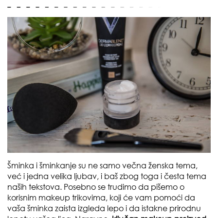
Šminka i šminkanje su ne samo večna ženska tema,
već i jedna velika ljubav, i baš zbog toga i česta tema
naših tekstova. Posebno se trudimo da pišemo o
korisnim makeup trikovima, koji će vam pomoći da
vaša šminka zaista izgleda lepo i da istakne prirodnu