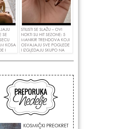
NJAJU
STILISTI SE SLAŽU – OVI
E SE
NOKTI SU HIT SEZONE: 5
SECU
MANIKIR TRENDOVA KOJI
AM KOSA
OSVAJAJU SVE POGLEDE
E I
I IZGLEDAJU SKUPO NA
 LJUBAV!
SVAČIJIM RUKAMA!
KOJA FRIZURA