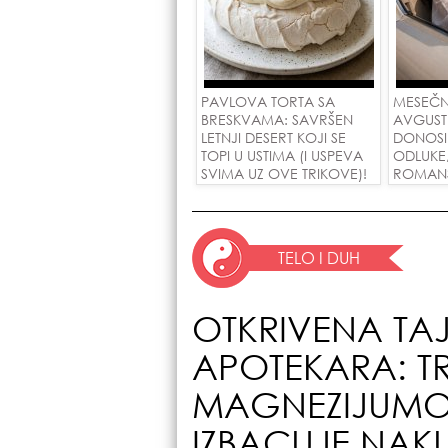
PAVLOVA TORTA SA
MESEČN
BRESKVAMA: SAVRŠEN
AVGUST
LETNJI DESERT KOJI SE
DONOSI
TOPI U USTIMA (I USPEVA
ODLUKE
SVIMA UZ OVE TRIKOVE)!
ROMANSE
USPEH Z
TELO I DUH
OTKRIVENA TAJ
APOTEKARA: TR
MAGNEZIJUMO
IZBACUJE NAK