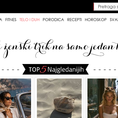
Pretraga saj
Searc
A
FITNES
TELO I DUH
PORODICA
RECEPTI
HOROSKOP
SVA