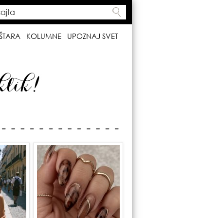
ta
h form
ŠTARA
KOLUMNE
UPOZNAJ SVET