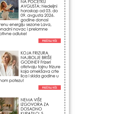
NAJBOLJE BRIŠE
GODINE? Frizeri
otkrivaju tajnu frizure
koja omekšava crte
lica i skida godine u
nom potezu!
NEMA VIŠE
IZGOVORA ZA
DOSADNO
KUPATILO: 5
pristupačnih detalja
iz JYSK-a koji
nutno pretvaraju vaš prostor u
suzni spa centar!
STILISTI SE SLAŽU –
OVI NOKTI SU HIT
SEZONE: 5 manikir
trendova koji
osvajaju sve