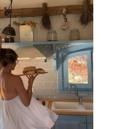
čuv
suš