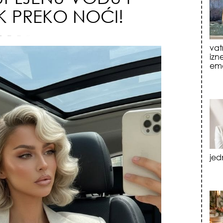
K PREKO NOĆI!
jed
tre
luk