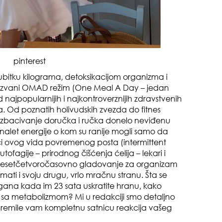
muž
pinterest
gubitku kilograma, detoksikacijom organizma i
ozvani OMAD režim (One Meal A Day – jedan
najpopularnijih i najkontroverznijih zdravstvenih
 Od poznatih holivudskih zvezda do fitnes
e izbacivanje doručka i ručka donelo neviđenu
 nalet energije o kom su ranije mogli samo da
sam
i ovog vida povremenog posta (intermittent
tofagije – prirodnog čišćenja ćelija – lekari i
adesetčetvoročasovno gladovanje za organizam
imati i svoju drugu, vrlo mračnu stranu. Šta se
ana kada im 23 sata uskratite hranu, kako
 sa metabolizmom? Mi u redakciji smo detaljno
pripremile vam kompletnu satnicu reakcija vašeg