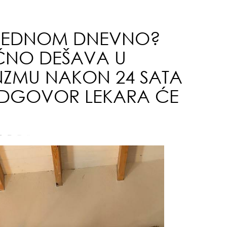
da
 JEDNOM DNEVNO?
AČNO DEŠAVA U
ZMU NAKON 24 SATA
ODGOVOR LEKARA ĆE
evo
zbo
mes