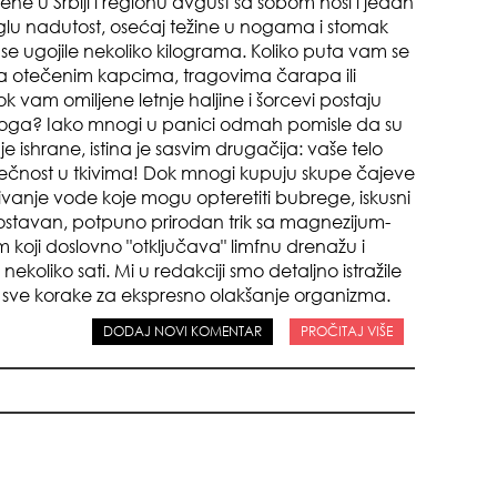
ne u Srbiji i regionu avgust sa sobom nosi i jedan
glu nadutost, osećaj težine u nogama i stomak
 se ugojile nekoliko kilograma. Koliko puta vam se
sa otečenim kapcima, tragovima čarapa ili
ok vam omiljene letnje haljine i šorcevi postaju
zloga? Iako mnogi u panici odmah pomisle da su
e ishrane, istina je sasvim drugačija: vaše telo
pri
tečnost u tkivima! Dok mnogi kupuju skupe čajeve
civanje vode koje mogu opteretiti bubrege, iskusni
nostavan, potpuno prirodan trik sa magnezijum-
m koji doslovno "otključava" limfnu drenažu i
koliko sati. Mi u redakciji smo detaljno istražile
ve korake za ekspresno olakšanje organizma.
DODAJ NOVI KOMENTAR
PROČITAJ VIŠE
tok