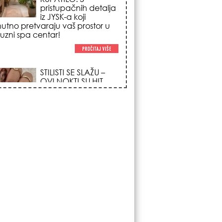
poglede i izgledaju
po na svačijim rukama!
REDAK ASTRO
FENOMEN POČINJE
7. AVGUSTA: Veliki
Vazdušni Trigon
otvara kapiju sreće i
menja sudbinu za 3
ka!
LJUDI U SRBIJI
MASOVNO KUPUJU
OVO ČUDO OD 200
DINARA: Trik sa
peškirom i ledom koji
rashlađuje stan na
 za 10 minuta (BEZ KLIME)!