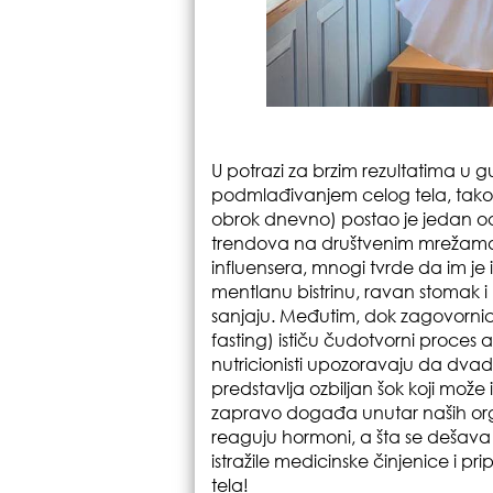
U potrazi za brzim rezultatima u 
podmlađivanjem celog tela, tak
obrok dnevno) postao je jedan od 
trendova na društvenim mrežama.
influensera, mnogi tvrde da im j
mentlanu bistrinu, ravan stomak i
sanjaju. Međutim, dok zagovornic
fasting) ističu čudotvorni proces au
nutricionisti upozoravaju da dv
predstavlja ozbiljan šok koji može 
zapravo događa unutar naših org
reaguju hormoni, a šta se dešava
istražile medicinske činjenice i 
tela!