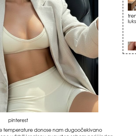
sku
zna
pinterest
+35
isoke temperature donose nam dugoočekivano