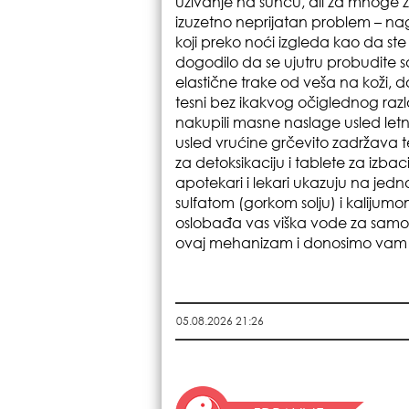
uživanje na suncu, ali za mnoge že
izuzetno neprijatan problem – na
koji preko noći izgleda kao da ste
dogodilo da se ujutru probudite 
elastične trake od veša na koži, d
tesni bez ikakvog očiglednog ra
nakupili masne naslage usled letnj
usled vrućine grčevito zadržava 
za detoksikaciju i tablete za izba
apotekari i lekari ukazuju na jed
sulfatom (gorkom solju) i kalijumo
oslobađa vas viška vode za samo ne
ovaj mehanizam i donosimo vam s
05.08.2026 21:26