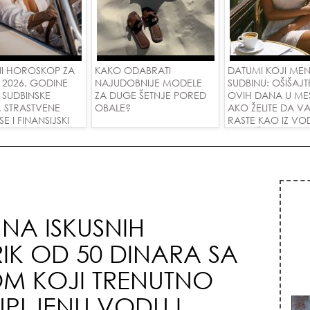
I HOROSKOP ZA
KAKO ODABRATI
DATUMI KOJI ME
 2026. GODINE
NAJUDOBNIJE MODELE
SUDBINU: OŠIŠAJT
 SUDBINSKE
ZA DUGE ŠETNJE PORED
OVIH DANA U ME
, STRASTVENE
OBALE?
AKO ŽELITE DA V
 I FINANSIJSKI
RASTE KAO IZ VOD
A SVE ZNAKOVE!
PRIVUČETE NOVU
NA ISKUSNIH
IK OD 50 DINARA SA
M KOJI TRENUTNO
UPLJENU VODU I