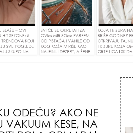
 SE SLAŽU – OVI
SVI ĆE SE OKRETATI ZA
KOJA FRIZURA N
U HIT SEZONE: 5
OVIM MIRISOM: PARFEM
BRIŠE GODINE? FR
R TRENDOVA KOJI
OD PISTAĆA I VANILE OD
OTKRIVAJU TAJN
JU SVE POGLEDE
KOG KOŽA MIRIŠE KAO
FRIZURE KOJA O
DAJU SKUPO NA
NAJFINIJI DEZERT, A ŽENE
CRTE LICA I SKIDA
IM RUKAMA!
SU POLUDELE ZA
GODINE U JEDN
ZAMENOM OD 1.800
POTEZU!
DINARA!
SKU ODEĆU? AKO NE
U VAKUUM KESE, NA