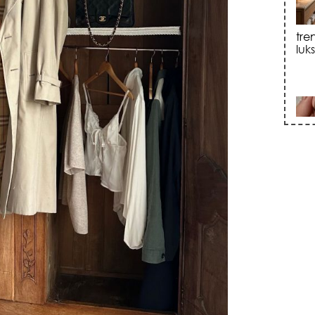
sku
zna
+35