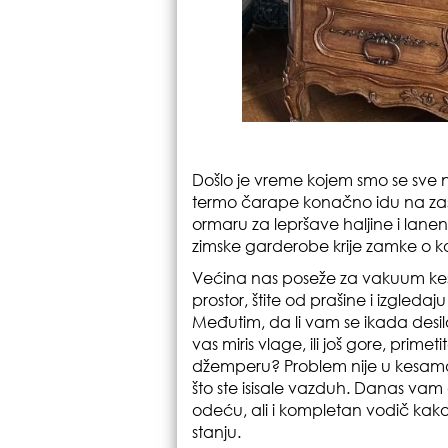
Došlo je vreme kojem smo se sve n
termo čarape konačno idu na zasl
ormaru za lepršave haljine i lane
zimske garderobe krije zamke o ko
Većina nas poseže za vakuum ke
prostor, štite od prašine i izgle
Međutim, da li vam se ikada desilo
vas miris vlage, ili još gore, prim
džemperu? Problem nije u kesama,
što ste isisale vazduh. Danas vam 
odeću, ali i kompletan vodič kak
stanju.