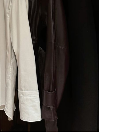
oki
muž
sam