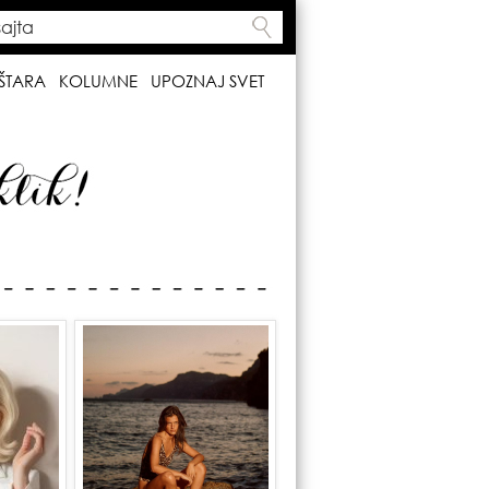
ta
h form
ŠTARA
KOLUMNE
UPOZNAJ SVET