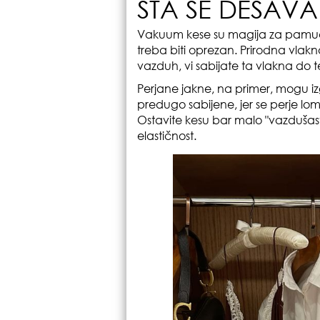
ŠTA SE DEŠAVA
Vakuum kese su magija za pamučnu
treba biti oprezan. Prirodna vlakn
vazduh, vi sabijate ta vlakna do t
Perjane jakne, na primer, mogu iz
predugo sabijene, jer se perje lo
Ostavite kesu bar malo "vazdušas
elastičnost.