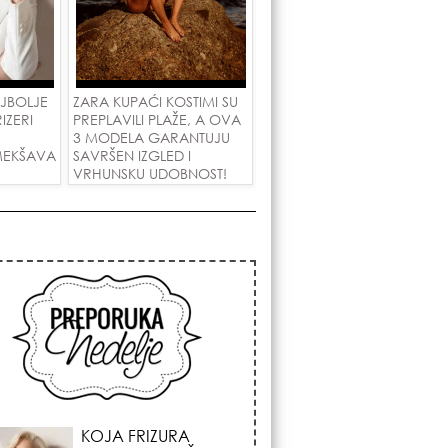
AJBOLJE
ZARA KUPAĆI KOSTIMI SU
IZERI
PREPLAVILI PLAŽE, A OVA
U
3 MODELA GARANTUJU
MEKŠAVA
SAVRŠEN IZGLED I
VRHUNSKU UDOBNOST!
OM
KOSMIČKI PREOKRET