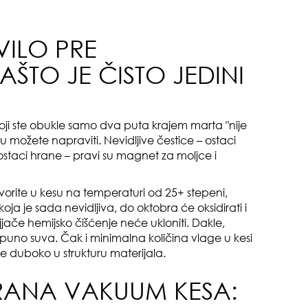
VILO PRE
zbo
ŠTO JE ČISTO JEDINI
mes
i ste obukle samo dva puta krajem marta "nije
oju možete napraviti. Nevidljive čestice – ostaci
 ostaci hrane – pravi su magnet za moljce i
orite u kesu na temperaturi od 25+ stepeni,
od 
oja je sada nevidljiva, do oktobra će oksidirati i
ajjače hemijsko čišćenje neće ukloniti. Dakle,
tpuno suva. Čak i minimalna količina vlage u kesi
re duboko u strukturu materijala.
RANA VAKUUM KESA: