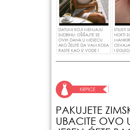
DATUMI KOJI MENJAJU
STILISTI
SUDBINU: OŠIŠAJTE SE
NOKTI S
OVIH DANA U MESECU
MANIKI
AKO ŽELITE DA VAM KOSA
OSVAJA
RASTE KAO IZ VODE I
I IZGLE
PRIVUČETE NOVU LJUBAV!
SVAČIJ
KRPICE
PAKUJETE ZIM
UBACITE OVO 