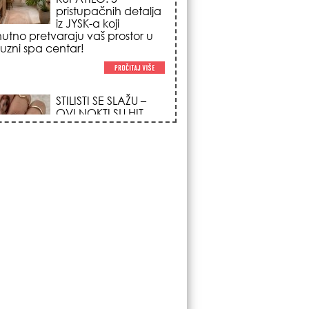
trendova koji
osvajaju sve
poglede i izgledaju
po na svačijim rukama!
REDAK ASTRO
FENOMEN POČINJE
7. AVGUSTA: Veliki
Vazdušni Trigon
otvara kapiju sreće i
menja sudbinu za 3
ka!
LJUDI U SRBIJI
MASOVNO KUPUJU
OVO ČUDO OD 200
DINARA: Trik sa
peškirom i ledom koji
rashlađuje stan na
 za 10 minuta (BEZ KLIME)!