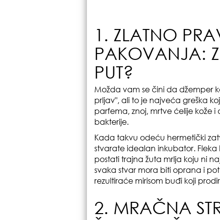
1. ZLATNO PRA
PAKOVANJA: ZA
PUT?
Možda vam se čini da džemper koj
prljav", ali to je najveća greška k
parfema, znoj, mrtve ćelije kože i
bakterije.
Kada takvu odeću hermetički zatv
stvarate idealan inkubator. Fleka k
postati trajna žuta mrlja koju ni n
svaka stvar mora biti oprana i po
rezultiraće mirisom buđi koji prodi
2. MRAČNA ST