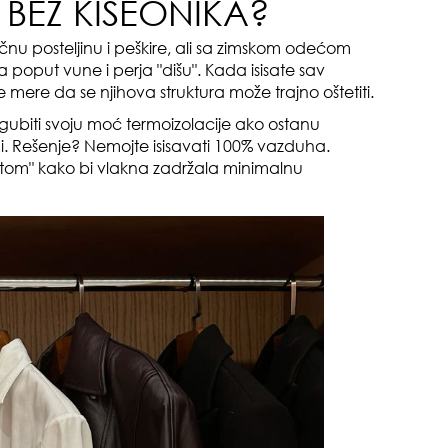
 BEZ KISEONIKA?
o m
 posteljinu i peškire, ali sa zimskom odećom
dru
a poput vune i perja "dišu". Kada isisate sav
e mere da se njihova struktura može trajno oštetiti.
gubiti svoju moć termoizolacije ako ostanu
mi. Rešenje? Nemojte isisavati 100% vazduha.
tom" kako bi vlakna zadržala minimalnu
čuv
suš
gen