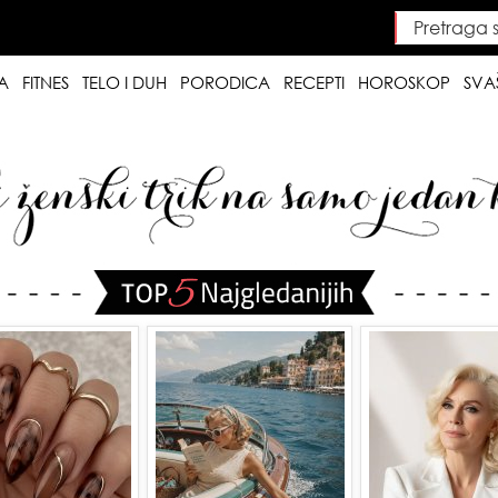
Pretraga saj
Searc
A
FITNES
TELO I DUH
PORODICA
RECEPTI
HOROSKOP
SVA