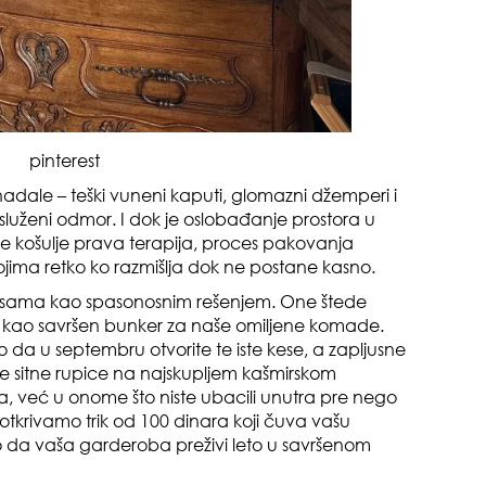
pinterest
pri
adale – teški vuneni kaputi, glomazni džemperi i
uženi odmor. I dok je oslobađanje prostora u
ne košulje prava terapija, proces pakovanja
jima retko ko razmišlja dok ne postane kasno.
sama kao spasonosnim rešenjem. One štede
daju kao savršen bunker za naše omiljene komade.
 da u septembru otvorite te iste kese, a zapljusne
etite sitne rupice na najskupljem kašmirskom
opa
 već u onome što niste ubacili unutra pre nego
otkrivamo trik od 100 dinara koji čuva vašu
o da vaša garderoba preživi leto u savršenom