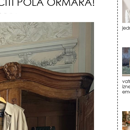
CITI POLA ORMARA!
vat
izn
emo
tre
luk