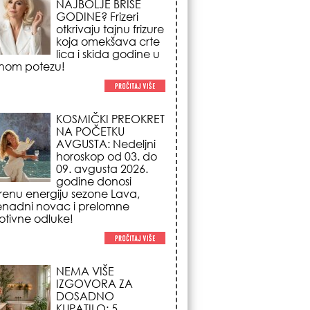
NA POČETKU
AVGUSTA: Nedeljni
horoskop od 03. do
09. avgusta 2026.
godine donosi
renu energiju sezone Lava,
enadni novac i prelomne
tivne odluke!
NEMA VIŠE
IZGOVORA ZA
DOSADNO
KUPATILO: 5
pristupačnih detalja
iz JYSK-a koji
nutno pretvaraju vaš prostor u
suzni spa centar!
STILISTI SE SLAŽU –
OVI NOKTI SU HIT
SEZONE: 5 manikir