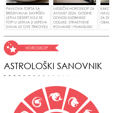
PAVLOVA TORTA SA
MESEČNI HOROSKOP ZA
KAKO 
BRESKVAMA: SAVRŠEN
AVGUST 2026. GODINE
NAJUD
LETNJI DESERT KOJI SE
DONOSI SUDBINSKE
ZA DUG
TOPI U USTIMA (I USPEVA
ODLUKE, STRASTVENE
OBALE
SVIMA UZ OVE TRIKOVE)!
ROMANSE I FINANSIJSKI
USPEH ZA SVE ZNAKOVE!
HOROSKOP
ASTROLOŠKI SANOVNIK