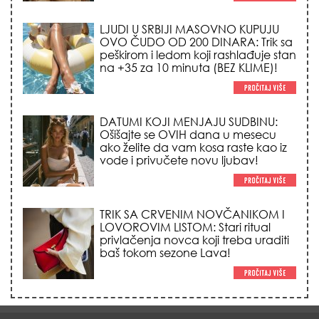
LJUDI U SRBIJI MASOVNO KUPUJU
OVO ČUDO OD 200 DINARA: Trik sa
peškirom i ledom koji rashlađuje stan
na +35 za 10 minuta (BEZ KLIME)!
DATUMI KOJI MENJAJU SUDBINU:
Ošišajte se OVIH dana u mesecu
ako želite da vam kosa raste kao iz
vode i privučete novu ljubav!
TRIK SA CRVENIM NOVČANIKOM I
LOVOROVIM LISTOM: Stari ritual
privlačenja novca koji treba uraditi
baš tokom sezone Lava!
HEMIJA VAM UOPŠTE NE TREBA: