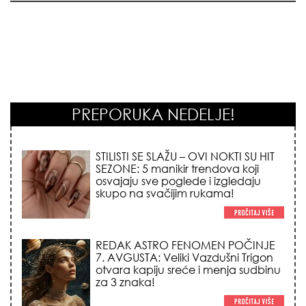
PREPORUKA NEDELJE!
STILISTI SE SLAŽU – OVI NOKTI SU HIT
SEZONE: 5 manikir trendova koji
osvajaju sve poglede i izgledaju
skupo na svačijim rukama!
REDAK ASTRO FENOMEN POČINJE
7. AVGUSTA: Veliki Vazdušni Trigon
otvara kapiju sreće i menja sudbinu
za 3 znaka!