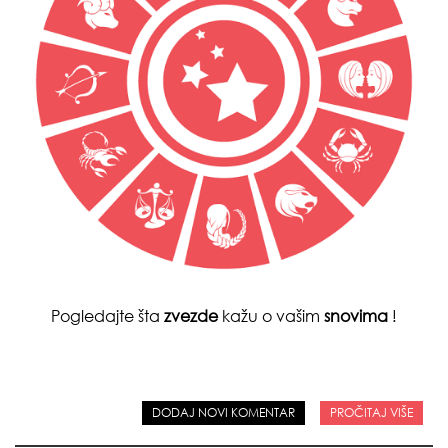
Pogledajte šta
zvezde
kažu o vašim
snovima
!
DODAJ NOVI KOMENTAR
PROČITAJ VIŠE