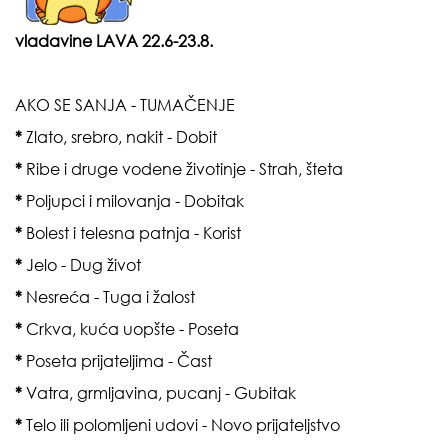
vladavine
LAVA 22.6-23.8.
AKO SE SANJA - TUMAČENJE
*
Zlato, srebro, nakit - Dobit
*
Ribe i druge vodene životinje - Strah, šteta
*
Poljupci i milovanja - Dobitak
*
Bolest i telesna patnja - Korist
*
Jelo - Dug život
*
Nesreća - Tuga i žalost
*
Crkva, kuća uopšte - Poseta
*
Poseta prijateljima - Čast
*
Vatra, grmljavina, pucanj - Gubitak
*
Telo ili polomljeni udovi - Novo prijateljstvo