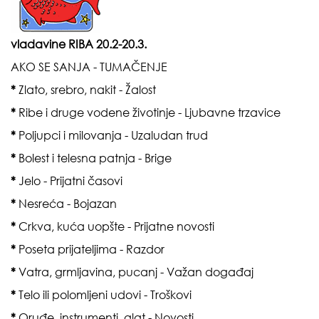
vladavine
RIBA 20.2-20.3.
AKO SE SANJA - TUMAČENJE
*
Zlato, srebro, nakit - Žalost
*
Ribe i druge vodene životinje - Ljubavne trzavice
*
Poljupci i milovanja - Uzaludan trud
*
Bolest i telesna patnja - Brige
*
Jelo - Prijatni časovi
*
Nesreća - Bojazan
*
Crkva, kuća uopšte - Prijatne novosti
*
Poseta prijateljima - Razdor
*
Vatra, grmljavina, pucanj - Važan događaj
*
Telo ili polomljeni udovi - Troškovi
*
Oruđe, instrumenti, alat - Novosti