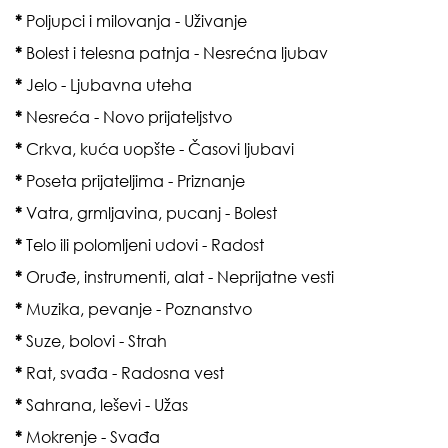
*
Poljupci i milovanja - Uživanje
*
Bolest i telesna patnja - Nesrećna ljubav
*
Jelo - Ljubavna uteha
*
Nesreća - Novo prijateljstvo
*
Crkva, kuća uopšte - Časovi ljubavi
*
Poseta prijateljima - Priznanje
*
Vatra, grmljavina, pucanj - Bolest
*
Telo ili polomljeni udovi - Radost
*
Oruđe, instrumenti, alat - Neprijatne vesti
*
Muzika, pevanje - Poznanstvo
*
Suze, bolovi - Strah
*
Rat, svađa - Radosna vest
*
Sahrana, leševi - Užas
*
Mokrenje - Svađa