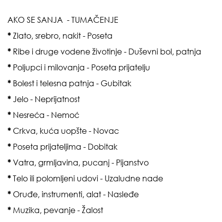
AKO SE SANJA - TUMAČENJE
*
Zlato, srebro, nakit - Poseta
*
Ribe i druge vodene životinje - Duševni bol, patnja
*
Poljupci i milovanja - Poseta prijatelju
*
Bolest i telesna patnja - Gubitak
*
Jelo - Neprijatnost
*
Nesreća - Nemoć
*
Crkva, kuća uopšte - Novac
*
Poseta prijateljima - Dobitak
*
Vatra, grmljavina, pucanj - Pijanstvo
*
Telo ili polomljeni udovi - Uzaludne nade
*
Oruđe, instrumenti, alat - Nasleđe
*
Muzika, pevanje - Žalost