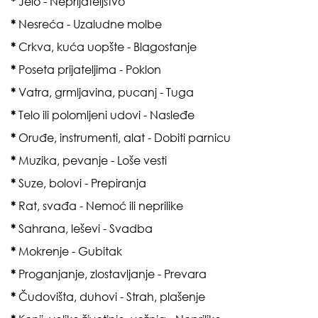
*
Jelo - Neprijateljstvo
*
Nesreća - Uzaludne molbe
*
Crkva, kuća uopšte - Blagostanje
*
Poseta prijateljima - Poklon
*
Vatra, grmljavina, pucanj - Tuga
*
Telo ili polomljeni udovi - Nasleđe
*
Oruđe, instrumenti, alat - Dobiti parnicu
*
Muzika, pevanje - Loše vesti
*
Suze, bolovi - Prepiranja
*
Rat, svađa - Nemoć ili neprilike
*
Sahrana, leševi - Svadba
*
Mokrenje - Gubitak
*
Proganjanje, zlostavljanje - Prevara
*
Čudovišta, duhovi - Strah, plašenje