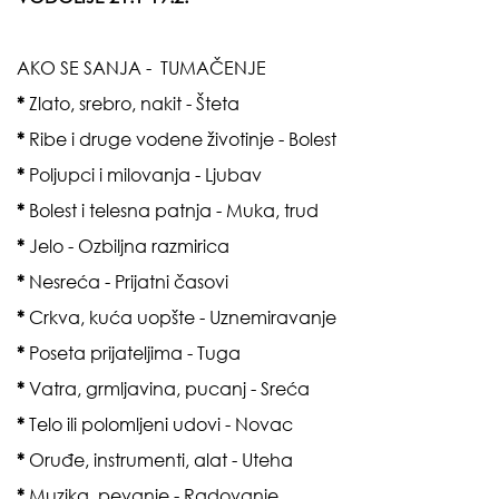
AKO SE SANJA - TUMAČENJE
*
Zlato, srebro, nakit - Šteta
*
Ribe i druge vodene životinje - Bolest
*
Poljupci i milovanja - Ljubav
*
Bolest i telesna patnja - Muka, trud
*
Jelo - Ozbiljna razmirica
*
Nesreća - Prijatni časovi
*
Crkva, kuća uopšte - Uznemiravanje
*
Poseta prijateljima - Tuga
*
Vatra, grmljavina, pucanj - Sreća
*
Telo ili polomljeni udovi - Novac
*
Oruđe, instrumenti, alat - Uteha
*
Muzika, pevanje - Radovanje