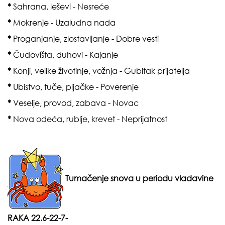
*
Sahrana, leševi - Nesreće
*
Mokrenje - Uzaludna nada
*
Proganjanje, zlostavljanje - Dobre vesti
*
Čudovišta, duhovi - Kajanje
*
Konji, velike životinje, vožnja - Gubitak prijatelja
*
Ubistvo, tuče, pljačke - Poverenje
*
Veselje, provod, zabava - Novac
*
Nova odeća, rublje, krevet - Neprijatnost
Tumačenje snova u periodu vladavine
RAK
A 22.6-22-7-