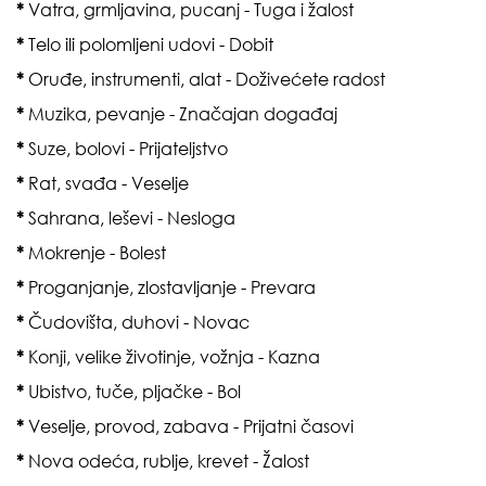
*
Vatra, grmljavina, pucanj - Tuga i žalost
*
Telo ili polomljeni udovi - Dobit
*
Oruđe, instrumenti, alat - Doživećete radost
*
Muzika, pevanje - Značajan događaj
*
Suze, bolovi - Prijateljstvo
*
Rat, svađa - Veselje
*
Sahrana, leševi - Nesloga
*
Mokrenje - Bolest
*
Proganjanje, zlostavljanje - Prevara
*
Čudovišta, duhovi - Novac
*
Konji, velike životinje, vožnja - Kazna
*
Ubistvo, tuče, pljačke - Bol
*
Veselje, provod, zabava - Prijatni časovi
*
Nova odeća, rublje, krevet - Žalost