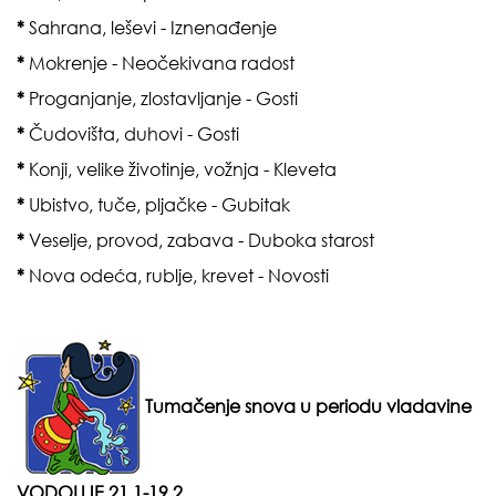
*
Sahrana, leševi - Iznenađenje
*
Mokrenje - Neočekivana radost
*
Proganjanje, zlostavljanje - Gosti
*
Č
udovišta, duhovi - Gosti
*
Konji, velike životinje, vožnja - Kleveta
*
Ubistvo, tuče, pljačke - Gubitak
*
Veselje, provod, zabava - Duboka starost
*
Nova odeća, rublje, krevet - Novosti
Tumačenje snova u periodu vladavine
VODOLIJE 21.1-19.2.