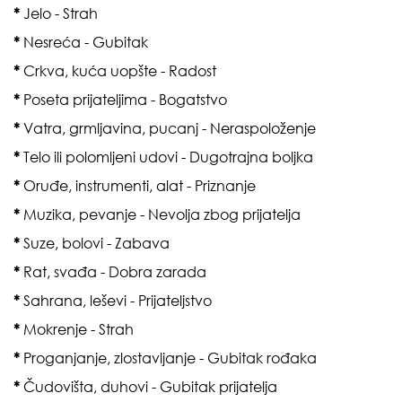
*
Jelo - Strah
*
Nesreća - Gubitak
*
Crkva, kuća uopšte - Radost
*
Poseta prijateljima - Bogatstvo
*
Vatra, grmljavina, pucanj - Neraspoloženje
*
Telo ili polomljeni udovi - Dugotrajna boljka
*
Oruđe, instrumenti, alat - Priznanje
*
Muzika, pevanje - Nevolja zbog prijatelja
*
Suze, bolovi - Zabava
*
Rat, svađa - Dobra zarada
*
Sahrana, leševi - Prijateljstvo
*
Mokrenje - Strah
*
Proganjanje, zlostavljanje - Gubitak rođaka
*
Čudovišta, duhovi - Gubitak prijatelja