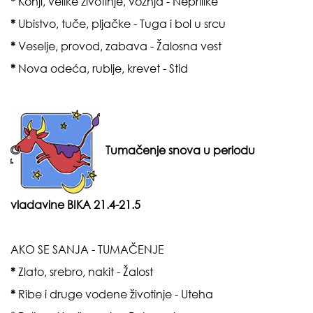
*
Konji, velike životinje, vožnja - Neprilike
*
Ubistvo, tuče, pljačke - Tuga i bol u srcu
*
Veselje, provod, zabava - Žalosna vest
*
Nova odeća, rublje, krevet - Stid
Tumačenje snova u periodu
vladavine
BIKA 21.4-21.5
AKO SE SANJA - TUMAČENJE
*
Zlato, srebro, nakit - Žalost
*
Ribe i druge vodene životinje - Uteha