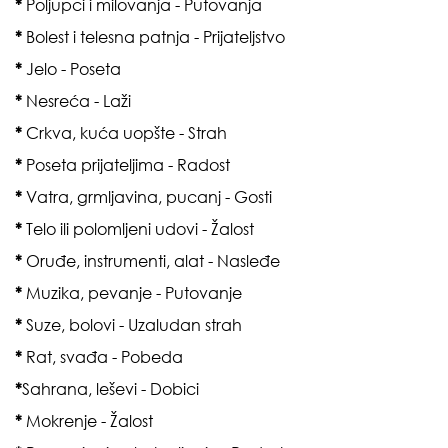
*
Poljupci i milovanja - Putovanja
*
Bolest i telesna patnja - Prijateljstvo
*
Jelo - Poseta
*
Nesreća - Laži
*
Crkva, kuća uopšte - Strah
*
Poseta prijateljima - Radost
*
Vatra, grmljavina, pucanj - Gosti
*
Telo ili polomljeni udovi - Žalost
*
Oruđe, instrumenti, alat - Nasleđe
*
Muzika, pevanje - Putovanje
*
Suze, bolovi - Uzaludan strah
*
Rat, svađa - Pobeda
*
Sahrana, leševi - Dobici
*
Mokrenje - Žalost