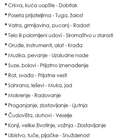
*
Crkva, kuća uopšte - Dobitak
*
Poseta prijateljima - Tuga, žalost
*
Vatra, grmljavina, pucanj - Radost
*
Telo ili polomljeni udovi - Siromaštvo u starosti
*
Oruđe, instrumenti, alat - Krađa
*
Muzika, pevanje - Uzaludne nade
*
Suze, bolovi - Prijatno iznenađenje
*
Rat, svađa - Prijatne vesti
*
Sahrana, leševi - Muka, jad
*
Mokrenje - Radovanje
*
Proganjanje, zlostavljanje - Ljutnja
*
Čudovišta, duhovi - Veselje
*
Konji, velike životinje, vožnja - Zlostavljanje
*
Ubistvo, tuče, pljačke - Snuždenost