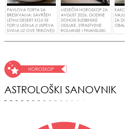
PAVLOVA TORTA SA
MESEČNI HOROSKOP ZA
KAKO 
BRESKVAMA: SAVRŠEN
AVGUST 2026. GODINE
NAJUD
LETNJI DESERT KOJI SE
DONOSI SUDBINSKE
ZA DUG
TOPI U USTIMA (I USPEVA
ODLUKE, STRASTVENE
OBALE
SVIMA UZ OVE TRIKOVE)!
ROMANSE I FINANSIJSKI
USPEH ZA SVE ZNAKOVE!
HOROSKOP
ASTROLOŠKI SANOVNIK