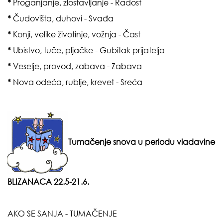
*
Proganjanje, zlostavljanje - Radost
*
Čudovišta, duhovi - Svađa
*
Konji, velike životinje, vožnja - Čast
*
Ubistvo, tuče, pljačke - Gubitak prijatelja
*
Veselje, provod, zabava - Zabava
*
Nova odeća, rublje, krevet - Sreća
Tumačenje snova u periodu vladavine
BLIZANACA 22.5-
21.6.
AKO SE SANJA - TUMAČENJE