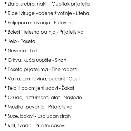
*
Zlato, srebro, nakit - Gubitak prijatelja
*
Ribe i druge vodene životinje - Uteha
*
Poljupci i milovanja - Putovanja
*
Bolest i telesna patnja - Prijateljstvo
*
Jelo - Poseta
*
Nesreća - Laži
*
Crkva, kuća uopšte - Strah
*
Poseta prijateljima - Tihe radosti
*
Vatra, grmljavina, pucanj - Gosti
*
Telo ili polomljeni udovi - Žalost
*
Oruđe, instrumenti, alat - Nasleđe
*
Muzika, pevanje - Prijateljstvo
*
Suze, bolovi - Uzaludan strah
*
Rat, svađa - Prijatni časovi