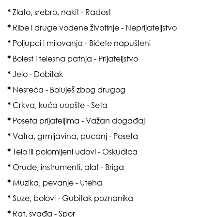
*
Zlato, srebro, nakit - Radost
*
Ribe i druge vodene životinje - Neprijateljstvo
*
Poljupci i milovanja - Bićete napušteni
*
Bolest i telesna patnja - Prijateljstvo
*
Jelo - Dobitak
*
Nesreća - Boluješ zbog drugog
*
Crkva, kuća uopšte - Seta
*
Poseta prijateljima - Važan događaj
*
Vatra, grmljavina, pucanj - Poseta
*
Telo ili polomljeni udovi - Oskudica
*
Oruđe, instrumenti, alat - Briga
*
Muzika, pevanje - Uteha
*
Suze, bolovi - Gubitak poznanika
*
Rat, svađa - Spor