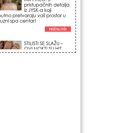
poglede i izgledaju
po na svačijim rukama!
REDAK ASTRO
FENOMEN POČINJE
7. AVGUSTA: Veliki
Vazdušni Trigon
otvara kapiju sreće i
menja sudbinu za 3
ka!
LJUDI U SRBIJI
MASOVNO KUPUJU
OVO ČUDO OD 200
DINARA: Trik sa
peškirom i ledom koji
rashlađuje stan na
 za 10 minuta (BEZ KLIME)!