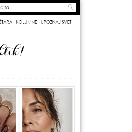
ta
h form
ŠTARA
KOLUMNE
UPOZNAJ SVET