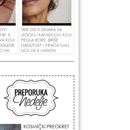
 OVI
TRIK OD 0 DINARA SA
NE: 5
LEDOM I KAMILICOM KOJI
VA KOJI
PEGLA BORE, BRIŠE
OGLEDE
NADUTOST I VRAĆA SJAJ
PO NA
LICU ZA 3 MINUTA!
A!
KOJA FRIZURA