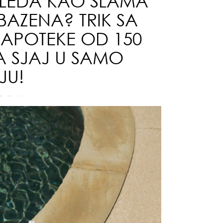
LEDA KAO SLAMA
BAZENA? TRIK SA
da
 APOTEKE OD 150
 SJAJ U SAMO
JU!
zbo
mes
čuv