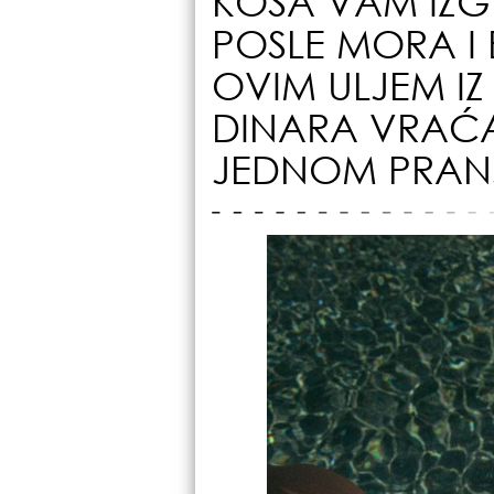
KOSA VAM IZG
POSLE MORA I 
OVIM ULJEM IZ
DINARA VRAĆA
JEDNOM PRAN