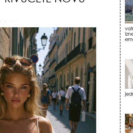
jed
tre
luk