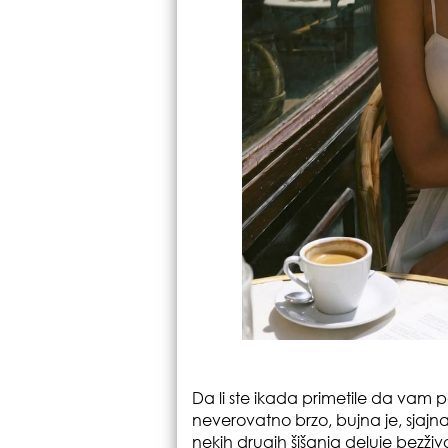
Da li ste ikada primetile da vam p
neverovatno brzo, bujna je, sjajn
nekih drugih šišanja deluje bezži