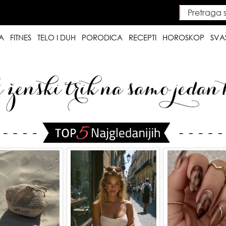
Pretraga saj
Searc
A
FITNES
TELO I DUH
PORODICA
RECEPTI
HOROSKOP
SVA