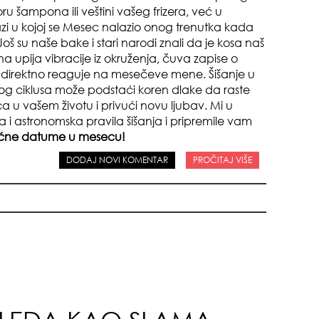
ru šampona ili veštini vašeg frizera, već u
i u kojoj se Mesec nalazio onog trenutka kada
š su naše bake i stari narodi znali da je kosa naš
a upija vibracije iz okruženja, čuva zapise o
i i direktno reaguje na mesečeve mene. Šišanje u
 ciklusa može podstaći koren dlake da raste
pri
ca u vašem životu i privući novu ljubav. Mi u
ka i astronomska pravila šišanja i pripremile vam
rećne datume u mesecu!
DODAJ NOVI KOMENTAR
PROČITAJ VIŠE
tok