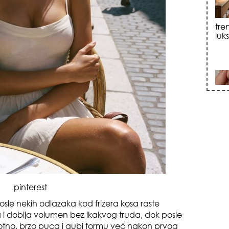
sku
zna
pinterest
osle nekih odlazaka kod frizera kosa raste
+35
a i dobija volumen bez ikakvog truda, dok posle
votno, brzo puca i gubi formu već nakon prvog