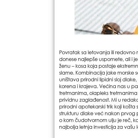
Povratak sa letovanja ili redovn
donese najlepše uspomete, ali i j
ženu – kosa koja postaje ekstremn
slame. Kombinacija jake morske so
uništava prirodni lipidni sloj dlake,
korena i krajeva. Većina nas u p
tretmanima, olapleks tretmanima 
prividnu zaglađenost. Mi u redakci
prirodni apotekarski trik koji košt
strukturu dlake već nakon prvog
o kom čudotvornom ulju je reč, ka
najbolja letnja investicija za vašu 