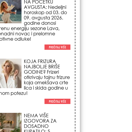
NAJBOLJE BRIŠE
GODINE? Frizeri
otkrivaju tajnu frizure
koja omekšava crte
lica i skida godine u
nom potezu!
NEMA VIŠE
IZGOVORA ZA
DOSADNO
KUPATILO: 5
pristupačnih detalja
iz JYSK-a koji
nutno pretvaraju vaš prostor u
suzni spa centar!
STILISTI SE SLAŽU –
OVI NOKTI SU HIT
SEZONE: 5 manikir
trendova koji
osvajaju sve