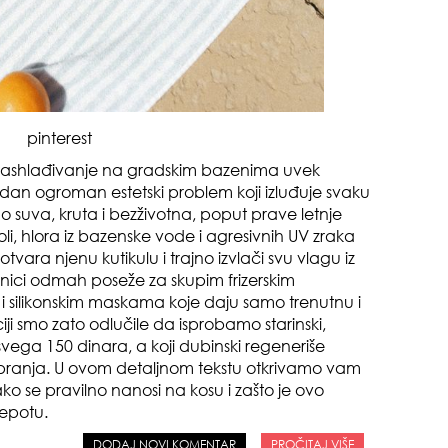
pinterest
o rashlađivanje na gradskim bazenima uvek
edan ogroman estetski problem koji izluđuje svaku
o suva, kruta i bezživotna, poput prave letnje
li, hlora iz bazenske vode i agresivnih UV zraka
 otvara njenu kutikulu i trajno izvlači svu vlagu iz
anici odmah poseže za skupim frizerskim
sam
i silikonskim maskama koje daju samo trenutnu i
ji smo zato odlučile da isprobamo starinski,
a svega 150 dinara, a koji dubinski regeneriše
 pranja. U ovom detaljnom tekstu otkrivamo vam
ko se pravilno nanosi na kosu i zašto je ovo
lepotu.
DODAJ NOVI KOMENTAR
PROČITAJ VIŠE