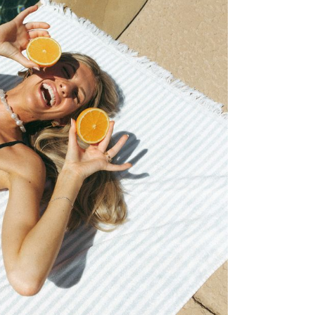
suš
muž
gen
oki