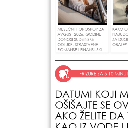
MESEČNI HOROSKOP ZA
KAKO O
AVGUST 2026. GODINE
NAJUDO
DONOSI SUDBINSKE
ZA DUG
ODLUKE, STRASTVENE
OBALE?
ROMANSE I FINANSIJSKI
USPEH ZA SVE ZNAKOVE!
FRIZURE ZA 5-10 MINU
DATUMI KOJI M
OŠIŠAJTE SE O
AKO ŽELITE DA
KAO IZ VODE I