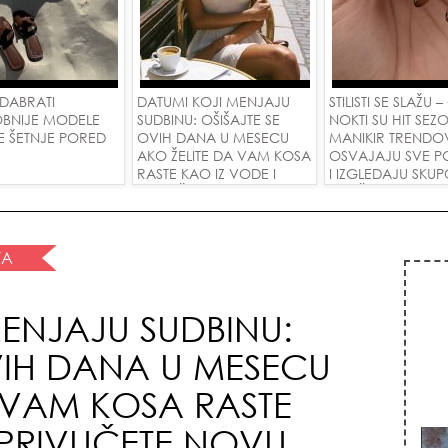
DABRATI
DATUMI KOJI MENJAJU
STILISTI SE SLAŽU –
BNIJE MODELE
SUDBINU: OŠIŠAJTE SE
NOKTI SU HIT SEZO
E ŠETNJE PORED
OVIH DANA U MESECU
MANIKIR TRENDO
AKO ŽELITE DA VAM KOSA
OSVAJAJU SVE P
RASTE KAO IZ VODE I
I IZGLEDAJU SKU
PRIVUČETE NOVU LJUBAV!
SVAČIJIM RUKAM
TA
ENJAJU SUDBINU:
VIH DANA U MESECU
 VAM KOSA RASTE
 PRIVUČETE NOVU