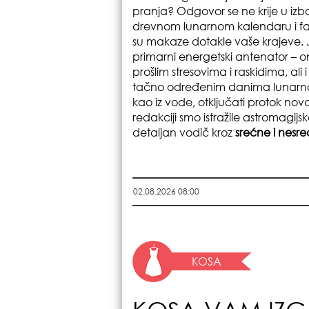
pranja? Odgovor se ne krije u izbo
drevnom lunarnom kalendaru i faz
su makaze dotakle vaše krajeve. Jo
primarni energetski antenator – on
prošlim stresovima i raskidima, al
tačno određenim danima lunarnog
kao iz vode, otključati protok nov
redakciji smo istražile astromagijs
detaljan vodič kroz
srećne i nes
02.08.2026 08:00
KOSA