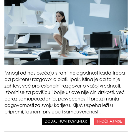
Mnogi od nas osećaju strah i nelagodnost kada treba
da pokrenu razgovor o plati. Ipak, istina je da to nije
zahtev, već profesionalni razgovor o vašoj vrednosti.
Izboriti se za povišicu i bolje uslove nije čin drskosti, već
odraz samopouzdanja, posvećenosti i preuzimanja
odgovornosti za svoju karijeru. Ključ uspeha leži u
pripremi, jasnom pristupu i samouverenosti.
DODAJ NOVI KOMENTAR
PROČITAJ VIŠE