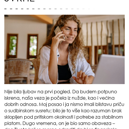
Nije bila ljubav na prvi pogled. Da budem potpuno
iskrena, naša veza je počela iz nužde, kao i većina
dobrih odnosa. Moj posao i ja nismo imali blistavu priču
o sudbinskom susretu; bilo je to više kao razuman brak
sklopljen pod pritiskom okolnosti i potrebe za stabilnom
platom. Dugo vremena, on je bio samo obaveza –