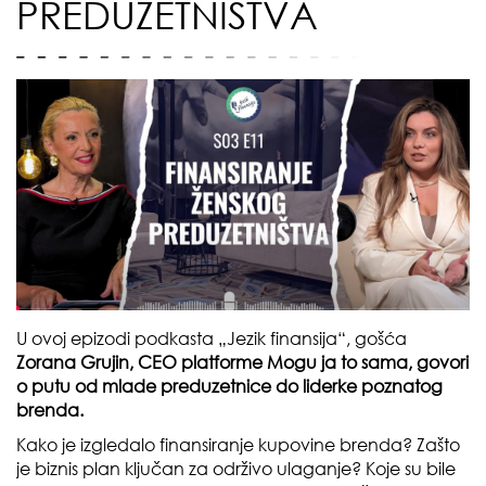
PREDUZETNIŠTVA
U ovoj epizodi podkasta „Jezik finansija“, gošća
Zorana Grujin, CEO platforme Mogu ja to sama, govori
o putu od mlade preduzetnice do liderke poznatog
brenda.
Kako je izgledalo finansiranje kupovine brenda? Zašto
je biznis plan ključan za održivo ulaganje? Koje su bile