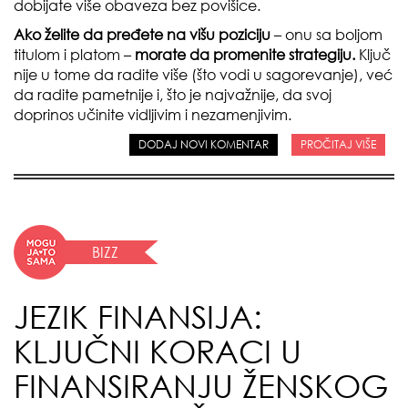
dobijate više obaveza bez povišice.
Ako želite da pređete na višu poziciju
– onu sa boljom
titulom i platom –
morate da promenite strategiju.
Ključ
nije u tome da radite više (što vodi u sagorevanje), već
da radite pametnije i, što je najvažnije, da svoj
doprinos učinite vidljivim i nezamenjivim.
DODAJ NOVI KOMENTAR
PROČITAJ VIŠE
BIZZ
JEZIK FINANSIJA:
KLJUČNI KORACI U
FINANSIRANJU ŽENSKOG