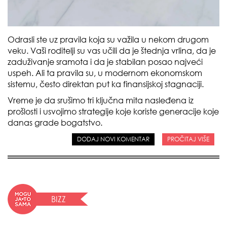
Odrasli ste uz pravila koja su važila u nekom drugom
veku. Vaši roditelji su vas učili da je štednja vrlina, da je
zaduživanje sramota i da je stabilan posao najveći
uspeh. Ali ta pravila su, u modernom ekonomskom
sistemu, često direktan put ka finansijskoj stagnaciji.
Vreme je da srušimo tri ključna mita nasleđena iz
prošlosti i usvojimo strategije koje koriste generacije koje
danas grade bogatstvo.
DODAJ NOVI KOMENTAR
PROČITAJ VIŠE
BIZZ