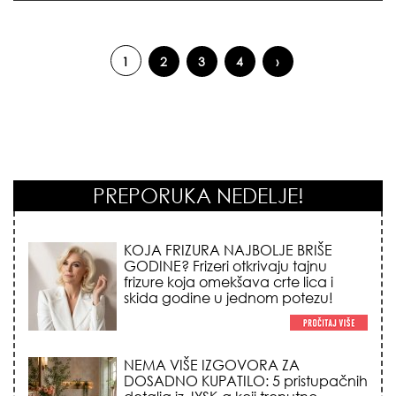
1
2
3
4
›
Pages
PREPORUKA NEDELJE!
NEMA VIŠE IZGOVORA ZA
DOSADNO KUPATILO: 5 pristupačnih
detalja iz JYSK-a koji trenutno
pretvaraju vaš prostor u luksuzni spa
centar!
STILISTI SE SLAŽU – OVI NOKTI SU HIT