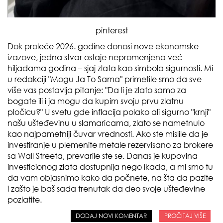
pinterest
Dok proleće 2026. godine donosi nove ekonomske
izazove, jedna stvar ostaje nepromenjena već
hiljadama godina – sjaj zlata kao simbola sigurnosti. Mi
u redakciji "Mogu Ja To Sama" primetile smo da sve
više vas postavlja pitanje: "Da li je zlato samo za
bogate ili i ja mogu da kupim svoju prvu zlatnu
pločicu?" U svetu gde inflacija polako ali sigurno "krnji"
našu ušteđevinu u slamaricama, zlato se nametnulo
kao najpametniji čuvar vrednosti. Ako ste mislile da je
investiranje u plemenite metale rezervisano za brokere
sa Wall Streeta, prevarile ste se. Danas je kupovina
investicionog zlata dostupnija nego ikada, a mi smo tu
da vam objasnimo kako da počnete, na šta da pazite
i zašto je baš sada trenutak da deo svoje ušteđevine
pozlatite.
DODAJ NOVI KOMENTAR
PROČITAJ VIŠE