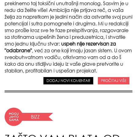
prekinemo taj toksični unutrašnji monolog. Sasvim je u
redu da želite više! Ambicija nije prljava reč, a vaša
želja za napretkom je jedini način da ostvarite svoj puni
potencijal i sutra pomognete i drugima. Mi u redakciji
smo prošle kroz sve te faze preispitivanja, razgovarale
sa stotinama uspešnih žena i preduzetnica, i shvatile
smo jednu ključnu stvar:
uspeh nije rezervisan za
"odabrane"
, već za one koji imaju jasan sistem. U ovom
sveobuhvatnom vodiču, otkrivamo vam od a do š
kako da onu stidljivu ideju iz vaše glave pretvorite u
stabilan, profitabilan i uspešan projekat.
DODAJ NOVI KOMENTAR
PROČITAJ VIŠE
BIZZ