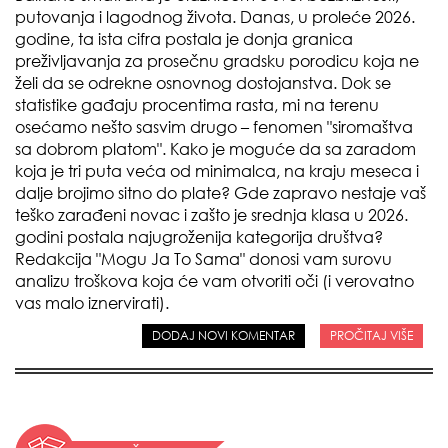
putovanja i lagodnog života. Danas, u proleće 2026.
godine, ta ista cifra postala je donja granica
preživljavanja za prosečnu gradsku porodicu koja ne
želi da se odrekne osnovnog dostojanstva. Dok se
statistike gađaju procentima rasta, mi na terenu
osećamo nešto sasvim drugo – fenomen "siromaštva
sa dobrom platom". Kako je moguće da sa zaradom
koja je tri puta veća od minimalca, na kraju meseca i
dalje brojimo sitno do plate? Gde zapravo nestaje vaš
teško zarađeni novac i zašto je srednja klasa u 2026.
godini postala najugroženija kategorija društva?
Redakcija "Mogu Ja To Sama" donosi vam surovu
analizu troškova koja će vam otvoriti oči (i verovatno
vas malo iznervirati).
DODAJ NOVI KOMENTAR
PROČITAJ VIŠE