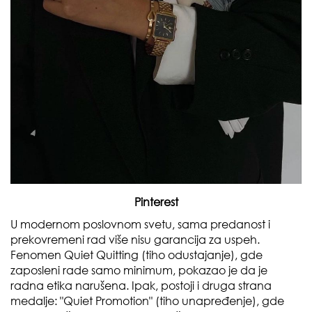
Pinterest
U modernom poslovnom svetu, sama predanost i
prekovremeni rad više nisu garancija za uspeh.
Fenomen Quiet Quitting (tiho odustajanje), gde
zaposleni rade samo minimum, pokazao je da je
radna etika narušena. Ipak, postoji i druga strana
medalje: "Quiet Promotion" (tiho unapređenje), gde