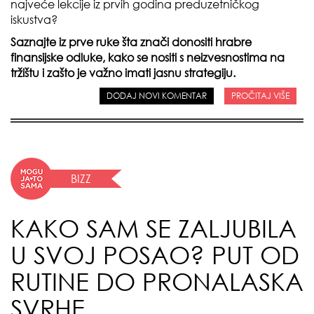
najveće lekcije iz prvih godina preduzetničkog
iskustva?
Saznajte iz prve ruke šta znači donositi hrabre
finansijske odluke, kako se nositi s neizvesnostima na
tržištu i zašto je važno imati jasnu strategiju.
DODAJ NOVI KOMENTAR
PROČITAJ VIŠE
BIZZ
KAKO SAM SE ZALJUBILA
U SVOJ POSAO? PUT OD
RUTINE DO PRONALASKA
SVRHE