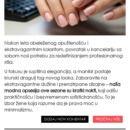
Nakon leta obeleženog opuštenošću i
ekstravagantnim koloritom, povratak u kancelariju sa
sobom nosi potrebu za redefinisanjem profesionalnog
stila.
U fokusu je suptilna elegancija, a manikir postaje
krunski dragulj tog novog looka. Zaboravite na
ekstravagantne dužine i prenatrpane dizajne –
naša
modna opsesija ove sezone su kratki nokti,
koji odišu
praktičnošću i bezvremenom sofisticiranošću. To je
izbor žene koja razume da je prava moć u
minimalizmu.
DODAJ NOVI KOMENTAR
PROČITAJ VIŠE