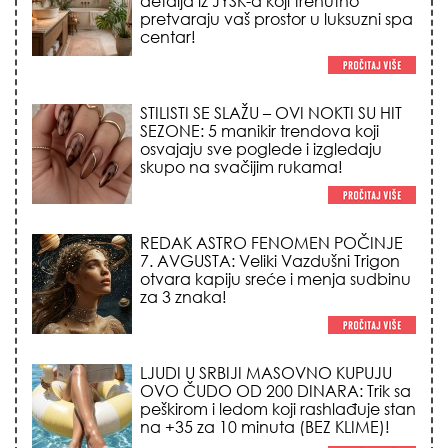
SEZONE: 5 manikir trendova koji
osvajaju sve poglede i izgledaju
skupo na svačijim rukama!
REDAK ASTRO FENOMEN POČINJE
7. AVGUSTA: Veliki Vazdušni Trigon
otvara kapiju sreće i menja sudbinu
za 3 znaka!
LJUDI U SRBIJI MASOVNO KUPUJU
OVO ČUDO OD 200 DINARA: Trik sa
peškirom i ledom koji rashlađuje stan
na +35 za 10 minuta (BEZ KLIME)!
DATUMI KOJI MENJAJU SUDBINU:
Ošišajte se OVIH dana u mesecu
ako želite da vam kosa raste kao iz
vode i privučete novu ljubav!