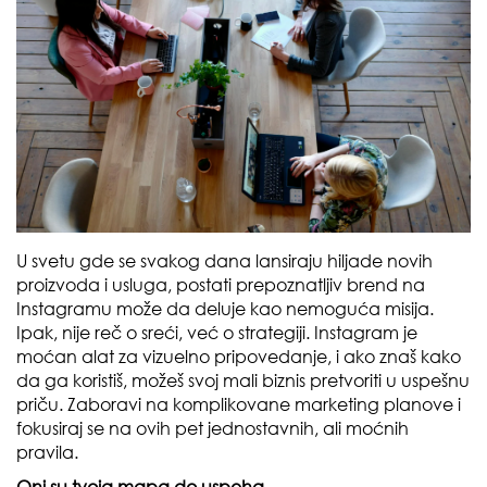
U svetu gde se svakog dana lansiraju hiljade novih
proizvoda i usluga, postati prepoznatljiv brend na
Instagramu može da deluje kao nemoguća misija.
Ipak, nije reč o sreći, već o strategiji. Instagram je
moćan alat za vizuelno pripovedanje, i ako znaš kako
da ga koristiš, možeš svoj mali biznis pretvoriti u uspešnu
priču. Zaboravi na komplikovane marketing planove i
fokusiraj se na ovih pet jednostavnih, ali moćnih
pravila.