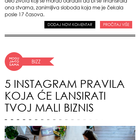
deo života koji se morao odraditi da bi se finansirala
ona stvarna, zanimljiva sloboda koja me je čekala
posle 17 časova.
DODAJ NOVI KOMENTAR
PROČITAJ VIŠE
BIZZ
5 INSTAGRAM PRAVILA
KOJA ĆE LANSIRATI
TVOJ MALI BIZNIS