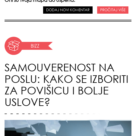
Oni su tvoja mapa do uspeha.
DODAJ NOVI KOMENTAR
PROČITAJ VIŠE
BIZZ
SAMOUVERENOST NA
POSLU: KAKO SE IZBORITI
ZA POVIŠICU I BOLJE
USLOVE?