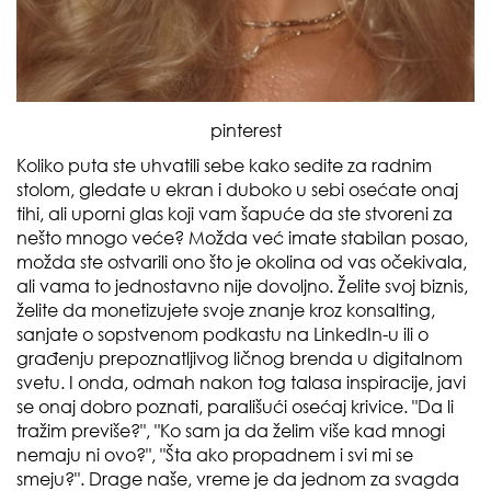
pinterest
Koliko puta ste uhvatili sebe kako sedite za radnim
stolom, gledate u ekran i duboko u sebi osećate onaj
tihi, ali uporni glas koji vam šapuće da ste stvoreni za
nešto mnogo veće? Možda već imate stabilan posao,
možda ste ostvarili ono što je okolina od vas očekivala,
ali vama to jednostavno nije dovoljno. Želite svoj biznis,
želite da monetizujete svoje znanje kroz konsalting,
sanjate o sopstvenom podkastu na LinkedIn-u ili o
građenju prepoznatljivog ličnog brenda u digitalnom
svetu. I onda, odmah nakon tog talasa inspiracije, javi
se onaj dobro poznati, parališući osećaj krivice. "Da li
tražim previše?", "Ko sam ja da želim više kad mnogi
nemaju ni ovo?", "Šta ako propadnem i svi mi se
smeju?". Drage naše, vreme je da jednom za svagda