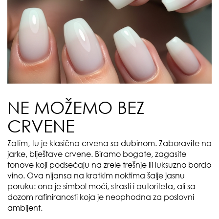
NE MOŽEMO BEZ
CRVENE
Zatim, tu je klasična crvena sa dubinom. Zaboravite na
jarke, blještave crvene. Biramo bogate, zagasite
tonove koji podsećaju na zrele trešnje ili luksuzno bordo
vino. Ova nijansa na kratkim noktima šalje jasnu
poruku: ona je simbol moći, strasti i autoriteta, ali sa
dozom rafiniranosti koja je neophodna za poslovni
ambijent.