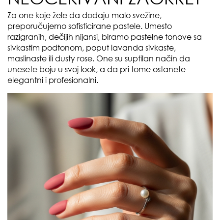
Za one koje žele da dodaju malo svežine,
preporučujemo sofisticirane pastele. Umesto
razigranih, dečijih nijansi, biramo pastelne tonove sa
sivkastim podtonom, poput lavanda sivkaste,
maslinaste ili dusty rose. One su suptilan način da
unesete boju u svoj look, a da pri tome ostanete
elegantni i profesionalni.