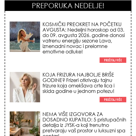
PREPORUKA NEDELJE!
KOJA FRIZURA NAJBOLJE BRIŠE
GODINE? Frizeri otkrivaju tajnu
frizure koja omekšava crte lica i
skida godine u jednom potezu!
NEMA VIŠE IZGOVORA ZA
DOSADNO KUPATILO: 5 pristupačnih
detalja iz JYSK-a koji trenutno
pretvaraju vaš prostor u luksuzni spa
centar!
STILISTI SE SLAŽU – OVI NOKTI SU HIT
SEZONE: 5 manikir trendova koji
osvajaju sve poglede i izgledaju
skupo na svačijim rukama!