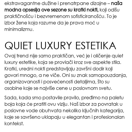
ekstravagantne dužine i prenatrpane dizajne –
naša
modna opsesija ove sezone su kratki nokti,
koji odišu
praktičnošću i bezvremenom sofisticiranošću. To je
izbor žene koja razume da je prava moć u
minimalizmu.
QUIET LUXURY ESTETIKA
Ovaj trend nije samo praktičan, već je i oličenje quiet
luxury estetike, koja se provlači kroz sve aspekte stila.
Kratki, uredni nokti predstavljaju završni dodir koji
govori mnogo, a ne viče. Oni su znak samopouzdanja,
organizovanosti i posvećenosti detaljima, što su
osobine koje se najviše cene u poslovnom svetu.
Sada, kada smo postavile pravilo, pređimo na paletu
boja koja će pratiti ovu viziju. Naš izbor za povratak u
poslovne vode obuhvata nekoliko ključnih kategorija,
koje se savršeno uklapaju u elegantan i profesionalan
kontekst.