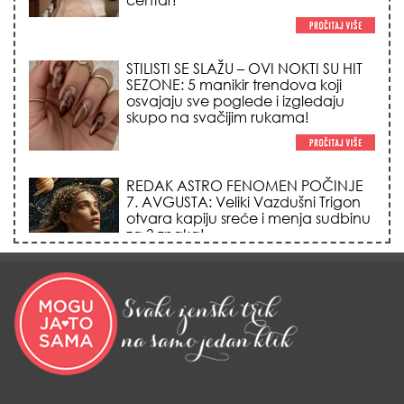
REDAK ASTRO FENOMEN POČINJE
7. AVGUSTA: Veliki Vazdušni Trigon
otvara kapiju sreće i menja sudbinu
za 3 znaka!
LJUDI U SRBIJI MASOVNO KUPUJU
OVO ČUDO OD 200 DINARA: Trik sa
peškirom i ledom koji rashlađuje stan
na +35 za 10 minuta (BEZ KLIME)!
DATUMI KOJI MENJAJU SUDBINU:
Ošišajte se OVIH dana u mesecu
ako želite da vam kosa raste kao iz
vode i privučete novu ljubav!
TRIK SA CRVENIM NOVČANIKOM I
LOVOROVIM LISTOM: Stari ritual