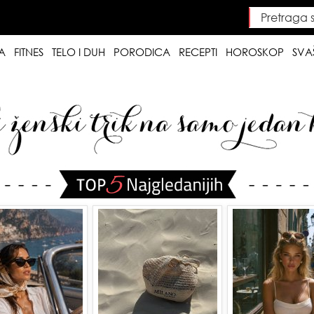
Pretraga saj
Searc
A
FITNES
TELO I DUH
PORODICA
RECEPTI
HOROSKOP
SVA