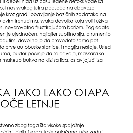
ili debeli hlad uz čašu ledene detoks vode sa
nost nas svakog jutra podseća na obaveze –
nje kroz grad i obavljanje bazičnih zadataka na
ovim trenucima, svaka devojka koja voli i uživa
stom, neverovatno frustrirajućom boriom. Pogledate
ten je ujednačen, hajlajter suptilno sija, a rumenilo
 Međutim, dovoljno je da provedete samo pet
do prve autobuske stanice, i magija nestaje. Usled
pri
buma, puder počinje da se odvaja, maskara se
akeup bukvalno klizi sa lica, ostavljajući iza
NKA TAKO LAKO OTAPA
KOČE LETNJE
tok
stveno zbog toga što visoke spoljašnje
ojnih i lojnih žlezda, koje pojačano luče vodu i