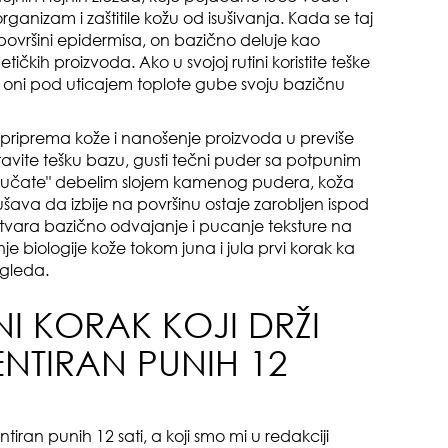
ganizam i zaštitile kožu od isušivanja. Kada se taj
 površini epidermisa, on bazično deluje kao
ičkih proizvoda. Ako u svojoj rutini koristite teške
a, oni pod uticajem toplote gube svoju bazičnu
zbo
mes
a priprema kože i nanošenje proizvoda u previše
tavite tešku bazu, gusti tečni puder sa potpunim
aključate" debelim slojem kamenog pudera, koža
ušava da izbije na površinu ostaje zarobljen ispod
 stvara bazično odvajanje i pucanje teksture na
e biologije kože tokom juna i jula prvi korak ka
zgleda.
čuv
NI KORAK KOJI DRŽI
suš
NTIRAN PUNIH 12
tiran punih 12 sati, a koji smo mi u redakciji