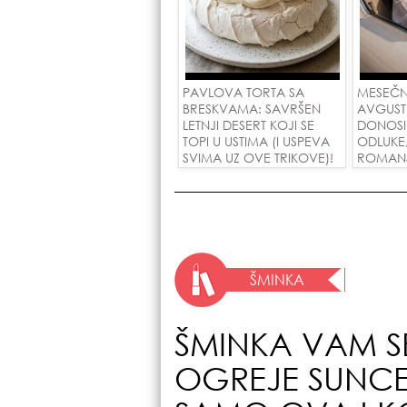
PAVLOVA TORTA SA
MESEČN
BRESKVAMA: SAVRŠEN
AVGUST
LETNJI DESERT KOJI SE
DONOSI
TOPI U USTIMA (I USPEVA
ODLUKE
SVIMA UZ OVE TRIKOVE)!
ROMANSE
USPEH Z
ŠMINKA
ŠMINKA VAM SE
OGREJE SUNC