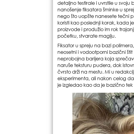
detaljno testirale i uvrstile u svoju
nanošenje fiksatora šminke u sprej
nego što uopšte nanesete tečni pud
koristi kao poslednji korak, kada 
proizvode i produžio im rok tra
početku, stvarate magiju.
Fiksator u spreju na bazi polimera,
neosetni i vodootporni bazični štit 
neprobojna barijera koja sprečava 
naruše teksturu pudera, dok istov
čvrsto drži na mestu. Mi u redakcij
eksperimenta, ali nakon celog d
je izgledao kao da je bazično te