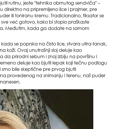
 bjutii rutinu, jeste "tehnika obrnutog sendviča" –
u direktno na pripremljeno lice i prajmer, pre
gen
er ili toniranu kremu. Tradicionalno, fiksator se
oki
je sve već gotovo, kako bi stopio praškaste
janja. Međutim, kada ga dodate na samom
 kada se poprska na čisto lice, stvara ultra-tanak,
na koži. Ovaj unutrašnji sloj deluje kao
da prirodni sebum i znoj izbiju na površinu i
remeno deluje kao bjutii lepak koji tečnu podlogu
i smo bile skeptične pre prvog bjutii
muž
ana provedenog na snimanju i terenu, naš puder
k nanesen.