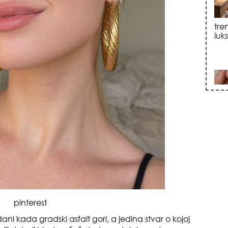
sku
zna
pinterest
 dani kada gradski asfalt gori, a jedina stvar o kojoj
+35