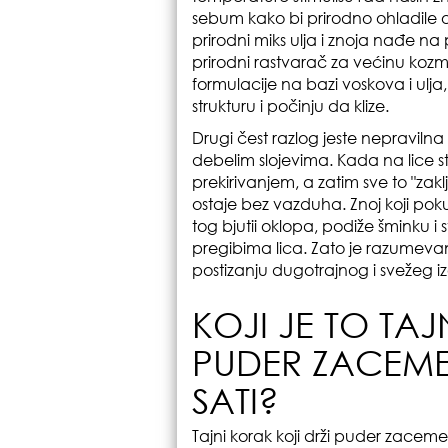
sebum kako bi prirodno ohladile or
prirodni miks ulja i znoja nađe na
prirodni rastvarač za većinu kozmet
formulacije na bazi voskova i ulj
strukturu i počinju da klize.
Drugi čest razlog jeste nepraviln
debelim slojevima. Kada na lice s
prekirivanjem, a zatim sve to "z
ostaje bez vazduha. Znoj koji pok
tog bjutii oklopa, podiže šminku i
pregibima lica. Zato je razumevanj
postizanju dugotrajnog i svežeg i
KOJI JE TO TAJ
PUDER ZACEME
SATI?
Tajni korak koji drži puder zacemen