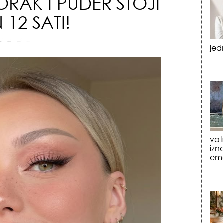
RAK I PUDER STOJI
12 SATI!
vat
izn
emo
tre
luk