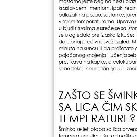
maštamo jeste beg na neku plažu 
krastavcem i mentom. Ipak, real
odlazak na posao, sastanke, jure
visokim temperaturama. Upravo u 
u bjutii ritualima susreće se sa i
se u ogledalo pre izlaska iz kuće: 
daje onaj predivni, sveži izgled.
minuta na suncu ili da prošetate 
pojačanog znojenja i lučenja se
preslikava na kapke, a celokupan m
sebe fleke i neuredan sjaj u T-zoni.
ZAŠTO SE ŠMI
SA LICA ČIM S
TEMPERATURE?
Šminka se leti otapa sa lica prven
temperature stimulišu rad naših zn