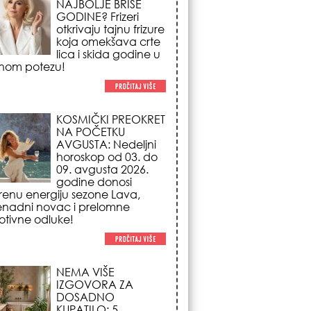
NA POČETKU
AVGUSTA: Nedeljni
horoskop od 03. do
09. avgusta 2026.
godine donosi
renu energiju sezone Lava,
enadni novac i prelomne
tivne odluke!
NEMA VIŠE
IZGOVORA ZA
DOSADNO
KUPATILO: 5
pristupačnih detalja
iz JYSK-a koji
nutno pretvaraju vaš prostor u
suzni spa centar!
STILISTI SE SLAŽU –
OVI NOKTI SU HIT
SEZONE: 5 manikir