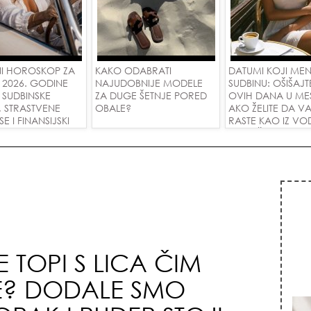
I HOROSKOP ZA
KAKO ODABRATI
DATUMI KOJI ME
 2026. GODINE
NAJUDOBNIJE MODELE
SUDBINU: OŠIŠAJT
 SUDBINSKE
ZA DUGE ŠETNJE PORED
OVIH DANA U ME
, STRASTVENE
OBALE?
AKO ŽELITE DA V
 I FINANSIJSKI
RASTE KAO IZ VOD
A SVE ZNAKOVE!
PRIVUČETE NOVU
 TOPI S LICA ČIM
E? DODALE SMO