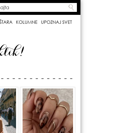
ta
h form
ŠTARA
KOLUMNE
UPOZNAJ SVET