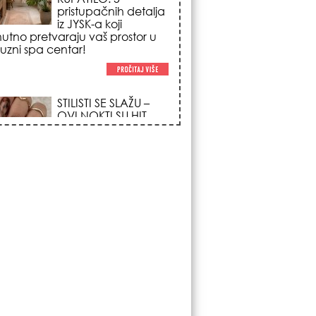
trendova koji
osvajaju sve
poglede i izgledaju
po na svačijim rukama!
REDAK ASTRO
FENOMEN POČINJE
7. AVGUSTA: Veliki
Vazdušni Trigon
otvara kapiju sreće i
menja sudbinu za 3
ka!
LJUDI U SRBIJI
MASOVNO KUPUJU
OVO ČUDO OD 200
DINARA: Trik sa
peškirom i ledom koji
rashlađuje stan na
 za 10 minuta (BEZ KLIME)!