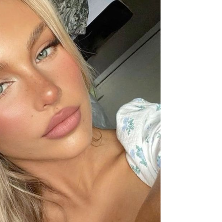
odg
sam