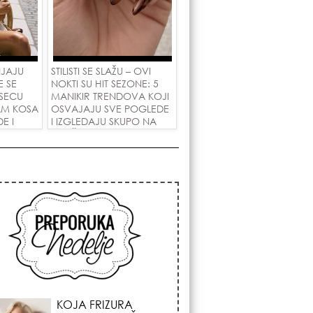
NJAJU
STILISTI SE SLAŽU – OVI
E SE
NOKTI SU HIT SEZONE: 5
SECU
MANIKIR TRENDOVA KOJI
AM KOSA
OSVAJAJU SVE POGLEDE
E I
I IZGLEDAJU SKUPO NA
 LJUBAV!
SVAČIJIM RUKAMA!
KOSMIČKI PREOKRET