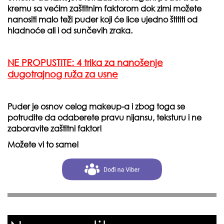
kremu sa većim zaštitnim faktorom dok zimi možete
nanositi malo teži puder koji će lice ujedno štititi od
hladnoće ali i od sunčevih zraka.
NE PROPUSTITE: 4 trika za nanošenje
dugotrajnog ruža za usne
Puder je osnov celog makeup-a i zbog toga se
potrudite da odaberete pravu nijansu, teksturu i ne
zaboravite zaštitni faktor!
Možete vi to same!