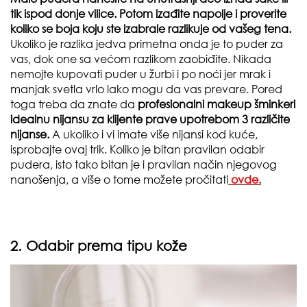
tik ispod donje vilice. Potom izađite napolje i proverite
koliko se boja koju ste izabrale razlikuje od vašeg tena.
Ukoliko je razlika jedva primetna onda je to puder za
vas, dok one sa većom razlikom zaobiđite. Nikada
nemojte kupovati puder u žurbi i po noći jer mrak i
manjak svetla vrlo lako mogu da vas prevare. Pored
toga treba da znate da
profesionalni makeup šminkeri
idealnu nijansu za klijente prave upotrebom 3 različite
nijanse.
A ukoliko i vi imate više nijansi kod kuće,
isprobajte ovaj trik. Koliko je bitan pravilan odabir
pudera, isto tako bitan je i pravilan način njegovog
nanošenja, a više o tome možete pročitati
ovde.
2. Odabir prema tipu kože