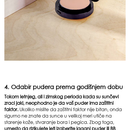
4. Odabir pudera prema godišnjem dobu
Tokom letnjeg, ali i zimskog perioda kada su sunčevi
zraci jaki, neophodno je da vaš puder ima zaštitni
faktor.
Ukoliko mislite da zaštitni faktor nije bitan, onda
sigurno ne znate da sunce u velikoj meri utiče na
starenje kože, stvaranje bora i pegica. Zbog toga,
umesto da rizikujete leti izaberite lagani puder ili BB