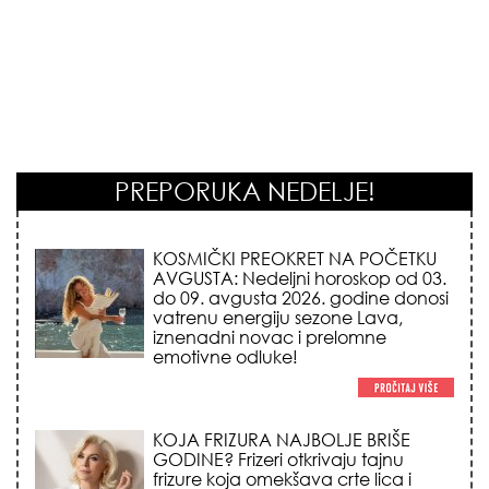
PREPORUKA NEDELJE!
KOJA FRIZURA NAJBOLJE BRIŠE
GODINE? Frizeri otkrivaju tajnu
frizure koja omekšava crte lica i
skida godine u jednom potezu!
NEMA VIŠE IZGOVORA ZA
DOSADNO KUPATILO: 5 pristupačnih
detalja iz JYSK-a koji trenutno
pretvaraju vaš prostor u luksuzni spa
centar!