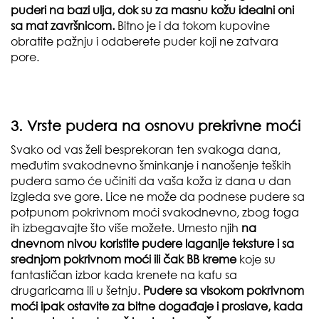
puderi na bazi ulja, dok su za masnu kožu idealni oni
sa mat završnicom.
Bitno je i da tokom kupovine
obratite pažnju i odaberete puder koji ne zatvara
pore.
3. Vrste pudera na osnovu prekrivne moći
Svako od vas želi besprekoran ten svakoga dana,
međutim svakodnevno šminkanje i nanošenje teških
pudera samo će učiniti da vaša koža iz dana u dan
izgleda sve gore. Lice ne može da podnese pudere sa
potpunom pokrivnom moći svakodnevno, zbog toga
ih izbegavajte što više možete. Umesto njih
na
dnevnom nivou koristite pudere laganije teksture i sa
srednjom pokrivnom moći ili čak BB kreme
koje su
fantastičan izbor kada krenete na kafu sa
drugaricama ili u šetnju.
Pudere sa visokom pokrivnom
moći ipak ostavite za bitne događaje i proslave, kada