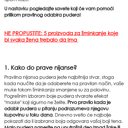
U nastavku pogledajte savete koji će vam pomoći
prilikom pravilnog odabira pudera!
NE PROPUSTITE: 5 proizvoda za šminkanje koje
bi svaka žena trebalo da ima
1. Kako do prave nijanse?
Pravilna nijansa pudera jeste najbitnija stvar, stoga
kada naučite da je odaberete na pravilan način, vaše
muke tokom šminkanja smanjene su za polovinu.
Pogrešnim izborom boje pudera stvarate efekat
"maske" koji sigurno ne želite.
Prvo pravilo kada je
odabir pudera u pitanju podrazumeva njegovu
kupovinu u toku dana
. Dnevno svetlo će najbolje
pokazati da li izabrana boja odgovara vašoj boji tena.
Malo pudera nanesite na unutrašnji deo iznad šake ili