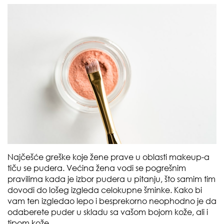
Najčešće greške koje žene prave u oblasti makeup-a
tiču se pudera. Većina žena vodi se pogrešnim
pravilima kada je izbor pudera u pitanju, što samim tim
dovodi do lošeg izgleda celokupne šminke. Kako bi
vam ten izgledao lepo i besprekorno neophodno je da
odaberete puder u skladu sa vašom bojom kože, ali i
tipom kože.