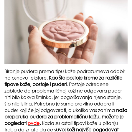
Biranje pudera prema tipu kože podrazumeva odabir
na osnovu teksture.
Kao što postoje kreme za različite
tipove kože, postoje i puderi
. Postoje određene
zablude da problematičnoj koži ne odgovara puder
niti bilo kakva šminka, jer pogoršavanja njeno stanje,
što nije istina. Potrebno je samo pravilno odabrati
puder koji će joj odgovarati, a ukoliko vas zanima
naša
preporuka pudera za problematičnu kožu, možete je
pogledati
ovde
.
Kada su ostali tipovi kože u pitanju
treba da znate da će s
uvoj koži najviše pogodovati