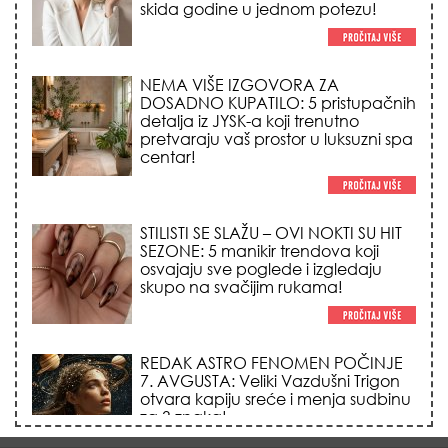
STILISTI SE SLAŽU – OVI NOKTI SU HIT
SEZONE: 5 manikir trendova koji
osvajaju sve poglede i izgledaju
skupo na svačijim rukama!
REDAK ASTRO FENOMEN POČINJE
7. AVGUSTA: Veliki Vazdušni Trigon
otvara kapiju sreće i menja sudbinu
za 3 znaka!
LJUDI U SRBIJI MASOVNO KUPUJU
OVO ČUDO OD 200 DINARA: Trik sa
peškirom i ledom koji rashlađuje stan
na +35 za 10 minuta (BEZ KLIME)!