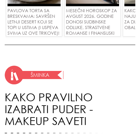
PAVLOVA TORTA SA
MESEČNI HOROSKOP ZA
KAKO 
BRESKVAMA: SAVRŠEN
AVGUST 2026. GODINE
NAJUD
LETNJI DESERT KOJI SE
DONOSI SUDBINSKE
ZA DUG
TOPI U USTIMA (I USPEVA
ODLUKE, STRASTVENE
OBALE
SVIMA UZ OVE TRIKOVE)!
ROMANSE I FINANSIJSKI
USPEH ZA SVE ZNAKOVE!
ŠMINKA
KAKO PRAVILNO
IZABRATI PUDER -
MAKEUP SAVETI