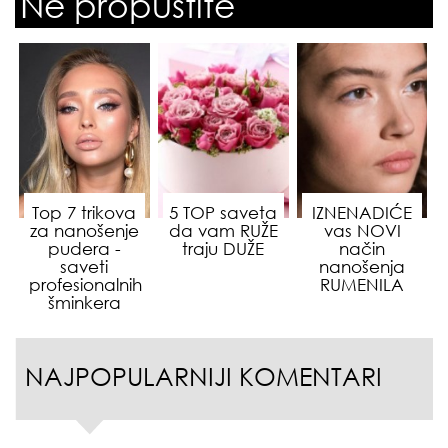
Ne propustite
Top 7 trikova
5 TOP saveta
IZNENADIĆE
za nanošenje
da vam RUŽE
vas NOVI
pudera -
traju DUŽE
način
saveti
nanošenja
profesionalnih
RUMENILA
šminkera
NAJPOPULARNIJI KOMENTARI