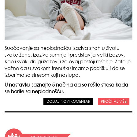
Suočavanje sa neplodnošću izaziva strah u životu
svake žene, izaziva sumnje i predstavlja veliki izazov.
Kao i svaki drugi izazov, i za ovaj postoji rešenje. Zato je
važno da u svakom trenutku imamo podršku i da se
izborimo sa stresom koji nastupa.
U nastavku saznajte 5 načina da se rešite stresa kada
se borite sa neplodnošću.
DODAJ NOVI KOMENTAR
PROČITAJ VIŠE