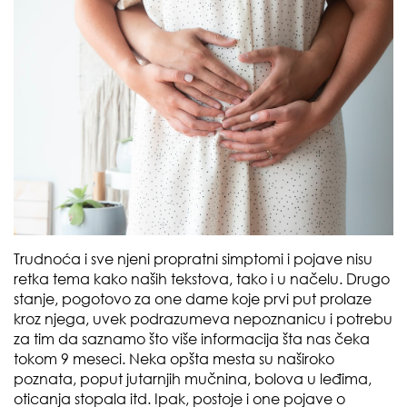
Trudnoća i sve njeni propratni simptomi i pojave nisu
retka tema kako naših tekstova, tako i u načelu. Drugo
stanje, pogotovo za one dame koje prvi put prolaze
kroz njega, uvek podrazumeva nepoznanicu i potrebu
za tim da saznamo što više informacija šta nas čeka
tokom 9 meseci. Neka opšta mesta su naširoko
poznata, poput jutarnjih mučnina, bolova u leđima,
oticanja stopala itd. Ipak, postoje i one pojave o