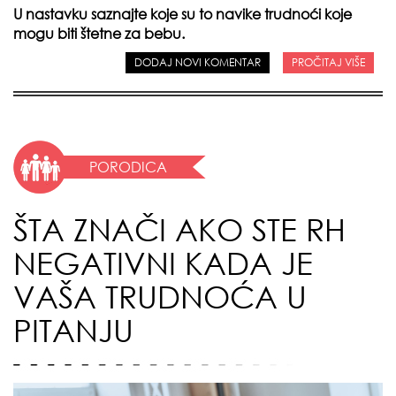
U nastavku saznajte koje su to navike trudnoći koje
mogu biti štetne za bebu.
DODAJ NOVI KOMENTAR
PROČITAJ VIŠE
PORODICA
ŠTA ZNAČI AKO STE RH
NEGATIVNI KADA JE
VAŠA TRUDNOĆA U
PITANJU