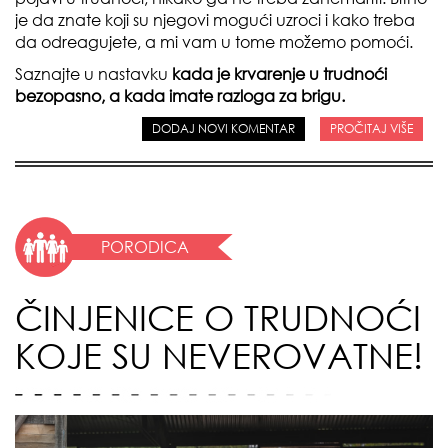
je da znate koji su njegovi mogući uzroci i kako treba
da odreagujete, a mi vam u tome možemo pomoći.
Saznajte u nastavku
kada je krvarenje u trudnoći
bezopasno, a kada imate razloga za brigu.
DODAJ NOVI KOMENTAR
PROČITAJ VIŠE
PORODICA
ČINJENICE O TRUDNOĆI
KOJE SU NEVEROVATNE!