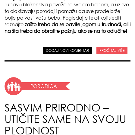
ljubavi i blaženstva poveže sa svojom bebom, a uz sve
to olakšavaju porođaj i pomažu da sve prođe brže i
bolje po vas i vašu bebu. Pogledajte tekst koji sledi i
saznajte
zašto treba da se bavite jogom u trudnoći, ali i
na šta treba da obratite pažnju ako se na to odlučite!
DODAJ NOVI KOMENTAR
PROČITAJ VIŠE
PORODICA
SASVIM PRIRODNO –
UTIČITE SAME NA SVOJU
PLODNOST