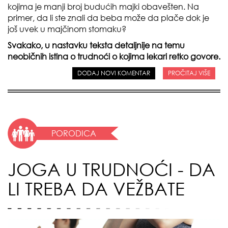
kojima je manji broj budućih majki obavešten. Na
primer, da li ste znali da beba može da plače dok je
još uvek u majčinom stomaku?
Svakako, u nastavku teksta detaljnije na temu
neobičnih istina o trudnoći o kojima lekari retko govore.
DODAJ NOVI KOMENTAR
PROČITAJ VIŠE
PORODICA
JOGA U TRUDNOĆI - DA
LI TREBA DA VEŽBATE