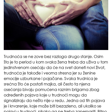
Trudnoća se ne zove bez razloga drugo stanje. Osim
što je to period u kom svaka žena treba da uživa u tom
jedinstvenom osećaju da će na svet doneti novi život,
trudnoća je takođe i veoma stresna jer su ženine
emocije uzburkane i pojačane. Svaka trudnica je
srećna što će postati majka, ali često ta njena
osećanja bivaju pomućena raznim brigama zbog
određenih pojava koje u trudnoći mogu da
signaliziraju da nešto nije u redu. Jedna od tih pojava
je i krvarenje, koje može biti bezazleno, ali ukoliko se
pojavi u trudnoći, nikako ga ne treba zanemariti. Bitno