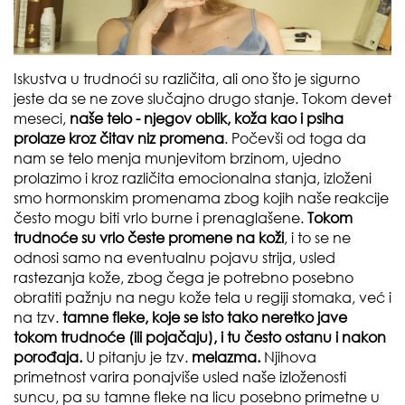
Iskustva u trudnoći su različita, ali ono što je sigurno
jeste da se ne zove slučajno drugo stanje. Tokom devet
meseci,
naše telo - njegov oblik, koža kao i psiha
prolaze kroz čitav niz promena
. Počevši od toga da
nam se telo menja munjevitom brzinom, ujedno
prolazimo i kroz različita emocionalna stanja, izloženi
smo hormonskim promenama zbog kojih naše reakcije
često mogu biti vrlo burne i prenaglašene.
Tokom
trudnoće su vrlo česte promene na koži
, i to se ne
odnosi samo na eventualnu pojavu strija, usled
rastezanja kože, zbog čega je potrebno posebno
obratiti pažnju na negu kože tela u regiji stomaka, već i
na tzv.
tamne fleke, koje se isto tako neretko jave
tokom trudnoće (ili pojačaju), i tu često ostanu i nakon
porođaja.
U pitanju je tzv.
melazma.
Njihova
primetnost varira ponajviše usled naše izloženosti
suncu, pa su tamne fleke na licu posebno primetne u