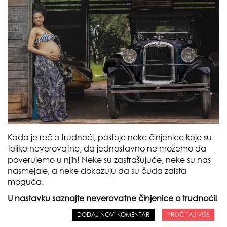
Kada je reč o trudnoći, postoje neke činjenice koje su
toliko neverovatne, da jednostavno ne možemo da
poverujemo u njih! Neke su zastrašujuće, neke su nas
nasmejale, a neke dokazuju da su čuda zaista
moguća.
U nastavku saznajte neverovatne činjenice o trudnoći!
DODAJ NOVI KOMENTAR
PROČITAJ VIŠE