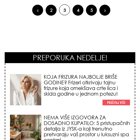
‹
2
3
4
5
›
Pages
PREPORUKA NEDELJE!
KOJA FRIZURA NAJBOLJE BRIŠE
GODINE? Frizeri otkrivaju tajnu
frizure koja omekšava crte lica i
skida godine u jednom potezu!
NEMA VIŠE IZGOVORA ZA
DOSADNO KUPATILO: 5 pristupačnih
detalja iz JYSK-a koji trenutno
pretvaraju vaš prostor u luksuzni spa
centar!