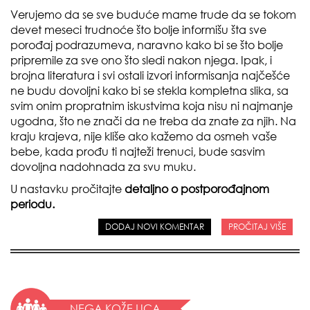
Verujemo da se sve buduće mame trude da se tokom
devet meseci trudnoće što bolje informišu šta sve
porođaj podrazumeva, naravno kako bi se što bolje
pripremile za sve ono što sledi nakon njega. Ipak, i
brojna literatura i svi ostali izvori informisanja najčešće
ne budu dovoljni kako bi se stekla kompletna slika, sa
svim onim propratnim iskustvima koja nisu ni najmanje
ugodna, što ne znači da ne treba da znate za njih. Na
kraju krajeva, nije kliše ako kažemo da osmeh vaše
bebe, kada prođu ti najteži trenuci, bude sasvim
dovoljna nadohnada za svu muku.
U nastavku pročitajte
detaljno o postporođajnom
periodu.
DODAJ NOVI KOMENTAR
PROČITAJ VIŠE
NEGA KOŽE LICA