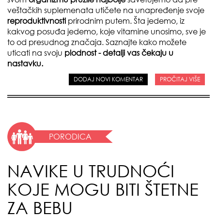
veštačkih suplemenata utičete na unapređenje svoje
reproduktivnosti
prirodnim putem. Šta jedemo, iz
kakvog posuđa jedemo, koje vitamine unosimo, sve je
to od presudnog značaja. Saznajte kako možete
uticati na svoju
plodnost - detalji vas čekaju u
nastavku.
DODAJ NOVI KOMENTAR
PROČITAJ VIŠE
PORODICA
NAVIKE U TRUDNOĆI
KOJE MOGU BITI ŠTETNE
ZA BEBU