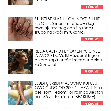
STILISTI SE SLAŽU – OVI NOKTI SU HIT
SEZONE: 5 manikir trendova koji
osvajaju sve poglede i izgledaju
skupo na svačijim rukama!
REDAK ASTRO FENOMEN POČINJE
7. AVGUSTA: Veliki Vazdušni Trigon
otvara kapiju sreće i menja sudbinu
za 3 znaka!
LJUDI U SRBIJI MASOVNO KUPUJU
OVO ČUDO OD 200 DINARA: Trik sa
peškirom i ledom koji rashlađuje stan
na +35 za 10 minuta (BEZ KLIME)!