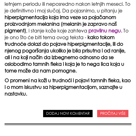
letnjem periodu ili neposredno nakon letnjih meseci. To
je definitivno i moj slučaj. Da pojasnimo, u pitanju je
hiperpigmentacija koja ima veze sa pojačanom
proizvodnjom melanina (
melanin je zapravo naš
pigment)
, i stanje kože koje zahteva
pravilnu negu.
To
je ono što će biti tema ovog teksta -
kako tokom
trudnoće dolazi do pojave hiperpigmentacije, ili do
njenog pogoršanja ukoliko je bila prisutna i od ranije,
ali i na koji način da izbegnemo odnosno da se
oslobodimo tamnih fleka
i koja je to
nega lica
koja u
tome može da nam pomogne.
O promeni na koži u trudnoći i pojavi tamnih fleka, kao
i o mom iskustvu sa hiperpigmentacijom, saznajte u
nastavku.
DODAJ NOVI KOMENTAR
PROČITAJ VIŠE