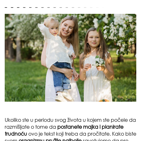
Ukoliko ste u periodu svog života u kojem ste počele da
razmišljate o tome da
postanete majka i planirate
trudnoću
ovo je tekst koji treba da pročitate. Kako biste
svom
organizmu pružile najbolje
savetujemo da pre