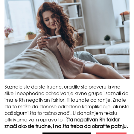
Saznale ste da ste trudne, uradile ste proveru krvne
slike i neophodno određivanje krvne grupe i saznali da
imate Rh negativan faktor, ili to znate od ranije. Znate
da to može da donese određene komplikacije, ali niste
baš sigurni šta to tačno znači. U današnjem tekstu
otkrivamo vam upravo to -
šta negativan Rh faktor
znači ako ste trudne, i na šta treba da obratite pažnju.