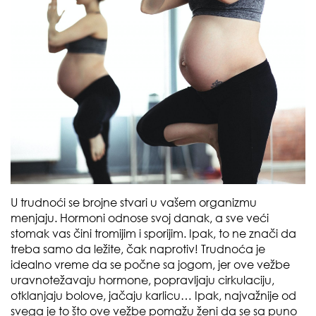
U trudnoći se brojne stvari u vašem organizmu
menjaju. Hormoni odnose svoj danak, a sve veći
stomak vas čini tromijim i sporijim. Ipak, to ne znači da
treba samo da ležite, čak naprotiv! Trudnoća je
idealno vreme da se počne sa jogom, jer ove vežbe
uravnotežavaju hormone, popravljaju cirkulaciju,
otklanjaju bolove, jačaju karlicu… Ipak, najvažnije od
svega je to što ove vežbe pomažu ženi da se sa puno