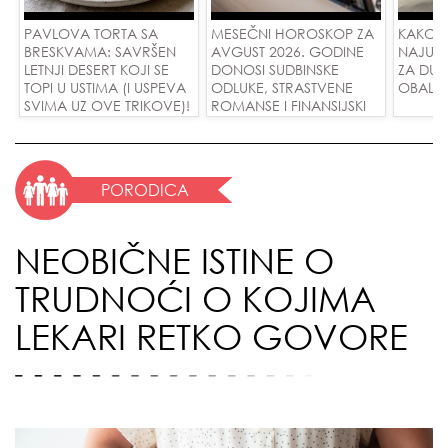
PAVLOVA TORTA SA
MESEČNI HOROSKOP ZA
KAKO 
BRESKVAMA: SAVRŠEN
AVGUST 2026. GODINE
NAJUD
LETNJI DESERT KOJI SE
DONOSI SUDBINSKE
ZA DUG
TOPI U USTIMA (I USPEVA
ODLUKE, STRASTVENE
OBALE
SVIMA UZ OVE TRIKOVE)!
ROMANSE I FINANSIJSKI
USPEH ZA SVE ZNAKOVE!
PORODICA
NEOBIČNE ISTINE O
TRUDNOĆI O KOJIMA
LEKARI RETKO GOVORE