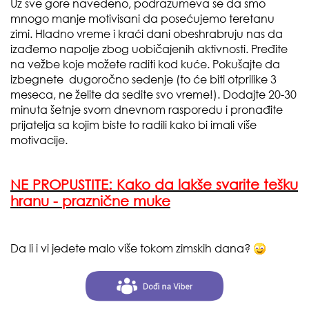
Uz sve gore navedeno, podrazumeva se da smo
mnogo manje motivisani da posećujemo teretanu
zimi. Hladno vreme i kraći dani obeshrabruju nas da
izađemo napolje zbog uobičajenih aktivnosti. Pređite
na vežbe koje možete raditi kod kuće. Pokušajte da
izbegnete dugoročno sedenje (to će biti otprilike 3
meseca, ne želite da sedite svo vreme!). Dodajte 20-30
minuta šetnje svom dnevnom rasporedu i pronađite
prijatelja sa kojim biste to radili kako bi imali više
motivacije.
NE PROPUSTITE:
Kako da lakše svarite tešku
hranu - praznične muke
Da li i vi jedete malo više tokom zimskih dana?