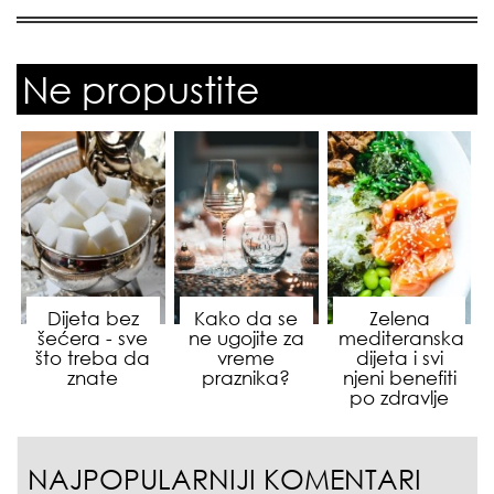
Ne propustite
Dijeta bez
Kako da se
Zelena
šećera - sve
ne ugojite za
mediteranska
što treba da
vreme
dijeta i svi
znate
praznika?
njeni benefiti
po zdravlje
NAJPOPULARNIJI KOMENTARI