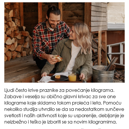
Ljudi često krive praznike za povećanje kilograma.
Zabave i veselja su obično glavni krivac za sve one
kilograme koje skidamo tokom proleća i leta. Pomoću
nekoliko studija utvrdilo se da sa nedostatkom sunčeve
svetlosti i naših aktivnosti koje su usporenije, debljanje je
neizbežno i teško je izboriti se sa novim kilogramima.