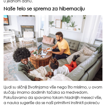
u jednom danu.
Naše telo se sprema za hibernaciju
Ljudi su sličniji životinjama više nego što mislimo, u ovom
slučaju imamo dodirnih tačaka sa medvedom.
Pokušavamo da spavamo tokom hladnijih meseci više,
a nauka sugeriše da se naši primitivni instinkti pokreću