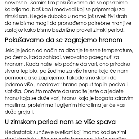
nesvesno . Samim tim pokušavamo da se opskrbimo
kalorijama, baš kao i medvedi koji se pripremaju za
zimski san. Negde duboko u nama još uvek živi strah
da ne bismo mogli da pronađemo potrebne hranljive
sastojke kako bismo bezbrižno proveli zimski period.
Pokušavamo da se zagrejemo hranom
Jelo je jedan od način za dizanje telesne temperature,
pa ćemo, kada zahladi, verovatno posegnuti za
hranom. Kada naše telo počne da vari, ono prirodno
stvara toplotu, pa žudimo za više hrane koja će nam
pomoći da se zagrejemo. Takođe smo skloni da
jedemo više „nezdrave“ hrane poput toplih peciva i
slatkiša. Ono što možete da uradite jeste da jedete
hranu koja se duže vari, hranu koja je bogata zdravim
mastima, proteinima i ugljenim hidratima jer će vas
duže grejati.
U zimskom period nam se više spava
Nedostatak sunčeve svetlosti koji imamo kad se zimi