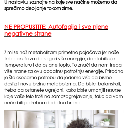
U nastavku saznajte na koje sve načine možemo da
sprečimo debljanje tokom zime.
NE PROPUSTITE:
Autofagija i sve njene
negativne strane
Zimi se naš metabolizam primetno pojačava jer naše
telo pokušava da sagori više energije, da stabilizuje
temperaturu i da ostane toplo. To znači da nam treba
više hrane za ovu dodatnu potrošnju energije. Prirodno
je što osećamo potrebu da jedemo više da bismo
dostigli novu brzinu metabolizma. Da biste balansirali,
treba da ostanete ugrejani, kako biste umanjili resurse
koje vaše telo troši na samozagrejavanje, tako da vam
neće biti potrebna dodatna hrana.