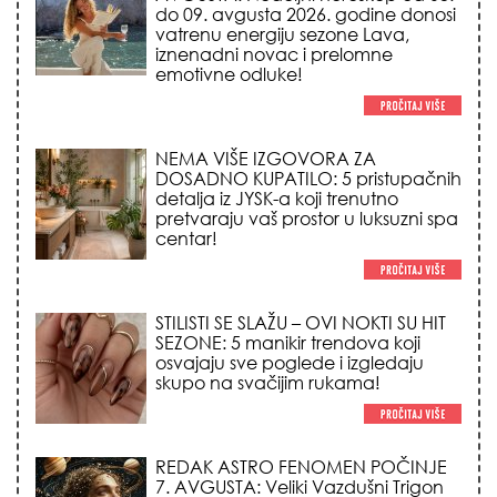
NEMA VIŠE IZGOVORA ZA
DOSADNO KUPATILO: 5 pristupačnih
detalja iz JYSK-a koji trenutno
pretvaraju vaš prostor u luksuzni spa
centar!
STILISTI SE SLAŽU – OVI NOKTI SU HIT
SEZONE: 5 manikir trendova koji
osvajaju sve poglede i izgledaju
skupo na svačijim rukama!
REDAK ASTRO FENOMEN POČINJE
7. AVGUSTA: Veliki Vazdušni Trigon
otvara kapiju sreće i menja sudbinu
za 3 znaka!
LJUDI U SRBIJI MASOVNO KUPUJU
OVO ČUDO OD 200 DINARA: Trik sa