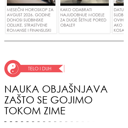
MESEČNI HOROSKOP ZA
KAKO ODABRATI
DATUMI
AVGUST 2026. GODINE
NAJUDOBNIJE MODELE
SUDBIN
DONOSI SUDBINSKE
ZA DUGE ŠETNJE PORED
OVIH 
ODLUKE, STRASTVENE
OBALE?
AKO ŽE
ROMANSE I FINANSIJSKI
KOSA R
USPEH ZA SVE ZNAKOVE!
VODE I
LJUBAV
TELO I DUH
NAUKA OBJAŠNJAVA
ZAŠTO SE GOJIMO
TOKOM ZIME