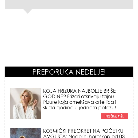
PREPORUKA NEDELJE!
KOSMIČKI PREOKRET NA POČETKU
AVGUSTA: Nedeljni horoskop od 03.
do 09. avgusta 2026. godine donosi
vatrenu energiju sezone Lava,
iznenadni novac i prelomne
emotivne odluke!