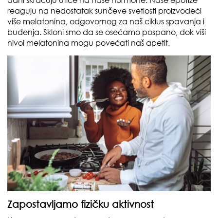
dani skraćuju utiče na naše hormone. Naše epofize
reaguju na nedostatak sunčeve svetlosti proizvodeći
više melatonina, odgovornog za naš ciklus spavanja i
buđenja. Skloni smo da se osećamo pospano, dok viši
nivoi melatonina mogu povećati naš apetit.
Zapostavljamo fizičku aktivnost