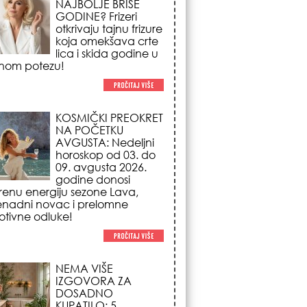
NA POČETKU
AVGUSTA: Nedeljni
horoskop od 03. do
09. avgusta 2026.
godine donosi
renu energiju sezone Lava,
enadni novac i prelomne
tivne odluke!
NEMA VIŠE
IZGOVORA ZA
DOSADNO
KUPATILO: 5
pristupačnih detalja
iz JYSK-a koji
nutno pretvaraju vaš prostor u
suzni spa centar!
STILISTI SE SLAŽU –
OVI NOKTI SU HIT
SEZONE: 5 manikir