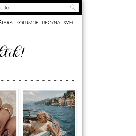
ta
h form
ŠTARA
KOLUMNE
UPOZNAJ SVET