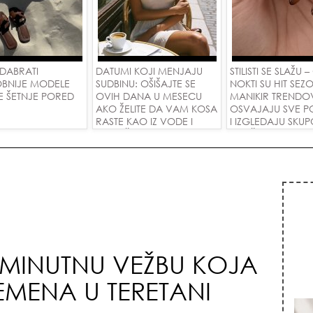
DABRATI
DATUMI KOJI MENJAJU
STILISTI SE SLAŽU –
BNIJE MODELE
SUDBINU: OŠIŠAJTE SE
NOKTI SU HIT SEZO
E ŠETNJE PORED
OVIH DANA U MESECU
MANIKIR TRENDO
AKO ŽELITE DA VAM KOSA
OSVAJAJU SVE P
RASTE KAO IZ VODE I
I IZGLEDAJU SKU
PRIVUČETE NOVU LJUBAV!
SVAČIJIM RUKAM
-MINUTNU VEŽBU KOJA
EMENA U TERETANI