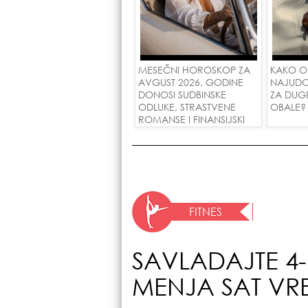
MESEČNI HOROSKOP ZA
KAKO O
AVGUST 2026. GODINE
NAJUDO
DONOSI SUDBINSKE
ZA DUG
ODLUKE, STRASTVENE
OBALE?
ROMANSE I FINANSIJSKI
USPEH ZA SVE ZNAKOVE!
FITNES
SAVLADAJTE 4
MENJA SAT VR