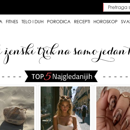
Pretraga saj
Searc
A
FITNES
TELO I DUH
PORODICA
RECEPTI
HOROSKOP
SVA