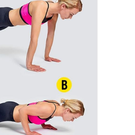
od 
o m
dru
čuv
suš