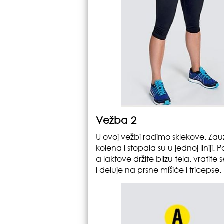
Vežba 2
U ovoj vežbi radimo sklekove. Zauz
kolena i stopala su u jednoj liniji.
a laktove držite blizu tela. vrat
i deluje na prsne mišiće i tricepse.