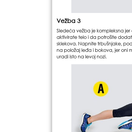
Vežba 3
Sledeća vežba je kompleksna jer 
aktivirate telo i da potrošite dodat
sklekova. Napnite trbušnjake, podi
na položaj leđa i bokova, jer oni mo
uradi isto na levoj nozi.