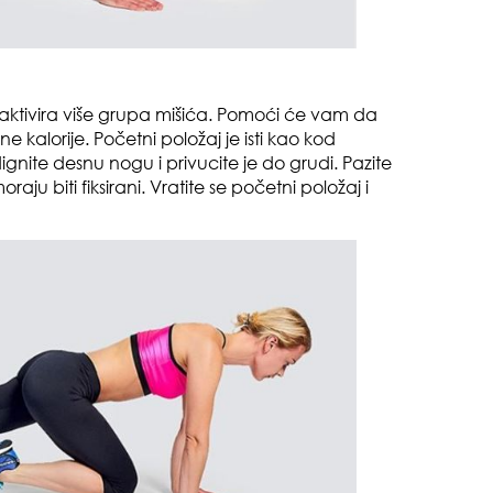
aktivira više grupa mišića. Pomoći će vam da
ne kalorije. Početni položaj je isti kao kod
gnite desnu nogu i privucite je do grudi. Pazite
raju biti fiksirani. Vratite se početni položaj i
gen
oki
sam