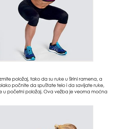
zbo
mes
mite položaj, tako da su ruke u širini ramena, a
 Polako počnite da spuštate telo i da savijate ruke,
tok
ite se u početni položaj. Ova vežba je veoma moćna