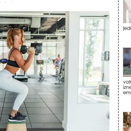
vat
izn
emo
tre
luk