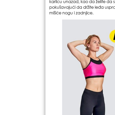
karlicu unazad, kao da želite da s
pokušavajući da držite leđa uspra
mišiće nogu i zadnjice.