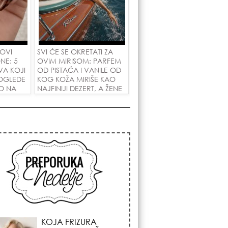
 OVI
SVI ĆE SE OKRETATI ZA
NE: 5
OVIM MIRISOM: PARFEM
VA KOJI
OD PISTAĆA I VANILE OD
OGLEDE
KOG KOŽA MIRIŠE KAO
PO NA
NAJFINIJI DEZERT, A ŽENE
A!
SU POLUDELE ZA
ZAMENOM OD 1.800
DINARA!
KOSMIČKI PREOKRET