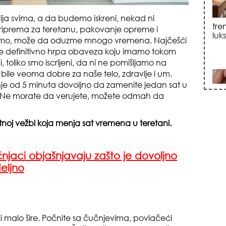
prija svima, a da budemo iskreni, nekad ni
prema za teretanu, pakovanje opreme i
sku
mo, može da oduzme mnogo vremena. Najčešći
je definitivno hrpa obaveza koju imamo tokom
oliko smo iscrljeni, da ni ne pomišljamo na
bile veoma dobre za naše telo, zdravlje i um.
e od 5 minuta dovoljno da zamenite jedan sat u
li? Ne morate da verujete, možete odmah da
tnoj vežbi koja menja sat vremena u teretani.
zna
učnjaci objašnjavaju zašto je dovoljno
eljno
ili malo šire. Počnite sa čučnjevima, povlačeći
+35