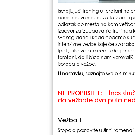
Iscrpljujući trening u teretani ne 
nemamo vremena za to. Sama pri
odlazak do mesta na kom vežba
izgovor za izbegavanje treninga 
svakog dana i kada dođemo kući, t
intenzivne vežbe koje će svakako 
Ipak, ako vam kažemo da je manj
teretani, da li biste nam verova
isprobate vežbe.
U nastavku, saznajte sve o 4-minu
NE PROPUSTITE:
Fitnes str
da vežbate dva puta ned
Vežba 1
Stopala postavite u širini ramena 