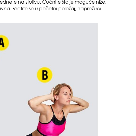
ednete na stolicu. Čučnite što je moguće niže,
vna. Vratite se u početni položaj, naprežući
pri
opa