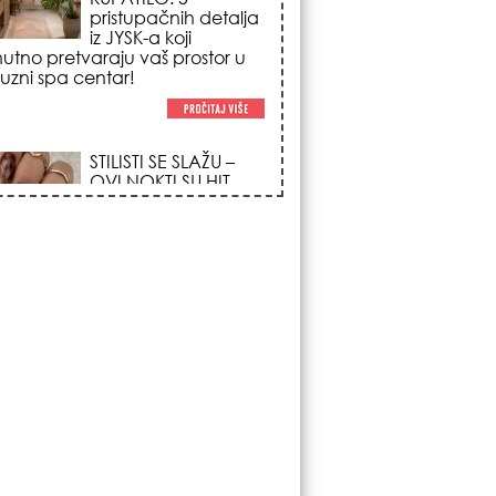
trendova koji
osvajaju sve
poglede i izgledaju
po na svačijim rukama!
REDAK ASTRO
FENOMEN POČINJE
7. AVGUSTA: Veliki
Vazdušni Trigon
otvara kapiju sreće i
menja sudbinu za 3
ka!
LJUDI U SRBIJI
MASOVNO KUPUJU
OVO ČUDO OD 200
DINARA: Trik sa
peškirom i ledom koji
rashlađuje stan na
 za 10 minuta (BEZ KLIME)!