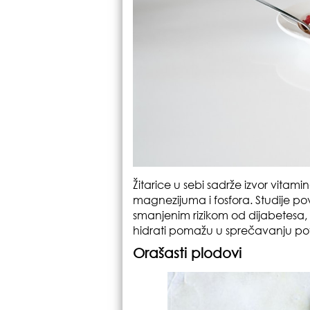
Žitarice u sebi sadrže izvor vita
magnezijuma i fosfora. Studije pov
smanjenim rizikom od dijabetesa, 
hidrati pomažu u sprečavanju pov
Orašasti plodovi