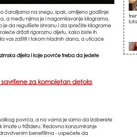
sku
mo čarolijama na snegu. Ipak, omiljeno godišnje
na, a među njima je i nagomilavanje kilograma.
o je da regulišete ishranu i da sprečite kilograme
leće držati rigoroznu dijetu, kako biste ih
 vas zaštiti i tokom hladnih dana, a uticaće
zimska dijeta i koje povrće treba da jedete
zna
 savršene za kompletan detoks
nolikog povrća, a na vama je samo da izaberete
+35
ek imate u frižideru. Redovno konzumiranje
dravstvenim benefitima - uspećete da