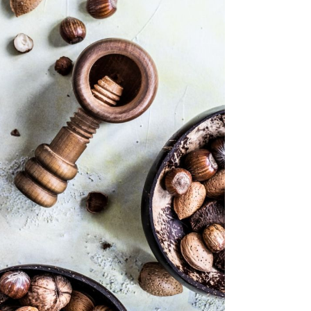
gen
oki
sam