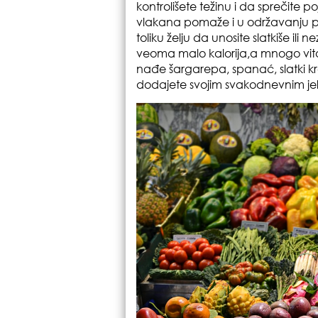
kontrolišete težinu i da sprečite po
vlakana pomaže i u održavanju pra
toliku želju da unosite slatkiše ili
veoma malo kalorija,a mnogo vit
nađe šargarepa, spanać, slatki k
dodajete svojim svakodnevnim je