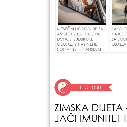
MESEČNI HOROSKOP ZA
KAKO O
AVGUST 2026. GODINE
NAJUDO
DONOSI SUDBINSKE
ZA DUG
ODLUKE, STRASTVENE
OBALE?
ROMANSE I FINANSIJSKI
USPEH ZA SVE ZNAKOVE!
TELO I DUH
ZIMSKA DIJETA
JAČI IMUNITET