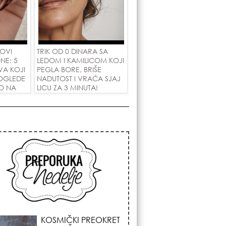
 OVI
TRIK OD 0 DINARA SA
NE: 5
LEDOM I KAMILICOM KOJI
VA KOJI
PEGLA BORE, BRIŠE
OGLEDE
NADUTOST I VRAĆA SJAJ
PO NA
LICU ZA 3 MINUTA!
A!
KOJA FRIZURA