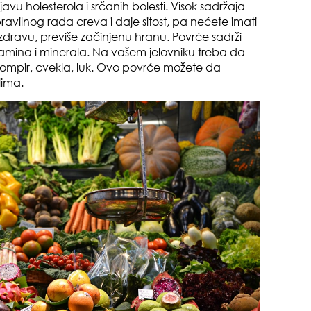
javu holesterola i srčanih bolesti. Visok sadržaja
vilnog rada creva i daje sitost, pa nećete imati
 nezdravu, previše začinjenu hranu. Povrće sadrži
amina i minerala. Na vašem jelovniku treba da
rompir, cvekla, luk. Ovo povrće možete da
lima.
pri
tok