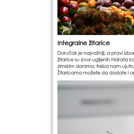
Integralne žitarice
Doručak je najvažniji, a pravi izb
žitarice su izvor ugljenih hidrata
zimskim danima, treba nam ujutru
Žitaricama možete da dodate i omi