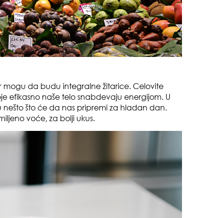
da
or mogu da budu integralne žitarice. Celovite
 koje efikasno naše telo snabdevaju energijom. U
 nešto što će da nas pripremi za hladan dan.
zbo
ljeno voće, za bolji ukus.
mes
evo