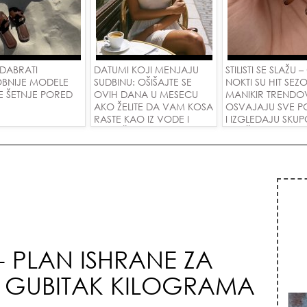
DABRATI
DATUMI KOJI MENJAJU
STILISTI SE SLAŽU –
BNIJE MODELE
SUDBINU: OŠIŠAJTE SE
NOKTI SU HIT SEZO
E ŠETNJE PORED
OVIH DANA U MESECU
MANIKIR TRENDO
AKO ŽELITE DA VAM KOSA
OSVAJAJU SVE P
RASTE KAO IZ VODE I
I IZGLEDAJU SKU
PRIVUČETE NOVU LJUBAV!
SVAČIJIM RUKAM
 - PLAN ISHRANE ZA
 I GUBITAK KILOGRAMA