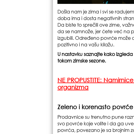
Došla nam je zima i svi se raduje
doba ima i dosta negativnih stra
Da biste to sprečili ove zime, važn
da se namnože, jer ćete već na pro
izgubili. Određeno povrće može da
pozitivno i na vašu kilažu.
U nastavku saznajte kako izgleda 
tokom zimske sezone.
NE PROPUSTITE:
Namirnice
organizma
Zeleno i korenasto povrće
Prodavnice su trenutno pune raz
svo povrće koje volite i da ga uv
povrća, povezano je sa brojnim z