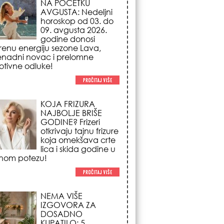
NAJBOLJE BRIŠE
GODINE? Frizeri
otkrivaju tajnu frizure
koja omekšava crte
lica i skida godine u
nom potezu!
NEMA VIŠE
IZGOVORA ZA
DOSADNO
KUPATILO: 5
pristupačnih detalja
iz JYSK-a koji
nutno pretvaraju vaš prostor u
suzni spa centar!
STILISTI SE SLAŽU –
OVI NOKTI SU HIT
SEZONE: 5 manikir
trendova koji
osvajaju sve