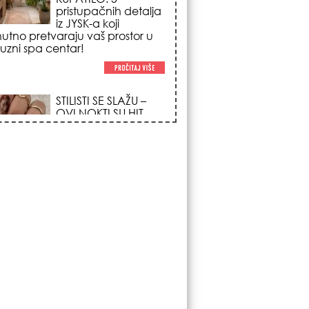
poglede i izgledaju
po na svačijim rukama!
REDAK ASTRO
FENOMEN POČINJE
7. AVGUSTA: Veliki
Vazdušni Trigon
otvara kapiju sreće i
menja sudbinu za 3
ka!
LJUDI U SRBIJI
MASOVNO KUPUJU
OVO ČUDO OD 200
DINARA: Trik sa
peškirom i ledom koji
rashlađuje stan na
 za 10 minuta (BEZ KLIME)!