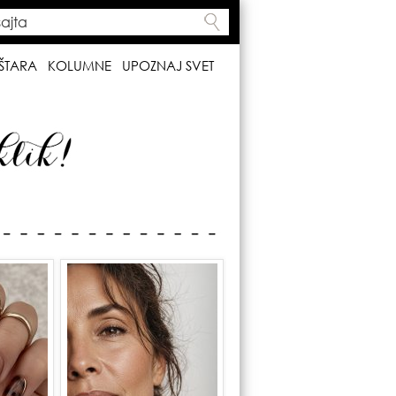
ta
h form
ŠTARA
KOLUMNE
UPOZNAJ SVET