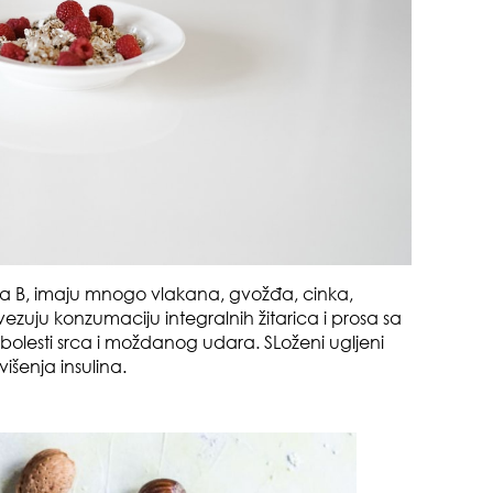
čuv
suš
mina B, imaju mnogo vlakana, gvožđa, cinka,
ezuju konzumaciju integralnih žitarica i prosa sa
bolesti srca i moždanog udara. SLoženi ugljeni
išenja insulina.
muž