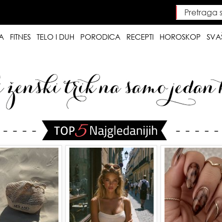
Pretraga saj
Searc
A
FITNES
TELO I DUH
PORODICA
RECEPTI
HOROSKOP
SVA