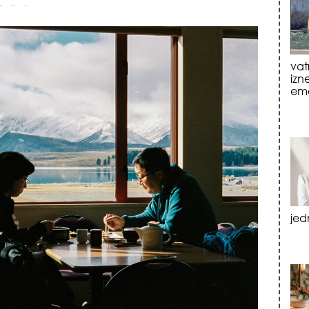
jed
tre
luk