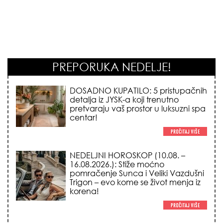
PREPORUKA NEDELJE!
NEDELJNI HOROSKOP (10.08. –
16.08.2026.): Stiže moćno
pomračenje Sunca i Veliki Vazdušni
Trigon – evo kome se život menja iz
korena!
STILISTI SE SLAŽU – OVI NOKTI SU HIT
SEZONE: 5 manikir trendova koji
osvajaju sve poglede i izgledaju
skupo na svačijim rukama!