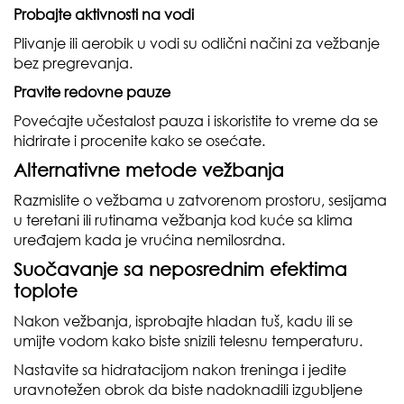
Probajte aktivnosti na vodi
Plivanje ili aerobik u vodi su odlični načini za vežbanje
bez pregrevanja.
Pravite redovne pauze
Povećajte učestalost pauza i iskoristite to vreme da se
hidrirate i procenite kako se osećate.
Alternativne metode vežbanja
Razmislite o vežbama u zatvorenom prostoru, sesijama
u teretani ili rutinama vežbanja kod kuće sa klima
uređajem kada je vrućina nemilosrdna.
Suočavanje sa neposrednim efektima
toplote
Nakon vežbanja, isprobajte hladan tuš, kadu ili se
umijte vodom kako biste snizili telesnu temperaturu.
Nastavite sa hidratacijom nakon treninga i jedite
uravnotežen obrok da biste nadoknadili izgubljene