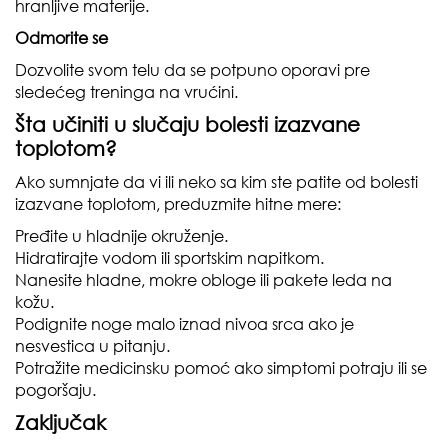
hranljive materije.
Odmorite se
Dozvolite svom telu da se potpuno oporavi pre
sledećeg treninga na vrućini.
Šta učiniti u slučaju bolesti izazvane
toplotom?
Ako sumnjate da vi ili neko sa kim ste patite od bolesti
izazvane toplotom, preduzmite hitne mere:
Pređite u hladnije okruženje.
Hidratirajte vodom ili sportskim napitkom.
Nanesite hladne, mokre obloge ili pakete leda na
kožu.
Podignite noge malo iznad nivoa srca ako je
nesvestica u pitanju.
Potražite medicinsku pomoć ako simptomi potraju ili se
pogoršaju.
Zaključak