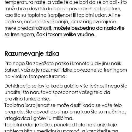
temperatura raste, a vaše telo se bori da se ohladi - što
može brzo dovesti do bolesti povezanih sa toplotom,
kao što su toplotna iscrpljenost ili toplotni udar. Ali ne
bojte se, entuzijasti vežbanja, jer uz odgovarajuće
mere predostrožnosti,
možete bezbedno da nastavite
sa treningom, čak i tokom velike vrućine.
Razumevanje rizika
Pre nego što zavežete patike i krenete u divljinu nalik
Sahari, važno je razumeti rizike povezane sa treningom
na visokim temperaturama:
Dehidracija se javlja kada gubite više tečnosti nego što
unosite, što narušava sposobnost vašeg tela da
pravilno funkcioniše.
Toplotna iscrpljenost se može desiti kada se vaše telo
pregreje, što dovodi do simptoma kao što su mučnina,
vrtoglavica i grčevi u mišićima.
Toplotni udar je teško, ponekad fatalno stanje koje
zahteva hitnu medicinsku pomoć, a karakteriše ga