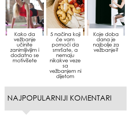
Kako da
5 načina koji
Koje doba
vežbanje
će vam
dana je
učinite
pomoći da
najbolje za
zanimljivijim i
smršate, a
vežbanje?
dodatno se
nemaju
motivišete
nikakve veze
sa
vežbanjem ni
dijetom
NAJPOPULARNIJI KOMENTARI