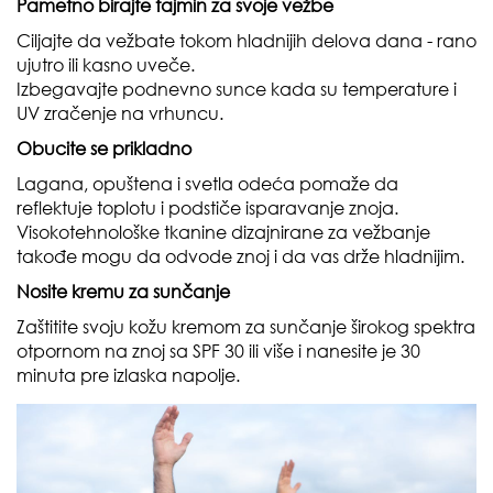
Pametno birajte tajmin za svoje vežbe
Ciljajte da vežbate tokom hladnijih delova dana - rano
ujutro ili kasno uveče.
Izbegavajte podnevno sunce kada su temperature i
UV zračenje na vrhuncu.
Obucite se prikladno
Lagana, opuštena i svetla odeća pomaže da
reflektuje toplotu i podstiče isparavanje znoja.
Visokotehnološke tkanine dizajnirane za vežbanje
takođe mogu da odvode znoj i da vas drže hladnijim.
Nosite kremu za sunčanje
Zaštitite svoju kožu kremom za sunčanje širokog spektra
otpornom na znoj sa SPF 30 ili više i nanesite je 30
minuta pre izlaska napolje.