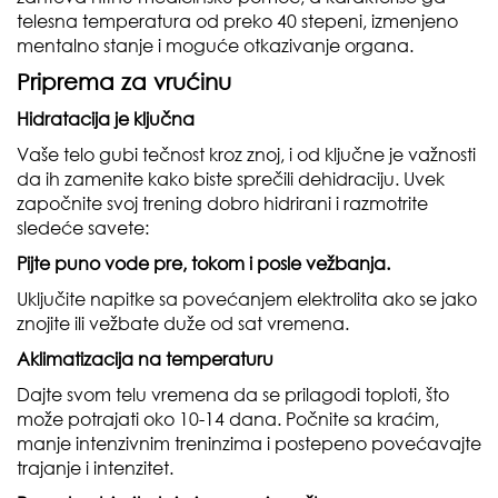
telesna temperatura od preko 40 stepeni, izmenjeno
mentalno stanje i moguće otkazivanje organa.
Priprema za vrućinu
Hidratacija je ključna
Vaše telo gubi tečnost kroz znoj, i od ključne je važnosti
da ih zamenite kako biste sprečili dehidraciju. Uvek
započnite svoj trening dobro hidrirani i razmotrite
sledeće savete:
Pijte puno vode pre, tokom i posle vežbanja.
Uključite napitke sa povećanjem elektrolita ako se jako
znojite ili vežbate duže od sat vremena.
Aklimatizacija na temperaturu
Dajte svom telu vremena da se prilagodi toploti, što
može potrajati oko 10-14 dana. Počnite sa kraćim,
manje intenzivnim treninzima i postepeno povećavajte
trajanje i intenzitet.