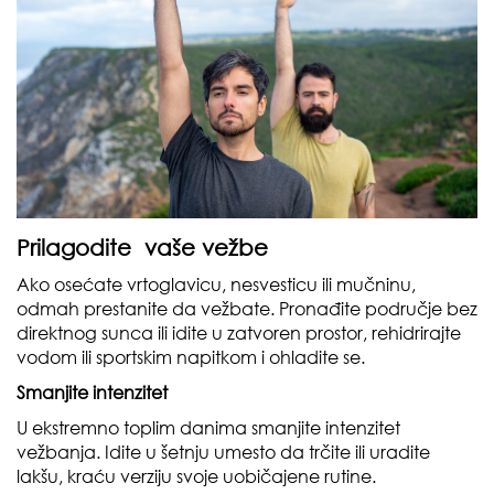
Prilagodite vaše vežbe
Ako osećate vrtoglavicu, nesvesticu ili mučninu,
odmah prestanite da vežbate. Pronađite područje bez
direktnog sunca ili idite u zatvoren prostor, rehidrirajte
vodom ili sportskim napitkom i ohladite se.
Smanjite intenzitet
U ekstremno toplim danima smanjite intenzitet
vežbanja. Idite u šetnju umesto da trčite ili uradite
lakšu, kraću verziju svoje uobičajene rutine.