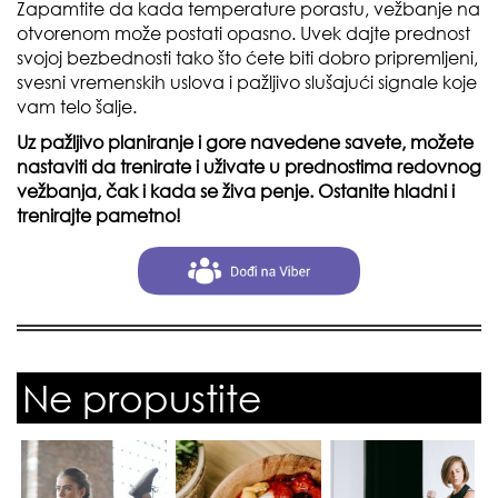
Zapamtite da kada temperature porastu, vežbanje na
otvorenom može postati opasno. Uvek dajte prednost
svojoj bezbednosti tako što ćete biti dobro pripremljeni,
svesni vremenskih uslova i pažljivo slušajući signale koje
vam telo šalje.
Uz pažljivo planiranje i gore navedene savete, možete
nastaviti da trenirate i uživate u prednostima redovnog
vežbanja, čak i kada se živa penje. Ostanite hladni i
trenirajte pametno!
Ne propustite