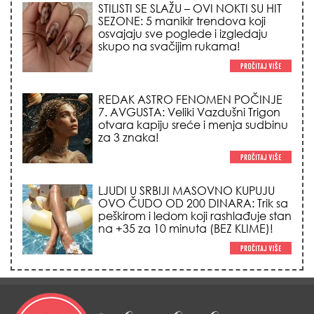
REDAK ASTRO FENOMEN POČINJE
7. AVGUSTA: Veliki Vazdušni Trigon
otvara kapiju sreće i menja sudbinu
za 3 znaka!
LJUDI U SRBIJI MASOVNO KUPUJU
OVO ČUDO OD 200 DINARA: Trik sa
peškirom i ledom koji rashlađuje stan
na +35 za 10 minuta (BEZ KLIME)!
TRIK SA CRVENIM NOVČANIKOM I
LOVOROVIM LISTOM: Stari ritual
privlačenja novca koji treba uraditi
baš tokom sezone Lava!
HEMIJA VAM UOPŠTE NE TREBA:
Ovako su naše bake čistile kuću za