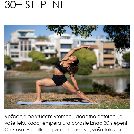
30+ STEPENI
Vežbanje po vrućem vremenu dodatno opterećuje
vaše telo. Kada temperatura poraste iznad 30 stepeni
Celzijusa, vaš otkucaj srca se ubrzava, vaša telesna