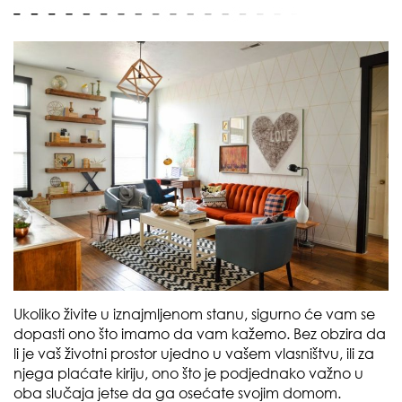
Ukoliko živite u iznajmljenom stanu, sigurno će vam se
dopasti ono što imamo da vam kažemo. Bez obzira da
li je vaš životni prostor ujedno u vašem vlasništvu, ili za
njega plaćate kiriju, ono što je podjednako važno u
oba slučaja jetse da ga osećate svojim domom.