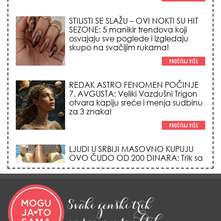
SEZONE: 5 manikir trendova koji
osvajaju sve poglede i izgledaju
skupo na svačijim rukama!
REDAK ASTRO FENOMEN POČINJE
7. AVGUSTA: Veliki Vazdušni Trigon
otvara kapiju sreće i menja sudbinu
za 3 znaka!
LJUDI U SRBIJI MASOVNO KUPUJU
OVO ČUDO OD 200 DINARA: Trik sa
peškirom i ledom koji rashlađuje stan
na +35 za 10 minuta (BEZ KLIME)!
DATUMI KOJI MENJAJU SUDBINU:
Ošišajte se OVIH dana u mesecu
ako želite da vam kosa raste kao iz
vode i privučete novu ljubav!