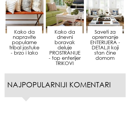
Kako da
Kako da
Saveti za
napravite
dnevni
opremanje
popularne
boravak
ENTERIJERA -
tribal jastuke
deluje
DETALJI koji
- brzo i lako
PROSTRANIJE
stan čine
- top enterijer
domom
TRIKOVI
NAJPOPULARNIJI KOMENTARI