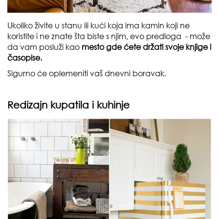
Ukoliko živite u stanu ili kući koja ima kamin koji ne
koristite i ne znate šta biste s njim, evo predloga - može
da vam posluži kao
mesto gde ćete držati svoje knjige i
časopise.
Sigurno će oplemeniti vaš dnevni boravak.
Redizajn kupatila i kuhinje