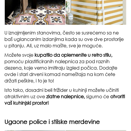
U iznajmljenim stanovima, često se susrećemo sa ne
baš uglancanim izdanjima kada su ove dve prostorije
u pitanju. Ali, uz malo mašte, sve je moguće.
Možete svoje
kupatilo da oplemenite u retro stilu,
pomoću plastificiranih nalepnica za pod raznih
dezena, koje verno imitiraju izgled počica. Dodajte
ovde i stari drveni komad nameštaja na kom ćete
držati peškire, i to je to!
Isto tako, dosadni beli frižider u kuhinji možete učiniti
atraktivnim uz ove
zlatne nalepnice,
sigurno će
otvoriti
vaš kuhinjski prostor!
Ugaone police i stilske merdevine