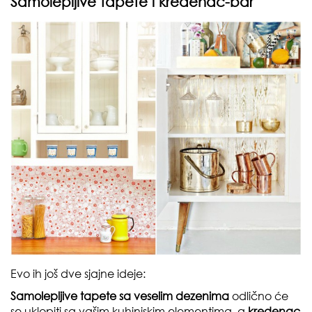
Samolepljive tapete i kredenac-bar
Evo ih još dve sjajne ideje:
Samolepljive tapete sa veselim dezenima
odlično će
se uklopiti sa vašim kuhinjskim elementima, a
kredenac