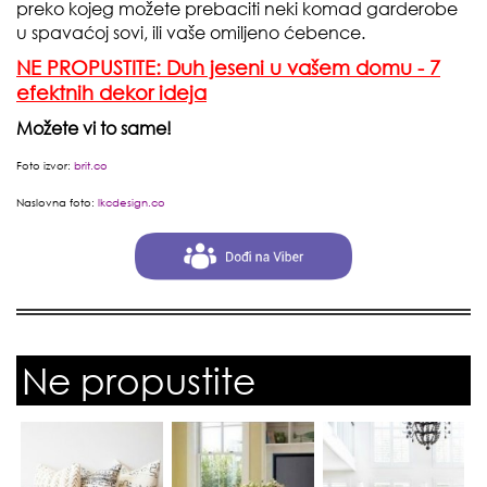
preko kojeg možete prebaciti neki komad garderobe
u spavaćoj sovi, ili vaše omiljeno ćebence.
NE PROPUSTITE: Duh jeseni u vašem domu - 7
efektnih dekor ideja
Možete vi to same!
Foto izvor:
brit.co
Naslovna foto:
lkcdesign.co
Ne propustite