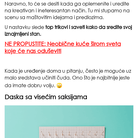
Naravno, to će se desiti kada ga oplemenite i uredite
na kreativan i ineteresantan način. Tu mi stupamo na
scenu sa maštovitim idejama i predlozima.
U nastavku slede
top trikovi i saveti kako da sredite svoj
iznajmljeni stan.
NE PROPUSTITE: Neobične kuće širom sveta
koje će nas oduševiti
Kada je uređenje doma u pitanju, često je moguće uz
malo sredstava učiniti čuda. Ono što je najbitnije jeste
da imate dobru volju.
Daska sa visećim saksijama