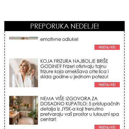
PREPORUKA NEDELJE!
KOJA FRIZURA NAJBOLJE BRIŠE
GODINE? Frizeri otkrivaju tajnu
frizure koja omekšava crte lica i
skida godine u jednom potezu!
NEMA VIŠE IZGOVORA ZA
DOSADNO KUPATILO: 5 pristupačnih
detalja iz JYSK-a koji trenutno
pretvaraju vaš prostor u luksuzni spa
centar!
STILISTI SE SLAŽU – OVI NOKTI SU HIT