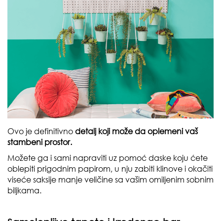
Ovo je definitivno
detalj koji može da oplemeni vaš
stambeni prostor.
Možete ga i sami napraviti uz pomoć daske koju ćete
oblepiti prigodnim papirom, u nju zabiti klinove i okačiti
viseće saksije manje veličine sa vašim omiljenim sobnim
biljkama.