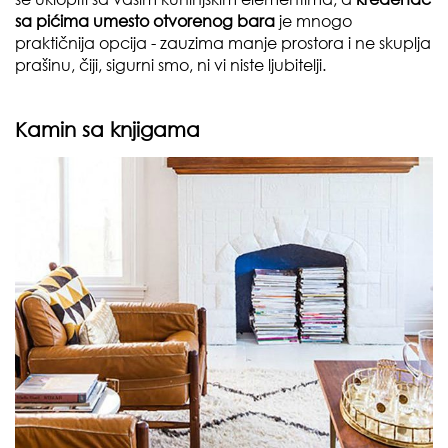
sa pićima umesto otvorenog bara
je mnogo
praktičnija opcija - zauzima manje prostora i ne skuplja
prašinu, čiji, sigurni smo, ni vi niste ljubitelji.
Kamin sa knjigama