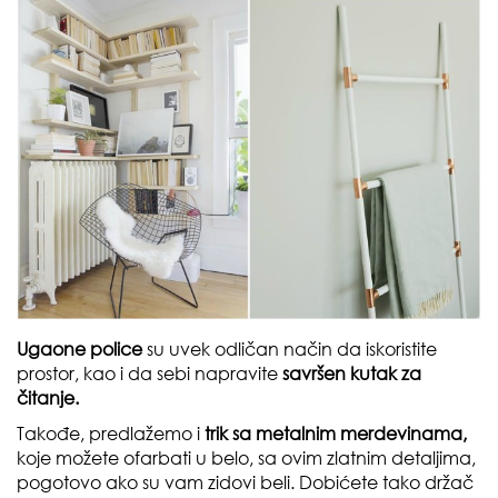
Ugaone police
su uvek odličan način da iskoristite
prostor, kao i da sebi napravite
savršen kutak za
čitanje.
Takođe, predlažemo i
trik sa metalnim merdevinama,
koje možete ofarbati u belo, sa ovim zlatnim detaljima,
pogotovo ako su vam zidovi beli. Dobićete tako držač