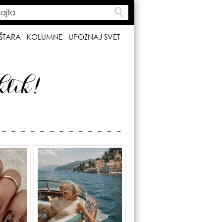
ta
h form
ŠTARA
KOLUMNE
UPOZNAJ SVET