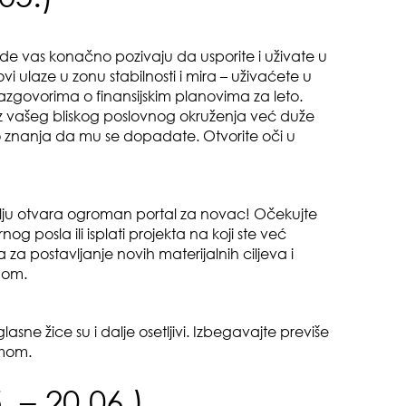
od 
e vas konačno pozivaju da usporite i uživate u
i ulaze u zonu stabilnosti i mira – uživaćete u
govorima o finansijskim planovima za leto.
iz vašeg bliskog poslovnog okruženja već duže
znanja da mu se dopadate. Otvorite oči u
o m
dru
u otvara ogroman portal za novac! Očekujte
og posla ili isplati projekta na koji ste već
 za postavljanje novih materijalnih ciljeva i
 dom.
 glasne žice su i dalje osetljivi. Izbegavajte previše
imom.
čuv
 – 20.06.)
suš