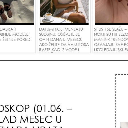
DABRATI
DATUMI KOJI MENJAJU
STILISTI SE SLAŽU –
BNIJE MODELE
SUDBINU: OŠIŠAJTE SE
NOKTI SU HIT SEZO
E ŠETNJE PORED
OVIH DANA U MESECU
MANIKIR TRENDO
AKO ŽELITE DA VAM KOSA
OSVAJAJU SVE P
RASTE KAO IZ VODE I
I IZGLEDAJU SKU
PRIVUČETE NOVU LJUBAV!
SVAČIJIM RUKAM
SKOP (01.06. –
MLAD MESEC U