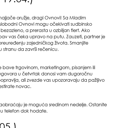
 najjače oružje, dragi Ovnovi! Sa Mladim
lobodni Ovnovi mogu očekivati sudbinsko
zbo
ezazleno, a prerasta u ozbiljan flert. Ako
mes
ubav vas čeka upravo na putu. Zauzeti, partner je
preuređenju zajedničkog života. Smanjite
gu stranu da završi rečenicu.
e bave trgovinom, marketingom, pisanjem ili
 ugovora u četvrtak donosi vam dugoročnu
e popravlja, ali zvezde vas upozoravaju da pažljivo
tok
estirate novac.
 u saobraćaju je moguća sredinom nedelje. Ostanite
 u telefon dok hodate.
05.)