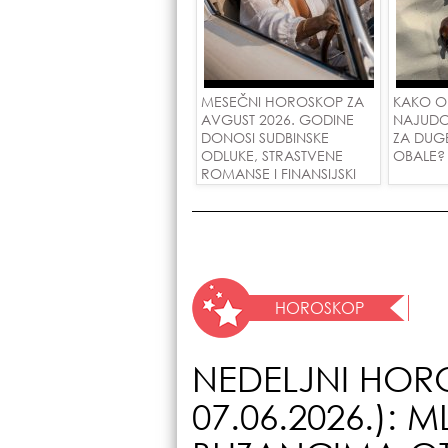
MESEČNI HOROSKOP ZA
KAKO O
AVGUST 2026. GODINE
NAJUDO
DONOSI SUDBINSKE
ZA DUG
ODLUKE, STRASTVENE
OBALE?
ROMANSE I FINANSIJSKI
USPEH ZA SVE ZNAKOVE!
HOROSKOP
NEDELJNI HORO
07.06.2026.): 