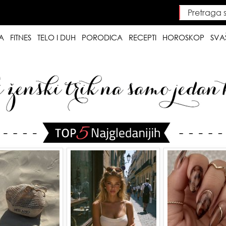
Pretraga saj
Searc
A
FITNES
TELO I DUH
PORODICA
RECEPTI
HOROSKOP
SVA