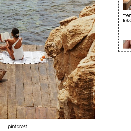
sku
zna
pinterest
+35