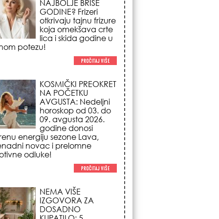
NA POČETKU
AVGUSTA: Nedeljni
horoskop od 03. do
09. avgusta 2026.
godine donosi
renu energiju sezone Lava,
enadni novac i prelomne
tivne odluke!
NEMA VIŠE
IZGOVORA ZA
DOSADNO
KUPATILO: 5
pristupačnih detalja
iz JYSK-a koji
nutno pretvaraju vaš prostor u
suzni spa centar!
STILISTI SE SLAŽU –
OVI NOKTI SU HIT
SEZONE: 5 manikir