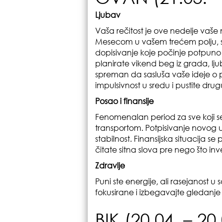
Ljubav
Vaša rečitost je ove nedelje vaše
Mesecom u vašem trećem polju, s
dopisivanje koje počinje potpuno b
planirate vikend beg iz grada, lj
spreman da sasluša vaše ideje o 
impulsivnost u sredu i pustite dru
Posao i finansije
Fenomenalan period za sve koji s
transportom. Potpisivanje novog
stabilnost. Finansijska situacija s
čitate sitna slova pre nego što inv
Zdravlje
Puni ste energije, ali rasejanost
fokusirane i izbegavajte gledanje
BIK (20.04. – 20.