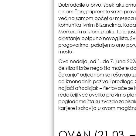
Dobrodošle u prvu, spektakularnu n
dinamičan, pripremite se za pravi 
već na samom početku meseca sti
komunikativnim Blizancima. Kada
Merkurom u istom znaku, to je ja
okretanje potpuno novog lista. Sv
progovorimo, pošaljemo onu por
mestu.
Ova nedelja, od 1. do 7. juna 202
će stizati brže nego što možete da
čekanju" odjednom se rešavaju za
od iznenadnih poziva i predloga z
najjači afrodizijak – flertovaće s
redakciji već uveliko pravimo pl
pogledamo šta su zvezde zapisale 
karijere i zdravlja u ovom magičn
OVAN (21.03. – 