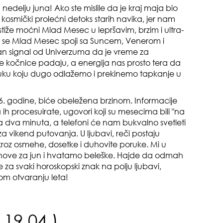
edelju juna! Ako ste mislile da je kraj maja bio
kosmički prolećni detoks starih navika, jer nam
že moćni Mlad Mesec u lepršavim, brzim i ultra-
 se Mlad Mesec spoji sa Suncem, Venerom i
san signal od Univerzuma da je vreme za
e kočnice padaju, a energija nas prosto tera da
uku koju dugo odlažemo i prekinemo tapkanje u
pri
6. godine, biće obeležena brzinom. Informacije
 ih procesuirate, ugovori koji su mesecima bili "na
 dva minuta, a telefoni će nam bukvalno svetleti
a vikend putovanja. U ljubavi, reči postaju
e kroz osmehe, dosetke i duhovite poruke. Mi u
anove za jun i hvatamo beleške. Hajde da odmah
za svaki horoskopski znak na polju ljubavi,
om otvaranju leta!
opa
19.04.)