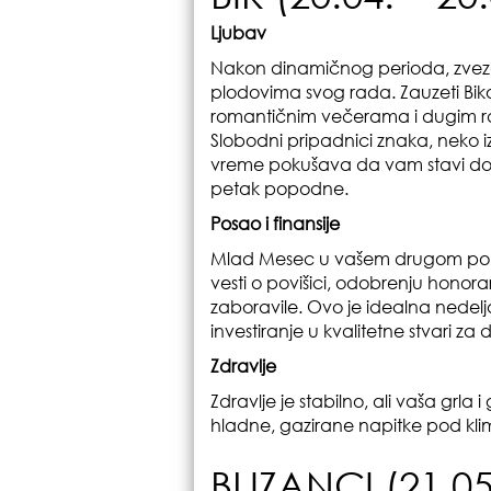
Ljubav
Nakon dinamičnog perioda, zvezd
plodovima svog rada. Zauzeti Bikov
romantičnim večerama i dugim raz
Slobodni pripadnici znaka, neko 
vreme pokušava da vam stavi do 
petak popodne.
Posao i finansije
Mlad Mesec u vašem drugom polj
vesti o povišici, odobrenju honorarn
zaboravile. Ovo je idealna nedelja
investiranje u kvalitetne stvari za
Zdravlje
Zdravlje je stabilno, ali vaša grla i
hladne, gazirane napitke pod kl
BLIZANCI (21.05.