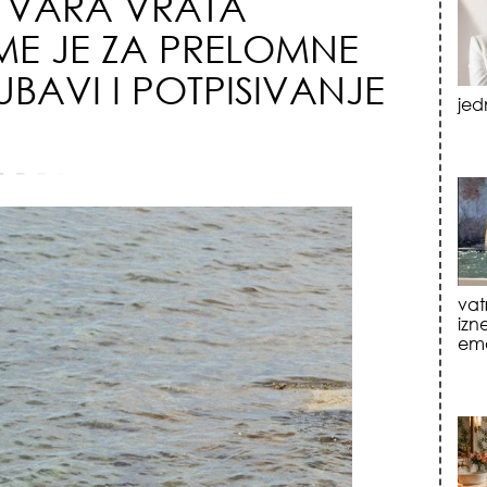
TVARA VRATA
ME JE ZA PRELOMNE
UBAVI I POTPISIVANJE
vat
izn
emo
tre
luk