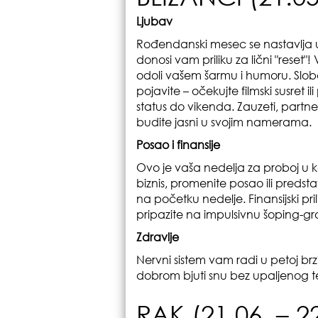
Ljubav
Rođendanski mesec se nastavlja u
donosi vam priliku za lični "reset"
odoli vašem šarmu i humoru. Slob
pojavite – očekujte filmski susret
status do vikenda. Zauzeti, partn
budite jasni u svojim namerama.
Posao i finansije
Ovo je vaša nedelja za proboj u ka
biznis, promenite posao ili predst
na početku nedelje. Finansijski pri
pripazite na impulsivnu šoping-g
Zdravlje
Nervni sistem vam radi u petoj brzi
dobrom bjuti snu bez upaljenog te
RAK (21.06. – 22