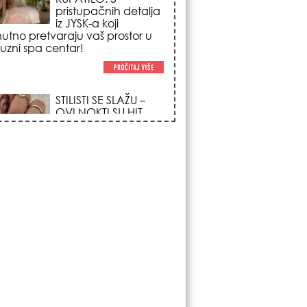
trendova koji
osvajaju sve
poglede i izgledaju
po na svačijim rukama!
REDAK ASTRO
FENOMEN POČINJE
7. AVGUSTA: Veliki
Vazdušni Trigon
otvara kapiju sreće i
menja sudbinu za 3
ka!
LJUDI U SRBIJI
MASOVNO KUPUJU
OVO ČUDO OD 200
DINARA: Trik sa
peškirom i ledom koji
rashlađuje stan na
 za 10 minuta (BEZ KLIME)!