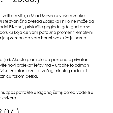
 velikom stilu, a Mlad Mesec u vašem znaku
! Vi ste zvanično zvezda Zodijaka i niko ne može da
odni Blizanci, privlačite poglede gde god da se
 ili poruku koja će vam potpuno promeniti emotivni
er je spreman da vam ispuni svaku želju, samo
gen
oki
rijeri. Ako ste planirale da pokrenete privatan
avite novi projekat šefovima – uradite to odmah
livi su izuzetan rezultat vašeg minulog rada, ali
roznicu tokom petka.
ni. Spas potražite u laganoj šetnji pored vode ili u
sam
levizora.
.07.)