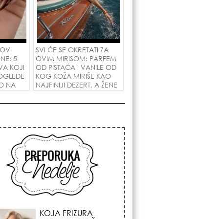
 OVI
SVI ĆE SE OKRETATI ZA
NE: 5
OVIM MIRISOM: PARFEM
VA KOJI
OD PISTAĆA I VANILE OD
OGLEDE
KOG KOŽA MIRIŠE KAO
PO NA
NAJFINIJI DEZERT, A ŽENE
A!
SU POLUDELE ZA
ZAMENOM OD 1.800
DINARA!
KOSMIČKI PREOKRET