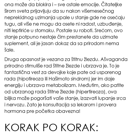
ona može da blokira i – sve ostale emocije. Čitateljke
širom sveta prijavljuju da su nakon višemesečnog
neprekidnog uzimanja upale u stanje gde ne osećaju
tugu, ali više ne mogu da osete ni radost, uzbuđenje,
niti leptiriće u stomaku. Postale su roboti. Srećom, ovo
stanje potpuno nestaje čim prestanete da uzimate
suplement, ali je jasan dokaz da sa prirodom nema
šale.
Druga opasnost je vezana za štitnu žlezdu. Ašvaganda
prirodno stimuliše rad štitne žlezde i ubrzava je. To je
fantastična vest za devojke koje pate od usporenog
rada (hipotireoza ili Hašimoto sindrom) jer im daje
energiju i ubrzava metabolizam. Međutim, ako patite
od ubrzanog rada štitne žlezde (hipertireoza), ova
biljka može pogoršati vaše stanje, izazvati lupanje srca
i nervozu. Zato je konsultacija sa lekarom i provera
hormona pre početka obavezna!
KORAK PO KORAK: