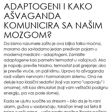
ADAPTOGENI I KAKO
AŠVAGANDA
KOMUNICIRA SA NAŠIM
MOZGOM?
Da bismo razumele zašto je ova biljka toliko moćna,
moramo da savladamo jedan predivan pojam u
modernoj medicini – adaptogeni. Zamislite
adaptogene kao pametni termostat u vašoj kući. Ako
je napolju previše hladno, termostat pali grejanje; ako
je previše vruće, on pali klimu. Upravo to ašvaganda
radi vašem nervnom i hormonskom sistemu. Ona ne
deluje kao klasični sedativi (koji vas samo "uspavaju" i
omame), niti kao stimulatori (koji vam veštački podignu
energiju, pa vas posle slome).
Kada se ujutru suočite sa stresom – bilo da je to rani
alarm, gužva u saobraćaju, toksičan imejl od šefa ili