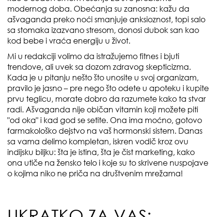
modernog doba. Obećanja su zanosna: kažu da
ašvaganda preko noći smanjuje anksioznost, topi salo
sa stomaka izazvano stresom, donosi dubok san kao
kod bebe i vraća energiju u život.
Mi u redakciji volimo da istražujemo fitnes i bjuti
trendove, ali uvek sa dozom zdravog skepticizma.
Kada je u pitanju nešto što unosite u svoj organizam,
pravilo je jasno – pre nego što odete u apoteku i kupite
prvu teglicu, morate dobro da razumete kako ta stvar
radi. Ašvaganda nije običan vitamin koji možete piti
"od oka" i kad god se setite. Ona ima moćno, gotovo
farmakološko dejstvo na vaš hormonski sistem. Danas
sa vama delimo kompletan, iskren vodič kroz ovu
indijsku biljku: šta je istina, šta je čist marketing, kako
ona utiče na žensko telo i koje su to skrivene nuspojave
o kojima niko ne priča na društvenim mrežama!
UKRATKO ZA VAS: