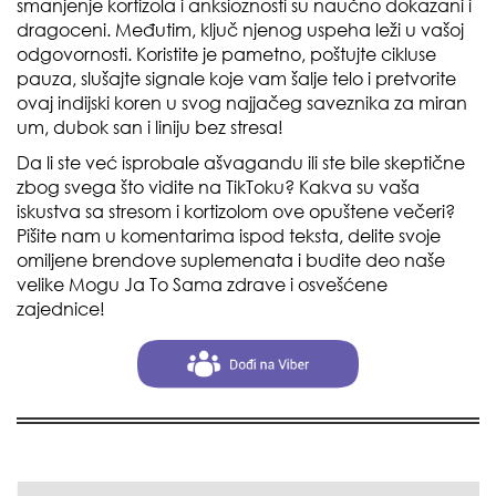
smanjenje kortizola i anksioznosti su naučno dokazani i
dragoceni. Međutim, ključ njenog uspeha leži u vašoj
odgovornosti. Koristite je pametno, poštujte cikluse
pauza, slušajte signale koje vam šalje telo i pretvorite
ovaj indijski koren u svog najjačeg saveznika za miran
um, dubok san i liniju bez stresa!
Da li ste već isprobale ašvagandu ili ste bile skeptične
zbog svega što vidite na TikToku? Kakva su vaša
iskustva sa stresom i kortizolom ove opuštene večeri?
Pišite nam u komentarima ispod teksta, delite svoje
omiljene brendove suplemenata i budite deo naše
velike Mogu Ja To Sama zdrave i osvešćene
zajednice!