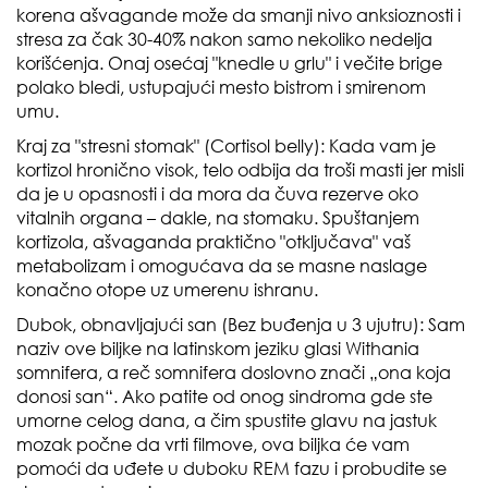
korena ašvagande može da smanji nivo anksioznosti i
stresa za čak 30-40% nakon samo nekoliko nedelja
korišćenja. Onaj osećaj "knedle u grlu" i večite brige
polako bledi, ustupajući mesto bistrom i smirenom
umu.
Kraj za "stresni stomak" (Cortisol belly): Kada vam je
kortizol hronično visok, telo odbija da troši masti jer misli
da je u opasnosti i da mora da čuva rezerve oko
vitalnih organa – dakle, na stomaku. Spuštanjem
kortizola, ašvaganda praktično "otključava" vaš
metabolizam i omogućava da se masne naslage
konačno otope uz umerenu ishranu.
Dubok, obnavljajući san (Bez buđenja u 3 ujutru): Sam
naziv ove biljke na latinskom jeziku glasi Withania
somnifera, a reč somnifera doslovno znači „ona koja
donosi san“. Ako patite od onog sindroma gde ste
umorne celog dana, a čim spustite glavu na jastuk
mozak počne da vrti filmove, ova biljka će vam
pomoći da uđete u duboku REM fazu i probudite se