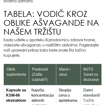
stvarno odmorni.
TABELA: VODIČ KROZ
OBLIKE AŠVAGANDE NA
NAŠEM TRŽIŠTU
Kada uđete u apoteku ili prodavnicu zdrave hrane,
videćete ašvagandu u različitim oblicima. Pogledajte
naš uporedni prikaz kako biste znale šta tačno
kupujete:
Oblik
Prednosti
Mane i
MJTS
suplementa
(Zašto
ukus
Savet za
izabrati?)
doziranje
Kapsule sa
Najviša
Skuplja
Zlatni
KSM-66
koncentracija
cena u
standard!
ekstraktom
aktivnih
apotekama.
Tražite