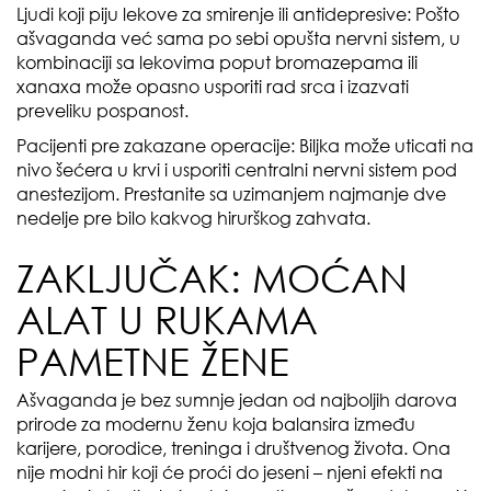
Ljudi koji piju lekove za smirenje ili antidepresive: Pošto
ašvaganda već sama po sebi opušta nervni sistem, u
kombinaciji sa lekovima poput bromazepama ili
xanaxa može opasno usporiti rad srca i izazvati
preveliku pospanost.
Pacijenti pre zakazane operacije: Biljka može uticati na
nivo šećera u krvi i usporiti centralni nervni sistem pod
anestezijom. Prestanite sa uzimanjem najmanje dve
nedelje pre bilo kakvog hirurškog zahvata.
ZAKLJUČAK: MOĆAN
ALAT U RUKAMA
PAMETNE ŽENE
Ašvaganda je bez sumnje jedan od najboljih darova
prirode za modernu ženu koja balansira između
karijere, porodice, treninga i društvenog života. Ona
nije modni hir koji će proći do jeseni – njeni efekti na