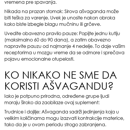
vremena pre spavanja.
Nikada na prazan stomak: Sirova ašvaganda može
biti teška za varenje. Uvek je unosite nakon obroka
kako biste izbegle blagu mučninu ili grčeve.
Uvedite obavezno pravilo pauze: Popijte jednu kutiju
(maksimalno 60 do 90 dana), a zatim obavezno
napravite pauzu od najmanje 4 nedelje. To daje vašim
receptorima u mozgu vreme da se odmore i sprečava
pojavu emocionalne otupelosti.
KO NIKAKO NE SME DA
KORISTI AŠVAGANDU?
Iako je potpuno prirodna, određene grupe ljudi
moraju široko da zaobilaze ovaj suplement:
Trudnice i dojilje: Ašvaganda sadrži jedinjenja koja u
velikim količinama mogu izazvati kontrakcije materice,
tako da je u ovom periodu strogo zabranjena.