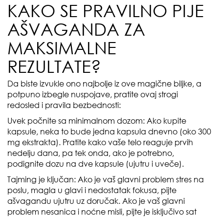
KAKO SE PRAVILNO PIJE
AŠVAGANDA ZA
MAKSIMALNE
REZULTATE?
Da biste izvukle ono najbolje iz ove magične biljke, a
potpuno izbegle nuspojave, pratite ovaj strogi
redosled i pravila bezbednosti:
Uvek počnite sa minimalnom dozom: Ako kupite
kapsule, neka to bude jedna kapsula dnevno (oko 300
mg ekstrakta). Pratite kako vaše telo reaguje prvih
nedelju dana, pa tek onda, ako je potrebno,
podignite dozu na dve kapsule (ujutru i uveče).
Tajming je ključan: Ako je vaš glavni problem stres na
poslu, magla u glavi i nedostatak fokusa, pijte
ašvagandu ujutru uz doručak. Ako je vaš glavni
problem nesanica i noćne misli, pijte je isključivo sat