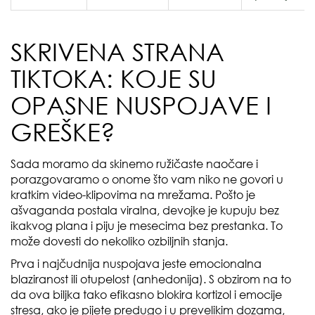
SKRIVENA STRANA
TIKTOKA: KOJE SU
OPASNE NUSPOJAVE I
GREŠKE?
Sada moramo da skinemo ružičaste naočare i
porazgovaramo o onome što vam niko ne govori u
kratkim video-klipovima na mrežama. Pošto je
ašvaganda postala viralna, devojke je kupuju bez
ikakvog plana i piju je mesecima bez prestanka. To
može dovesti do nekoliko ozbiljnih stanja.
Prva i najčudnija nuspojava jeste emocionalna
blaziranost ili otupelost (anhedonija). S obzirom na to
da ova biljka tako efikasno blokira kortizol i emocije
stresa, ako je pijete predugo i u prevelikim dozama,