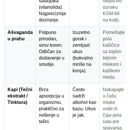
sastojaka
isključivo
(vitanolida).
oznaku
Najpreciznije
KSM-66
doziranje.
na kutiji.
Ašvaganda
Potpuno
Izuzetno
Pomešajte
u prahu
prirodan,
gorak i
pola
sirov koren.
zemljast
kašičice
Odličan za
ukus
sa toplim
dodavanje u
(bukvalno
biljnim
smutije.
miriše na
mlekom i
konja).
kašikom
meda.
Kapi (Tečni
Brza
Često
Nakapajte
ekstrakt /
apsorpcija u
sadrži
u čašu
Tinktura)
organizmu,
alkohol kao
mlake
praktično za
bazu. Ukus
vode ili
nošenje u
je jak.
čaja pola
tašni.
sata pre
spavanja.