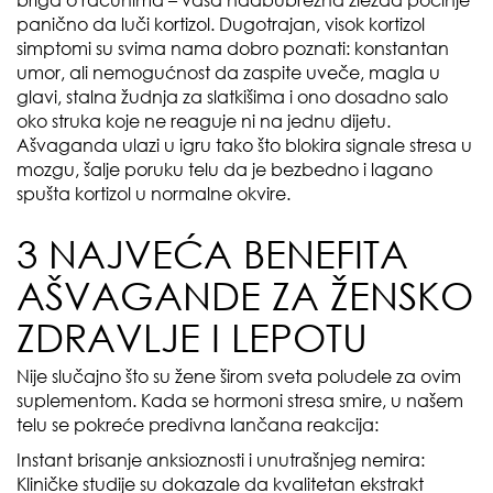
briga o računima – vaša nadbubrežna žlezda počinje
panično da luči kortizol. Dugotrajan, visok kortizol
simptomi su svima nama dobro poznati: konstantan
umor, ali nemogućnost da zaspite uveče, magla u
glavi, stalna žudnja za slatkišima i ono dosadno salo
oko struka koje ne reaguje ni na jednu dijetu.
Ašvaganda ulazi u igru tako što blokira signale stresa u
mozgu, šalje poruku telu da je bezbedno i lagano
spušta kortizol u normalne okvire.
3 NAJVEĆA BENEFITA
AŠVAGANDE ZA ŽENSKO
ZDRAVLJE I LEPOTU
Nije slučajno što su žene širom sveta poludele za ovim
suplementom. Kada se hormoni stresa smire, u našem
telu se pokreće predivna lančana reakcija:
Instant brisanje anksioznosti i unutrašnjeg nemira:
Kliničke studije su dokazale da kvalitetan ekstrakt