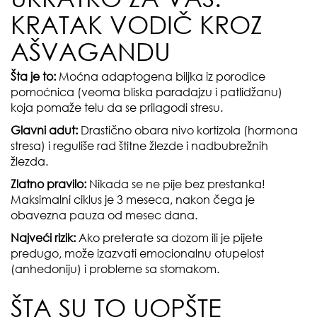
KRATAK VODIČ KROZ
AŠVAGANDU
Šta je to:
Moćna adaptogena biljka iz porodice
pomoćnica (veoma bliska paradajzu i patlidžanu)
koja pomaže telu da se prilagodi stresu.
Glavni adut:
Drastično obara nivo kortizola (hormona
stresa) i reguliše rad štitne žlezde i nadbubrežnih
žlezda.
Zlatno pravilo:
Nikada se ne pije bez prestanka!
Maksimalni ciklus je 3 meseca, nakon čega je
obavezna pauza od mesec dana.
Najveći rizik:
Ako preterate sa dozom ili je pijete
predugo, može izazvati emocionalnu otupelost
(anhedoniju) i probleme sa stomakom.
ŠTA SU TO UOPŠTE