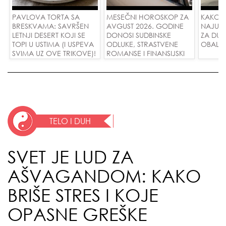
PAVLOVA TORTA SA
MESEČNI HOROSKOP ZA
KAKO 
BRESKVAMA: SAVRŠEN
AVGUST 2026. GODINE
NAJUD
LETNJI DESERT KOJI SE
DONOSI SUDBINSKE
ZA DUG
TOPI U USTIMA (I USPEVA
ODLUKE, STRASTVENE
OBALE
SVIMA UZ OVE TRIKOVE)!
ROMANSE I FINANSIJSKI
USPEH ZA SVE ZNAKOVE!
TELO I DUH
SVET JE LUD ZA
AŠVAGANDOM: KAKO
BRIŠE STRES I KOJE
OPASNE GREŠKE