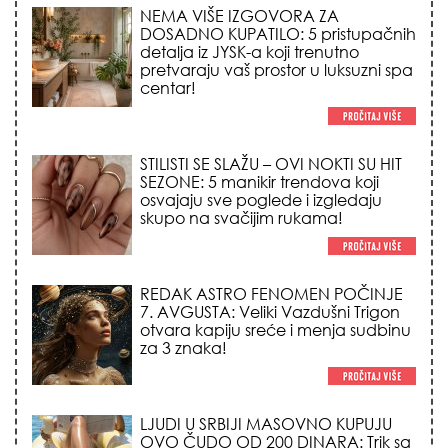
NEMA VIŠE IZGOVORA ZA
DOSADNO KUPATILO: 5 pristupačnih
detalja iz JYSK-a koji trenutno
pretvaraju vaš prostor u luksuzni spa
centar!
STILISTI SE SLAŽU – OVI NOKTI SU HIT
SEZONE: 5 manikir trendova koji
osvajaju sve poglede i izgledaju
skupo na svačijim rukama!
REDAK ASTRO FENOMEN POČINJE
7. AVGUSTA: Veliki Vazdušni Trigon
otvara kapiju sreće i menja sudbinu
za 3 znaka!
LJUDI U SRBIJI MASOVNO KUPUJU
OVO ČUDO OD 200 DINARA: Trik sa