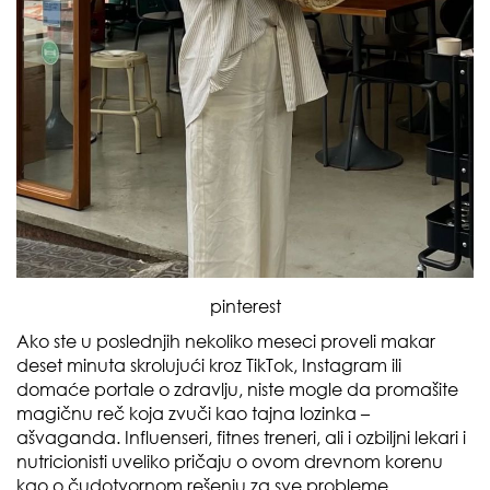
pinterest
Ako ste u poslednjih nekoliko meseci proveli makar
deset minuta skrolujući kroz TikTok, Instagram ili
domaće portale o zdravlju, niste mogle da promašite
magičnu reč koja zvuči kao tajna lozinka –
ašvaganda. Influenseri, fitnes treneri, ali i ozbiljni lekari i
nutricionisti uveliko pričaju o ovom drevnom korenu
kao o čudotvornom rešenju za sve probleme