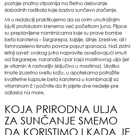
postaje znatno otpornija na štetno delovanje
slobodnih radikala koje izaziva sunčevo zračenje.
Mi u redakciji praktikujemo da sa ovim unutrašnjim
bjutii protokolom krenemo već početkom juna. Pijace
su preplavljene namirnicama koje su prave bombe
beta karotena – šargarepa, kajsije, dinje, breskve, ali i
tamnozeleno lisnato povrće poput spanaća. Naš zlatni
letnji savet: svakog jutra napravite osvežavajući smuti
od šargarepe, narandže i par kapi maslinovog ulja (jer
je vitamin A rastvorljiv isključivo u mastima). Ukoliko
imate izuzetno svetlu kožu, u apotekama potražite
kvalitetne kapsule beta karotena u kombinaciji sa
vitaminom E i počnite da ih pijete dve nedelje pre
odlaska na more.
KOJA PRIRODNA ULJA
ZA SUNČANJE SMEMO
DA KORISTIMO I KADA JE