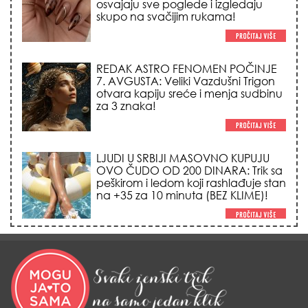
osvajaju sve poglede i izgledaju
skupo na svačijim rukama!
REDAK ASTRO FENOMEN POČINJE
7. AVGUSTA: Veliki Vazdušni Trigon
otvara kapiju sreće i menja sudbinu
za 3 znaka!
LJUDI U SRBIJI MASOVNO KUPUJU
OVO ČUDO OD 200 DINARA: Trik sa
peškirom i ledom koji rashlađuje stan
na +35 za 10 minuta (BEZ KLIME)!
DATUMI KOJI MENJAJU SUDBINU:
Ošišajte se OVIH dana u mesecu
ako želite da vam kosa raste kao iz
vode i privučete novu ljubav!