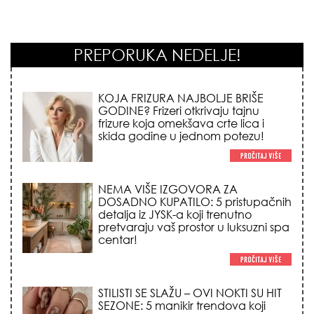
PREPORUKA NEDELJE!
KOJA FRIZURA NAJBOLJE BRIŠE
GODINE? Frizeri otkrivaju tajnu
frizure koja omekšava crte lica i
skida godine u jednom potezu!
NEMA VIŠE IZGOVORA ZA
DOSADNO KUPATILO: 5 pristupačnih
detalja iz JYSK-a koji trenutno
pretvaraju vaš prostor u luksuzni spa
centar!
STILISTI SE SLAŽU – OVI NOKTI SU HIT
SEZONE: 5 manikir trendova koji