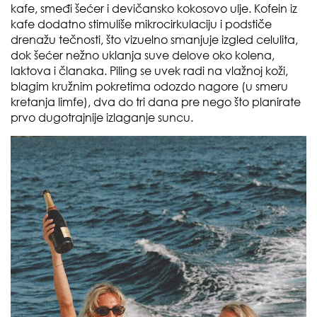
kafe, smeđi šećer i devičansko kokosovo ulje. Kofein iz
kafe dodatno stimuliše mikrocirkulaciju i podstiče
drenažu tečnosti, što vizuelno smanjuje izgled celulita,
dok šećer nežno uklanja suve delove oko kolena,
laktova i članaka. Piling se uvek radi na vlažnoj koži,
blagim kružnim pokretima odozdo nagore (u smeru
kretanja limfe), dva do tri dana pre nego što planirate
prvo dugotrajnije izlaganje suncu.