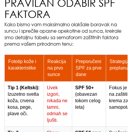
PRAVILAN ODABIR SPF
FAKTORA
Kako bismo vam maksimalno olakšale boravak na
suncu i sprečile opasne opekotine od sunca, kreirale
smo detaljnu tabelu sa semaforom zaštitnih faktora
prema vašem prirodnom tenu:
Fototip kože i
Reakcija
Preporučeni
Strategija 
karakteristike
na prvo
SPF za prve
preplanuli
sunce
dane
Tip 1 (Keltski):
Uvek
SPF 50+
Fokus je is
Izuzetno svetla
izgori,
(obavezan
na zaštiti i
koža, crvena
nikada ne
tokom celog
krema za
kosa, pege,
tamni,
leta)
samopotam
plave oči.
odmah se
ljušti.