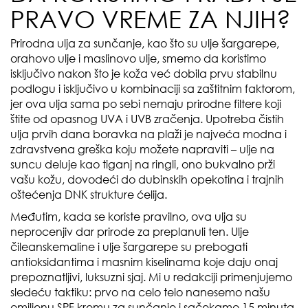
PRAVO VREME ZA NJIH?
Prirodna ulja za sunčanje, kao što su ulje šargarepe,
orahovo ulje i maslinovo ulje, smemo da koristimo
isključivo nakon što je koža već dobila prvu stabilnu
podlogu i isključivo u kombinaciji sa zaštitnim faktorom,
jer ova ulja sama po sebi nemaju prirodne filtere koji
štite od opasnog UVA i UVB zračenja. Upotreba čistih
ulja prvih dana boravka na plaži je najveća modna i
zdravstvena greška koju možete napraviti – ulje na
suncu deluje kao tiganj na ringli, ono bukvalno prži
vašu kožu, dovodeći do dubinskih opekotina i trajnih
oštećenja DNK strukture ćelija.
Međutim, kada se koriste pravilno, ova ulja su
neprocenjiv dar prirode za preplanuli ten. Ulje
čileanskemaline i ulje šargarepe su prebogati
antioksidantima i masnim kiselinama koje daju onaj
prepoznatljivi, luksuzni sjaj. Mi u redakciji primenjujemo
sledeću taktiku: prvo na celo telo nanesemo našu
omiljenu SPF kremu za sunčanje i sačekamo 15 minuta