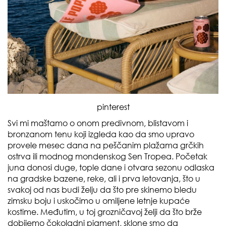
pinterest
Svi mi maštamo o onom predivnom, blistavom i
bronzanom tenu koji izgleda kao da smo upravo
provele mesec dana na peščanim plažama grčkih
ostrva ili modnog mondenskog Sen Tropea. Početak
juna donosi duge, tople dane i otvara sezonu odlaska
na gradske bazene, reke, ali i prva letovanja, što u
svakoj od nas budi želju da što pre skinemo bledu
zimsku boju i uskočimo u omiljene letnje kupaće
kostime. Međutim, u toj grozničavoj želji da što brže
dobijemo čokoladni pigment, sklone smo da