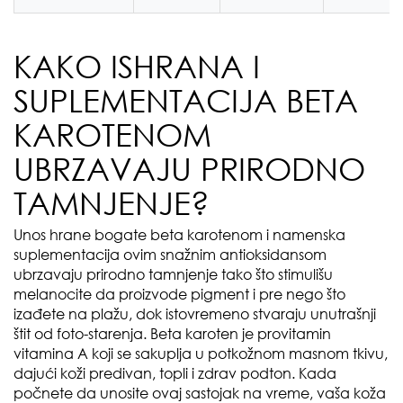
KAKO ISHRANA I
SUPLEMENTACIJA BETA
KAROTENOM
UBRZAVAJU PRIRODNO
TAMNJENJE?
Unos hrane bogate beta karotenom i namenska
suplementacija ovim snažnim antioksidansom
ubrzavaju prirodno tamnjenje tako što stimulišu
melanocite da proizvode pigment i pre nego što
izađete na plažu, dok istovremeno stvaraju unutrašnji
štit od foto-starenja. Beta karoten je provitamin
vitamina A koji se sakuplja u potkožnom masnom tkivu,
dajući koži predivan, topli i zdrav podton. Kada
počnete da unosite ovaj sastojak na vreme, vaša koža