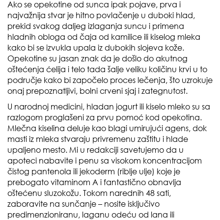
Ako se opekotine od sunca ipak pojave, prva i
najvažnija stvar je hitno povlačenje u duboki hlad,
prekid svakog daljeg izlaganja suncu i primena
hladnih obloga od čaja od kamilice ili kiselog mleka
kako bi se izvukla upala iz dubokih slojeva kože.
Opekotine su jasan znak da je došlo do akutnog
oštećenja ćelija i telo tada šalje veliku količinu krvi u to
područje kako bi započelo proces lečenja, što uzrokuje
onaj prepoznatljivi, bolni crveni sjaj i zategnutost.
U narodnoj medicini, hladan jogurt ili kiselo mleko su sa
razlogom proglašeni za prvu pomoć kod opekotina.
Mlečna kiselina deluje kao blagi umirujući agens, dok
masti iz mleka stvaraju privremenu zaštitu i hlade
upaljeno mesto. Mi u redakciji savetujemo da u
apoteci nabavite i penu sa visokom koncentracijom
čistog pantenola ili jekoderm (riblje ulje) koje je
prebogato vitaminom A i fantastično obnavlja
oštećenu sluzokožu. Tokom narednih 48 sati,
zaboravite na sunčanje – nosite isključivo
predimenzioniranu, laganu odeću od lana ili