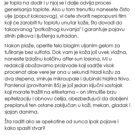
je topla na dodir i u njoj se i dalje odvija proces
generisanja toplote. Ako u tom trenutku nanesete čisto
ulje (poput kokosovog), vi ćete stvoriti nepropusni film
koji će zarobiti tu toplotu unutar kože, što dovodi do
takozvanog "potkožnog kuvanja" i garantuje pojavu
sitnih plikova i ljuštenja sutradan.
Nakon plaže, operite telo blagim uljanim gelom za
tuširanje bez sulfata. Dok vam je koža još uvek vlažna,
nanesite izdašnu količinu after-sun losiona. Mi u
redakciji obožavamo proizvode koji sadrže visok
procenat aloe vere jer ona u sekundi hladi kožu za
dva stepena, smiruje mikroupale i dubinski hidrira tkivo.
Pantenol (provitamin B5) je još jedan ključni sastojak
koji morate tražiti na etiketama – on stimuliše brzu
epitelizaciju i obnovu ćelija, obezbeđujući da dobijeni
preplanuli ten ostane zaključan u koži, mekan, gladak i
sjajan danima.
Šta raditi ako se opekotine od sunca ipak pojave i
kako spasiti stvar?