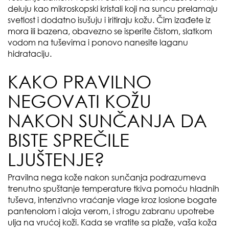
deluju kao mikroskopski kristali koji na suncu prelamaju
svetlost i dodatno isušuju i iritiraju kožu. Čim izađete iz
mora ili bazena, obavezno se isperite čistom, slatkom
vodom na tuševima i ponovo nanesite laganu
hidrataciju.
KAKO PRAVILNO
NEGOVATI KOŽU
NAKON SUNČANJA DA
BISTE SPREČILE
LJUŠTENJE?
Pravilna nega kože nakon sunčanja podrazumeva
trenutno spuštanje temperature tkiva pomoću hladnih
tuševa, intenzivno vraćanje vlage kroz losione bogate
pantenolom i aloja verom, i strogu zabranu upotrebe
ulja na vrućoj koži. Kada se vratite sa plaže, vaša koža