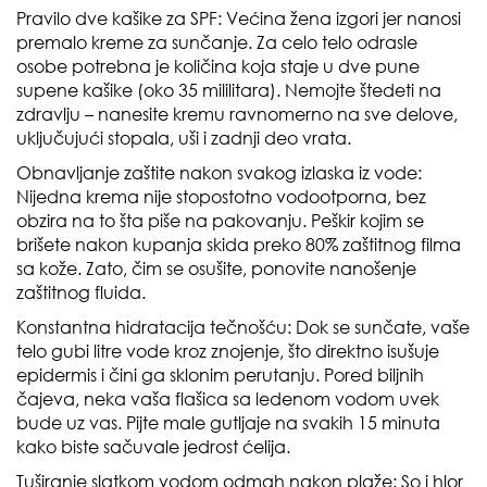
Pravilo dve kašike za SPF: Većina žena izgori jer nanosi
premalo kreme za sunčanje. Za celo telo odrasle
osobe potrebna je količina koja staje u dve pune
supene kašike (oko 35 mililitara). Nemojte štedeti na
zdravlju – nanesite kremu ravnomerno na sve delove,
uključujući stopala, uši i zadnji deo vrata.
Obnavljanje zaštite nakon svakog izlaska iz vode:
Nijedna krema nije stopostotno vodootporna, bez
obzira na to šta piše na pakovanju. Peškir kojim se
brišete nakon kupanja skida preko 80% zaštitnog filma
sa kože. Zato, čim se osušite, ponovite nanošenje
zaštitnog fluida.
Konstantna hidratacija tečnošću: Dok se sunčate, vaše
telo gubi litre vode kroz znojenje, što direktno isušuje
epidermis i čini ga sklonim perutanju. Pored biljnih
čajeva, neka vaša flašica sa ledenom vodom uvek
bude uz vas. Pijte male gutljaje na svakih 15 minuta
kako biste sačuvale jedrost ćelija.
Tuširanje slatkom vodom odmah nakon plaže: So i hlor