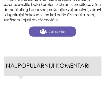
sezone, uvrstite beta karoten u ishranu, uradite savršen
domaći piling i ponosno prošetajte svoj predivni, zdravi
i dugotrajni čokoladni ten koji odiše čistim luksuzom,
svežinom i bjutii osvešćenošću!
NAJPOPULARNIJI KOMENTARI