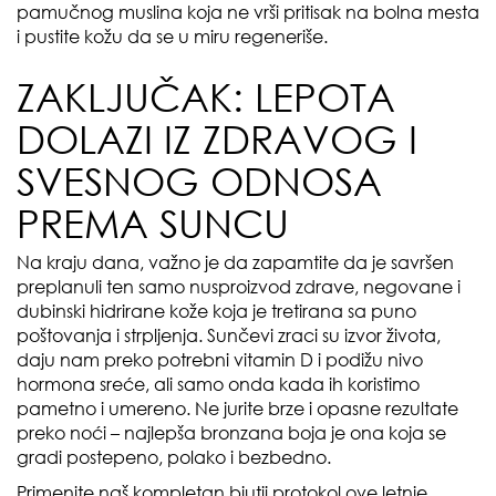
pamučnog muslina koja ne vrši pritisak na bolna mesta
i pustite kožu da se u miru regeneriše.
ZAKLJUČAK: LEPOTA
DOLAZI IZ ZDRAVOG I
SVESNOG ODNOSA
PREMA SUNCU
Na kraju dana, važno je da zapamtite da je savršen
preplanuli ten samo nusproizvod zdrave, negovane i
dubinski hidrirane kože koja je tretirana sa puno
poštovanja i strpljenja. Sunčevi zraci su izvor života,
daju nam preko potrebni vitamin D i podižu nivo
hormona sreće, ali samo onda kada ih koristimo
pametno i umereno. Ne jurite brze i opasne rezultate
preko noći – najlepša bronzana boja je ona koja se
gradi postepeno, polako i bezbedno.
Primenite naš kompletan bjutii protokol ove letnje