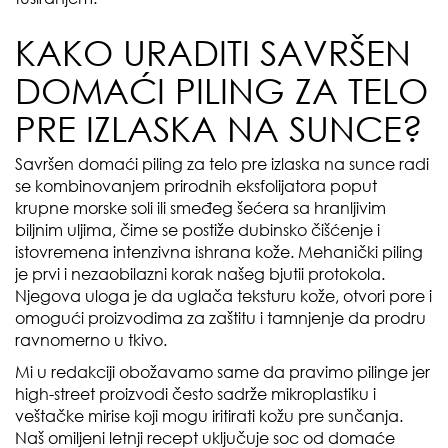
KAKO URADITI SAVRŠEN
DOMAĆI PILING ZA TELO
PRE IZLASKA NA SUNCE?
Savršen domaći piling za telo pre izlaska na sunce radi
se kombinovanjem prirodnih eksfolijatora poput
krupne morske soli ili smeđeg šećera sa hranljivim
biljnim uljima, čime se postiže dubinsko čišćenje i
istovremena intenzivna ishrana kože. Mehanički piling
je prvi i nezaobilazni korak našeg bjutii protokola.
Njegova uloga je da uglača teksturu kože, otvori pore i
omogući proizvodima za zaštitu i tamnjenje da prodru
ravnomerno u tkivo.
Mi u redakciji obožavamo same da pravimo pilinge jer
high-street proizvodi često sadrže mikroplastiku i
veštačke mirise koji mogu iritirati kožu pre sunčanja.
Naš omiljeni letnji recept uključuje soc od domaće