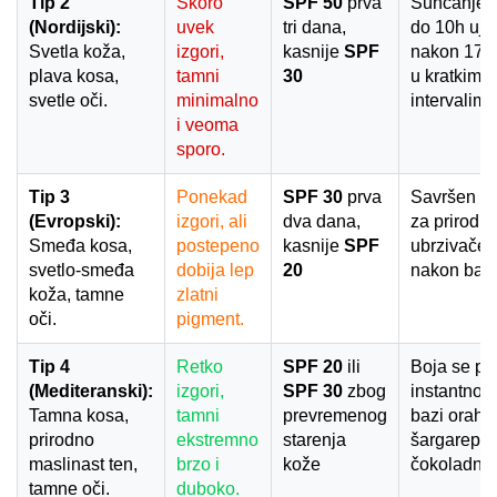
Tip 2
Skoro
SPF 50
prva
Sunčanje i
(Nordijski):
uvek
tri dana,
do 10h ujut
Svetla koža,
izgori,
kasnije
SPF
nakon 17h
plava kosa,
tamni
30
u kratkim
svetle oči.
minimalno
intervalima
i veoma
sporo.
Tip 3
Ponekad
SPF 30
prva
Savršen ka
(Evropski):
izgori, ali
dva dana,
za prirodna
Smeđa kosa,
postepeno
kasnije
SPF
ubrzivače 
svetlo-smeđa
dobija lep
20
nakon baz
koža, tamne
zlatni
oči.
pigment.
Tip 4
Retko
SPF 20
ili
Boja se pr
(Mediteranski):
izgori,
SPF 30
zbog
instantno; 
Tamna kosa,
tamni
prevremenog
bazi oraha 
prirodno
ekstremno
starenja
šargarepe 
maslinast ten,
brzo i
kože
čokoladni s
tamne oči.
duboko.