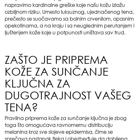
napravimo kardinalne greške koje našu kožu izlažu
ozbiljnom riziku. Umesto luksuznog, ujednačenog tena,
prečesto se suočavamo sa bolnim crvenilom, opasnim
opekotinama, a na kraju i sa neuglednim perutanjem i
ljuštenjem kože koje u potpunosti uništava sav trud.
ZAŠTO JE PRIPREMA
KOŽE ZA SUNČANJE
KLJUČNA ZA
DUGOTRAJNOST VAŠEG
TENA?
Pravilna priprema kože za sunčanje ključna je zbog
toga što omogućava ravnomernu distribuciju
melanina kroz sve slojeve epidermisa, čime se
sprečava nastanak fleka i obezbeđuje da dobijena