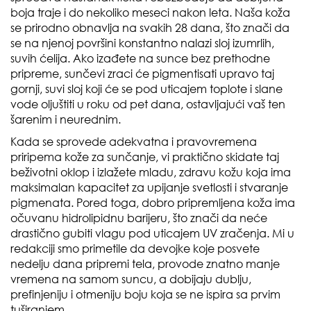
boja traje i do nekoliko meseci nakon leta. Naša koža
se prirodno obnavlja na svakih 28 dana, što znači da
se na njenoj površini konstantno nalazi sloj izumrlih,
suvih ćelija. Ako izađete na sunce bez prethodne
pripreme, sunčevi zraci će pigmentisati upravo taj
gornji, suvi sloj koji će se pod uticajem toplote i slane
vode oljuštiti u roku od pet dana, ostavljajući vaš ten
šarenim i neurednim.
Kada se sprovede adekvatna i pravovremena
priripema kože za sunčanje, vi praktično skidate taj
beživotni oklop i izlažete mladu, zdravu kožu koja ima
maksimalan kapacitet za upijanje svetlosti i stvaranje
pigmenata. Pored toga, dobro pripremljena koža ima
očuvanu hidrolipidnu barijeru, što znači da neće
drastično gubiti vlagu pod uticajem UV zračenja. Mi u
redakciji smo primetile da devojke koje posvete
nedelju dana pripremi tela, provode znatno manje
vremena na samom suncu, a dobijaju dublju,
prefinjeniju i otmeniju boju koja se ne ispira sa prvim
tuširanjem.