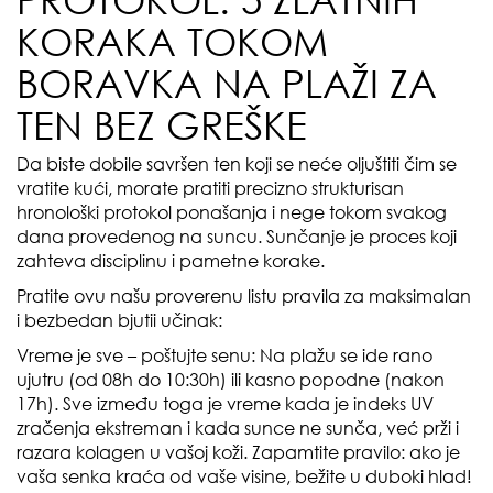
KORAKA TOKOM
BORAVKA NA PLAŽI ZA
TEN BEZ GREŠKE
Da biste dobile savršen ten koji se neće oljuštiti čim se
vratite kući, morate pratiti precizno strukturisan
hronološki protokol ponašanja i nege tokom svakog
dana provedenog na suncu. Sunčanje je proces koji
zahteva disciplinu i pametne korake.
Pratite ovu našu proverenu listu pravila za maksimalan
i bezbedan bjutii učinak:
Vreme je sve – poštujte senu: Na plažu se ide rano
ujutru (od 08h do 10:30h) ili kasno popodne (nakon
17h). Sve između toga je vreme kada je indeks UV
zračenja ekstreman i kada sunce ne sunča, već prži i
razara kolagen u vašoj koži. Zapamtite pravilo: ako je
vaša senka kraća od vaše visine, bežite u duboki hlad!