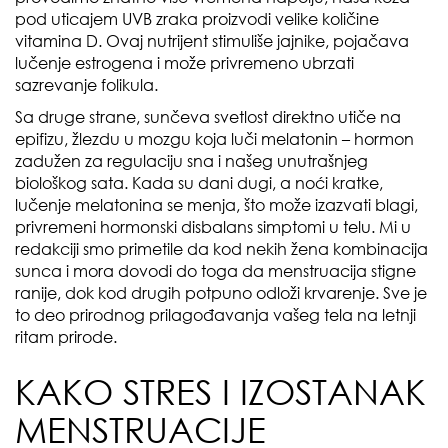
pod uticajem UVB zraka proizvodi velike količine
vitamina D. Ovaj nutrijent stimuliše jajnike, pojačava
lučenje estrogena i može privremeno ubrzati
sazrevanje folikula.
Sa druge strane, sunčeva svetlost direktno utiče na
epifizu, žlezdu u mozgu koja luči melatonin – hormon
zadužen za regulaciju sna i našeg unutrašnjeg
biološkog sata. Kada su dani dugi, a noći kratke,
lučenje melatonina se menja, što može izazvati blagi,
privremeni hormonski disbalans simptomi u telu. Mi u
redakciji smo primetile da kod nekih žena kombinacija
sunca i mora dovodi do toga da menstruacija stigne
ranije, dok kod drugih potpuno odloži krvarenje. Sve je
to deo prirodnog prilagođavanja vašeg tela na letnji
ritam prirode.
KAKO STRES I IZOSTANAK
MENSTRUACIJE