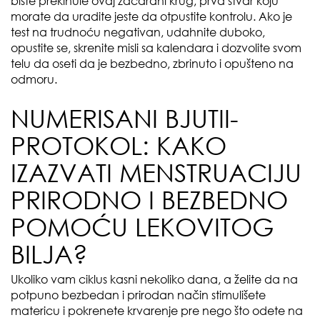
biste prekinule ovaj začarani krug, prva stvar koju
morate da uradite jeste da otpustite kontrolu. Ako je
test na trudnoću negativan, udahnite duboko,
opustite se, skrenite misli sa kalendara i dozvolite svom
telu da oseti da je bezbedno, zbrinuto i opušteno na
odmoru.
NUMERISANI BJUTII-
PROTOKOL: KAKO
IZAZVATI MENSTRUACIJU
PRIRODNO I BEZBEDNO
POMOĆU LEKOVITOG
BILJA?
Ukoliko vam ciklus kasni nekoliko dana, a želite da na
potpuno bezbedan i prirodan način stimulišete
matericu i pokrenete krvarenje pre nego što odete na