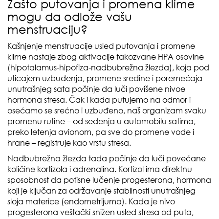
Zašto putovanja i promena klime
mogu da odlože vašu
menstruaciju?
Kašnjenje menstruacije usled putovanja i promene
klime nastaje zbog aktivacije takozvane HPA osovine
(hipotalamus-hipofiza-nadbubrežna žlezda), koja pod
uticajem uzbuđenja, promene sredine i poremećaja
unutrašnjeg sata počinje da luči povišene nivoe
hormona stresa. Čak i kada putujemo na odmor i
osećamo se srećno i uzbuđeno, naš organizam svaku
promenu rutine – od sedenja u automobilu satima,
preko letenja avionom, pa sve do promene vode i
hrane – registruje kao vrstu stresa.
Nadbubrežna žlezda tada počinje da luči povećane
količine kortizola i adrenalina. Kortizol ima direktnu
sposobnost da potisne lučenje progesterona, hormona
koji je ključan za održavanje stabilnosti unutrašnjeg
sloja materice (endometrijuma). Kada je nivo
progesterona veštački snižen usled stresa od puta,