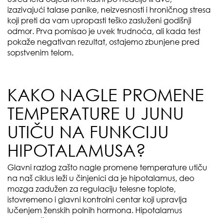
izazivajući talase panike, neizvesnosti i hroničnog stresa
koji preti da vam upropasti teško zasluženi godišnji
odmor. Prva pomisao je uvek trudnoća, ali kada test
pokaže negativan rezultat, ostajemo zbunjene pred
sopstvenim telom.
KAKO NAGLE PROMENE
TEMPERATURE U JUNU
UTIČU NA FUNKCIJU
HIPOTALAMUSA?
Glavni razlog zašto nagle promene temperature utiču
na naš ciklus leži u činjenici da je hipotalamus, deo
mozga zadužen za regulaciju telesne toplote,
istovremeno i glavni kontrolni centar koji upravlja
lučenjem ženskih polnih hormona. Hipotalamus