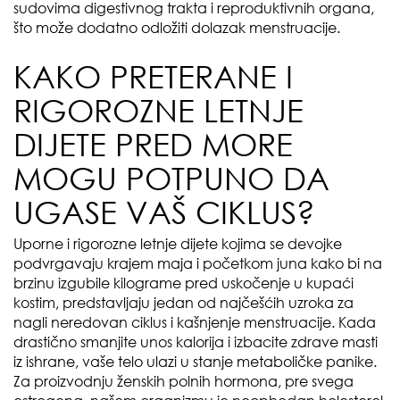
sudovima digestivnog trakta i reproduktivnih organa,
što može dodatno odložiti dolazak menstruacije.
KAKO PRETERANE I
RIGOROZNE LETNJE
DIJETE PRED MORE
MOGU POTPUNO DA
UGASE VAŠ CIKLUS?
Uporne i rigorozne letnje dijete kojima se devojke
podvrgavaju krajem maja i početkom juna kako bi na
brzinu izgubile kilograme pred uskočenje u kupaći
kostim, predstavljaju jedan od najčešćih uzroka za
nagli neredovan ciklus i kašnjenje menstruacije. Kada
drastično smanjite unos kalorija i izbacite zdrave masti
iz ishrane, vaše telo ulazi u stanje metaboličke panike.
Za proizvodnju ženskih polnih hormona, pre svega