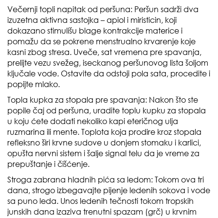
Večernji topli napitak od peršuna: Peršun sadrži dva
izuzetna aktivna sastojka – apiol i miristicin, koji
dokazano stimulišu blage kontrakcije materice i
pomažu da se pokrene menstrualno krvarenje koje
kasni zbog stresa. Uveče, sat vremena pre spavanja,
prelijte vezu svežeg, iseckanog peršunovog lista šoljom
ključale vode. Ostavite da odstoji pola sata, procedite i
popijte mlako.
Topla kupka za stopala pre spavanja: Nakon što ste
popile čaj od peršuna, uradite toplu kupku za stopala
u koju ćete dodati nekoliko kapi eteričnog ulja
ruzmarina ili mente. Toplota koja prodire kroz stopala
refleksno širi krvne sudove u donjem stomaku i karlici,
opušta nervni sistem i šalje signal telu da je vreme za
prepuštanje i čišćenje.
Stroga zabrana hladnih pića sa ledom: Tokom ova tri
dana, strogo izbegavajte pijenje ledenih sokova i vode
sa puno leda. Unos ledenih tečnosti tokom tropskih
junskih dana izaziva trenutni spazam (grč) u krvnim