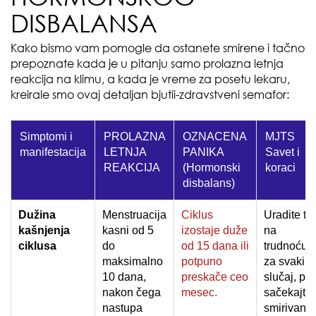
DISBALANSA
Kako bismo vam pomogle da ostanete smirene i tačno
prepoznate kada je u pitanju samo prolazna letnja
reakcija na klimu, a kada je vreme za posetu lekaru,
kreirale smo ovaj detaljan bjutii-zdravstveni semafor:
Simptomi i
PROLAZNA
OZNACENA
MJTS
manifestacija
LETNJA
PANIKA
Savet i
REAKCIJA
(Hormonski
koraci
disbalans)
Dužina
Menstruacija
Ciklus
Uradite te
kašnjenja
kasni od 5
izostaje duže
na
ciklusa
do
od 15 dana ili
trudnoću
maksimalno
potpuno
za svaki
10 dana,
preskače ceo
slučaj, pa
nakon čega
mesec.
sačekajte
nastupa
smirivanje