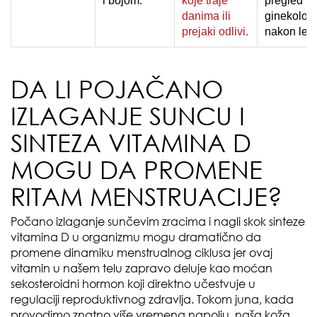
i bojom.
koje traje
pregled
danima ili
ginekolog
prejaki odlivi.
nakon leta
DA LI POJAČANO
IZLAGANJE SUNCU I
SINTEZA VITAMINA D
MOGU DA PROMENE
RITAM MENSTRUACIJE?
Počano izlaganje sunčevim zracima i nagli skok sinteze
vitamina D u organizmu mogu dramatično da
promene dinamiku menstrualnog ciklusa jer ovaj
vitamin u našem telu zapravo deluje kao moćan
sekosteroidni hormon koji direktno učestvuje u
regulaciji reproduktivnog zdravlja. Tokom juna, kada
provodimo znatno više vremena napolju, naša koža