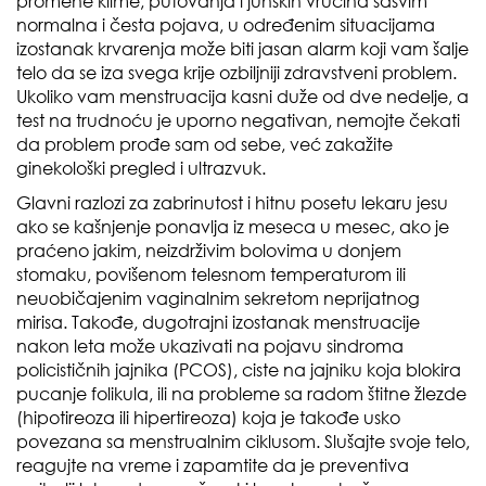
promene klime, putovanja i junskih vrućina sasvim
normalna i česta pojava, u određenim situacijama
izostanak krvarenja može biti jasan alarm koji vam šalje
telo da se iza svega krije ozbiljniji zdravstveni problem.
Ukoliko vam menstruacija kasni duže od dve nedelje, a
test na trudnoću je uporno negativan, nemojte čekati
da problem prođe sam od sebe, već zakažite
ginekološki pregled i ultrazvuk.
Glavni razlozi za zabrinutost i hitnu posetu lekaru jesu
ako se kašnjenje ponavlja iz meseca u mesec, ako je
praćeno jakim, neizdrživim bolovima u donjem
stomaku, povišenom telesnom temperaturom ili
neuobičajenim vaginalnim sekretom neprijatnog
mirisa. Takođe, dugotrajni izostanak menstruacije
nakon leta može ukazivati na pojavu sindroma
policističnih jajnika (PCOS), ciste na jajniku koja blokira
pucanje folikula, ili na probleme sa radom štitne žlezde
(hipotireoza ili hipertireoza) koja je takođe usko
povezana sa menstrualnim ciklusom. Slušajte svoje telo,
reagujte na vreme i zapamtite da je preventiva