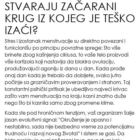
STVARAJU ZAČARANI
KRUG IZ KOJEG JE TEŠKO
IZAĆI?
Stres i izostanak menstruacije su direktno povezani i
funkcionišu po principu povratne sprege: što više
brinete zbog kašnjenja ciklusa, to vaše telo proizvodi
više kortizola koji nastavlja da blokira ovulaciju,
produžavajući agoniju iz dana u dan. Kada prođe
onaj dan kada je trebalo da dobijete, svako jutro
počinje sa grozničavim proveravanjem i strahom. Taj
konstantni psihički pritisak je ubedljivo najveći krivac
zašto vam menstruacija na kraju kasni znatno duže
nego što bi kasnila samo zbog promene klime.
Kada ste pod hroničnom tenzijom, vaš organizam šalje
jasan evolutivni signal: "Okruženje je opasno i
nestabilno, sada nije bezbedno vreme za potencijalnu
trudnoću i razvoj novog života!" I sistem se gasi. Da