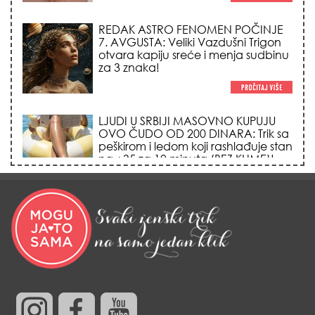
REDAK ASTRO FENOMEN POČINJE
7. AVGUSTA: Veliki Vazdušni Trigon
otvara kapiju sreće i menja sudbinu
za 3 znaka!
LJUDI U SRBIJI MASOVNO KUPUJU
OVO ČUDO OD 200 DINARA: Trik sa
peškirom i ledom koji rashlađuje stan
na +35 za 10 minuta (BEZ KLIME)!
DATUMI KOJI MENJAJU SUDBINU:
Ošišajte se OVIH dana u mesecu
ako želite da vam kosa raste kao iz
vode i privučete novu ljubav!
TRIK SA CRVENIM NOVČANIKOM I