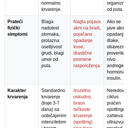
normalno
organizm
krvarenje.
od puta.
Prateći
Blaga
Nagla pojava
Ako se
fizički
nadutost
akni na bradi,
jave akne 
simptomi
stomaka,
pojačano
opadanje
prolazna
opadanje
dlake,
osetljivost
kose,
obavezno
grudi, blagi
drastične
proverite
umor od
promene
nivo
puta.
raspoloženja.
androgeni
hormona i
insulin.
Karakter
Standardno
Izuzetno
Neredova
krvarenja
krvarenje
oskudno,
ciklus
(traje 3-7
braon
praćen
dana) sa
tačkasto
spottingo
uobičajenim
krvarenje
zahteva
intenzitetom
(spotting)
ultrazvučn