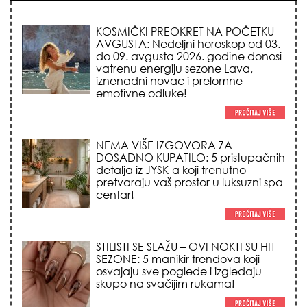
KOSMIČKI PREOKRET NA POČETKU
AVGUSTA: Nedeljni horoskop od 03.
do 09. avgusta 2026. godine donosi
vatrenu energiju sezone Lava,
iznenadni novac i prelomne
emotivne odluke!
NEMA VIŠE IZGOVORA ZA
DOSADNO KUPATILO: 5 pristupačnih
detalja iz JYSK-a koji trenutno
pretvaraju vaš prostor u luksuzni spa
centar!
STILISTI SE SLAŽU – OVI NOKTI SU HIT
SEZONE: 5 manikir trendova koji
osvajaju sve poglede i izgledaju
skupo na svačijim rukama!