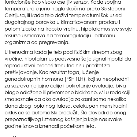
funkcioniše kao visoko osetljiv senzor. Kada spoljna
temperatura u junu naglo skoči na preko 35 stepeni
Celzijusa, ili kada telo doživi temperaturni šok usled
dugotrajnog boravka u klimatizovanom prostoru i
potom izlaska na tropsku vrelinu, hipotalamus sve svoje
resurse usmerava na termoregulaciju i odbranu
organizma od pregrevanja.
U trenucima kada je telo pod fizičkim stresom zbog
vrućine, hipotalamus podsvesno šalje signal hipofizi da
reproduktivni procesi trenutno nisu prioritet za
preživljavanje. Kao rezultat toga, lučenje
gonadotropnih hormona (FSH i LH), koji su neophodni
za sazrevanje jajne ćelije i pokretanje ovulacije, biva
blago odloženo ili privremeno blokirano. Mi u redakciji
smo saznale da ako ovulacija zakasni samo nekoliko
dana zbog toplotnog talasa, celokupan menstrualni
ciklus će se automatski produžiti, što dovodi do onog
prepoznatljivog i stresnog kašnjenja koje nas svake
godine iznova iznenadi početkom leta.