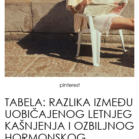
pinterest
TABELA: RAZLIKA IZMEĐU
UOBIČAJENOG LETNJEG
KAŠNJENJA I OZBILJNOG
HORMONSKOG