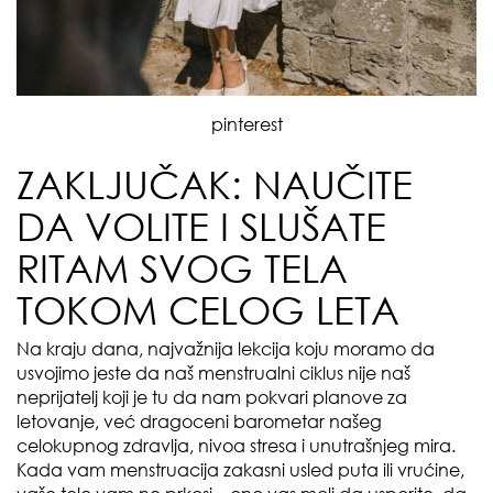
pinterest
ZAKLJUČAK: NAUČITE
DA VOLITE I SLUŠATE
RITAM SVOG TELA
TOKOM CELOG LETA
Na kraju dana, najvažnija lekcija koju moramo da
usvojimo jeste da naš menstrualni ciklus nije naš
neprijatelj koji je tu da nam pokvari planove za
letovanje, već dragoceni barometar našeg
celokupnog zdravlja, nivoa stresa i unutrašnjeg mira.
Kada vam menstruacija zakasni usled puta ili vrućine,