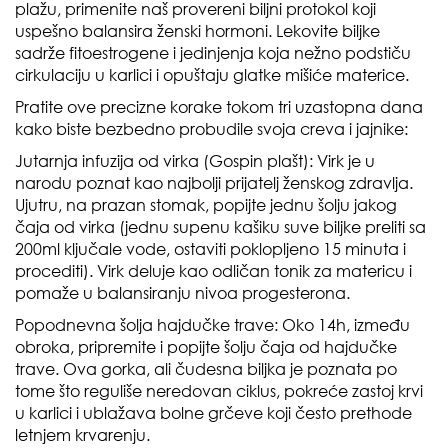
plažu, primenite naš provereni biljni protokol koji
uspešno balansira ženski hormoni. Lekovite biljke
sadrže fitoestrogene i jedinjenja koja nežno podstiču
cirkulaciju u karlici i opuštaju glatke mišiće materice.
Pratite ove precizne korake tokom tri uzastopna dana
kako biste bezbedno probudile svoja creva i jajnike:
Jutarnja infuzija od virka (Gospin plašt): Virk je u
narodu poznat kao najbolji prijatelj ženskog zdravlja.
Ujutru, na prazan stomak, popijte jednu šolju jakog
čaja od virka (jednu supenu kašiku suve biljke preliti sa
200ml ključale vode, ostaviti poklopljeno 15 minuta i
procediti). Virk deluje kao odličan tonik za matericu i
pomaže u balansiranju nivoa progesterona.
Popodnevna šolja hajdučke trave: Oko 14h, između
obroka, pripremite i popijte šolju čaja od hajdučke
trave. Ova gorka, ali čudesna biljka je poznata po
tome što reguliše neredovan ciklus, pokreće zastoj krvi
u karlici i ublažava bolne grčeve koji često prethode
letnjem krvarenju.