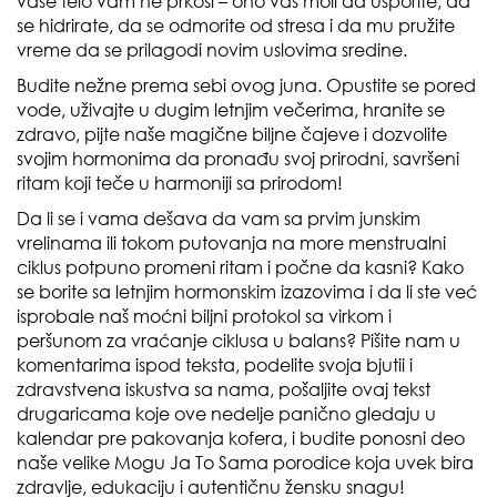
vaše telo vam ne prkosi – ono vas moli da usporite, da
se hidrirate, da se odmorite od stresa i da mu pružite
vreme da se prilagodi novim uslovima sredine.
Budite nežne prema sebi ovog juna. Opustite se pored
vode, uživajte u dugim letnjim večerima, hranite se
zdravo, pijte naše magične biljne čajeve i dozvolite
svojim hormonima da pronađu svoj prirodni, savršeni
ritam koji teče u harmoniji sa prirodom!
Da li se i vama dešava da vam sa prvim junskim
vrelinama ili tokom putovanja na more menstrualni
ciklus potpuno promeni ritam i počne da kasni? Kako
se borite sa letnjim hormonskim izazovima i da li ste već
isprobale naš moćni biljni protokol sa virkom i
peršunom za vraćanje ciklusa u balans? Pišite nam u
komentarima ispod teksta, podelite svoja bjutii i
zdravstvena iskustva sa nama, pošaljite ovaj tekst
drugaricama koje ove nedelje panično gledaju u
kalendar pre pakovanja kofera, i budite ponosni deo
naše velike Mogu Ja To Sama porodice koja uvek bira
zdravlje, edukaciju i autentičnu žensku snagu!