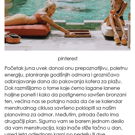
pinterest
Početak juna uvek donosi onu prepoznatljivu, poletnu
energiju, planiranje godišnjih odmora i grozničavo
odbrojavanje dana do pakovanja kofera za plažu.
Dok razmišljamo o tome koje ćemo lagane lanene
haljine poneti i kako da postignemo savršen bronzani
ten, većina nas se potajno nada da će se kalendar
menstrualnog ciklusa savršeno poklopiti sa našim
planovima za odmor. Međutim, priroda često ima
drugačiji plan. Sigurno vam se barem jednom desilo
da vam menstruacija, koja inače stiže tačno u dan,
usred leta odjednom kasni po nedelju ili dve,