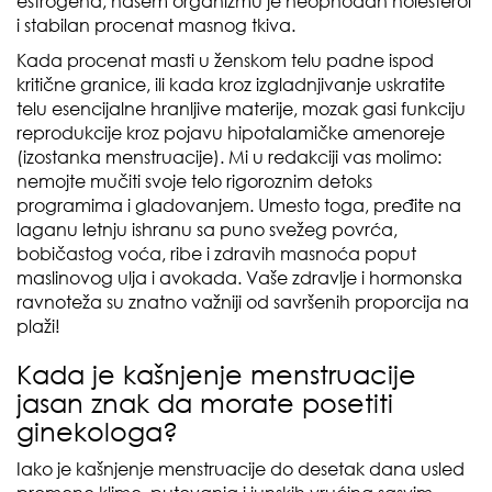
estrogena, našem organizmu je neophodan holesterol
i stabilan procenat masnog tkiva.
Kada procenat masti u ženskom telu padne ispod
kritične granice, ili kada kroz izgladnjivanje uskratite
telu esencijalne hranljive materije, mozak gasi funkciju
reprodukcije kroz pojavu hipotalamičke amenoreje
(izostanka menstruacije). Mi u redakciji vas molimo:
nemojte mučiti svoje telo rigoroznim detoks
programima i gladovanjem. Umesto toga, pređite na
laganu letnju ishranu sa puno svežeg povrća,
bobičastog voća, ribe i zdravih masnoća poput
maslinovog ulja i avokada. Vaše zdravlje i hormonska
ravnoteža su znatno važniji od savršenih proporcija na
plaži!
Kada je kašnjenje menstruacije
jasan znak da morate posetiti
ginekologa?
Iako je kašnjenje menstruacije do desetak dana usled