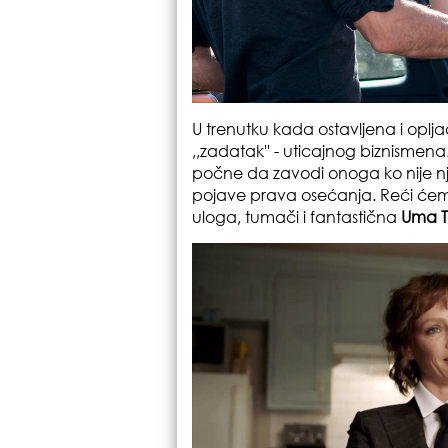
U trenutku kada ostavljena i oplj
,,zadatak'' - uticajnog biznismena
počne da zavodi onoga ko nije nje
pojave prava osećanja. Reći ćemo
uloga, tumači i fantastična
Uma 