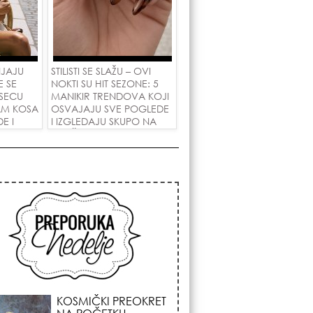
NJAJU
STILISTI SE SLAŽU – OVI
E SE
NOKTI SU HIT SEZONE: 5
SECU
MANIKIR TRENDOVA KOJI
AM KOSA
OSVAJAJU SVE POGLEDE
E I
I IZGLEDAJU SKUPO NA
 LJUBAV!
SVAČIJIM RUKAMA!
KOJA FRIZURA