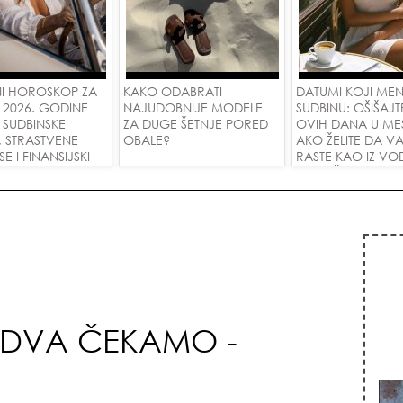
I HOROSKOP ZA
KAKO ODABRATI
DATUMI KOJI ME
 2026. GODINE
NAJUDOBNIJE MODELE
SUDBINU: OŠIŠAJT
 SUDBINSKE
ZA DUGE ŠETNJE PORED
OVIH DANA U ME
, STRASTVENE
OBALE?
AKO ŽELITE DA V
 I FINANSIJSKI
RASTE KAO IZ VOD
A SVE ZNAKOVE!
PRIVUČETE NOVU
JEDVA ČEKAMO -