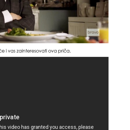
suš
 će i vas zainteresovati ova priča.
muž
gen
oki