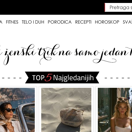
Pretraga saj
Searc
A
FITNES
TELO I DUH
PORODICA
RECEPTI
HOROSKOP
SVA