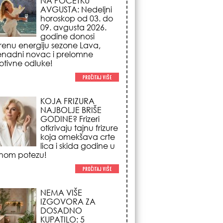
NAJBOLJE BRIŠE
GODINE? Frizeri
otkrivaju tajnu frizure
koja omekšava crte
lica i skida godine u
nom potezu!
NEMA VIŠE
IZGOVORA ZA
DOSADNO
KUPATILO: 5
pristupačnih detalja
iz JYSK-a koji
nutno pretvaraju vaš prostor u
suzni spa centar!
STILISTI SE SLAŽU –
OVI NOKTI SU HIT
SEZONE: 5 manikir
trendova koji
osvajaju sve