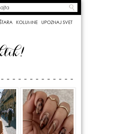
ta
h form
ŠTARA
KOLUMNE
UPOZNAJ SVET