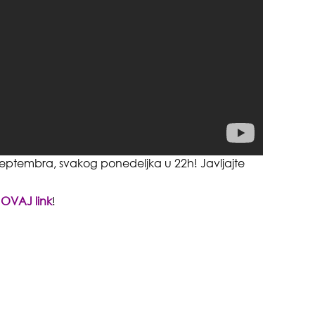
septembra, svakog ponedeljka u 22h! Javljajte
sam
e
OVAJ link
!