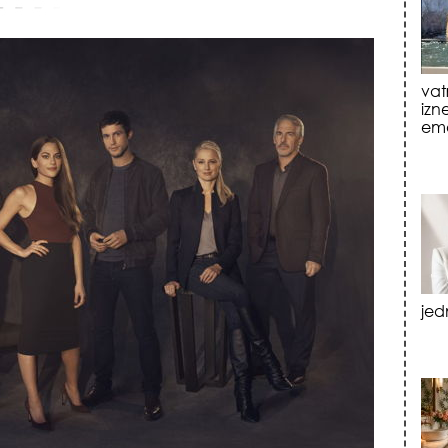
jed
tre
luk