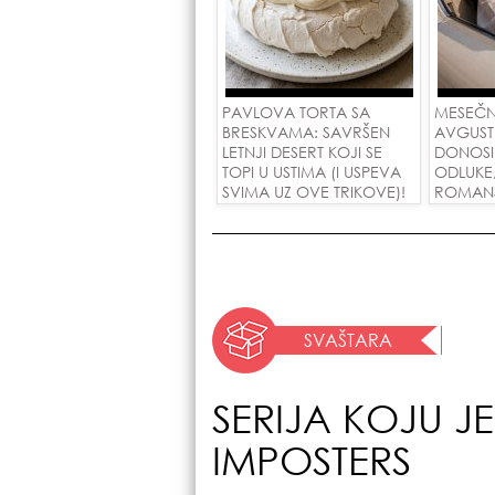
PAVLOVA TORTA SA
MESEČN
BRESKVAMA: SAVRŠEN
AVGUST
LETNJI DESERT KOJI SE
DONOSI
TOPI U USTIMA (I USPEVA
ODLUKE
SVIMA UZ OVE TRIKOVE)!
ROMANSE
USPEH Z
SVAŠTARA
SERIJA KOJU 
IMPOSTERS