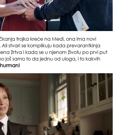
da
ačkanja trojka kreće na Medi, ona ima novi
. Ali stvari se komplikuju kada prevarantkinja
na žrtva i kada se u njenom životu po prvi put
 još samo to da jednu od uloga, i to kakvih
Thurman!
zbo
mes
čuv