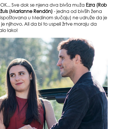
DOK... Sve dok se njena dva bivša muža
Ezra (Rob
žuls (Marianne Rendón)
- jedna od bivših žena
 ispoštovana u Medinom slučaju) ne udruže da je
je njihovo. Ali da bi to uspeli žrtve moraju da
alo lako!
pri
tok