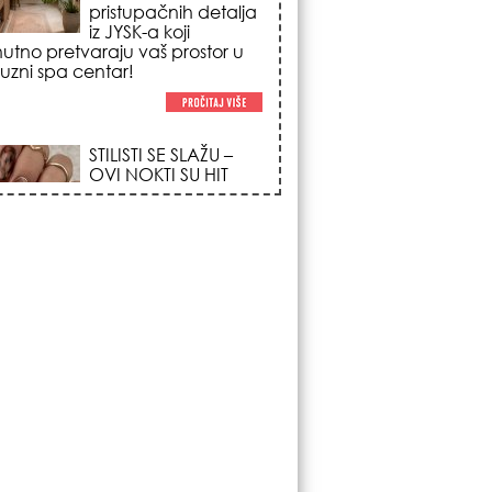
poglede i izgledaju
po na svačijim rukama!
REDAK ASTRO
FENOMEN POČINJE
7. AVGUSTA: Veliki
Vazdušni Trigon
otvara kapiju sreće i
menja sudbinu za 3
ka!
LJUDI U SRBIJI
MASOVNO KUPUJU
OVO ČUDO OD 200
DINARA: Trik sa
peškirom i ledom koji
rashlađuje stan na
 za 10 minuta (BEZ KLIME)!