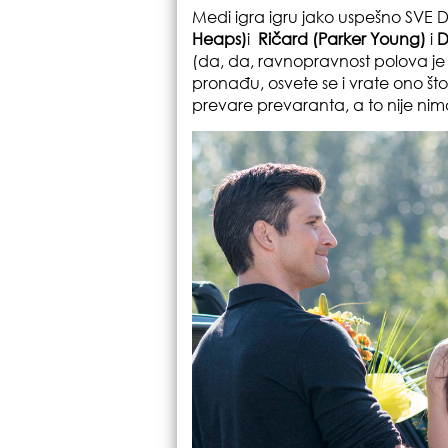
Medi igra igru jako uspešno SVE 
Heaps)
i
Ričard (Parker Young)
i
D
(da, da, ravnopravnost polova je
pronađu, osvete se i vrate ono što 
prevare prevaranta, a to nije nim