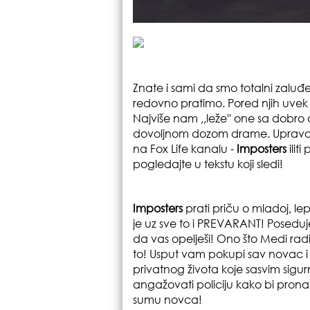
Znate i sami da smo totalni zaluđ
redovno pratimo. Pored njih uvek 
Najviše nam ,,leže'' one sa dobro
dovoljnom dozom drame. Upravo 
na Fox Life kanalu -
Imposters
ilit
pogledajte u tekstu koji sledi!
Imposters
prati priču o mladoj, l
je uz sve to i PREVARANT! Poseduje
da vas opelješi! Ono što Medi rad
to! Usput vam pokupi sav novac i 
privatnog života koje sasvim sigur
angažovati policiju kako bi prona
sumu novca!