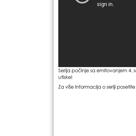
Serija počinje sa emitovanjem 4. 
utiske!
Za više informacija o seriji posetit