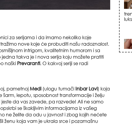
sku
enici za serijama i da imamo nekoliko koje
tražimo nove koje će probuditi našu radoznalost.
 osmišljnom intrigom, kvalitetnim humorom i sa
jedna takva je i
nova serija koju možete pratiti
i po naški
Prevaranti
. O kakvoj seriji se radi
zna
epoj, pametnoj
Medi
(ulogu tumači
Inbar Lavi
) koja
 šarm, lepotu, sposobnost transformacije i želju
i jeste da vas zavede, pa razvede! Ali ne samo
opskrbi se škakljivim informacijama iz vašeg
no ne želite da odu u javnost i zbog kojih nećete
+35
šli ženu koja vam je ukrala srce i pozamašnu