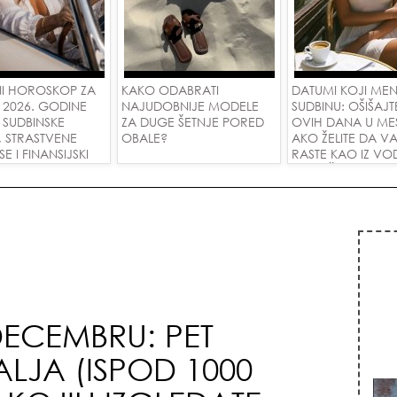
I HOROSKOP ZA
KAKO ODABRATI
DATUMI KOJI ME
 2026. GODINE
NAJUDOBNIJE MODELE
SUDBINU: OŠIŠAJT
 SUDBINSKE
ZA DUGE ŠETNJE PORED
OVIH DANA U ME
, STRASTVENE
OBALE?
AKO ŽELITE DA V
 I FINANSIJSKI
RASTE KAO IZ VOD
A SVE ZNAKOVE!
PRIVUČETE NOVU
DECEMBRU: PET
ALJA (ISPOD 1000