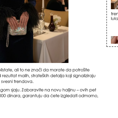
sku
zna
listate, ali to ne znači da morate da potrošite
ezultat malih, strateških detalja koji signaliziraju
e svesni trendova.
 blagom sjaju. Zaboravite na novu haljinu – ovih pet
000 dinara, garantuju da ćete izgledati odmorno,
+35