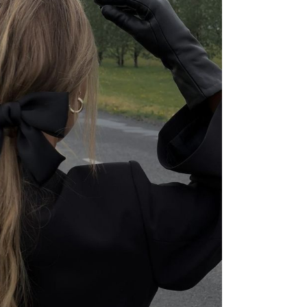
muž
sam