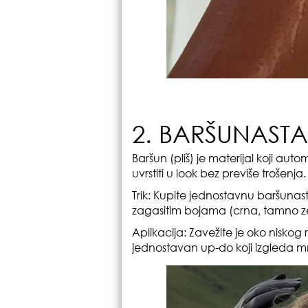
2. BARŠUNASTA
Baršun (pliš) je materijal koji aut
uvrstiti u look bez previše trošenja.
Trik: Kupite jednostavnu baršunast
zagasitim bojama (crna, tamno ze
Aplikacija: Zavežite je oko niskog r
jednostavan up-do koji izgleda mno