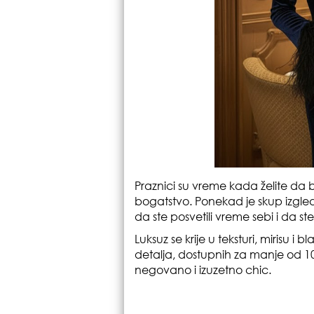
Praznici su vreme kada želite da b
bogatstvo. Ponekad je skup izgled r
da ste posvetili vreme sebi i da st
Luksuz se krije u teksturi, mirisu i
detalja, dostupnih za manje od 1
negovano i izuzetno chic.