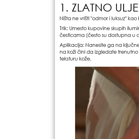
1. ZLATNO ULJ
Ništa ne vrišti "odmor i luksuz" ka
Trik: Umesto kupovine skupih ilumin
česticama (često su dostupna u 
Aplikacija: Nanesite ga na ključne
na koži čini da izgledate trenutno
teksturu kože.