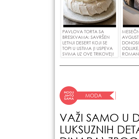
PAVLOVA TORTA SA
MESEČN
BRESKVAMA: SAVRŠEN
AVGUST
LETNJI DESERT KOJI SE
DONOSI
TOPI U USTIMA (I USPEVA
ODLUKE
SVIMA UZ OVE TRIKOVE)!
ROMANSE
USPEH Z
MODA
VAŽI SAMO U 
LUKSUZNIH DET