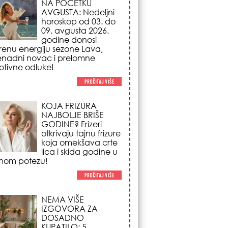
NAJBOLJE BRIŠE
GODINE? Frizeri
otkrivaju tajnu frizure
koja omekšava crte
lica i skida godine u
nom potezu!
NEMA VIŠE
IZGOVORA ZA
DOSADNO
KUPATILO: 5
pristupačnih detalja
iz JYSK-a koji
nutno pretvaraju vaš prostor u
suzni spa centar!
STILISTI SE SLAŽU –
OVI NOKTI SU HIT
SEZONE: 5 manikir
trendova koji
osvajaju sve