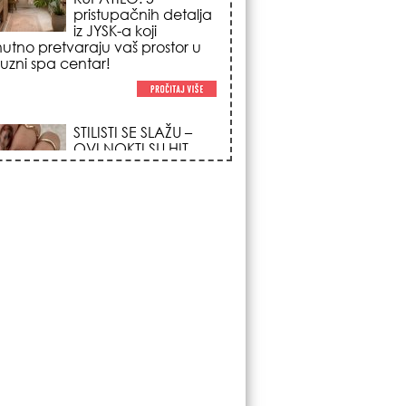
poglede i izgledaju
po na svačijim rukama!
REDAK ASTRO
FENOMEN POČINJE
7. AVGUSTA: Veliki
Vazdušni Trigon
otvara kapiju sreće i
menja sudbinu za 3
ka!
LJUDI U SRBIJI
MASOVNO KUPUJU
OVO ČUDO OD 200
DINARA: Trik sa
peškirom i ledom koji
rashlađuje stan na
 za 10 minuta (BEZ KLIME)!