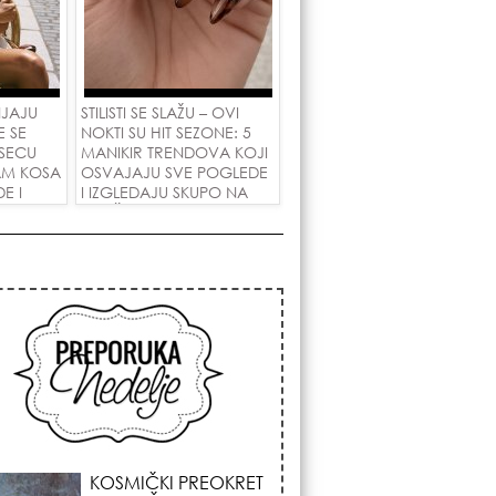
NJAJU
STILISTI SE SLAŽU – OVI
E SE
NOKTI SU HIT SEZONE: 5
SECU
MANIKIR TRENDOVA KOJI
AM KOSA
OSVAJAJU SVE POGLEDE
E I
I IZGLEDAJU SKUPO NA
 LJUBAV!
SVAČIJIM RUKAMA!
KOJA FRIZURA