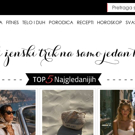
Pretraga saj
Searc
A
FITNES
TELO I DUH
PORODICA
RECEPTI
HOROSKOP
SVA