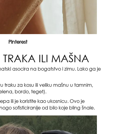
Pinterest
čuv
 TRAKA ILI MAŠNA
suš
omatski asocira na bogatstvo i zimu. Lako ga je
u traku za kosu ili veliku mašnu u tamnim,
lena, bordo, teget).
epa ili je koristite kao ukosnicu. Ovo je
go sofisticiranije od bilo koje bling šnale.