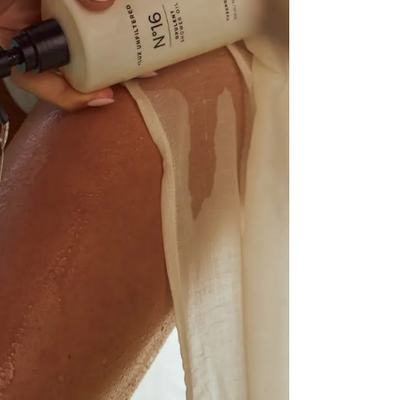
da
evo
zbo
mes