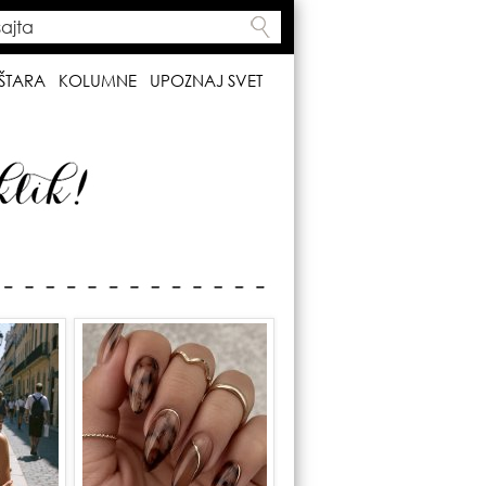
ta
h form
ŠTARA
KOLUMNE
UPOZNAJ SVET