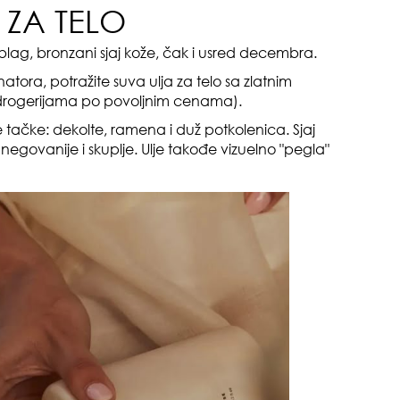
E ZA TELO
o blag, bronzani sjaj kože, čak i usred decembra.
atora, potražite suva ulja za telo sa zlatnim
drogerijama po povoljnim cenama).
pri
 tačke: dekolte, ramena i duž potkolenica. Sjaj
 negovanije i skuplje. Ulje takođe vizuelno "pegla"
tok