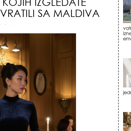
KOJIH IZGLEDATE
 VRATILI SA MALDIVA
jed
tre
luk