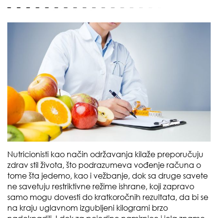
Nutricionisti kao način održavanja kilaže preporučuju
zdrav stil života, što podrazumeva vođenje računa o
tome šta jedemo, kao i vežbanje, dok sa druge savete
ne savetuju restriktivne režime ishrane, koji zapravo
samo mogu dovesti do kratkoročnih rezultata, da bi se
na kraju uglavnom izgubljeni kilogrami brzo