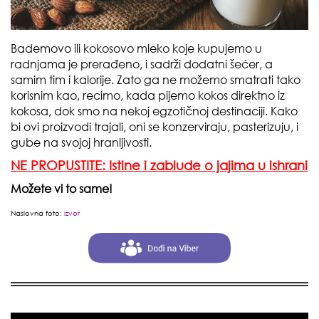
Bademovo ili kokosovo mleko koje kupujemo u
radnjama je prerađeno, i sadrži dodatni šećer, a
samim tim i kalorije. Zato ga ne možemo smatrati tako
korisnim kao, recimo, kada pijemo kokos direktno iz
kokosa, dok smo na nekoj egzotičnoj destinaciji. Kako
bi ovi proizvodi trajali, oni se konzerviraju, pasterizuju, i
gube na svojoj hranljivosti.
NE PROPUSTITE: Istine i zablude o jajima u ishrani
Možete vi to same!
Naslovna foto:
izvor