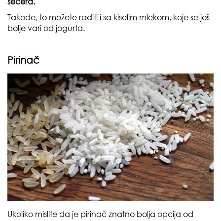
šećera.
Takođe, to možete raditi i sa kiselim mlekom, koje se još
bolje vari od jogurta.
Pirinač
Ukoliko mislite da je pirinač znatno bolja opcija od