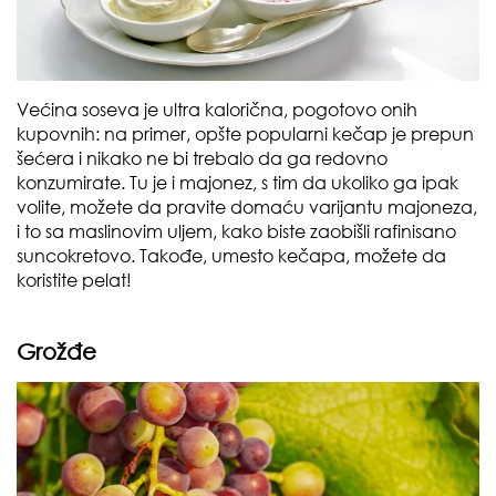
Većina soseva je ultra kalorična, pogotovo onih
kupovnih: na primer, opšte popularni kečap je prepun
šećera i nikako ne bi trebalo da ga redovno
konzumirate. Tu je i majonez, s tim da ukoliko ga ipak
volite, možete da pravite domaću varijantu majoneza,
i to sa maslinovim uljem, kako biste zaobišli rafinisano
suncokretovo. Takođe, umesto kečapa, možete da
koristite pelat!
Grož
đe