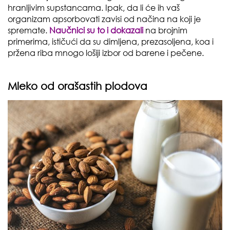
hranljivim supstancama. Ipak, da li će ih vaš
organizam apsorbovati zavisi od načina na koji je
spremate.
Naučnici su to i dokazali
na brojnim
primerima, ističući da su dimljena, prezasoljena, koa i
pržena riba mnogo lošiji izbor od barene i pečene.
Mleko od orašastih plodova