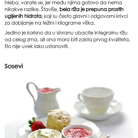
hleba, varate se, jer među njima gotovo da nema
nikakve razlike. Štaviše,
bela riža je prepuna prostih
ugljenih hidrata
, koji su često glavni i odgovorni krivci
za dobijanje na težini i kilograme viška.
Jedino je korisno da u ishranu ubacite integralnu rižu
od celog zrna, ali ona mora biti zaista prvog kvaliteta,
što nije uvek lako ustanoviti.
Sosevi