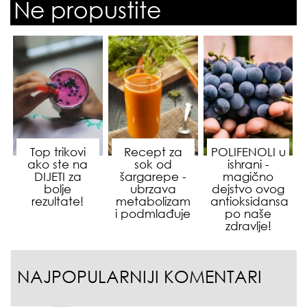
Ne propustite
Top trikovi
Recept za
POLIFENOLI u
ako ste na
sok od
ishrani -
DIJETI za
šargarepe -
magično
bolje
ubrzava
dejstvo ovog
rezultate!
metabolizam
antioksidansa
i podmlađuje
po naše
zdravlje!
NAJPOPULARNIJI KOMENTARI