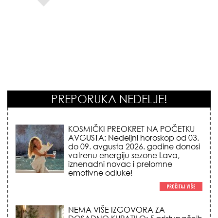
PREPORUKA NEDELJE!
KOSMIČKI PREOKRET NA POČETKU
AVGUSTA: Nedeljni horoskop od 03.
do 09. avgusta 2026. godine donosi
vatrenu energiju sezone Lava,
iznenadni novac i prelomne
emotivne odluke!
NEMA VIŠE IZGOVORA ZA