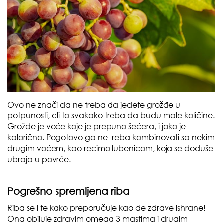
Ovo ne znači da ne treba da jedete grožđe u
potpunosti, ali to svakako treba da budu male količine.
Grožđe je voće koje je prepuno šećera, i jako je
kalorično. Pogotovo ga ne treba kombinovati sa nekim
drugim voćem, kao recimo lubenicom, koja se doduše
ubraja u povrće.
Pogrešno spremljena riba
Riba se i te kako preporučuje kao de zdrave ishrane!
Ona obiluje zdravim omega 3 mastima i drugim