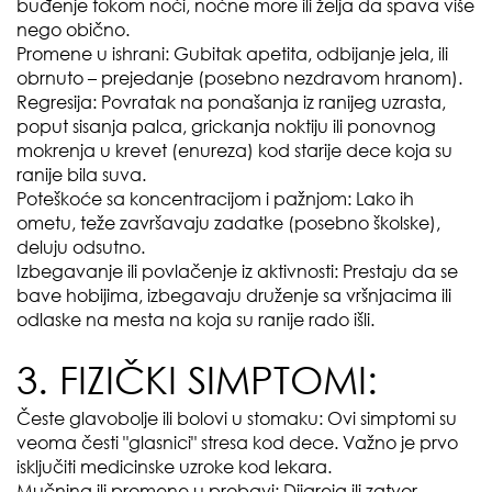
buđenje tokom noći, noćne more ili želja da spava više
nego obično.
Promene u ishrani: Gubitak apetita, odbijanje jela, ili
obrnuto – prejedanje (posebno nezdravom hranom).
Regresija: Povratak na ponašanja iz ranijeg uzrasta,
poput sisanja palca, grickanja noktiju ili ponovnog
mokrenja u krevet (enureza) kod starije dece koja su
ranije bila suva.
Poteškoće sa koncentracijom i pažnjom: Lako ih
ometu, teže završavaju zadatke (posebno školske),
deluju odsutno.
Izbegavanje ili povlačenje iz aktivnosti: Prestaju da se
bave hobijima, izbegavaju druženje sa vršnjacima ili
odlaske na mesta na koja su ranije rado išli.
3. FIZIČKI SIMPTOMI:
Česte glavobolje ili bolovi u stomaku: Ovi simptomi su
veoma česti "glasnici" stresa kod dece. Važno je prvo
isključiti medicinske uzroke kod lekara.
Mučnina ili promene u probavi: Dijareja ili zatvor.