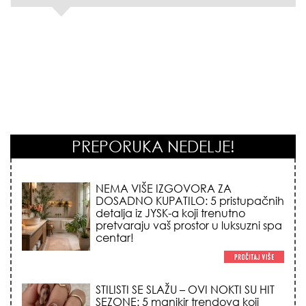
PREPORUKA NEDELJE!
STILISTI SE SLAŽU – OVI NOKTI SU HIT
SEZONE: 5 manikir trendova koji
osvajaju sve poglede i izgledaju
skupo na svačijim rukama!
REDAK ASTRO FENOMEN POČINJE
7. AVGUSTA: Veliki Vazdušni Trigon
otvara kapiju sreće i menja sudbinu