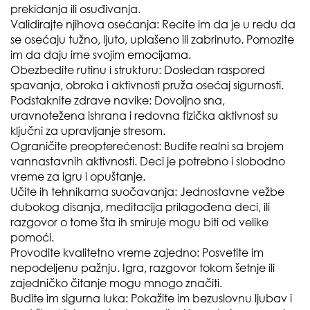
prekidanja ili osuđivanja.
Validirajte njihova osećanja: Recite im da je u redu da
se osećaju tužno, ljuto, uplašeno ili zabrinuto. Pomozite
im da daju ime svojim emocijama.
Obezbedite rutinu i strukturu: Dosledan raspored
spavanja, obroka i aktivnosti pruža osećaj sigurnosti.
Podstaknite zdrave navike: Dovoljno sna,
uravnotežena ishrana i redovna fizička aktivnost su
ključni za upravljanje stresom.
Ograničite preopterećenost: Budite realni sa brojem
vannastavnih aktivnosti. Deci je potrebno i slobodno
vreme za igru i opuštanje.
Učite ih tehnikama suočavanja: Jednostavne vežbe
dubokog disanja, meditacija prilagođena deci, ili
razgovor o tome šta ih smiruje mogu biti od velike
pomoći.
Provodite kvalitetno vreme zajedno: Posvetite im
nepodeljenu pažnju. Igra, razgovor tokom šetnje ili
zajedničko čitanje mogu mnogo značiti.
Budite im sigurna luka: Pokažite im bezuslovnu ljubav i