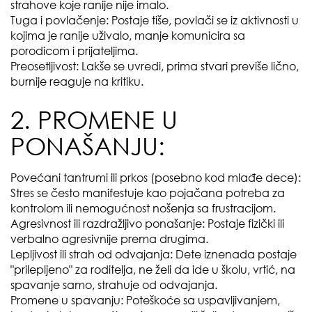
strahove koje ranije nije imalo.
Tuga i povlačenje: Postaje tiše, povlači se iz aktivnosti u
kojima je ranije uživalo, manje komunicira sa
porodicom i prijateljima.
Preosetljivost: Lakše se uvredi, prima stvari previše lično,
burnije reaguje na kritiku.
2. PROMENE U
PONAŠANJU:
Povećani tantrumi ili prkos (posebno kod mlađe dece):
Stres se često manifestuje kao pojačana potreba za
kontrolom ili nemogućnost nošenja sa frustracijom.
Agresivnost ili razdražljivo ponašanje: Postaje fizički ili
verbalno agresivnije prema drugima.
Lepljivost ili strah od odvajanja: Dete iznenada postaje
"prilepljeno" za roditelja, ne želi da ide u školu, vrtić, na
spavanje samo, strahuje od odvajanja.
Promene u spavanju: Poteškoće sa uspavljivanjem,