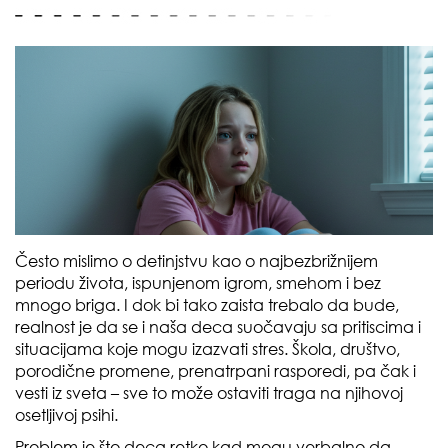
Često mislimo o detinjstvu kao o najbezbrižnijem
periodu života, ispunjenom igrom, smehom i bez
mnogo briga. I dok bi tako zaista trebalo da bude,
realnost je da se i naša deca suočavaju sa pritiscima i
situacijama koje mogu izazvati stres. Škola, društvo,
porodične promene, prenatrpani rasporedi, pa čak i
vesti iz sveta – sve to može ostaviti traga na njihovoj
osetljivoj psihi.
Problem je što deca retko kad mogu verbalno da