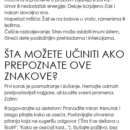
Umor ili nedostatak energije: Deluje iscrpljeno čak i
nakon dovoljno sna.
Napetost mišića: Žali se na bolove u vratu, ramenima ili
leđima.
Češće razboljevanje: Stres može oslabiti imuni sistem,
čineći dete podložnijim prehladama i infekcijama.
ŠTA MOŽETE UČINITI AKO
PREPOZNATE OVE
ZNAKOVE?
Prvi korak je posmatranje i slušanje. Nemojte odmah
pretpostavljati najgore, ali budite svesni promena.
Zatim:
Razgovarajte sa detetom: Pronađite miran trenutak i
blago pitajte kako se oseća. Postavljajte otvorena
pitanja koja ne sugerišu odgovor ("Šta ti se dešava u
školi?", "Kako se osećaš kad..."). Slušajte pažljivo, bez