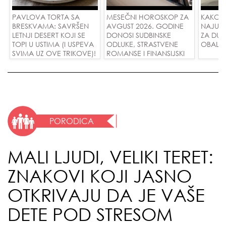
PAVLOVA TORTA SA
MESEČNI HOROSKOP ZA
KAKO 
BRESKVAMA: SAVRŠEN
AVGUST 2026. GODINE
NAJUD
LETNJI DESERT KOJI SE
DONOSI SUDBINSKE
ZA DUG
TOPI U USTIMA (I USPEVA
ODLUKE, STRASTVENE
OBALE
SVIMA UZ OVE TRIKOVE)!
ROMANSE I FINANSIJSKI
USPEH ZA SVE ZNAKOVE!
PORODICA
MALI LJUDI, VELIKI TERET:
ZNAKOVI KOJI JASNO
OTKRIVAJU DA JE VAŠE
DETE POD STRESOM