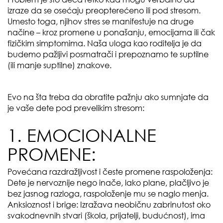
izraze da se osećaju preopterećeno ili pod stresom.
Umesto toga, njihov stres se manifestuje na druge
načine – kroz promene u ponašanju, emocijama ili čak
fizičkim simptomima. Naša uloga kao roditelja je da
budemo pažljivi posmatrači i prepoznamo te suptilne
(ili manje suptilne) znakove.
Evo na šta treba da obratite pažnju ako sumnjate da
je vaše dete pod prevelikim stresom:
1. EMOCIONALNE
PROMENE:
Povećana razdražljivost i česte promene raspoloženja:
Dete je nervoznije nego inače, lako plane, plačljivo je
bez jasnog razloga, raspoloženje mu se naglo menja.
Anksioznost i brige: Izražava neobičnu zabrinutost oko
svakodnevnih stvari (škola, prijatelji, budućnost), ima