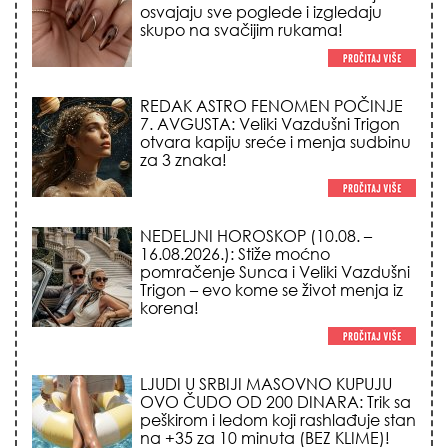
za 3 znaka!
NEDELJNI HOROSKOP (10.08. –
16.08.2026.): Stiže moćno
pomračenje Sunca i Veliki Vazdušni
Trigon – evo kome se život menja iz
korena!
LJUDI U SRBIJI MASOVNO KUPUJU
OVO ČUDO OD 200 DINARA: Trik sa
peškirom i ledom koji rashlađuje stan
na +35 za 10 minuta (BEZ KLIME)!
TRIK SA CRVENIM NOVČANIKOM I
LOVOROVIM LISTOM: Stari ritual
privlačenja novca koji treba uraditi
baš tokom sezone Lava!