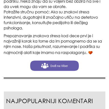
podršku. Neka znaju da su voljeni bez obzira na sve i
da uvek mogu da vam se obrate.
Potražite stručnu pomoć: Ako su znakovi stresa
intenzivni, dugotrajni ili značajno utiču na detetovo
funkcionisanje, konsultujte pedijatra ili dečijeg
psihologa.
Prepoznavanje znakova stresa kod dece prvi je i
najvažniji korak ka tome da im pomognemo da se sa
njim nose. Naša prisutnost, razumevanje i podrška su
najmoćniji alati koje imamo na raspolaganju.
NAJPOPULARNIJI KOMENTARI