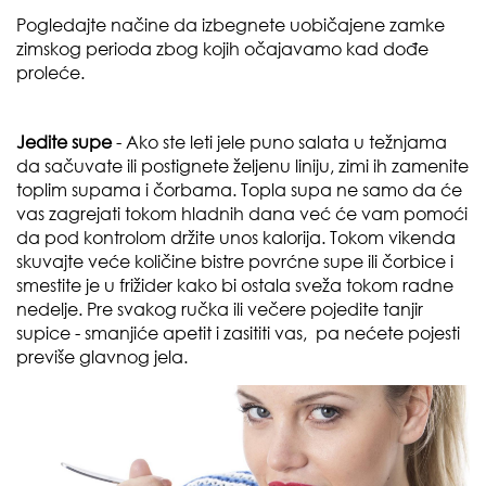
Pogledajte načine da izbegnete uobičajene zamke
zimskog perioda zbog kojih očajavamo kad dođe
proleće.
Jedite supe
- Ako ste leti jele puno salata u težnjama
da sačuvate ili postignete željenu liniju, zimi ih zamenite
toplim supama i čorbama. Topla supa ne samo da će
vas zagrejati tokom hladnih dana već će vam pomoći
da pod kontrolom držite unos kalorija. Tokom vikenda
skuvajte veće količine bistre povrćne supe ili čorbice i
smestite je u frižider kako bi ostala sveža tokom radne
nedelje. Pre svakog ručka ili večere pojedite tanjir
supice - smanjiće apetit i zasititi vas, pa nećete pojesti
previše glavnog jela.