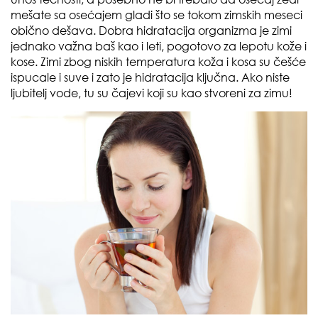
mešate sa osećajem gladi što se tokom zimskih meseci
obično dešava. Dobra hidratacija organizma je zimi
jednako važna baš kao i leti, pogotovo za lepotu kože i
kose. Zimi zbog niskih temperatura koža i kosa su češće
ispucale i suve i zato je hidratacija ključna. Ako niste
ljubitelj vode, tu su čajevi koji su kao stvoreni za zimu!