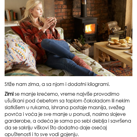
Stiže nam zima, a sa njom i dodatni kilogrami.
Zimi
se manje krećemo, vreme najviše provodimo
ušuškani pod ćebetom sa toplom čokoladom ili nekim
slatkišem u rukama, ishrana postaje masnija, svežeg
povrća i voća je sve manje u ponudi, nosimo slojeve
garderobe, a odeća je sama po sebi deblja i savršena
da se sakriju viškovi što dodatno daje osećaj
opuštenosti i to sve vodi gojenju.