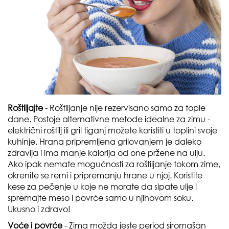
Roštiljajte
- Roštiljanje nije rezervisano samo za tople
dane. Postoje alternativne metode idealne za zimu -
električni roštilj ili gril tiganj možete koristiti u toplini svoje
kuhinje. Hrana pripremljena grilovanjem je daleko
zdravija i ima manje kalorija od one pržene na ulju.
Ako ipak nemate mogućnosti za roštiljanje tokom zime,
okrenite se rerni i pripremanju hrane u njoj. Koristite
kese za pečenje u koje ne morate da sipate ulje i
spremajte meso i povrće samo u njihovom soku.
Ukusno i zdravo!
Voće i povrće
- Zima možda jeste period siromašan