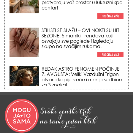
REDAK ASTRO FENOMEN POČINJE
7. AVGUSTA: Veliki Vazdušni Trigon
otvara kapiju sreće i menja sudbinu
za 3 znaka!
LJUDI U SRBIJI MASOVNO KUPUJU
OVO ČUDO OD 200 DINARA: Trik sa
peškirom i ledom koji rashlađuje stan
na +35 za 10 minuta (BEZ KLIME)!
DATUMI KOJI MENJAJU SUDBINU:
Ošišajte se OVIH dana u mesecu
ako želite da vam kosa raste kao iz
vode i privučete novu ljubav!