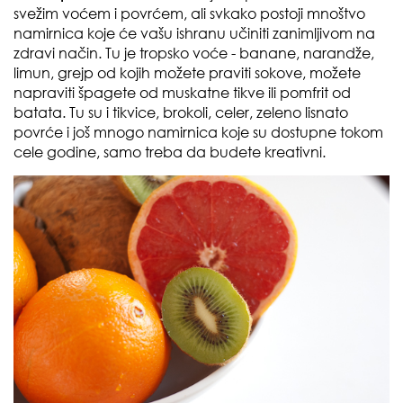
svežim voćem i povrćem, ali svkako postoji mnoštvo
namirnica koje će vašu ishranu učiniti zanimljivom na
zdravi način. Tu je tropsko voće - banane, narandže,
limun, grejp od kojih možete praviti sokove, možete
napraviti špagete od muskatne tikve ili pomfrit od
batata. Tu su i tikvice, brokoli, celer, zeleno lisnato
povrće i još mnogo namirnica koje su dostupne tokom
cele godine, samo treba da budete kreativni.