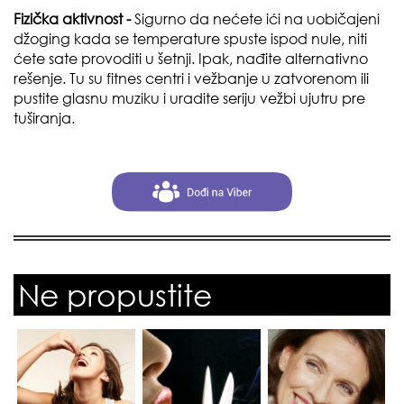
Fizička aktivnost -
Sigurno da nećete ići na uobičajeni
džoging kada se temperature spuste ispod nule, niti
ćete sate provoditi u šetnji. Ipak, nađite alternativno
rešenje. Tu su fitnes centri i vežbanje u zatvorenom ili
pustite glasnu muziku i uradite seriju vežbi ujutru pre
tuširanja.
Ne propustite