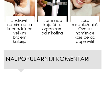
5 zdravih
Namirnice
Loše
namirnica sa
koje čiste
raspoloženje?
iznenađujuće
organizam
Ovo su
velikim
od nikotina
namirnice
brojem
koje će ga
kalorija
popraviti!
NAJPOPULARNIJI KOMENTARI