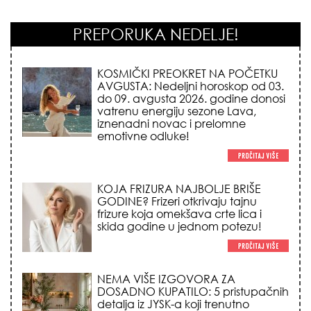
PREPORUKA NEDELJE!
KOJA FRIZURA NAJBOLJE BRIŠE
GODINE? Frizeri otkrivaju tajnu
frizure koja omekšava crte lica i
skida godine u jednom potezu!
NEMA VIŠE IZGOVORA ZA
DOSADNO KUPATILO: 5 pristupačnih
detalja iz JYSK-a koji trenutno
pretvaraju vaš prostor u luksuzni spa
centar!
STILISTI SE SLAŽU – OVI NOKTI SU HIT
SEZONE: 5 manikir trendova koji
osvajaju sve poglede i izgledaju
skupo na svačijim rukama!