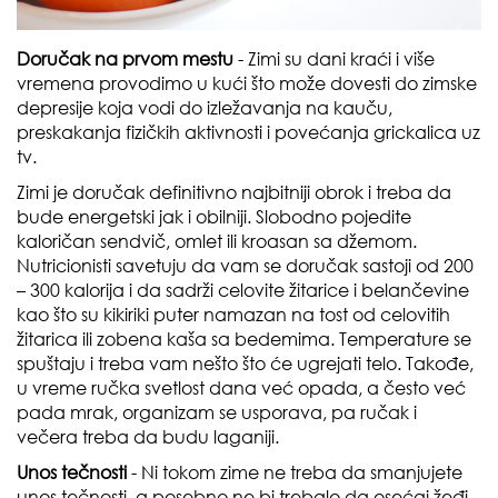
Doručak na prvom mestu
- Zimi su dani kraći i više
vremena provodimo u kući što može dovesti do zimske
depresije koja vodi do izležavanja na kauču,
preskakanja fizičkih aktivnosti i povećanja grickalica uz
tv.
Zimi je doručak definitivno najbitniji obrok i treba da
bude energetski jak i obilniji. Slobodno pojedite
kaloričan sendvič, omlet ili kroasan sa džemom.
Nutricionisti savetuju da vam se doručak sastoji od 200
– 300 kalorija i da sadrži celovite žitarice i belančevine
kao što su kikiriki puter namazan na tost od celovitih
žitarica ili zobena kaša sa bedemima. Temperature se
spuštaju i treba vam nešto što će ugrejati telo. Takođe,
u vreme ručka svetlost dana već opada, a često već
pada mrak, organizam se usporava, pa ručak i
večera treba da budu laganiji.
Unos tečnosti
- Ni tokom zime ne treba da smanjujete
unos tečnosti, a posebno ne bi trebalo da osećaj žeđi