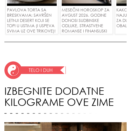
PAVLOVA TORTA SA
MESEČNI HOROSKOP ZA
KAKO 
BRESKVAMA: SAVRŠEN
AVGUST 2026. GODINE
NAJUD
LETNJI DESERT KOJI SE
DONOSI SUDBINSKE
ZA DUG
TOPI U USTIMA (I USPEVA
ODLUKE, STRASTVENE
OBALE
SVIMA UZ OVE TRIKOVE)!
ROMANSE I FINANSIJSKI
USPEH ZA SVE ZNAKOVE!
TELO I DUH
IZBEGNITE DODATNE
KILOGRAME OVE ZIME