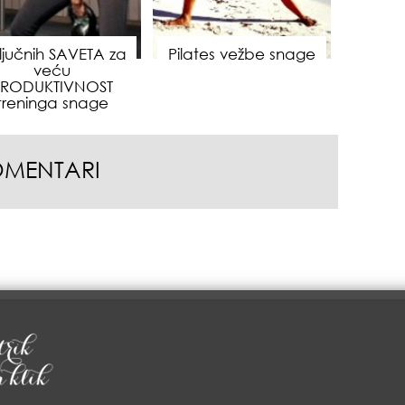
ključnih SAVETA za
Pilates vežbe snage
veću
PRODUKTIVNOST
treninga snage
OMENTARI
sam