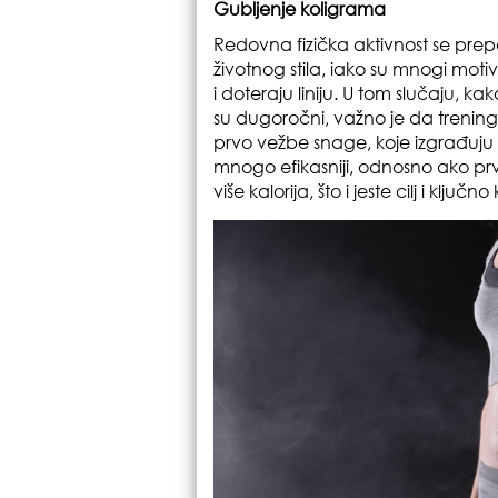
Gubljenje koligrama
Redovna fizička aktivnost se pre
životnog stila, iako su mnogi moti
i doteraju liniju. U tom slučaju, kako
su dugoročni, važno je da trening
prvo vežbe snage, koje izgrađuju m
mnogo efikasniji, odnosno ako p
više kalorija, što i jeste cilj i klju