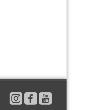
3 letnja autfita od
lana i viskoze u
kojima nikada
nećete izgledati
jeftino!
NOGE I STOMAK
VAM OTIČU NA
VRUĆINI? Napitak
od 2 sastojka iz
kuhinje izbacuje svu
zadržanu vodu za
o 24 sata!
KOSMIČKI PREOKRET
NA POČETKU
AVGUSTA: Nedeljni
horoskop od 03. do
09. avgusta 2026.