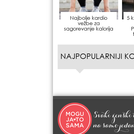
Najbolje kardio
5 
vežbe za
sagorevanje kalorija
NAJPOPULARNIJI K