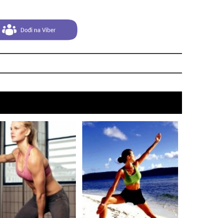
suš
gen
oki
muž