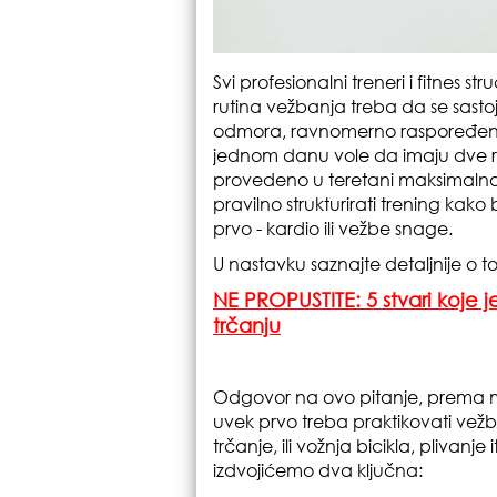
Svi profesionalni treneri i fitnes 
rutina vežbanja treba da se sasto
odmora, ravnomerno raspoređenih 
jednom danu vole da imaju dve raz
provedeno u teretani maksimalno i
pravilno strukturirati trening kako b
prvo - kardio ili vežbe snage.
U nastavku saznajte detaljnije o 
NE PROPUSTITE: 5 stvari koje 
trčanju
Odgovor na ovo pitanje, prema miš
uvek prvo treba praktikovati vežb
trčanje, ili vožnja bicikla, plivanje
izdvojićemo dva ključna: