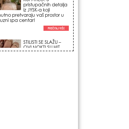
poglede i izgledaju
po na svačijim rukama!
REDAK ASTRO
FENOMEN POČINJE
7. AVGUSTA: Veliki
Vazdušni Trigon
otvara kapiju sreće i
menja sudbinu za 3
ka!
LJUDI U SRBIJI
MASOVNO KUPUJU
OVO ČUDO OD 200
DINARA: Trik sa
peškirom i ledom koji
rashlađuje stan na
 za 10 minuta (BEZ KLIME)!