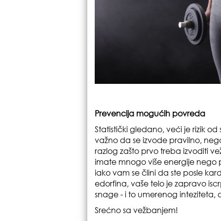
Prevencija mogućih povreda
Statistički gledano, veći je rizik 
važno da se izvode pravilno, nego
razlog zašto prvo treba izvoditi 
imate mnogo više energije nego p
iako vam se člini da ste posle ka
edorfina, vaše telo je zapravo is
snage - i to umerenog inteziteta, 
Srećno sa vežbanjem!