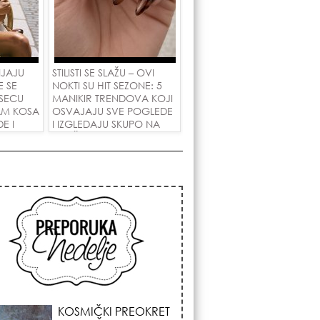
NJAJU
STILISTI SE SLAŽU – OVI
E SE
NOKTI SU HIT SEZONE: 5
SECU
MANIKIR TRENDOVA KOJI
AM KOSA
OSVAJAJU SVE POGLEDE
E I
I IZGLEDAJU SKUPO NA
 LJUBAV!
SVAČIJIM RUKAMA!
KOJA FRIZURA