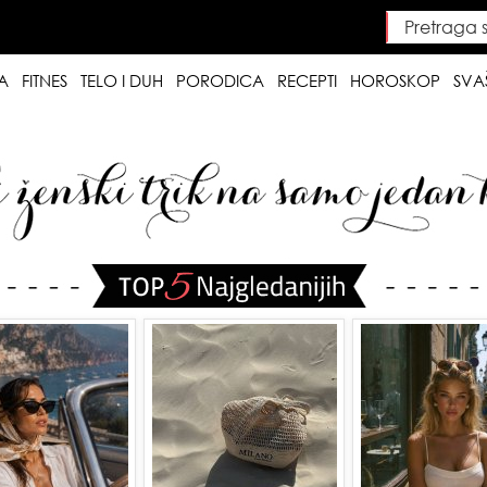
Pretraga saj
Searc
A
FITNES
TELO I DUH
PORODICA
RECEPTI
HOROSKOP
SVA