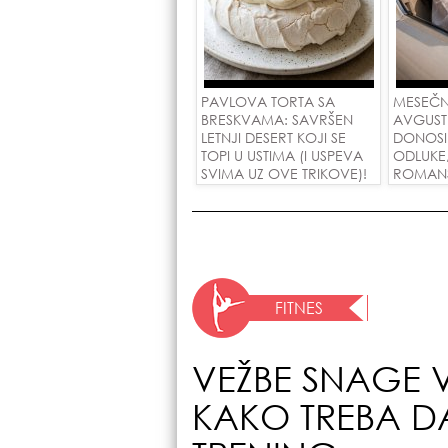
PAVLOVA TORTA SA
MESEČN
BRESKVAMA: SAVRŠEN
AVGUST
LETNJI DESERT KOJI SE
DONOSI
TOPI U USTIMA (I USPEVA
ODLUKE
SVIMA UZ OVE TRIKOVE)!
ROMANSE
USPEH Z
FITNES
VEŽBE SNAGE V
KAKO TREBA D