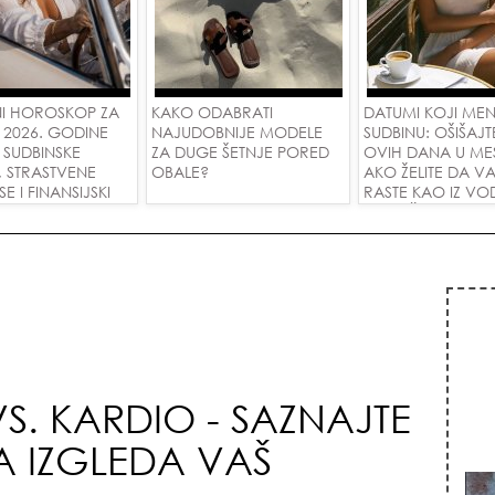
I HOROSKOP ZA
KAKO ODABRATI
DATUMI KOJI ME
 2026. GODINE
NAJUDOBNIJE MODELE
SUDBINU: OŠIŠAJT
 SUDBINSKE
ZA DUGE ŠETNJE PORED
OVIH DANA U ME
, STRASTVENE
OBALE?
AKO ŽELITE DA V
 I FINANSIJSKI
RASTE KAO IZ VOD
A SVE ZNAKOVE!
PRIVUČETE NOVU
S. KARDIO - SAZNAJTE
A IZGLEDA VAŠ