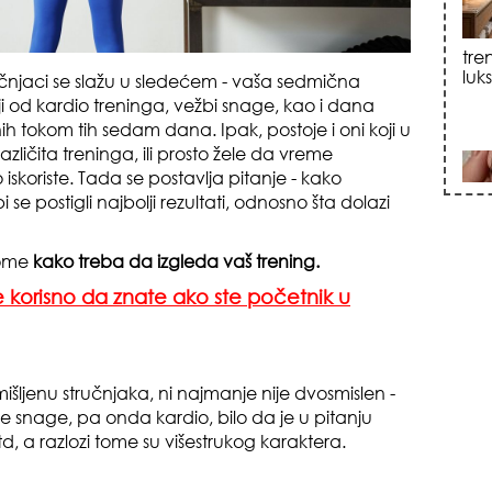
sku
stručnjaci se slažu u sledećem - vaša sedmična
ji od kardio treninga, vežbi snage, kao i dana
tokom tih sedam dana. Ipak, postoje i oni koji u
ličita treninga, ili prosto žele da vreme
skoriste. Tada se postavlja pitanje - kako
i se postigli najbolji rezultati, odnosno šta dolazi
zna
tome
kako treba da izgleda vaš trening.
je korisno da znate ako ste početnik u
ljenu stručnjaka, ni najmanje nije dvosmislen -
e snage, pa onda kardio, bilo da je u pitanju
 itd, a razlozi tome su višestrukog karaktera.
+35