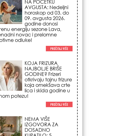
NAJBOLJE BRIŠE
GODINE? Frizeri
otkrivaju tajnu frizure
koja omekšava crte
lica i skida godine u
nom potezu!
NEMA VIŠE
IZGOVORA ZA
DOSADNO
KUPATILO: 5
pristupačnih detalja
iz JYSK-a koji
nutno pretvaraju vaš prostor u
suzni spa centar!
STILISTI SE SLAŽU –
OVI NOKTI SU HIT
SEZONE: 5 manikir
trendova koji
osvajaju sve