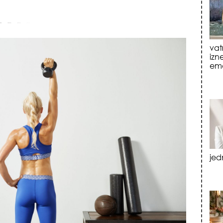
jed
tre
luk