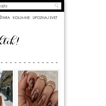
ta
h form
ŠTARA
KOLUMNE
UPOZNAJ SVET