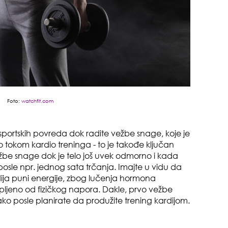
da
Foto:
watchfit.com
zbo
mes
od sportskih povreda dok radite vežbe snage, koje je
 tokom kardio treninga - to je takođe ključan
vežbe snage dok je telo još uvek odmorno i kada
osle npr. jednog sata trčanja. Imajte u vidu da
rdija puni energije, zbog lučenja hormona
crpljeno od fizičkog napora. Dakle, prvo vežbe
ako posle planirate da produžite trening kardijom.
čuv