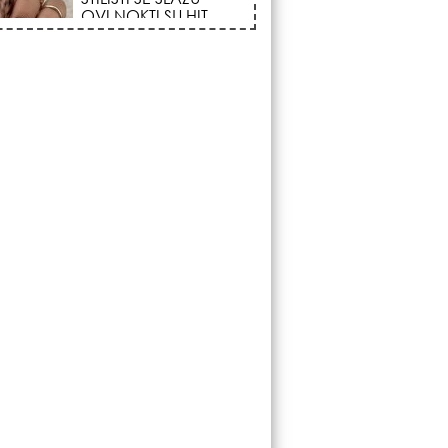
FENOMEN POČINJE
7. AVGUSTA: Veliki
Vazdušni Trigon
otvara kapiju sreće i
menja sudbinu za 3
ka!
LJUDI U SRBIJI
MASOVNO KUPUJU
OVO ČUDO OD 200
DINARA: Trik sa
peškirom i ledom koji
rashlađuje stan na
 za 10 minuta (BEZ KLIME)!
DATUMI KOJI
MENJAJU SUDBINU:
Ošišajte se OVIH
dana u mesecu ako
želite da vam kosa