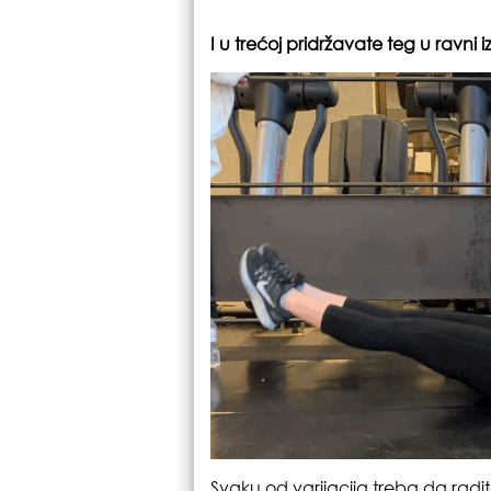
I u trećoj pridržavate teg u ravni
Svaku od varijacija treba da radit