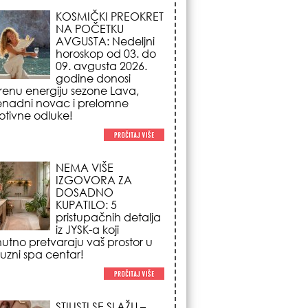
NEMA VIŠE
IZGOVORA ZA
DOSADNO
KUPATILO: 5
pristupačnih detalja
iz JYSK-a koji
nutno pretvaraju vaš prostor u
suzni spa centar!
STILISTI SE SLAŽU –
OVI NOKTI SU HIT
SEZONE: 5 manikir
trendova koji
osvajaju sve
poglede i izgledaju
po na svačijim rukama!
REDAK ASTRO