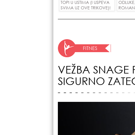
TOPI U USTIMA (I USPEVA
ODLUKE
SVIMA UZ OVE TRIKOVE)!
ROMANSE
USPEH Z
FITNES
VEŽBA SNAGE
SIGURNO ZATE