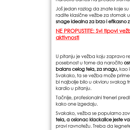
Još jedan razlog da znate koje s
radite klasične vežbe za stomak 
snage idealna za brzo i efikasno 
NE PROPUSTITE: Svi tipovi vežbi
aktivnosti
U pitanju je vežba koju zapravo re
posebnost u tome da naročito
os
balans celog tela, za snagu,
kao i
Svakako, ta se vežba može primeni
bi najbolje bilo u okvioru svakog tr
kardio u pitanju.
Tačnije, profesionalni treneri pre
kako one izgedaju.
Svakako, vežba se popularno zo
tela, a oslonac klackalice jeste va
pravi ravnotežu. Treba da legnet