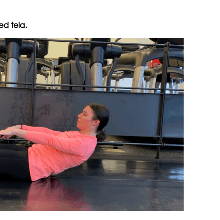
ed tela.
čuv
suš
gen
oki