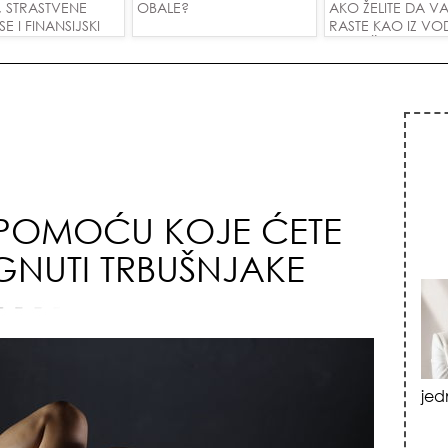
, STRASTVENE
OBALE?
AKO ŽELITE DA V
 I FINANSIJSKI
RASTE KAO IZ VOD
A SVE ZNAKOVE!
PRIVUČETE NOVU
 POMOĆU KOJE ĆETE
GNUTI TRBUŠNJAKE
vat
izn
emo