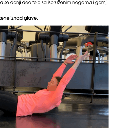
se donji deo tela sa ispruženim nogama i gornji
pri
užene iznad glave.
tok
zbo
mes