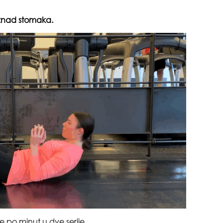
 iznad stomaka.
muž
odg
e po minut u dve serije.