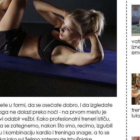
tre
luk
te u formi, da se osećate dobro, i da izgledate
 toga ne dolazi preko noći - na prvom mestu je
sku
i odabir vežbi. Kako profesionalni treneri ističu,
a se zategnemo, nakon što smo, recimo, izgubili
u i kombinaciju kardio i treninga snage, a to se
a iako svi želimo zategnute trbušnjake.