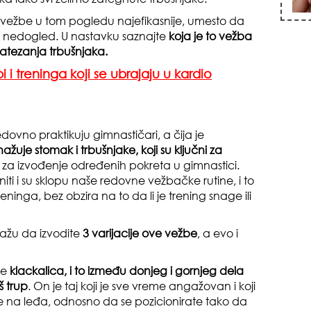
u vežbe u tom pogledu najefikasnije, umesto da
u nedogled. U nastavku saznajte
koja je to vežba
zatezanja trbušnjaka.
 i treninga koji se ubrajaju u kardio
zna
dovno praktikuju gimnastičari, a čija je
nažuje stomak i trbušnjake, koji su ključni za
 za izvođenje određenih pokreta u gimnastici.
ti i su sklopu naše redovne vežbačke rutine, i to
eninga, bez obzira na to da li je trening snage ili
+35
dlažu da izvodite
3 varijacije ove vežbe
, a evo i
ve
klackalica, i to između donjeg i gornjeg dela
š trup
. On je taj koji je sve vreme angažovan i koji
e na leđa, odnosno da se pozicionirate tako da