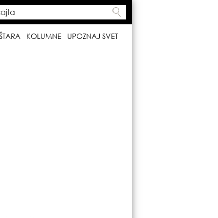
ta
h form
ŠTARA
KOLUMNE
UPOZNAJ SVET