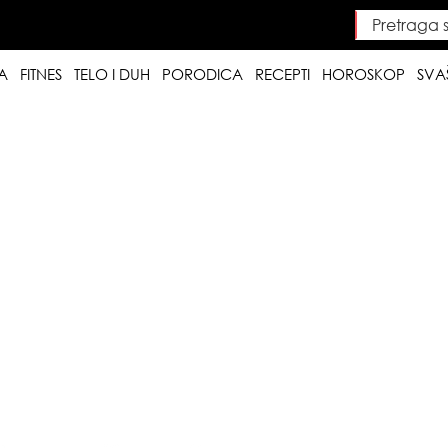
Pretraga saj
Searc
A
FITNES
TELO I DUH
PORODICA
RECEPTI
HOROSKOP
SVA