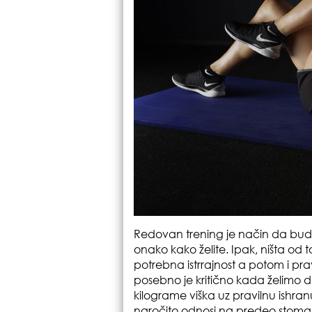
Redovan trening je način da bude
onako kako želite. Ipak, ništa od
potrebna istrrajnost a potom i prav
posebno je kritično kada želimo d
kilograme viška uz pravilnu ishran
naročito odnosi na predeo stomak