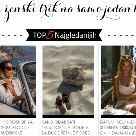
I HOROSKOP ZA
KAKO ODABRATI
DATUMI KOJI ME
 2026. GODINE
NAJUDOBNIJE MODELE
SUDBINU: OŠIŠAJT
 SUDBINSKE
ZA DUGE ŠETNJE PORED
OVIH DANA U ME