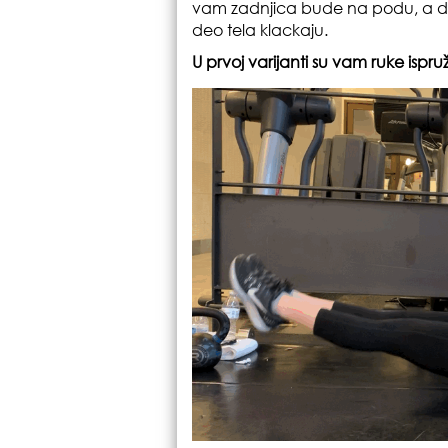
vam zadnjica bude na podu, a da 
deo tela klackaju.
U prvoj varijanti su vam ruke ispr