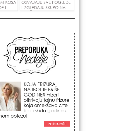
AM KOSA
OSVAJAJU SVE POGLEDE
E I
I IZGLEDAJU SKUPO NA
 LJUBAV!
SVAČIJIM RUKAMA!
KOSMIČKI PREOKRET
NA POČETKU
AVGUSTA: Nedeljni
horoskop od 03. do
09. avgusta 2026.
godine donosi
renu energiju sezone Lava,
enadni novac i prelomne
tivne odluke!