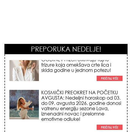
PREPORUKA NEDELJE!
KOSMIČKI PREOKRET NA POČETKU
AVGUSTA: Nedeljni horoskop od 03.
do 09. avgusta 2026. godine donosi
vatrenu energiju sezone Lava,
iznenadni novac i prelomne
emotivne odluke!
NEMA VIŠE IZGOVORA ZA
DOSADNO KUPATILO: 5 pristupačnih
detalja iz JYSK-a koji trenutno
pretvaraju vaš prostor u luksuzni spa