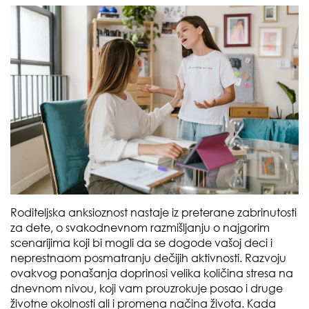
Roditeljska anksioznost nastaje iz preterane zabrinutosti
za dete, o svakodnevnom razmišljanju o najgorim
scenarijima koji bi mogli da se dogode vašoj deci i
neprestnaom posmatranju dečijih aktivnosti. Razvoju
ovakvog ponašanja doprinosi velika količina stresa na
dnevnom nivou, koji vam prouzrokuje posao i druge
životne okolnosti ali i promena načina života. Kada