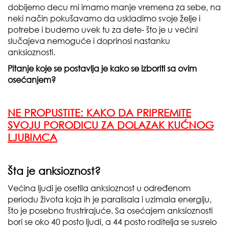
dobijemo decu mi imamo manje vremena za sebe, na
neki način pokušavamo da uskladimo svoje želje i
potrebe i budemo uvek tu za dete- što je u većini
slučajeva nemoguće i doprinosi nastanku
anksioznosti.
Pitanje koje se postavlja je kako se izboriti sa ovim
osećanjem?
NE PROPUSTITE:
KAKO DA PRIPREMITE
SVOJU PORODICU ZA DOLAZAK KUĆNOG
LJUBIMCA
Šta je anksioznost?
Većina ljudi je osetila anksioznost u određenom
periodu života koja ih je paralisala i uzimala energiju,
što je posebno frustrirajuće. Sa osećajem anksioznosti
bori se oko 40 posto ljudi, a 44 posto roditelja se susrelo