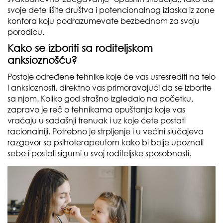
svoje dete lišite društva i potencionalnog izlaska iz zone
konfora koju podrazumevate bezbednom za svoju
porodicu.
Kako se izboriti sa roditeljskom
anksioznošću?
Postoje određene tehnike koje će vas usresrediti na telo
i anksioznosti, direktno vas primoravajući da se izborite
sa njom. Koliko god strašno izgledalo na početku,
zapravo je reč o tehnikama opuštanja koje vas
vraćaju u sadašnji trenuak i uz koje ćete postati
racionalniji. Potrebno je strpljenje i u većini slučajeva
razgovor sa psihoterapeutom kako bi bolje upoznali
sebe i postali sigurni u svoj roditeljske sposobnosti.