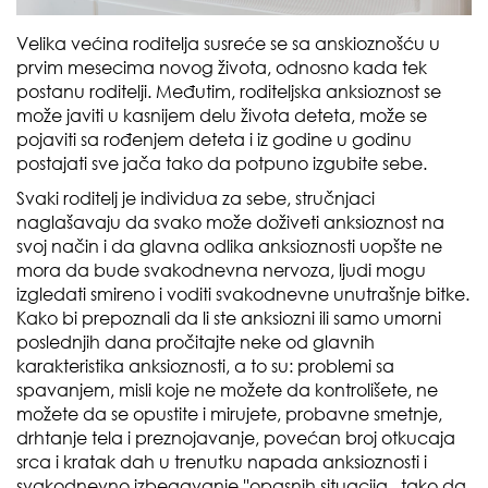
Velika većina roditelja susreće se sa anskioznošću u
prvim mesecima novog života, odnosno kada tek
postanu roditelji. Međutim, roditeljska anksioznost se
može javiti u kasnijem delu života deteta, može se
pojaviti sa rođenjem deteta i iz godine u godinu
postajati sve jača tako da potpuno izgubite sebe.
Svaki roditelj je individua za sebe, stručnjaci
naglašavaju da svako može doživeti anksioznost na
svoj način i da glavna odlika anksioznosti uopšte ne
mora da bude svakodnevna nervoza, ljudi mogu
izgledati smireno i voditi svakodnevne unutrašnje bitke.
Kako bi prepoznali da li ste anksiozni ili samo umorni
poslednjih dana pročitajte neke od glavnih
karakteristika anksioznosti, a to su: problemi sa
spavanjem, misli koje ne možete da kontrolišete, ne
možete da se opustite i mirujete, probavne smetnje,
drhtanje tela i preznojavanje, povećan broj otkucaja
srca i kratak dah u trenutku napada anksioznosti i
svakodnevno izbegavanje ''opasnih situacija,, tako da