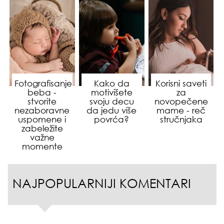
Fotografisanje
Kako da
Korisni saveti
beba -
motivišete
za
stvorite
svoju decu
novopečene
nezaboravne
da jedu više
mame - reč
uspomene i
povrća?
stručnjaka
zabeležite
važne
momente
NAJPOPULARNIJI KOMENTARI