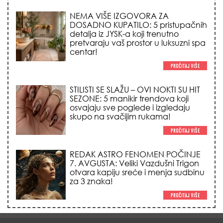
centar!
STILISTI SE SLAŽU – OVI NOKTI SU HIT
SEZONE: 5 manikir trendova koji
osvajaju sve poglede i izgledaju
skupo na svačijim rukama!
REDAK ASTRO FENOMEN POČINJE
7. AVGUSTA: Veliki Vazdušni Trigon
otvara kapiju sreće i menja sudbinu
za 3 znaka!
LJUDI U SRBIJI MASOVNO KUPUJU
OVO ČUDO OD 200 DINARA: Trik sa
peškirom i ledom koji rashlađuje stan
na +35 za 10 minuta (BEZ KLIME)!