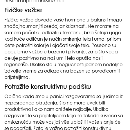
nestati napadi anksioznosti.
Fizičke vežbe
Fizičke vežbe dovode vaše hormone u balans i mogu
značajno smanjiti osećaj anksioznosti. Ne morate na
samom početku odlaziti u teretanu, brza šetnja i joga
kod kuće odličan je način smirenja tela i uma, pritom
ćete potrošiti kalorije i ojačati svoje telo. Posebno su
popularne vežbe u bazenu i plivanje, zato što voda
deluje pozitivno na naš um i telo opušta nas i
regeneriše. Ukoliko ste u mogućnosti jednom nedeljno
izdvojte vreme za odlazak na bazen sa porodicom ili
prijateljima.
Potražite konstruktivnu podršku
Obično kada smo u panici razgovaramo sa ljudima iz
neposrednog okruženja, što ne mora uvek biti
produktivno i ako nam oni žele najbolje. Ukoliko
razgovarate sa prijateljicom koja se takođe susreće sa
ansioznošću može vas još više uplašiti i vaše stanje će
se pogoršati. Zato je važno potražiti konstruktivnu