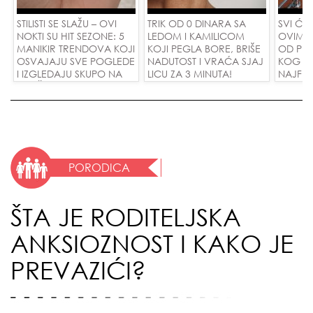
STILISTI SE SLAŽU – OVI
TRIK OD 0 DINARA SA
SVI ĆE 
NOKTI SU HIT SEZONE: 5
LEDOM I KAMILICOM
OVIM M
MANIKIR TRENDOVA KOJI
KOJI PEGLA BORE, BRIŠE
OD PIS
OSVAJAJU SVE POGLEDE
NADUTOST I VRAĆA SJAJ
KOG KO
I IZGLEDAJU SKUPO NA
LICU ZA 3 MINUTA!
NAJFINI
SVAČIJIM RUKAMA!
SU POL
ZAMEN
DINARA
PORODICA
ŠTA JE RODITELJSKA
ANKSIOZNOST I KAKO JE
PREVAZIĆI?