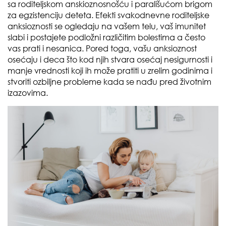
sa roditeljskom anskioznosnošću i parališućom brigom
za egzistenciju deteta. Efekti svakodnevne roditeljske
anksioznosti se ogledaju na vašem telu, vaš imunitet
slabi i postajete podložni različitim bolestima a često
vas prati i nesanica. Pored toga, vašu anksioznost
osećaju i deca što kod njih stvara osećaj nesigurnosti i
manje vrednosti koji ih može pratiti u zrelim godinima i
stvoriti ozbiljne probleme kada se nađu pred životnim
izazovima.