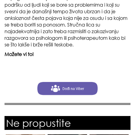
podršku od ljudi koji se bore sa problemima i koji su
svesni da je današnji tempo života ubrzan i da je
anksioznost česta pojava koja nije za osudu i sa kojom
se treba boriti sa ponosom. Stručna lica su
najadekvatnija i zato treba razmisliti o zakazivanju
razgovora sa psihologom ili psihoterapeutom kako bi
se što lakše i brže rešili teskobe.
Možete vi to!
Ne propustite