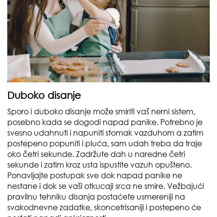
Duboko disanje
Sporo i duboko disanje može smiriti vaš nerni sistem,
posebno kada se dogodi napad panike. Potrebno je
svesno udahnuti i napuniti stomak vazduhom a zatim
postepeno popuniti i pluća, sam udah treba da traje
oko četri sekunde. Zadržute dah u naredne četri
sekunde i zatim kroz usta ispustite vazuh opušteno.
Ponavljajte postupak sve dok napad panike ne
nestane i dok se vaši otkucaji srca ne smire. Vežbajući
pravilnu tehniku disanja postaćete usmereniji na
svakodnevne zadatke, skoncetrisaniji i postepeno će