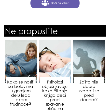
Ne propustite
Kako se nositi
Psiholozi
Zašto nije
sa bolovima
objašnjavaju
dobro
u gornjem
kako čitanje
svađati se
delu leđa
knjiga deci
pred
tokom
pred
decom?
trudnoće?
spavanje
utiče na