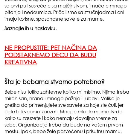
se prvi put susrećete sa majčinstvom, imaćete mnogo
pitanja i nedoumica. Pričali smo sa stručnjacima i oni
imaju korisne, spasonosne savete za mame.
Saznajte ih u nastavku.
NE PROPUSTITE:
PET NAČINA DA
PODSTAKNEMO DECU DA BUDU
KREATIVNA
Šta je bebama stvarno potrebno?
Bebe nisu toliko zahtevne koliko mi mislimo. Njima treba
miran san, hrana i mnogo pažnje i ljubavi. Velika je
greška da primenjujete sve savete za koje ste čuli, jer
ćete biti veoma zauzeti. Mnoge mlade mame tvrde
kako su zauzete i kako nemaju dovoljno vreme za
sebe. Organizacija treba da bude na vašem prvom
mestu. Ipak, bebe žele posvećenu i prisutnu mamu,