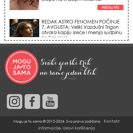
LJUDI U SRBIJI MASOVNO KUPUJU
OVO ČUDO OD 200 DINARA: Trik sa
peškirom i ledom koji rashlađuje stan
na +35 za 10 minuta (BEZ KLIME)!
DATUMI KOJI MENJAJU SUDBINU:
Ošišajte se OVIH dana u mesecu
ako želite da vam kosa raste kao iz
vode i privučete novu ljubav!
KREĆE SEZONA LAVA: 5 tajnih
osobina kraljeva horoskopa zbog
kojih ih svi tajno obožavaju (ili im
opasno zavide)!
Kontakt
Mogu ja to sama © 2012-2026. Sva prava zadržana.
informacije
Uslovi korišćenja
,