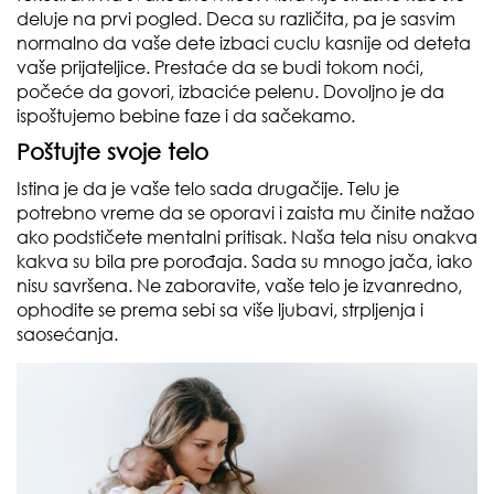
deluje na prvi pogled. Deca su različita, pa je sasvim
normalno da vaše dete izbaci cuclu kasnije od deteta
vaše prijateljice. Prestaće da se budi tokom noći,
počeće da govori, izbaciće pelenu. Dovoljno je da
ispoštujemo bebine faze i da sačekamo.
Poštujte svoje telo
Istina je da je vaše telo sada drugačije. Telu je
potrebno vreme da se oporavi i zaista mu činite nažao
ako podstičete mentalni pritisak. Naša tela nisu onakva
kakva su bila pre porođaja. Sada su mnogo jača, iako
nisu savršena. Ne zaboravite, vaše telo je izvanredno,
ophodite se prema sebi sa više ljubavi, strpljenja i
saosećanja.