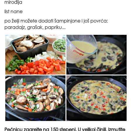
mirođija
list nane
po želji možete dodati šampinjone i još povrća:
paradajz, grašak, papriku...
Pećnicu zagrejte na 150 stepeni. U velikoj činiji, izmutite