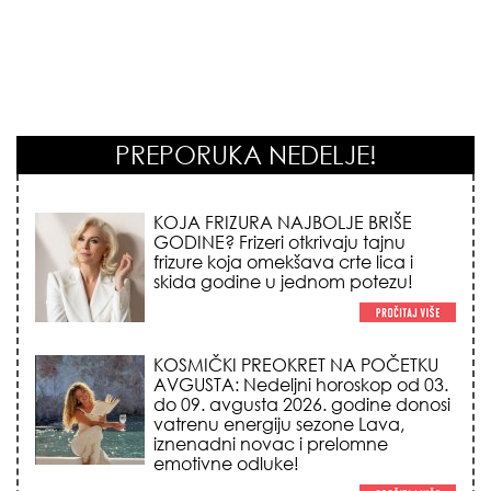
PREPORUKA NEDELJE!
KOSMIČKI PREOKRET NA POČETKU
AVGUSTA: Nedeljni horoskop od 03.
do 09. avgusta 2026. godine donosi
vatrenu energiju sezone Lava,
iznenadni novac i prelomne
emotivne odluke!
NEMA VIŠE IZGOVORA ZA
DOSADNO KUPATILO: 5 pristupačnih
detalja iz JYSK-a koji trenutno
pretvaraju vaš prostor u luksuzni spa
centar!