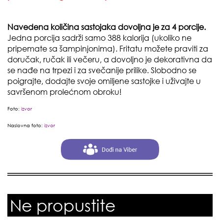
Navedena količina sastojaka dovoljna je za 4 porcije.
Jedna porcija sadrži samo 388 kalorija (ukoliko ne
pripemate sa šampinjonima). Fritatu možete praviti za
doručak, ručak ili večeru, a dovoljno je dekorativna da
se nađe na trpezi i za svečanije prilike. Slobodno se
poigrajte, dodajte svoje omiljene sastojke i uživajte u
savršenom prolećnom obroku!
Foto:
izvor
Naslovna foto:
izvor
Ne propustite