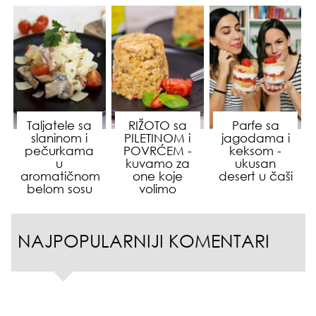
Taljatele sa
RIŽOTO sa
Parfe sa
slaninom i
PILETINOM i
jagodama i
pečurkama
POVRĆEM -
keksom -
u
kuvamo za
ukusan
aromatičnom
one koje
desert u čaši
belom sosu
volimo
NAJPOPULARNIJI KOMENTARI