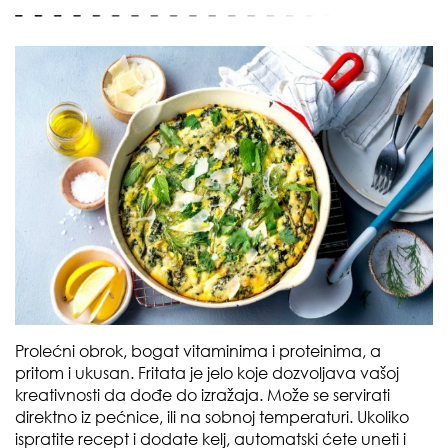
Prolećni obrok, bogat vitaminima i proteinima, a
pritom i ukusan. Fritata je jelo koje dozvoljava vašoj
kreativnosti da dođe do izražaja. Može se servirati
direktno iz pećnice, ili na sobnoj temperaturi. Ukoliko
ispratite recept i dodate kelj, automatski ćete uneti i