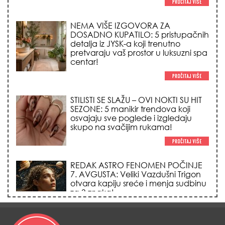
STILISTI SE SLAŽU – OVI NOKTI SU HIT
SEZONE: 5 manikir trendova koji
osvajaju sve poglede i izgledaju
skupo na svačijim rukama!
REDAK ASTRO FENOMEN POČINJE
7. AVGUSTA: Veliki Vazdušni Trigon
otvara kapiju sreće i menja sudbinu
za 3 znaka!
LJUDI U SRBIJI MASOVNO KUPUJU
OVO ČUDO OD 200 DINARA: Trik sa
peškirom i ledom koji rashlađuje stan
na +35 za 10 minuta (BEZ KLIME)!