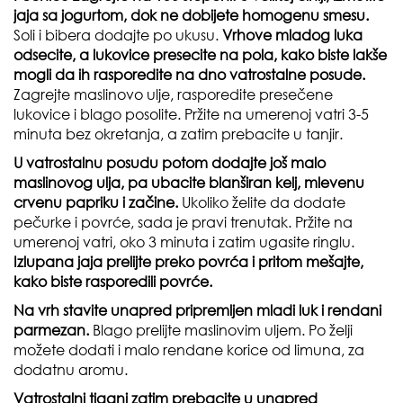
jaja sa jogurtom, dok ne dobijete homogenu smesu.
Soli i bibera dodajte po ukusu.
Vrhove mladog luka
odsecite, a lukovice presecite na pola, kako biste lakše
mogli da ih rasporedite na dno vatrostalne posude.
Zagrejte maslinovo ulje, rasporedite presečene
lukovice i blago posolite. Pržite na umerenoj vatri 3-5
minuta bez okretanja, a zatim prebacite u tanjir.
U vatrostalnu posudu potom dodajte još malo
maslinovog ulja, pa ubacite blanširan kelj, mlevenu
crvenu papriku i začine.
Ukoliko želite da dodate
pečurke i povrće, sada je pravi trenutak. Pržite na
umerenoj vatri, oko 3 minuta i zatim ugasite ringlu.
Izlupana jaja prelijte preko povrća i pritom mešajte,
kako biste rasporedili povrće.
Na vrh stavite unapred pripremljen mladi luk i rendani
parmezan.
Blago prelijte maslinovim uljem. Po želji
možete dodati i malo rendane korice od limuna, za
dodatnu aromu.
Vatrostalni tiganj zatim prebacite u unapred