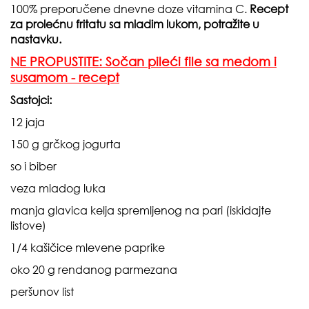
100% preporučene dnevne doze vitamina C.
Recept
za prolećnu fritatu sa mladim lukom, potražite u
nastavku.
NE PROPUSTITE: Sočan pileći file sa medom i
susamom - recept
Sastojci:
12 jaja
150 g grčkog jogurta
so i biber
veza mladog luka
manja glavica kelja spremljenog na pari (iskidajte
listove)
1/4 kašičice mlevene paprike
oko 20 g rendanog parmezana
peršunov list