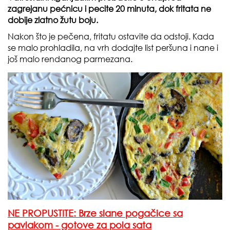
zagrejanu pećnicu i pecite 20 minuta, dok fritata ne
dobije zlatno žutu boju.
Nakon što je pečena, fritatu ostavite da odstoji. Kada
se malo prohladila, na vrh dodajte list peršuna i nane i
još malo rendanog parmezana.
NE PROPUSTITE: Brze slane pogačice sa
pavlakom - gotove za pola sata