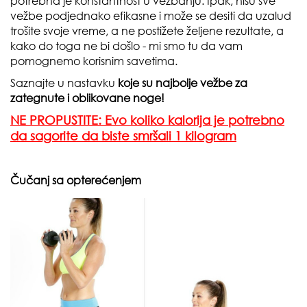
potrebna je konstantnost u vežbanju. Ipak, nisu sve
vežbe podjednako efikasne i može se desiti da uzalud
trošite svoje vreme, a ne postižete željene rezultate, a
kako do toga ne bi došlo - mi smo tu da vam
pomognemo korisnim savetima.
Saznajte u nastavku
koje su najbolje vežbe za
zategnute i oblikovane noge!
NE PROPUSTITE: Evo koliko kalorija je potrebno
da sagorite da biste smršali 1 kilogram
Čučanj sa opterećenjem