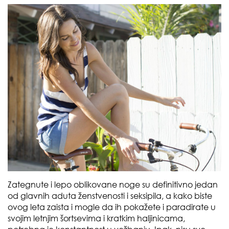
Zategnute i lepo oblikovane noge su definitivno jedan
od glavnih aduta ženstvenosti i seksipila, a kako biste
ovog leta zaista i mogle da ih pokažete i paradirate u
svojim letnjim šortsevima i kratkim haljinicama,