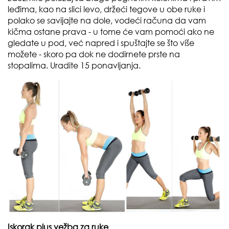
leđima, kao na slici levo, držeći tegove u obe ruke i
polako se savijajte na dole, vodeći računa da vam
kičma ostane prava - u tome će vam pomoći ako ne
gledate u pod, već napred i spuštajte se što više
možete - skoro pa dok ne dodirnete prste na
stopalima. Uradite 15 ponavljanja.
Iskorak plus vežba za ruke