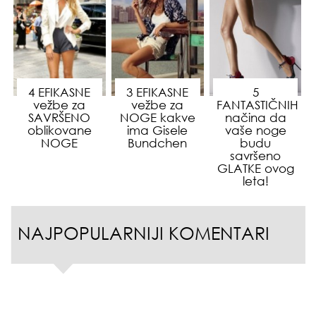
4 EFIKASNE
3 EFIKASNE
5
vežbe za
vežbe za
FANTASTIČNIH
SAVRŠENO
NOGE kakve
načina da
oblikovane
ima Gisele
vaše noge
NOGE
Bundchen
budu
savršeno
GLATKE ovog
leta!
NAJPOPULARNIJI KOMENTARI