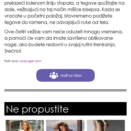
prelazeći kolenom liniju stopala, a tegove spuštajte na
dole, vežbajući na taj način mišiće bisepsa. Kada se
vraćate u početni položaj, istovremeno podižete
tegove do ramena, ne odvajajući ruke od tela.
Ove četiri vežbe vam neće oduzeti mnogo vremena,
a pomoći će vam da imate savršeno oblikovane
noge, ako budete redovni u svojoj rutini treniranja.
Srećno!
Foto izvor:
popsugar.com
Ne propustite