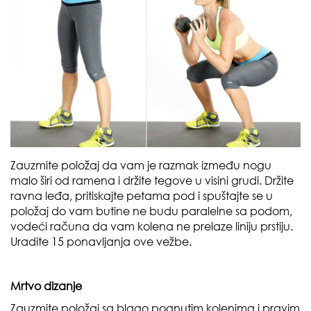
Zauzmite položaj da vam je razmak između nogu
malo širi od ramena i držite tegove u visini grudi. Držite
ravna leđa, pritiskajte petama pod i spuštajte se u
položaj do vam butine ne budu paralelne sa podom,
vodeći računa da vam kolena ne prelaze liniju prstiju.
Uradite 15 ponavljanja ove vežbe.
Mrtvo dizanje
Zauzmite položaj sa blago pognutim kolenima i pravim