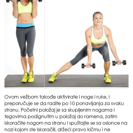
Ovom vežbom takođe aktivirate i noge i ruke, i
preporučuje se da radite po 10 ponavljanja za svaku
stranu. Početni položaj je sa skupljenim nogama i
tegovima podignutim u položaj do ramena, zatim
iskoračite nogom na stranu i spuštajte se sa oslonce na
nozi kojom ste iskoračili, držeći pravo kičmu i ne