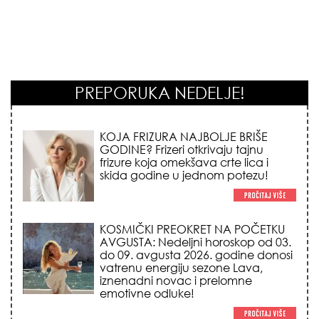
PREPORUKA NEDELJE!
KOSMIČKI PREOKRET NA POČETKU
AVGUSTA: Nedeljni horoskop od 03.
do 09. avgusta 2026. godine donosi
vatrenu energiju sezone Lava,
iznenadni novac i prelomne
emotivne odluke!
NEMA VIŠE IZGOVORA ZA
DOSADNO KUPATILO: 5 pristupačnih
detalja iz JYSK-a koji trenutno
pretvaraju vaš prostor u luksuzni spa
centar!