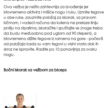
Ova vežba je nešto zahtevnija za izvođenje jer
istovremeno aktivira i mišiće nogu i ruku. Uzmite tegove
u obe ruke, zauzmite položaj za iskorak, sa pravom
kičmom, i vodeći računa da kolena ne prelaze liniju
prstiju na stpalima, iskoračite i spuštajte se (noge treba
da budu međusobno pod uglom od 90 stepeni), a
istovremeno dižite tegove iz ramena na gore - počevši
od položaja kada su vam tegovi u visini vrata dok ih
skroz ne ispravite. Radite po 10 ponavljnja za svaku
nogu.
Bočni iskorak sa vežbom za biceps