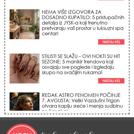
STILISTI SE SLAŽU – OVI NOKTI SU HIT
SEZONE: 5 manikir trendova koji
osvajaju sve poglede i izgledaju
skupo na svačijim rukama!
REDAK ASTRO FENOMEN POČINJE
7. AVGUSTA: Veliki Vazdušni Trigon
otvara kapiju sreće i menja sudbinu
za 3 znaka!
LJUDI U SRBIJI MASOVNO KUPUJU
OVO ČUDO OD 200 DINARA: Trik sa
peškirom i ledom koji rashlađuje stan
na +35 za 10 minuta (BEZ KLIME)!
DATUMI KOJI MENJAJU SUDBINU: