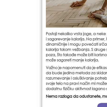
Postoji nekoliko vrsta joge, a neke
i sagorevanje kalorija. Na primer,
dinamičnije i mogu povećati srča
kalorija tokom vežbanja. S druge st
poza, što takođe može biti korisno 
može sagoreti manje kalorija.
Važno je napomenuti da je efikasn
da bude jedina metoda za skidanj
razumevanje i osluškivanje potreb
svoje telo na pravi način mi mož
dodatnu fizičku aktivnost lagano
Nema razloga da odustanete, mož