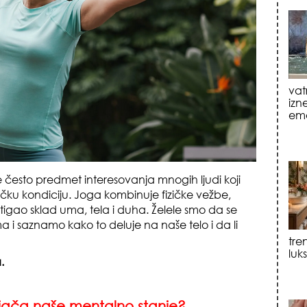
tre
luk
e često predmet interesovanja mnogih ljudi koji
izičku kondiciju. Joga kombinuje fizičke vežbe,
stigao sklad uma, tela i duha. Želele smo da se
a i saznamo kako to deluje na naše telo i da li
sku
.
 jača naše mentalno stanje?