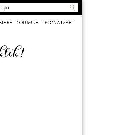
ta
h form
ŠTARA
KOLUMNE
UPOZNAJ SVET