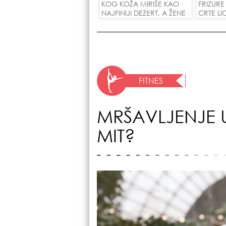
KOG KOŽA MIRIŠE KAO
FRIZUR
NAJFINIJI DEZERT, A ŽENE
CRTE LI
SU POLUDELE ZA
GODINE
ZAMENOM OD 1.800
POTEZU!
DINARA!
FITNES
MRŠAVLJENJE UZ
MIT?