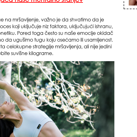
ge na mršavljenje, važno je da shvatimo da je
s koji uključuje niz faktora, uključujući ishranu,
zna
genetiku. Pored toga često su naše emocije okidač
 da ugušimo tugu koju osećamo ili usamljenost.
celokupne strategije mršavljenja, ali nije jedini
bite suvišne kilograme.
+35