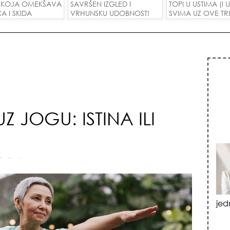
E KOJA OMEKŠAVA
SAVRŠEN IZGLED I
TOPI U USTIMA (I
CA I SKIDA
VRHUNSKU UDOBNOST!
SVIMA UZ OVE TR
 U JEDNOM
 JOGU: ISTINA ILI
vat
izn
emo