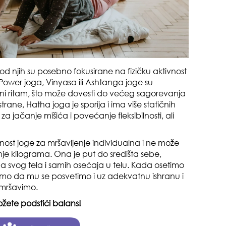
čuv
suš
 od njih su posebno fokusirane na fizičku aktivnost
 Power joga, Vinyasa ili Ashtanga joge su
ni ritam, što može dovesti do većeg sagorevanja
rane, Hatha joga je sporija i ima više statičnih
za jačanje mišića i povećanje fleksibilnosti, ali
ost joge za mršavljenje individualna i ne može
gen
e kilograma. Ona je put do središta sebe,
oki
a svog tela i samih osećaja u telu. Kada osetimo
emo da mu se posvetimo i uz adekvatnu ishranu i
 mršavimo.
ete podstići balans!