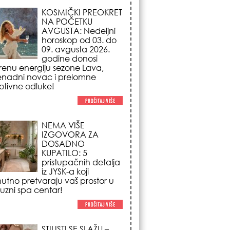
NEMA VIŠE
IZGOVORA ZA
DOSADNO
KUPATILO: 5
pristupačnih detalja
iz JYSK-a koji
nutno pretvaraju vaš prostor u
suzni spa centar!
STILISTI SE SLAŽU –
OVI NOKTI SU HIT
SEZONE: 5 manikir
trendova koji
osvajaju sve
poglede i izgledaju
po na svačijim rukama!
REDAK ASTRO