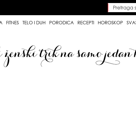
Pretraga saj
Searc
A
FITNES
TELO I DUH
PORODICA
RECEPTI
HOROSKOP
SVA