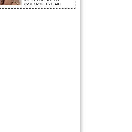
FENOMEN POČINJE
7. AVGUSTA: Veliki
Vazdušni Trigon
otvara kapiju sreće i
menja sudbinu za 3
ka!
LJUDI U SRBIJI
MASOVNO KUPUJU
OVO ČUDO OD 200
DINARA: Trik sa
peškirom i ledom koji
rashlađuje stan na
 za 10 minuta (BEZ KLIME)!
DATUMI KOJI
MENJAJU SUDBINU:
Ošišajte se OVIH
dana u mesecu ako
želite da vam kosa