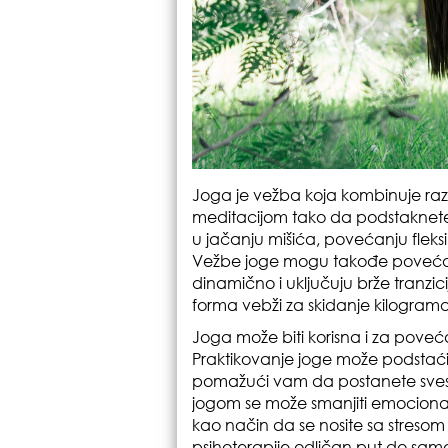
Joga je vežba koja kombinuje razli
meditacijom tako da podstaknet
u jačanju mišića, povećanju fleksi
Vežbe joge mogu takođe povećati
dinamično i uključuju brže tranzic
forma vebži za skidanje kilograma
Joga može biti korisna i za poveć
Praktikovanje joge može podsta
pomažući vam da postanete svesniji
jogom se može smanjiti emociona
kao način da se nosite sa stresom
psihoterapije odličan put do samo