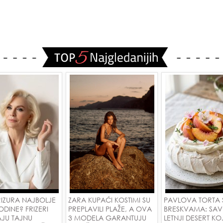
RIZURA NAJBOLJE
ZARA KUPAĆI KOSTIMI SU
PAVLOVA TORTA 
ODINE? FRIZERI
PREPLAVILI PLAŽE, A OVA
BRESKVAMA: SAV
AJU TAJNU
3 MODELA GARANTUJU
LETNJI DESERT KOJ