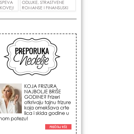
 USPEVA
ODLUKE, STRASTVENE
IKOVE)!
ROMANSE I FINANSIJSKI
USPEH ZA SVE ZNAKOVE!
KOSMIČKI PREOKRET
NA POČETKU
AVGUSTA: Nedeljni
horoskop od 03. do
09. avgusta 2026.
godine donosi
renu energiju sezone Lava,
enadni novac i prelomne
tivne odluke!