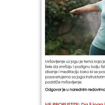
Mršavljenje uz jogu je tema koja j
žele da smršaju i postignu bolju f
disanje i meditaciju kako bi se po
posavetujemo sa joga instruktorim
podstiče mršavljenje.
Odgovor je u narednim redovima
NE PROPUSTITE: Da li joga