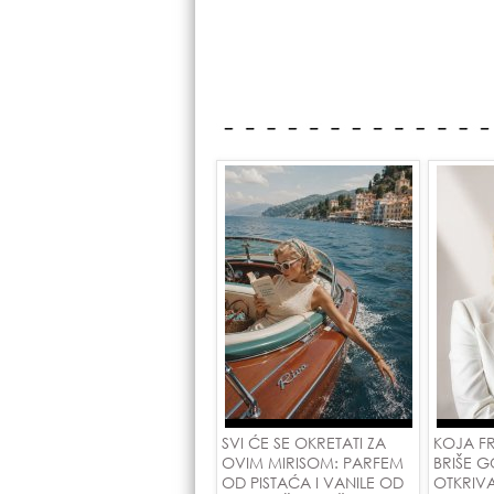
SVI ĆE SE OKRETATI ZA
KOJA F
OVIM MIRISOM: PARFEM
BRIŠE G
OD PISTAĆA I VANILE OD
OTKRIV