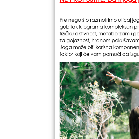
Pre nego što razmotrimo uticaj jo
gubitak kilograma kompleksan proce
fizičku aktivnost, metabolizam i 
za gojaznost, hranom pokušavamo
Joga može biti korisna komponenta 
faktor koji će vam pomoći da izgu