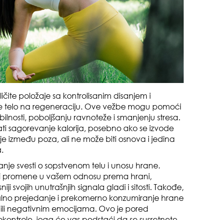
pri
čite položaje sa kontrolisanim disanjem i
opa
e telo na regeneraciju. Ove vežbe mogu pomoći
bilnosti, poboljšanju ravnoteže i smanjenju stresa.
 sagorevanje kalorija, posebno ako se izvode
ije između poza, ali ne može biti osnova i jedina
.
anje svesti o sopstvenom telu i unosu hrane.
ći promene u vašem odnosu prema hrani,
 svojih unutrašnjih signala gladi i sitosti. Takođe,
zbo
lno prejedanje i prekomerno konzumiranje hrane
mes
 ili negativnim emocijama. Ovo je pored
kontrole, joga će vas podstaći da se susretnete