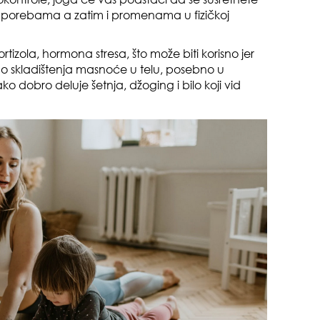
m porebama a zatim i promenama u fizičkoj
tizola, hormona stresa, što može biti korisno jer
 do skladištenja masnoće u telu, posebno u
 dobro deluje šetnja, džoging i bilo koji vid
od 
o m
dru