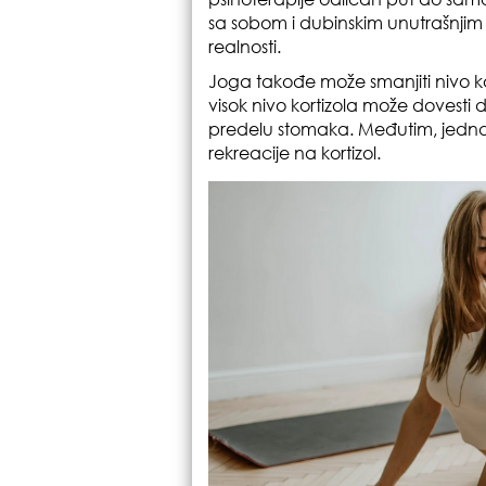
sa sobom i dubinskim unutrašnji
realnosti.
Joga takođe može smanjiti nivo kor
visok nivo kortizola može dovesti
predelu stomaka. Međutim, jednako
rekreacije na kortizol.