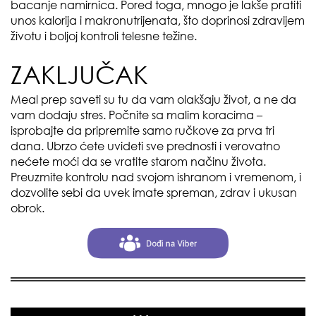
bacanje namirnica. Pored toga, mnogo je lakše pratiti
unos kalorija i makronutrijenata, što doprinosi zdravijem
životu i boljoj kontroli telesne težine.
ZAKLJUČAK
Meal prep saveti su tu da vam olakšaju život, a ne da
vam dodaju stres. Počnite sa malim koracima –
isprobajte da pripremite samo ručkove za prva tri
dana. Ubrzo ćete uvideti sve prednosti i verovatno
nećete moći da se vratite starom načinu života.
Preuzmite kontrolu nad svojom ishranom i vremenom, i
dozvolite sebi da uvek imate spreman, zdrav i ukusan
obrok.