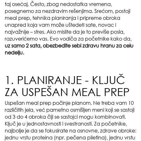
taj osećaj. Često, zbog nedostatka vremena,
posegnemo za nezdravim rešenjima. Srećom, postoji
meal prep, tehnika planiranja i pripreme obroka
unapred koja vam može uštedeti sate, novac i
najvažnije – stres. Ako mislite da je to previše posla,
razuverićemo vas. Evo vodiča za početnike kako da,
uz samo 2 sata, obezbedite sebi zdravu hranu za celu
nedelju.
1. PLANIRANJE - KLJUČ
ZA USPEŠAN MEAL PREP
Uspešan meal prep počinje planom. Ne treba vam 10
različitih jela, već pametno osmišljen meni koji se sastoji
od 3 do 4 obroka čiji se sastojci mogu kombinovati.
Ključ je u jednostavnosti i svestranosti. Za početnike,
najbolje je da se fokusirate na osnovne, zdrave obroke:
jednu vrstu proteina (npr. pečena piletina), jednu vrstu