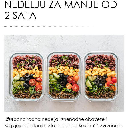
NEDELJU ZA MANJE OD
2 SATA
Užurbana radna nedelja, iznenadne obaveze i
iscrpljujuće pitanje: "Šta danas da kuvam?". Svi znamo