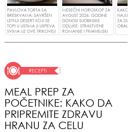
PAVLOVA TORTA SA
MESEČNI HOROSKOP ZA
KAKO 
BRESKVAMA: SAVRŠEN
AVGUST 2026. GODINE
NAJUD
LETNJI DESERT KOJI SE
DONOSI SUDBINSKE
ZA DUG
TOPI U USTIMA (I USPEVA
ODLUKE, STRASTVENE
OBALE
SVIMA UZ OVE TRIKOVE)!
ROMANSE I FINANSIJSKI
USPEH ZA SVE ZNAKOVE!
RECEPTI
MEAL PREP ZA
POČETNIKE: KAKO DA
PRIPREMITE ZDRAVU
HRANU ZA CELU