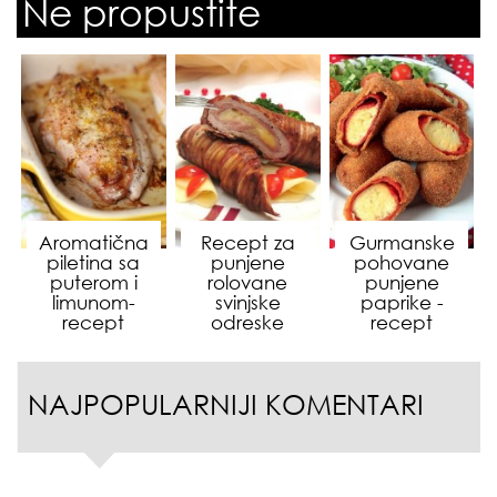
Ne propustite
Aromatična
Recept za
Gurmanske
piletina sa
punjene
pohovane
puterom i
rolovane
punjene
limunom-
svinjske
paprike -
recept
odreske
recept
NAJPOPULARNIJI KOMENTARI