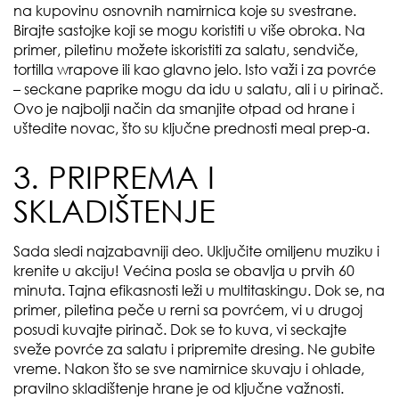
na kupovinu osnovnih namirnica koje su svestrane.
Birajte sastojke koji se mogu koristiti u više obroka. Na
primer, piletinu možete iskoristiti za salatu, sendviče,
tortilla wrapove ili kao glavno jelo. Isto važi i za povrće
– seckane paprike mogu da idu u salatu, ali i u pirinač.
Ovo je najbolji način da smanjite otpad od hrane i
uštedite novac, što su ključne prednosti meal prep-a.
3. PRIPREMA I
SKLADIŠTENJE
Sada sledi najzabavniji deo. Uključite omiljenu muziku i
krenite u akciju! Većina posla se obavlja u prvih 60
minuta. Tajna efikasnosti leži u multitaskingu. Dok se, na
primer, piletina peče u rerni sa povrćem, vi u drugoj
posudi kuvajte pirinač. Dok se to kuva, vi seckajte
sveže povrće za salatu i pripremite dresing. Ne gubite
vreme. Nakon što se sve namirnice skuvaju i ohlade,
pravilno skladištenje hrane je od ključne važnosti.