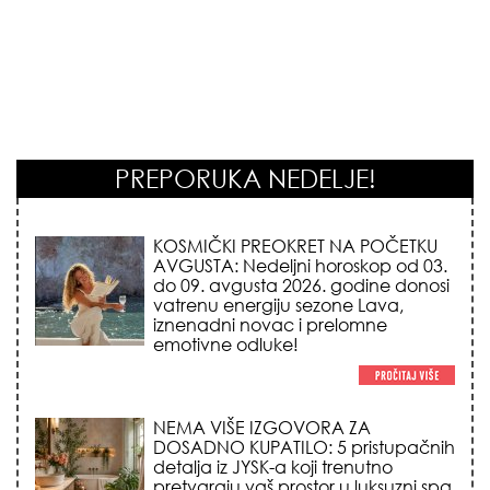
PREPORUKA NEDELJE!
KOSMIČKI PREOKRET NA POČETKU
AVGUSTA: Nedeljni horoskop od 03.
do 09. avgusta 2026. godine donosi
vatrenu energiju sezone Lava,
iznenadni novac i prelomne
emotivne odluke!
NEMA VIŠE IZGOVORA ZA
DOSADNO KUPATILO: 5 pristupačnih
detalja iz JYSK-a koji trenutno
pretvaraju vaš prostor u luksuzni spa