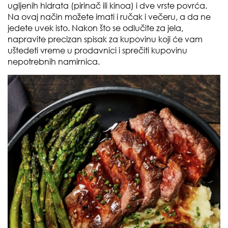
ugljenih hidrata (pirinač ili kinoa) i dve vrste povrća.
Na ovaj način možete imati i ručak i večeru, a da ne
jedete uvek isto. Nakon što se odlučite za jela,
napravite precizan spisak za kupovinu koji će vam
uštedeti vreme u prodavnici i sprečiti kupovinu
nepotrebnih namirnica.