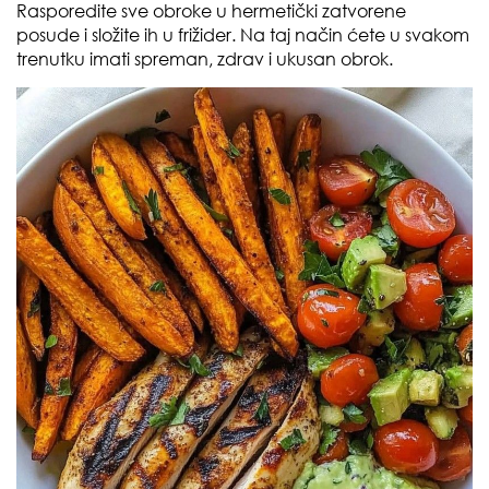
Rasporedite sve obroke u hermetički zatvorene
posude i složite ih u frižider. Na taj način ćete u svakom
trenutku imati spreman, zdrav i ukusan obrok.