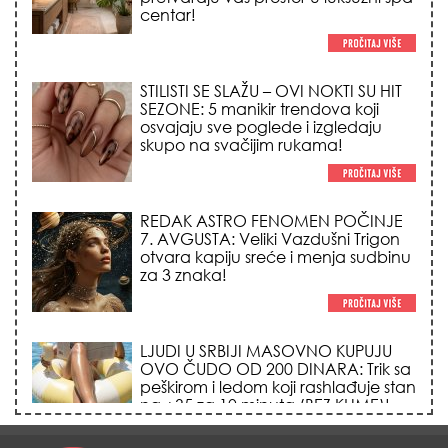
centar!
STILISTI SE SLAŽU – OVI NOKTI SU HIT
SEZONE: 5 manikir trendova koji
osvajaju sve poglede i izgledaju
skupo na svačijim rukama!
REDAK ASTRO FENOMEN POČINJE
7. AVGUSTA: Veliki Vazdušni Trigon
otvara kapiju sreće i menja sudbinu
za 3 znaka!
LJUDI U SRBIJI MASOVNO KUPUJU
OVO ČUDO OD 200 DINARA: Trik sa
peškirom i ledom koji rashlađuje stan
na +35 za 10 minuta (BEZ KLIME)!