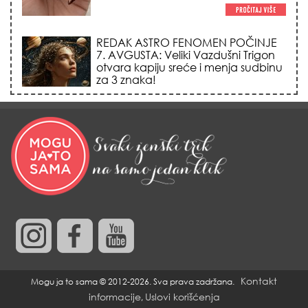
LJUDI U SRBIJI MASOVNO KUPUJU
OVO ČUDO OD 200 DINARA: Trik sa
peškirom i ledom koji rashlađuje stan
na +35 za 10 minuta (BEZ KLIME)!
DATUMI KOJI MENJAJU SUDBINU:
Ošišajte se OVIH dana u mesecu
ako želite da vam kosa raste kao iz
vode i privučete novu ljubav!
TRIK SA CRVENIM NOVČANIKOM I
LOVOROVIM LISTOM: Stari ritual
privlačenja novca koji treba uraditi
baš tokom sezone Lava!
Kontakt
Mogu ja to sama © 2012-2026. Sva prava zadržana.
informacije
Uslovi korišćenja
,