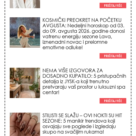
vatrenu energiju sezone Lava,
iznenadni novac i prelomne
emotivne odluke!
NEMA VIŠE IZGOVORA ZA
DOSADNO KUPATILO: 5 pristupačnih
detalja iz JYSK-a koji trenutno
pretvaraju vaš prostor u luksuzni spa
centar!
STILISTI SE SLAŽU – OVI NOKTI SU HIT
SEZONE: 5 manikir trendova koji
osvajaju sve poglede i izgledaju
skupo na svačijim rukama!
REDAK ASTRO FENOMEN POČINJE
7. AVGUSTA: Veliki Vazdušni Trigon
otvara kapiju sreće i menja sudbinu
za 3 znaka!