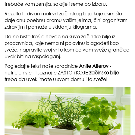
trebaće vam zemlja, saksije i seme po izboru.
Rezultat - divan mali vrt začinskog bilja koje osim što
daje onu poebnu aromu vašim jelima, čini organizam
zdravijim i pomaže u skidanju kilograma.
Da ne biste trošile novac na suvo začinsko bilje iz
prodavnica, koje nema ni polovinu blagodeti kao
sveže, napravite svoj vrt u kom će vam sveže grančice
uvek biti na raspolaganj.
Pogledajte tekst naše saradnice
Anite
Alterov
-
nutricioniste
- i saznajte ZAŠTO i KOJE
začinsko
bilje
treba da uvek imate u svom domu i to sveže!