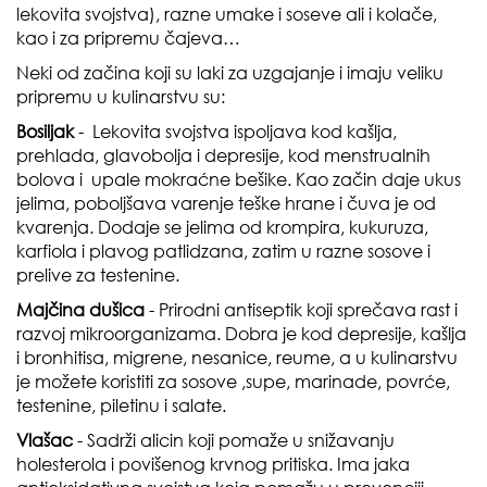
lekovita svojstva), razne umake i soseve ali i kolače,
kao i za pripremu čajeva…
Neki od začina koji su laki za uzgajanje i imaju veliku
pripremu u kulinarstvu su:
Bosiljak
- Lekovita svojstva ispoljava kod kašlja,
prehlada, glavobolja i depresije, kod menstrualnih
bolova i upale mokraćne bešike. Kao začin daje ukus
jelima, poboljšava varenje teške hrane i čuva je od
kvarenja. Dodaje se jelima od krompira, kukuruza,
karfiola i plavog patlidzana, zatim u razne sosove i
prelive za testenine.
Majčina dušica
- Prirodni antiseptik koji sprečava rast i
razvoj mikroorganizama. Dobra je kod depresije, kašlja
i bronhitisa, migrene, nesanice, reume, a u kulinarstvu
je možete koristiti za sosove ,supe, marinade, povrće,
testenine, piletinu i salate.
Vlašac
- Sadrži alicin koji pomaže u snižavanju
holesterola i povišenog krvnog pritiska. Ima jaka