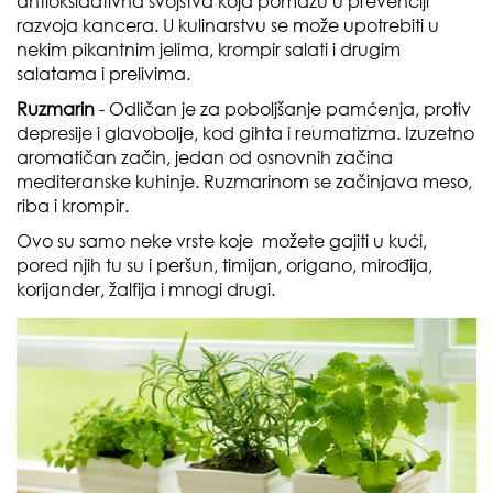
antioksidativna svojstva koja pomažu u prevenciji
razvoja kancera. U kulinarstvu se može upotrebiti u
nekim pikantnim jelima, krompir salati i drugim
salatama i prelivima.
Ruzmarin
- Odličan je za poboljšanje pamćenja, protiv
depresije i glavobolje, kod gihta i reumatizma. Izuzetno
aromatičan začin, jedan od osnovnih začina
mediteranske kuhinje. Ruzmarinom se začinjava meso,
riba i krompir.
Ovo su samo neke vrste koje možete gajiti u kući,
pored njih tu su i peršun, timijan, origano, mirođija,
korijander, žalfija i mnogi drugi.