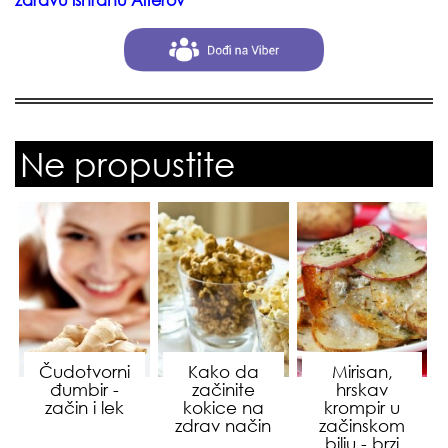
zdravu ishranu Alterov
Ne propustite
Čudotvorni
Kako da
Mirisan,
đumbir -
začinite
hrskav
začin i lek
kokice na
krompir u
zdrav način
začinskom
bilju - brzi