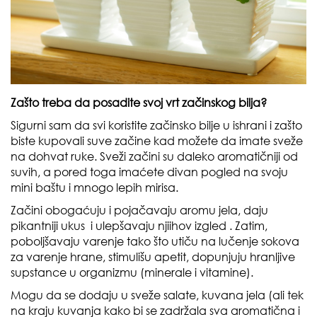
Zašto treba da posadite svoj vrt začinskog bilja?
Sigurni sam da svi koristite začinsko bilje u ishrani i zašto
biste kupovali suve začine kad možete da imate sveže
na dohvat ruke. Sveži začini su daleko aromatičniji od
suvih, a pored toga imaćete divan pogled na svoju
mini baštu i mnogo lepih mirisa.
Začini obogaćuju i pojačavaju aromu jela, daju
pikantniji ukus i ulepšavaju njiihov izgled . Zatim,
poboljšavaju varenje tako što utiču na lučenje sokova
za varenje hrane, stimulišu apetit, dopunjuju hranljive
supstance u organizmu (minerale i vitamine).
Mogu da se dodaju u sveže salate, kuvana jela (ali tek
na kraju kuvanja kako bi se zadržala sva aromatična i