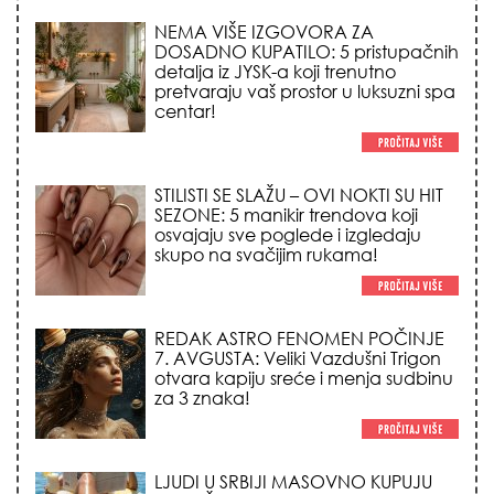
NEMA VIŠE IZGOVORA ZA
DOSADNO KUPATILO: 5 pristupačnih
detalja iz JYSK-a koji trenutno
pretvaraju vaš prostor u luksuzni spa
centar!
STILISTI SE SLAŽU – OVI NOKTI SU HIT
SEZONE: 5 manikir trendova koji
osvajaju sve poglede i izgledaju
skupo na svačijim rukama!
REDAK ASTRO FENOMEN POČINJE
7. AVGUSTA: Veliki Vazdušni Trigon
otvara kapiju sreće i menja sudbinu
za 3 znaka!
LJUDI U SRBIJI MASOVNO KUPUJU