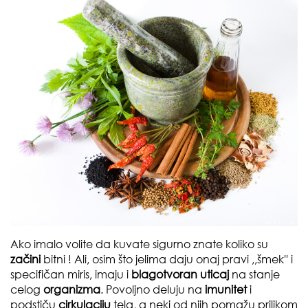
Ako imalo volite da kuvate sigurno znate koliko su
začini
bitni ! Ali, osim što jelima daju onaj pravi ,,
šmek
'' i
specifičan
miris
, imaju i
blagotvoran uticaj
na stanje
celog
organizma
. Povoljno deluju na
imunitet
i
podstiču
cirkulaciju
tela, a neki od njih pomažu prilikom