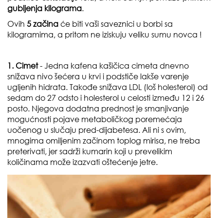
gubljenja kilograma
.
Ovih
5 začina
će biti vaši saveznici u borbi sa
kilogramima, a pritom ne iziskuju veliku sumu novca !
1. Cimet
- Jedna kafena kašičica cimeta dnevno
snižava nivo šećera u krvi i podstiče lakše varenje
ugljenih hidrata. Takođe snižava LDL (loš holesterol) od
sedam do 27 odsto i holesterol u celosti između 12 i 26
posto. Njegova dodatna prednost je smanjivanje
mogućnosti pojave metaboličkog poremećaja
uočenog u slučaju pred-dijabetesa. Ali ni s ovim,
mnogima omiljenim začinom toplog mirisa, ne treba
preterivati, jer sadrži kumarin koji u prevelikim
količinama može izazvati oštećenje jetre.