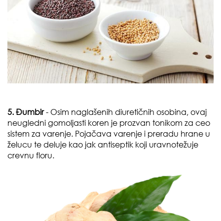
5. Đumbir
- Osim naglašenih diuretičnih osobina, ovaj
neugledni gomoljasti koren je prozvan tonikom za ceo
sistem za varenje. Pojačava varenje i preradu hrane u
želucu te deluje kao jak antiseptik koji uravnotežuje
crevnu floru.