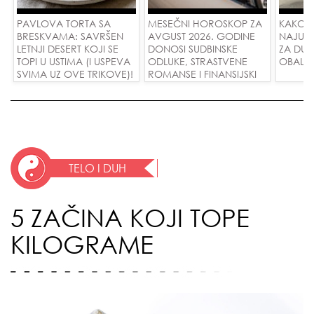
PAVLOVA TORTA SA
MESEČNI HOROSKOP ZA
KAKO 
BRESKVAMA: SAVRŠEN
AVGUST 2026. GODINE
NAJUD
LETNJI DESERT KOJI SE
DONOSI SUDBINSKE
ZA DUG
TOPI U USTIMA (I USPEVA
ODLUKE, STRASTVENE
OBALE
SVIMA UZ OVE TRIKOVE)!
ROMANSE I FINANSIJSKI
USPEH ZA SVE ZNAKOVE!
TELO I DUH
5 ZAČINA KOJI TOPE
KILOGRAME