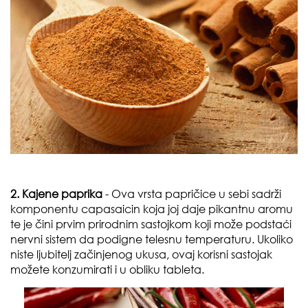
2. Kajene paprika
- Ova vrsta papričice u sebi sadrži
komponentu capasaicin koja joj daje pikantnu aromu
te je čini prvim prirodnim sastojkom koji može podstaći
nervni sistem da podigne telesnu temperaturu. Ukoliko
niste ljubitelj začinjenog ukusa, ovaj korisni sastojak
možete konzumirati i u obliku tableta.