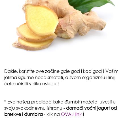
Dakle, koristite ove začine gde god i kad god ! Vašim
jelima sigurno neće smetati, a svom organizmu i liniji
ćete učiniti veliku uslugu !
* Evo našeg predloga kako
đumbir
možete uvesti u
svoju
svakodnevnu ishranu
-
domaći voćni jogurt od
breskve i đumbira
- klik na
OVAJ link
!