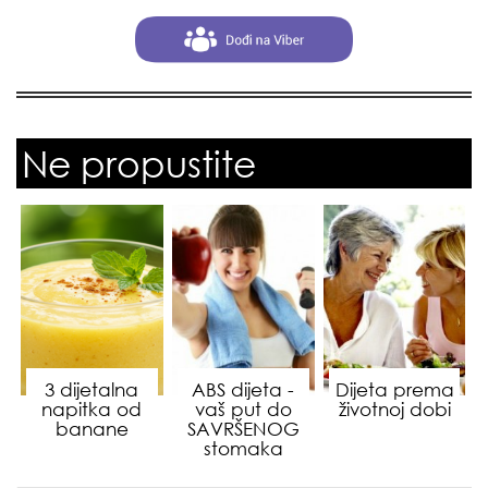
Ne propustite
3 dijetalna
ABS dijeta -
Dijeta prema
napitka od
vaš put do
životnoj dobi
banane
SAVRŠENOG
stomaka