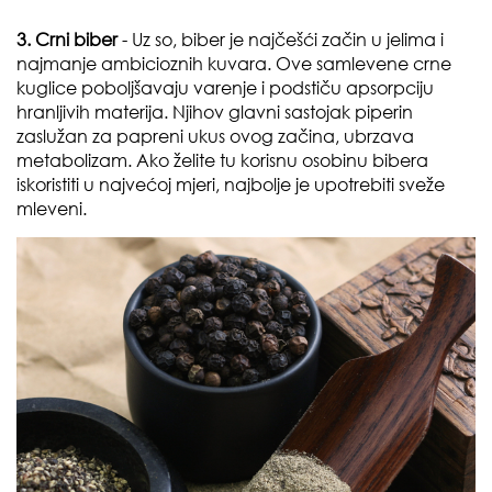
3. Crni biber
- Uz so, biber je najčešći začin u jelima i
najmanje ambicioznih kuvara. Ove samlevene crne
kuglice poboljšavaju varenje i podstiču apsorpciju
hranljivih materija. Njihov glavni sastojak piperin
zaslužan za papreni ukus ovog začina, ubrzava
metabolizam. Ako želite tu korisnu osobinu bibera
iskoristiti u najvećoj mjeri, najbolje je upotrebiti sveže
mleveni.