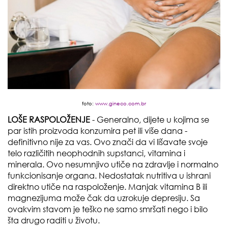
foto:
www.gineco.com.br
LOŠE RASPOLOŽENJE
- Generalno, dijete u kojima se
par istih proizvoda konzumira pet ili više dana -
definitivno nije za vas. Ovo znači da vi lišavate svoje
telo različitih neophodnih supstanci, vitamina i
minerala. Ovo nesumnjivo utiče na zdravlje i normalno
funkcionisanje organa. Nedostatak nutritiva u ishrani
direktno utiče na raspoloženje. Manjak vitamina B ili
magnezijuma može čak da uzrokuje depresiju. Sa
ovakvim stavom je teško ne samo smršati nego i bilo
šta drugo raditi u životu.