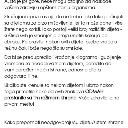
A, što je još gore, neke mogu ozbiljno da naškode
vašem zdravlju i opštem stanju organizma.
Stručnjaci upozoravaju da ne treba tako lako počinjati
sa dijetama za brzo mršavljenje, jer to može doneti više
štete nego koristi. Iako postoji veliki broj različitih dijeta -
suština svih je smanjenje broja unetih kalorija po
obroku. Po pravilu, nakon ovih dijeta, osobe vraćaju
težinu čak i brže nego što su smršale.
Da bi se predupredilo i vraćanje kilograma i gubljenje
vremena sa neadekvatnom dijetom, odredite da li
vam određeni način ishrane, odnosno dijeta
odgovara ili ne.
Ukoliko ste krenule sa nekom dijetom i ubrzo nakon
toga primetile neke od ovih znakova
ODMAH
prestanite sa tim režimom ishrane
. Vaše zdravlje je na
prvom mestu!
Kako prepoznati neodgovarajuću dijetu/sistem ishrane