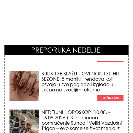
PREPORUKA NEDELJE!
STILISTI SE SLAŽU – OVI NOKTI SU HIT
SEZONE: 5 manikir trendova koji
osvajaju sve poglede i izgledaju
skupo na svačijim rukama!
NEDELJNI HOROSKOP (10.08. –
16.08.2026.): Stiže moćno
pomračenje Sunca i Veliki Vazdušni
Trigon – evo kome se život menja iz
korena!