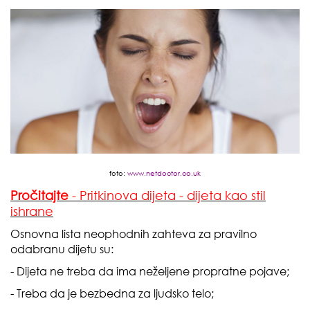
foto:
www.netdoctor.co.uk
Pročitajte
- Pritkinova dijeta - dijeta kao stil
ishrane
Osnovna lista neophodnih zahteva za pravilno
odabranu dijetu su:
- Dijeta ne treba da ima neželjene propratne pojave;
- Treba da je bezbedna za ljudsko telo;