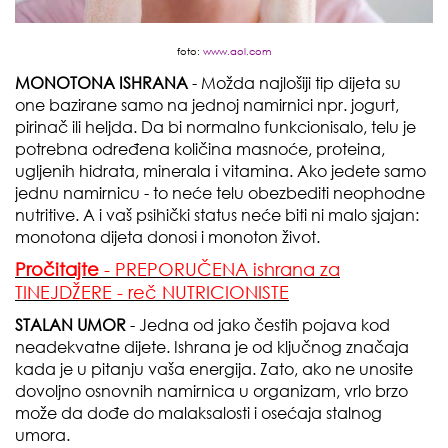
foto:
www.aol.com
MONOTONA ISHRANA
- Možda najlošiji tip dijeta su
one bazirane samo na jednoj namirnici npr. jogurt,
pirinač ili heljda. Da bi normalno funkcionisalo, telu je
potrebna određena količina masnoće, proteina,
ugljenih hidrata, minerala i vitamina. Ako jedete samo
jednu namirnicu - to neće telu obezbediti neophodne
nutritive. A i vaš psihički status neće biti ni malo sjajan:
monotona dijeta donosi i monoton život.
Pročitajte
- PREPORUČENA ishrana za
TINEJDŽERE - reč NUTRICIONISTE
STALAN UMOR
- Jedna od jako čestih pojava kod
neadekvatne dijete. Ishrana je od ključnog značaja
kada je u pitanju vaša energija. Zato, ako ne unosite
dovoljno osnovnih namirnica u organizam, vrlo brzo
može da dođe do malaksalosti i osećaja stalnog
umora.