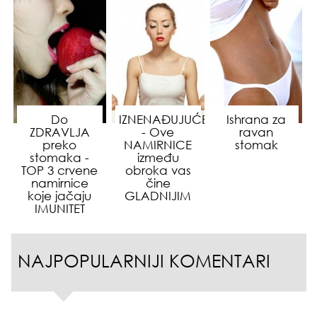
Do
IZNENAĐUJUĆE
Ishrana za
ZDRAVLJA
- Ove
ravan
preko
NAMIRNICE
stomak
stomaka -
između
TOP 3 crvene
obroka vas
namirnice
čine
koje jačaju
GLADNIJIM
IMUNITET
NAJPOPULARNIJI KOMENTARI