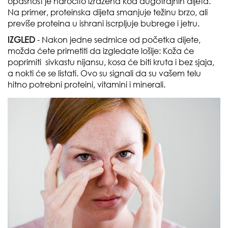
opasnost je naročito izražena kod dugotrajnih dijeta.
Na primer, proteinska dijeta smanjuje težinu brzo, ali
previše proteina u ishrani iscrpljuje bubrege i jetru.
IZGLED
- Nakon jedne sedmice od početka dijete,
možda ćete primetiti da izgledate lošije: Koža će
poprimiti sivkastu nijansu, kosa će biti kruta i bez sjaja,
a nokti će se listati. Ovo su signali da su vašem telu
hitno potrebni proteini, vitamini i minerali.