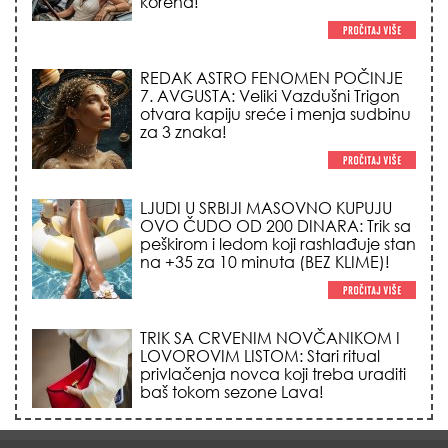
REDAK ASTRO FENOMEN POČINJE
7. AVGUSTA: Veliki Vazdušni Trigon
otvara kapiju sreće i menja sudbinu
za 3 znaka!
LJUDI U SRBIJI MASOVNO KUPUJU
OVO ČUDO OD 200 DINARA: Trik sa
peškirom i ledom koji rashlađuje stan
na +35 za 10 minuta (BEZ KLIME)!
TRIK SA CRVENIM NOVČANIKOM I
LOVOROVIM LISTOM: Stari ritual
privlačenja novca koji treba uraditi
baš tokom sezone Lava!