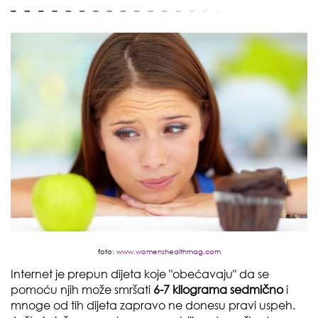
foto:
www.womenshealthmag.com
Internet je prepun dijeta koje "obećavaju" da se
pomoću njih može smršati
6-7 kilograma sedmično
i
mnoge od tih dijeta zapravo ne donesu pravi uspeh.