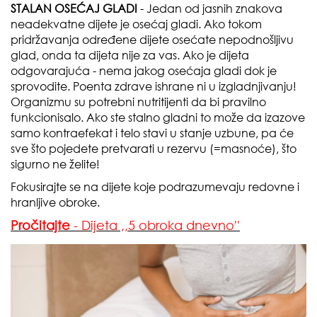
STALAN OSEĆAJ GLADI
- Jedan od jasnih znakova
neadekvatne dijete je osećaj gladi. Ako tokom
pridržavanja određene dijete osećate nepodnošljivu
glad, onda ta dijeta nije za vas. Ako je dijeta
odgovarajuća - nema jakog osećaja gladi dok je
sprovodite. Poenta zdrave ishrane ni u izgladnjivanju!
Organizmu su potrebni nutritijenti da bi pravilno
funkcionisalo. Ako ste stalno gladni to može da izazove
samo kontraefekat i telo stavi u stanje uzbune, pa će
sve što pojedete pretvarati u rezervu (=masnoće), što
sigurno ne želite!
Fokusirajte se na dijete koje podrazumevaju redovne i
hranljive obroke.
Pročitajte
- Dijeta ,,5 obroka dnevno''