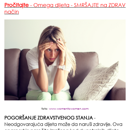
Pročitajte
- Omega dijeta - SMRŠAJTE na ZDRAV
način
foto:
www.womentowomen.com
POGORŠANJE ZDRAVSTVENOG STANJA
-
Neodgovarajuća dijeta može da naruši zdravlje. Ova