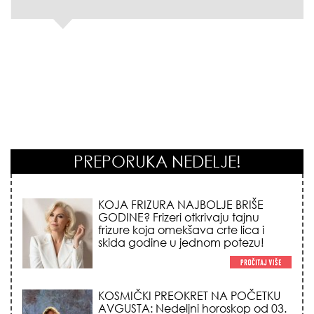
PREPORUKA NEDELJE!
KOSMIČKI PREOKRET NA POČETKU
AVGUSTA: Nedeljni horoskop od 03.
do 09. avgusta 2026. godine donosi
vatrenu energiju sezone Lava,
iznenadni novac i prelomne
emotivne odluke!