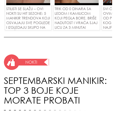
STILISTI SE SLAŽU – OVI
TRIK OD 0 DINARA SA
SVI ĆE 
NOKTI SU HIT SEZONE: 5
LEDOM I KAMILICOM
OVIM M
MANIKIR TRENDOVA KOJI
KOJI PEGLA BORE, BRIŠE
OD PIS
OSVAJAJU SVE POGLEDE
NADUTOST I VRAĆA SJAJ
KOG KO
I IZGLEDAJU SKUPO NA
LICU ZA 3 MINUTA!
NAJFINI
SVAČIJIM RUKAMA!
SU POL
ZAMEN
DINARA
NOKTI
SEPTEMBARSKI MANIKIR:
TOP 3 BOJE KOJE
MORATE PROBATI