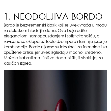
1. NEODOLJIVA BORDO
Bordo je bezvremenski klasik koji se uvek vraća u modu
sa dolaskom hladnijih dana. Ova boja odiše
elegancijom, samopouzdanjem i sofisticiranošću, a
savršeno se uklapa uz tople džempere i tamnije jesenje
kombinacije. Bordo nijanse su idealne i za formalne i za
opuštene prilike, jer uvek izgledaju moćno i sređeno.
Možete izabrati mat finiš za dodatni šik, ili visoki sjaj za
klasičan izgled.