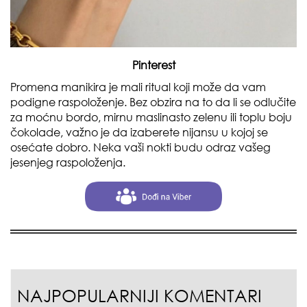
Pinterest
Promena manikira je mali ritual koji može da vam
podigne raspoloženje. Bez obzira na to da li se odlučite
za moćnu bordo, mirnu maslinasto zelenu ili toplu boju
čokolade, važno je da izaberete nijansu u kojoj se
osećate dobro. Neka vaši nokti budu odraz vašeg
jesenjeg raspoloženja.
NAJPOPULARNIJI KOMENTARI