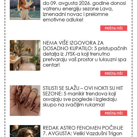
NEMA VIŠE IZGOVORA ZA
DOSADNO KUPATILO: 5 pristupačnih
detalja iz JYSK-a koji trenutno
pretvaraju vaš prostor u luksuzni spa
centar!
STILISTI SE SLAŽU – OVI NOKTI SU HIT
SEZONE: 5 manikir trendova koji
osvajaju sve poglede i izgledaju
skupo na svačijim rukama!
REDAK ASTRO FENOMEN POČINJE
7. AVGUSTA: Veliki Vazdušni Trigon
otvara kapiju sreće i menja sudbinu
za 3 znaka!
LJUDI U SRBIJI MASOVNO KUPUJU
OVO ČUDO OD 200 DINARA: Trik sa