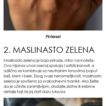
Pinterest
2. MASLINASTO ZELENA
Maslinasto zelena je boja prirode, mira i ravnoteže.
Ova nijansa unosi osećaj spokoja i sofisticiranosti, a
odlično se kombinuje sa neutralnim tonovima poput
bež, krem i bele. Zbog svoje nenametljivosti, maslinasto
zelena je savršena za svakodnevni manikir. Ako želite
da je učinite zanimljivijom, dodajte zlatne ili srebrne
detalje koji će joj dati dozu luksuza.