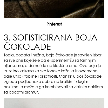
Pinterest
3. SOFISTICIRANA BOJA
ČOKOLADE
Topla, bogata i nežna, boja čokolade je savršen izbor
za sve one koje žele da eksperimentišu sa tamnijim
nijansama, a da ne idu na klasičnu crnu. Ova boja je
izuzetno laskava za sve tonove kože, a istovremeno
daje utisak topline i prijatnosti. Manikir u boji čokolade
izgleda podjednako dobro na kratkim i dugim
noktima, a možete ga kombinovati sa zlatnim nakitom
za dodatni glamur.