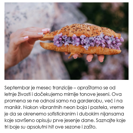
Septembar je mesec tranzicije – opraštamo se od
letnje živosti i dočekujemo mirnije tonove jeseni. Ova
promena se ne odnosi samo na garderobu, već i na
manikir. Nakon vibrantnih neon boja i pastela, vreme
je da se okrenemo sofisticiranim i dubokim nijansama
koje savršeno opisuju prve jesenje dane. Saznajte koje
tri boje su apsolutni hit ove sezone i zašto.