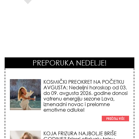
PREPORUKA NEDELJE!
KOJA FRIZURA NAJBOLJE BRIŠE
GODINE? Frizeri otkrivaju tajnu
frizure koja omekšava crte lica i
skida godine u jednom potezu!
NEMA VIŠE IZGOVORA ZA
DOSADNO KUPATILO: 5 pristupačnih
detalja iz JYSK-a koji trenutno