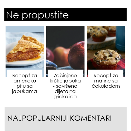
Ne propustite
Recept za
Začinjene
Recept za
američku
kriške jabuka
mafine sa
pitu sa
- savršena
čokoladom
jabukama
dijetalna
grickalica
NAJPOPULARNIJI KOMENTARI