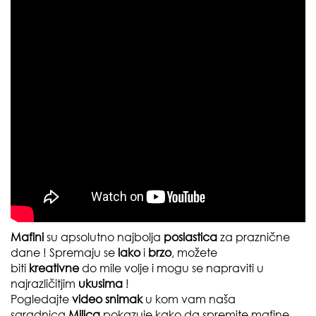
Mafini
su apsolutno najbolja
poslastica
za praznične
dane ! Spremaju se
lako
i
brzo
, možete
biti
kreativne
do mile volje i mogu se napraviti u
najrazličitjim
ukusima
!
Pogledajte
video snimak
u kom vam naša
saradnica
Milica
pokazuje kako da spremite mafine