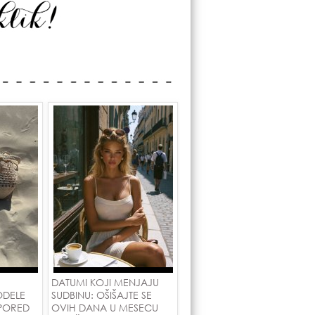
DATUMI KOJI MENJAJU
ODELE
SUDBINU: OŠIŠAJTE SE
 PORED
OVIH DANA U MESECU