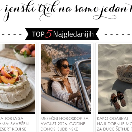
A TORTA SA
MESEČNI HOROSKOP ZA
KAKO ODABRATI
AMA: SAVRŠEN
AVGUST 2026. GODINE
NAJUDOBNIJE M
DESERT KOJI SE
DONOSI SUDBINSKE
ZA DUGE ŠETNJE