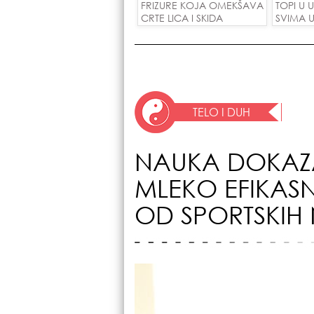
FRIZURE KOJA OMEKŠAVA
TOPI U 
CRTE LICA I SKIDA
SVIMA U
GODINE U JEDNOM
POTEZU!
TELO I DUH
NAUKA DOKAZ
MLEKO EFIKASN
OD SPORTSKIH