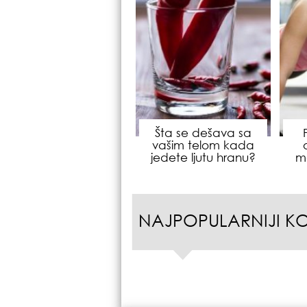
Šta se dešava sa
vašim telom kada
jedete ljutu hranu?
m
NAJPOPULARNIJI K