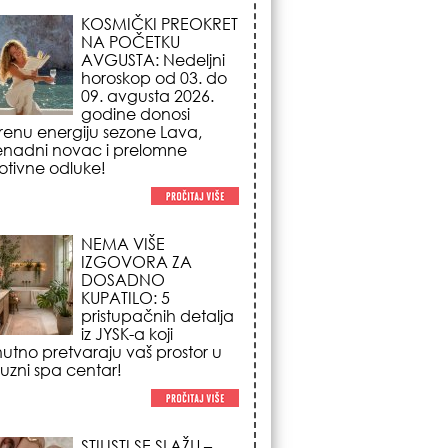
NEMA VIŠE
IZGOVORA ZA
DOSADNO
KUPATILO: 5
pristupačnih detalja
iz JYSK-a koji
nutno pretvaraju vaš prostor u
suzni spa centar!
STILISTI SE SLAŽU –
OVI NOKTI SU HIT
SEZONE: 5 manikir
trendova koji
osvajaju sve
poglede i izgledaju
po na svačijim rukama!
REDAK ASTRO