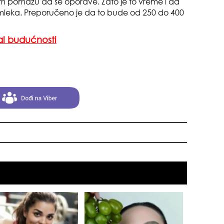
i im pomažu da se oporave. Zato je to vreme i da
mleka. Preporučeno je da to bude od 250 do 400
al budućnosti
čuv
suš
gen
oki