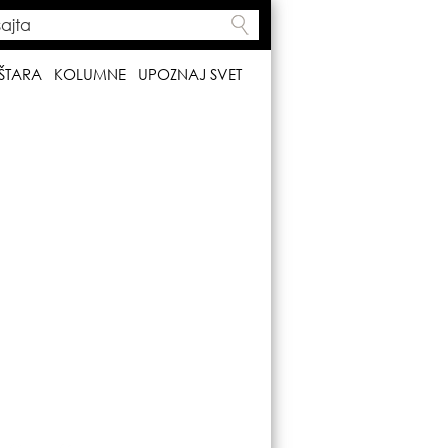
ta
h form
ŠTARA
KOLUMNE
UPOZNAJ SVET