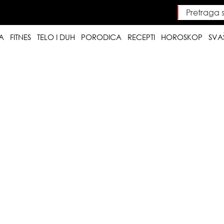
Pretraga saj
Searc
A
FITNES
TELO I DUH
PORODICA
RECEPTI
HOROSKOP
SVA