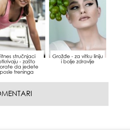
muž
Fitnes stručnjaci
Grožđe - za vitku liniju
otkrivaju - zašto
i bolje zdravlje
orate da jedete
posle treninga
OMENTARI
odg