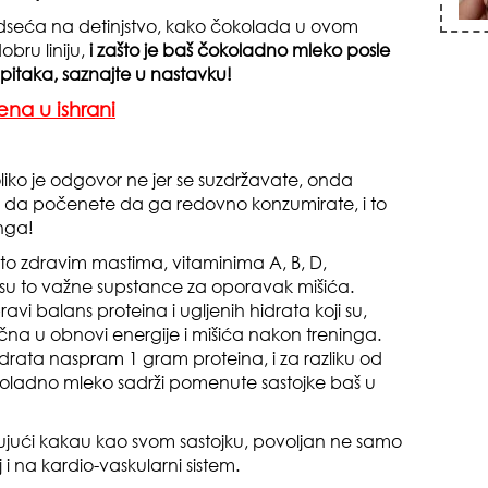
odseća na detinjstvo, kako čokolada u ovom
bru liniju,
i zašto je baš čokoladno mleko posle
apitaka, saznajte u nastavku!
na u ishrani
zna
liko je odgovor ne jer se suzdržavate, onda
i da počenete da ga redovno konzumirate, i to
inga!
o zdravim mastima, vitaminima A, B, D,
u to važne supstance za oporavak mišića.
avi balans proteina i ugljenih hidrata koji su,
+35
učna u obnovi energije i mišića nakon treninga.
idrata naspram 1 gram proteina, i za razliku od
okoladno mleko sadrži pomenute sastojke baš u
ljujući kakau kao svom sastojku, povoljan ne samo
 i na kardio-vaskularni sistem.