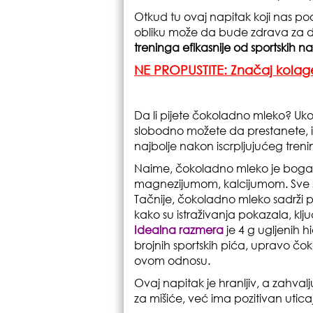
Otkud tu ovaj napitak koji nas p
obliku može da bude zdrava za do
treninga efikasnije od sportskih n
NE PROPUSTITE: Značaj kolage
Da li pijete čokoladno mleko? Uko
slobodno možete da prestanete, 
najbolje nakon iscrpljujućeg tren
Naime, čokoladno mleko je bogat
magnezijumom, kalcijumom. Sve s
Tačnije, čokoladno mleko sadrži pr
kako su istraživanja pokazala, klj
Idealna razmera
je 4 g ugljenih h
brojnih sportskih pića, upravo č
ovom odnosu.
Ovaj napitak je hranljiv, a zahva
za mišiće, već ima pozitivan uticaj