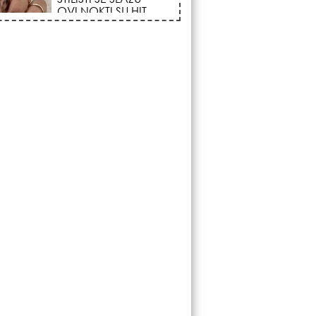
FENOMEN POČINJE
7. AVGUSTA: Veliki
Vazdušni Trigon
otvara kapiju sreće i
menja sudbinu za 3
ka!
LJUDI U SRBIJI
MASOVNO KUPUJU
OVO ČUDO OD 200
DINARA: Trik sa
peškirom i ledom koji
rashlađuje stan na
 za 10 minuta (BEZ KLIME)!
DATUMI KOJI
MENJAJU SUDBINU:
Ošišajte se OVIH
dana u mesecu ako
želite da vam kosa