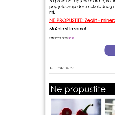
za proteine i ugljene hidrate, koj
popijete svoju dozu čokoladnog 
ml.
NE PROPUSTITE: Zeolit - miner
Možete vi to same!
Naslovna foto:
izvor
16.10.2020 07:56
Ne propustite