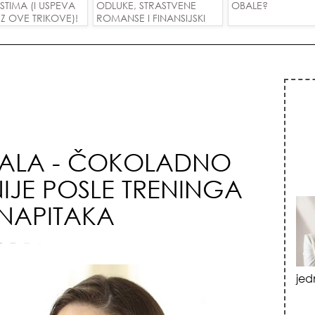
USTIMA (I USPEVA
ODLUKE, STRASTVENE
OBALE?
Z OVE TRIKOVE)!
ROMANSE I FINANSIJSKI
USPEH ZA SVE ZNAKOVE!
ALA - ČOKOLADNO
IJE POSLE TRENINGA
 NAPITAKA
vat
izn
emo