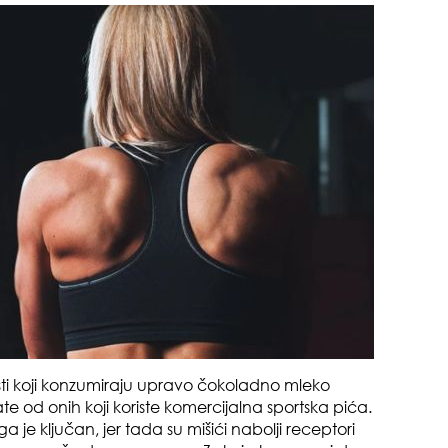
pri
tok
sti koji konzumiraju upravo čokoladno mleko
zbo
te od onih koji koriste komercijalna sportska pića.
mes
 je ključan, jer tada su mišići nabolji receptori