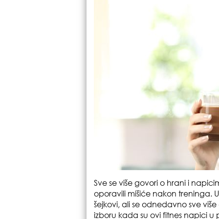
Sve se više govori o hrani i nap
oporavili mišiće nakon treninga. U 
šejkovi, ali se odnedavno sve vi
izboru kada su ovi fitnes napici u 