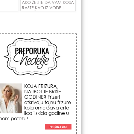
AKO ŽELITE DA VAM KOSA
RASTE KAO IZ VODE I
PRIVUČETE NOVU LJUBAV!
KOSMIČKI PREOKRET
NA POČETKU
AVGUSTA: Nedeljni
horoskop od 03. do
09. avgusta 2026.
godine donosi
renu energiju sezone Lava,
enadni novac i prelomne
tivne odluke!