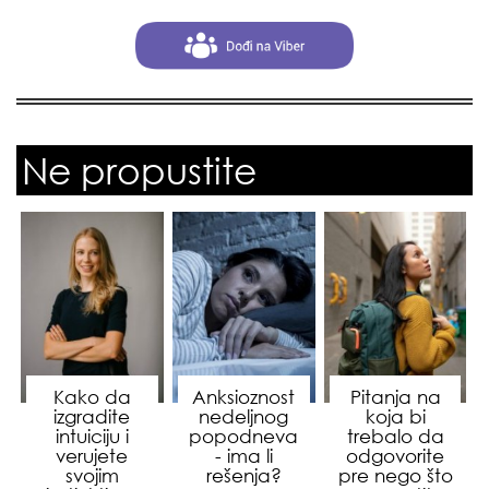
Ne propustite
Kako da
Anksioznost
Pitanja na
izgradite
nedeljnog
koja bi
intuiciju i
popodneva
trebalo da
verujete
- ima li
odgovorite
svojim
rešenja?
pre nego što