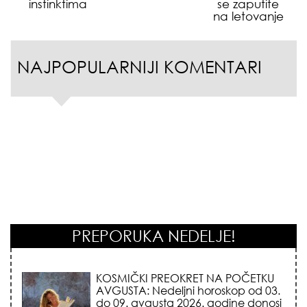
instinktima
se zaputite
na letovanje
NAJPOPULARNIJI KOMENTARI
PREPORUKA NEDELJE!
KOJA FRIZURA NAJBOLJE BRIŠE
GODINE? Frizeri otkrivaju tajnu
frizure koja omekšava crte lica i