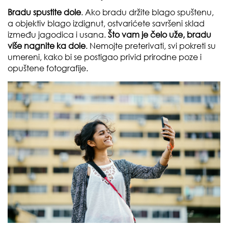
Bradu spustite dole
. Ako bradu držite blago spuštenu,
a objektiv blago izdignut, ostvarićete savršeni sklad
između jagodica i usana.
Što vam je čelo uže, bradu
više nagnite ka dole
. Nemojte preterivati, svi pokreti su
umereni, kako bi se postigao privid prirodne poze i
opuštene fotografije.