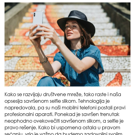
Kako se razvijaju društvene mreže, tako raste i naša
opsesija savršenom selfie slikom. Tehnologija je
napredovala, pa su naši mobilni telefoni postali pravi
profesionalni aparati. Ponekad je savršen trenutak
neophodno ovekovečiti savršenom slikom, a selfie je
pravo rešenje. Kako bi uspomena ostala u pravom
sećanju, vrlo je važno da budemo zadovoljni svojim