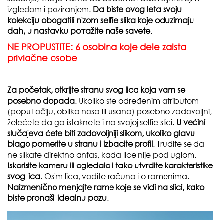
izgledom i poziranjem.
Da biste ovog leta svoju
kolekciju obogatili nizom selfie slika koje oduzimaju
dah, u nastavku potražite naše savete
.
NE PROPUSTITE: 6 osobina koje dele zaista
privlačne osobe
Za početak, otkrijte stranu svog lica koja vam se
posebno dopada
. Ukoliko ste određenim atributom
(poput očiju, oblika nosa ili usana) posebno zadovoljni,
želećete da ga istaknete i na svojoj selfie slici.
U većini
slučajeva ćete biti zadovoljniji slikom, ukoliko glavu
blago pomerite u stranu i izbacite profil
. Trudite se da
ne slikate direktno anfas, kada lice nije pod uglom.
Iskorisite kameru ili ogledalo i tako utvrdite karakteristike
svog lica
. Osim lica, vodite računa i o ramenima.
Naizmenično menjajte rame koje se vidi na slici, kako
biste pronašli idealnu pozu
.