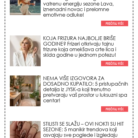
skida godine u jednom potezu!
NEMA VIŠE IZGOVORA ZA
DOSADNO KUPATILO: 5 pristupačnih
detalja iz JYSK-a koji trenutno
pretvaraju vaš prostor u luksuzni spa
centar!
STILISTI SE SLAŽU – OVI NOKTI SU HIT
SEZONE: 5 manikir trendova koji
osvajaju sve poglede i izgledaju
skupo na svačijim rukama!
REDAK ASTRO FENOMEN POČINJE
7. AVGUSTA: Veliki Vazdušni Trigon
otvara kapiju sreće i menja sudbinu
za 3 znaka!