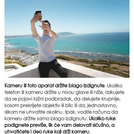
Kameru ili foto aparat držite blago izdignute
. Ukoliko
telefon ili kameru držite u nivou glave ili niže, rizikujete
da se pojavi lažni podbradak, da delujete krupnije,
kosom prekrijete objektiv ili blic ili da, jednostavno,
slikom ne uhvatite okolinu. Ipak, vodite računa da
kameru držite samo blago izdignutu.
Ukoliko ruke
podignete previše, lik će vam delovati sićušno, a
uhvatićete i deo ruke koji drži kameru
.