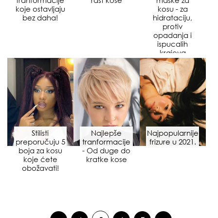
tranformacije
rast kose
maske za
koje ostavljaju
kosu - za
bez daha!
hidrataciju,
protiv
opadanja i
ispucalih
krajeva
Stilisti
Najlepše
Najpopularnije
preporučuju 5
tranformacije
frizure u 2021.
boja za kosu
- Od duge do
koje ćete
kratke kose
obožavati!