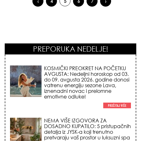
‹
4
5
6
7
›
Pages
PREPORUKA NEDELJE!
KOSMIČKI PREOKRET NA POČETKU
AVGUSTA: Nedeljni horoskop od 03.
do 09. avgusta 2026. godine donosi
vatrenu energiju sezone Lava,
iznenadni novac i prelomne
emotivne odluke!
NEMA VIŠE IZGOVORA ZA
DOSADNO KUPATILO: 5 pristupačnih
detalja iz JYSK-a koji trenutno
pretvaraju vaš prostor u luksuzni spa