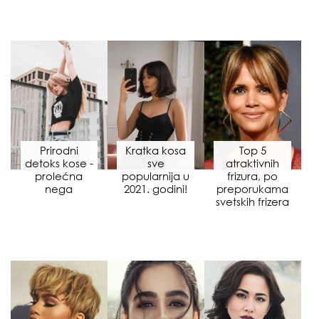
Prirodni
Kratka kosa
Top 5
detoks kose -
sve
atraktivnih
prolećna
popularnija u
frizura, po
nega
2021. godini!
preporukama
svetskih frizera