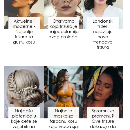
Aktuelne i
Otkrivamo
Londonski
moderne -
koja frizura je
frizeri
Najbolje
najpopularnija
najavljuju
frizure za
ovog proleća!
nove
gustu kosu
trendove
frizura
Najlepše
Najbolja
Spremni za
pletenice u
maska za
promenu?
koje ćete se
farbanu kosu
Ove frizure
zaljubiti na
koja vraća sjaj
dokazuju da