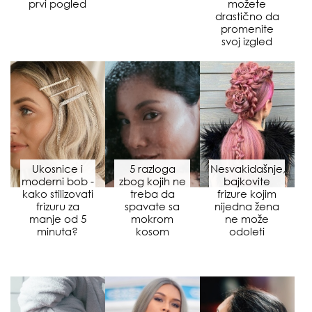
prvi pogled
možete
drastično da
promenite
svoj izgled
Ukosnice i
5 razloga
Nesvakidašnje,
moderni bob -
zbog kojih ne
bajkovite
kako stilizovati
treba da
frizure kojim
frizuru za
spavate sa
nijedna žena
manje od 5
mokrom
ne može
minuta?
kosom
odoleti