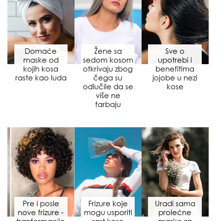
Domaće
Žene sa
Sve o
maske od
sedom kosom
upotrebi i
kojih kosa
otkrivaju zbog
benefitima
raste kao luda
čega su
jojobe u nezi
odlučile da se
kose
više ne
farbaju
Pre i posle
Frizure koje
Uradi sama
nove frizure -
mogu usporiti
prolećne