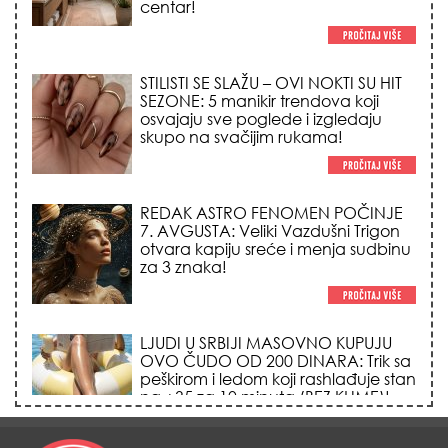
centar!
STILISTI SE SLAŽU – OVI NOKTI SU HIT
SEZONE: 5 manikir trendova koji
osvajaju sve poglede i izgledaju
skupo na svačijim rukama!
REDAK ASTRO FENOMEN POČINJE
7. AVGUSTA: Veliki Vazdušni Trigon
otvara kapiju sreće i menja sudbinu
za 3 znaka!
LJUDI U SRBIJI MASOVNO KUPUJU
OVO ČUDO OD 200 DINARA: Trik sa
peškirom i ledom koji rashlađuje stan
na +35 za 10 minuta (BEZ KLIME)!