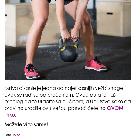
Mrtvo dizanje je jedna od najefikasnijih vežbi snage, i
uvek se radi sa opterećenjem. Ovog puta je naš
predlog da to uradite sa bučicom, a uputstva kako da
pravilno uradite ovu vežbu pronaći ćete na
OVOM
linku.
Možete vi to same!
Foto:
izvor