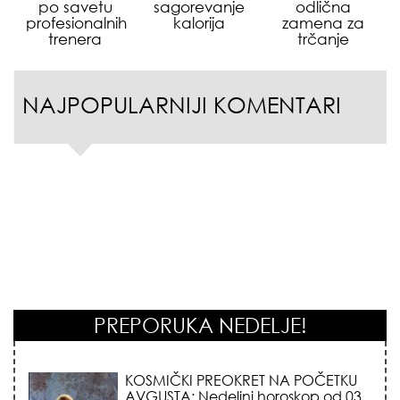
po savetu
sagorevanje
odlična
profesionalnih
kalorija
zamena za
trenera
trčanje
NAJPOPULARNIJI KOMENTARI
PREPORUKA NEDELJE!
KOSMIČKI PREOKRET NA POČETKU
AVGUSTA: Nedeljni horoskop od 03.