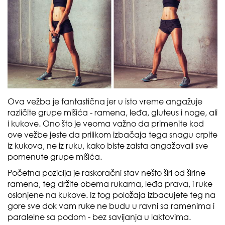
Ova vežba je fantastična jer u isto vreme angažuje
različite grupe mišića - ramena, leđa, gluteus i noge, ali
i kukove. Ono što je veoma važno da primenite kod
ove vežbe jeste da prilikom izbačaja tega snagu crpite
iz kukova, ne iz ruku, kako biste zaista angažovali sve
pomenute grupe mišića.
Početna pozicija je raskoračni stav nešto širi od širine
ramena, teg držite obema rukama, leđa prava, i ruke
oslonjene na kukove. Iz tog položaja izbacujete teg na
gore sve dok vam ruke ne budu u ravni sa ramenima i
paralelne sa podom - bez savijanja u laktovima.