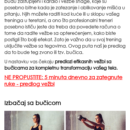
budu zastupljeni i kardio i vežbe snage, koje su
posebno bitne kada je zatezanje i oblikovanje mišića u
pitanju. Njih možete raditi kod kuće ili u sklopu vašeg
treninga u teretani, a ono što profesionalni treneri
posebno ističu jeste da treba da povedete računa o
tome da radite vežbe sa opterećenjem, kako biste
postigli što bolji efekat. Zato je važno da u svoj trening
uključite vežbe sa tegovima. Ovog puta naš je predlog
da to bude teg zvono ili tzv. bučica.
U nastavku vas čekaju
predlozi efikasnih vežbi sa
bučicama za kompletnu transformaciju vašeg tela.
NE PROPUSTITE: 5 minuta dnevno za zategnute
ruke - predlog vežbi
Izbačaj sa bučicom