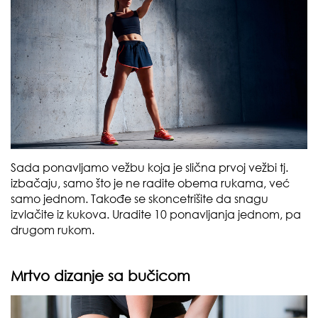
Sada ponavljamo vežbu koja je slična prvoj vežbi tj.
izbačaju, samo što je ne radite obema rukama, već
samo jednom. Takođe se skoncetrišite da snagu
izvlačite iz kukova. Uradite 10 ponavljanja jednom, pa
drugom rukom.
Mrtvo dizanje sa bučicom