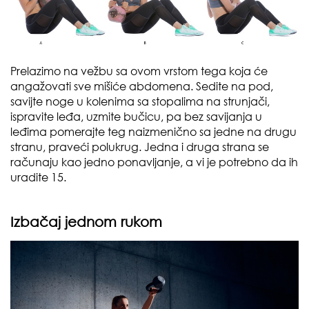
Prelazimo na vežbu sa ovom vrstom tega koja će
angažovati sve mišiće abdomena. Sedite na pod,
savijte noge u kolenima sa stopalima na strunjači,
ispravite leđa, uzmite bučicu, pa bez savijanja u
leđima pomerajte teg naizmenično sa jedne na drugu
stranu, praveći polukrug. Jedna i druga strana se
računaju kao jedno ponavljanje, a vi je potrebno da ih
uradite 15.
Izbačaj jednom rukom