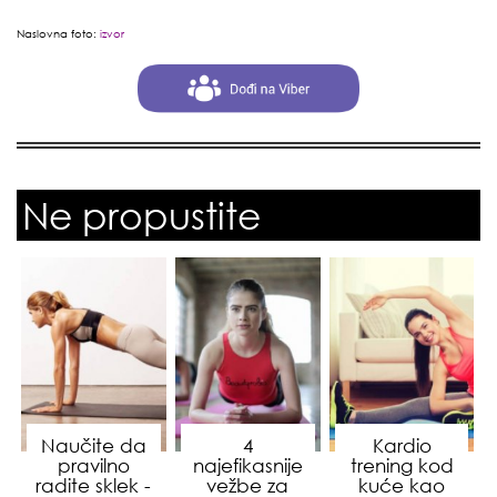
Naslovna foto:
izvor
Ne propustite
Naučite da
4
Kardio
pravilno
najefikasnije
trening kod
radite sklek -
vežbe za
kuće kao