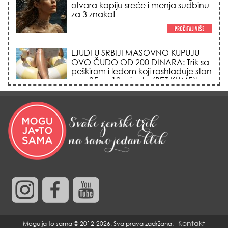
otvara kapiju sreće i menja sudbinu
za 3 znaka!
LJUDI U SRBIJI MASOVNO KUPUJU
OVO ČUDO OD 200 DINARA: Trik sa
peškirom i ledom koji rashlađuje stan
na +35 za 10 minuta (BEZ KLIME)!
DATUMI KOJI MENJAJU SUDBINU:
Ošišajte se OVIH dana u mesecu
ako želite da vam kosa raste kao iz
vode i privučete novu ljubav!
KREĆE SEZONA LAVA: 5 tajnih
osobina kraljeva horoskopa zbog
kojih ih svi tajno obožavaju (ili im
opasno zavide)!
Kontakt
Mogu ja to sama © 2012-2026. Sva prava zadržana.