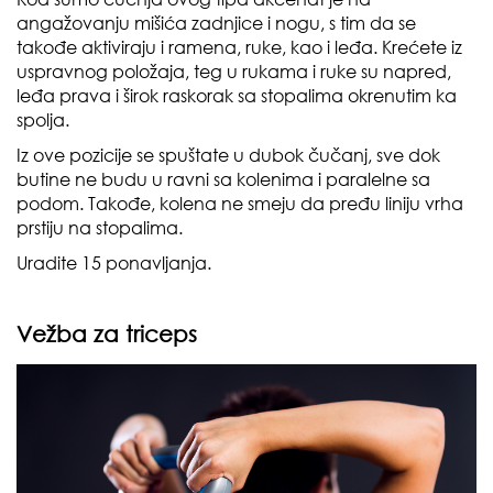
angažovanju mišića zadnjice i nogu, s tim da se
takođe aktiviraju i ramena, ruke, kao i leđa. Krećete iz
uspravnog položaja, teg u rukama i ruke su napred,
leđa prava i širok raskorak sa stopalima okrenutim ka
spolja.
Iz ove pozicije se spuštate u dubok čučanj, sve dok
butine ne budu u ravni sa kolenima i paralelne sa
podom. Takođe, kolena ne smeju da pređu liniju vrha
prstiju na stopalima.
Uradite 15 ponavljanja.
Vežba za triceps