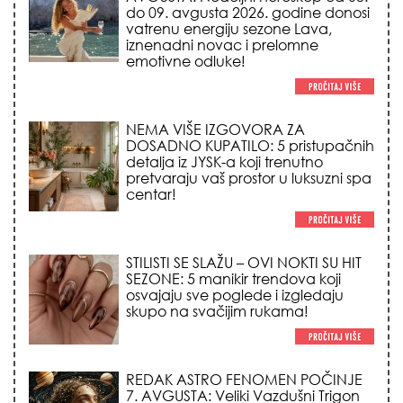
do 09. avgusta 2026. godine donosi
vatrenu energiju sezone Lava,
iznenadni novac i prelomne
emotivne odluke!
NEMA VIŠE IZGOVORA ZA
DOSADNO KUPATILO: 5 pristupačnih
detalja iz JYSK-a koji trenutno
pretvaraju vaš prostor u luksuzni spa
centar!
STILISTI SE SLAŽU – OVI NOKTI SU HIT
SEZONE: 5 manikir trendova koji
osvajaju sve poglede i izgledaju
skupo na svačijim rukama!
REDAK ASTRO FENOMEN POČINJE
7. AVGUSTA: Veliki Vazdušni Trigon