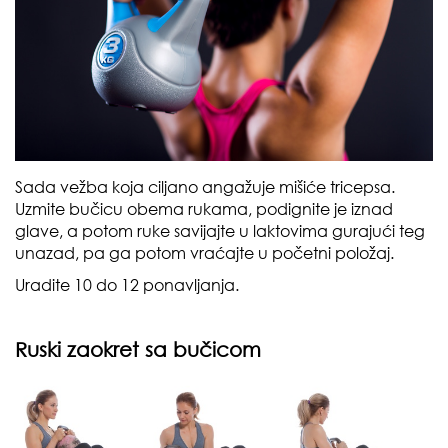
Sada vežba koja ciljano angažuje mišiće tricepsa.
Uzmite bučicu obema rukama, podignite je iznad
glave, a potom ruke savijajte u laktovima gurajući teg
unazad, pa ga potom vraćajte u početni položaj.
Uradite 10 do 12 ponavljanja.
Ruski zaokret sa bučicom