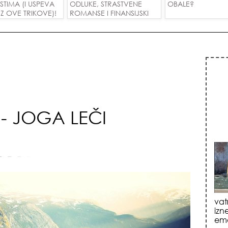
USTIMA (I USPEVA
ODLUKE, STRASTVENE
OBALE?
Z OVE TRIKOVE)!
ROMANSE I FINANSIJSKI
USPEH ZA SVE ZNAKOVE!
- JOGA LEČI
jed