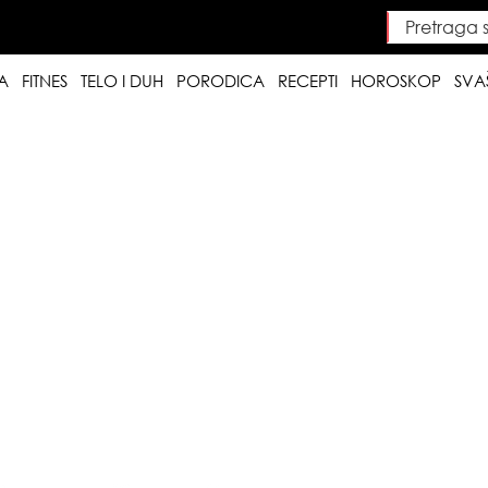
Pretraga saj
Searc
A
FITNES
TELO I DUH
PORODICA
RECEPTI
HOROSKOP
SVA