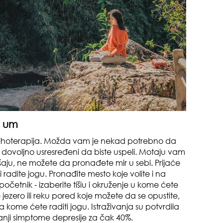
tok
š um
sihoterapija. Možda vam je nekad potrebno da
e dovoljno usresređeni da biste uspeli. Motaju vam
ešaju, ne možete da pronađete mir u sebi. Prijaće
 radite jogu. Pronađite mesto koje volite i na
da
četnik - izaberite tišiu i okruženje u kome ćete
jezero ili reku pored koje možete da se opustite,
kome ćete raditi jogu. Istraživanja su potvrdila
nji simptome depresije za čak 40%.