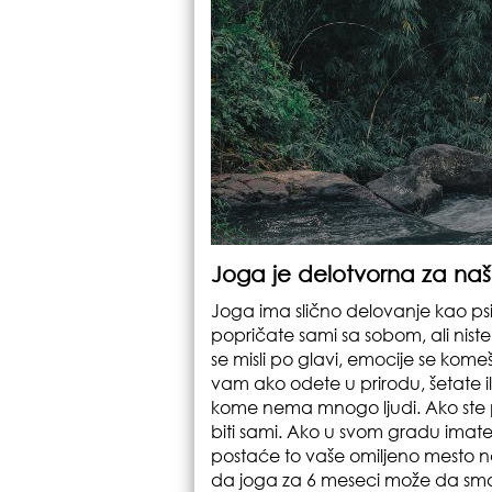
Joga je delotvorna za na
Joga ima slično delovanje kao p
popričate sami sa sobom, ali nist
se misli po glavi, emocije se kom
vam ako odete u prirodu, šetate ili
kome nema mnogo ljudi. Ako ste po
biti sami. Ako u svom gradu imate 
postaće to vaše omiljeno mesto na 
da joga za 6 meseci može da sma