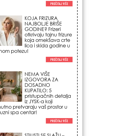
NEMA VIŠE
IZGOVORA ZA
DOSADNO
KUPATILO: 5
pristupačnih detalja
iz JYSK-a koji
nutno pretvaraju vaš prostor u
suzni spa centar!
STILISTI SE SLAŽU –
OVI NOKTI SU HIT
SEZONE: 5 manikir
trendova koji
osvajaju sve
poglede i izgledaju
po na svačijim rukama!
REDAK ASTRO
FENOMEN POČINJE
7. AVGUSTA: Veliki