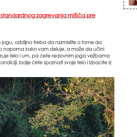
standardnog zagrevanja mišića pre
zna
e jogu, ozbiljno treba da razmislite o tome da
o naporna kako vam deluje, a može da učini
zuje telo i um, pa ćete redovnim joga vežbama
ndiciji, bolje ćete spoznati svoje telo i izbacite iz
+35
pri