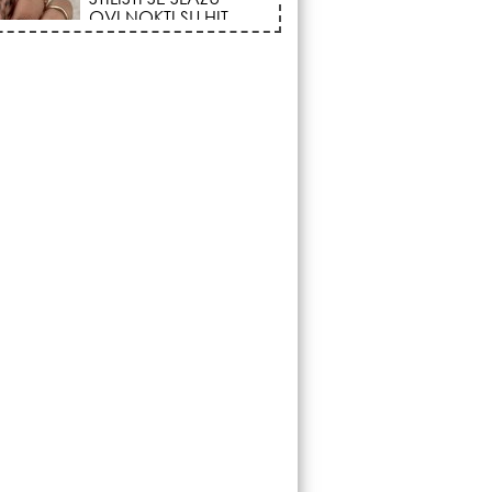
Vazdušni Trigon
otvara kapiju sreće i
menja sudbinu za 3
ka!
LJUDI U SRBIJI
MASOVNO KUPUJU
OVO ČUDO OD 200
DINARA: Trik sa
peškirom i ledom koji
rashlađuje stan na
 za 10 minuta (BEZ KLIME)!
DATUMI KOJI
MENJAJU SUDBINU:
Ošišajte se OVIH
dana u mesecu ako
želite da vam kosa
raste kao iz vode i
vučete novu ljubav!