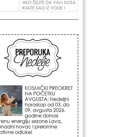
AKO ŽELITE DA VAM KOSA
RASTE KAO IZ VODE I
PRIVUČETE NOVU LJUBAV!
KOJA FRIZURA
NAJBOLJE BRIŠE
GODINE? Frizeri
otkrivaju tajnu frizure
koja omekšava crte
lica i skida godine u
nom potezu!