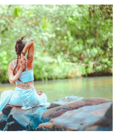
evo
zbo
mes