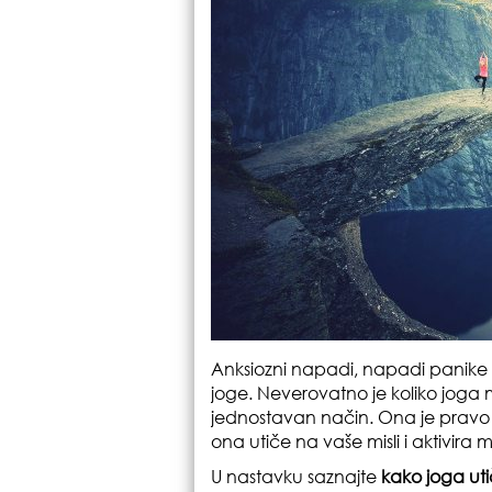
Anksiozni napadi, napadi panike 
joge. Neverovatno je koliko joga m
jednostavan način. Ona je pravo re
ona utiče na vaše misli i aktivira 
U nastavku saznajte
kako joga uti