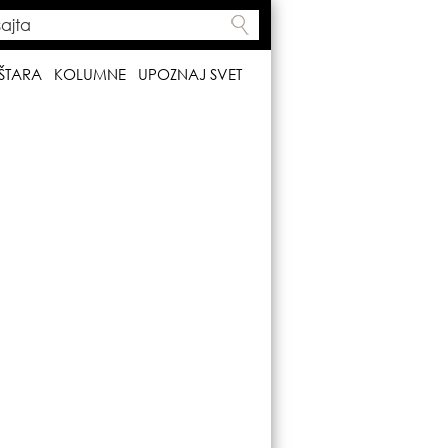
ta
h form
ŠTARA
KOLUMNE
UPOZNAJ SVET