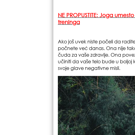
NE PROPUSTITE:
Joga umesto 
treninga
Ako još uvek niste počeli da radit
počnete već danas. Ona nije tak
čuda za vaše zdravlje. Ona pove
učiniti da vaše telo bude u boljoj ko
svoje glave negativne misli.