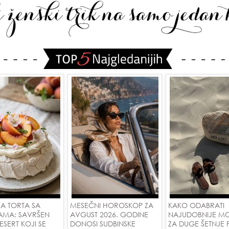
A TORTA SA
MESEČNI HOROSKOP ZA
KAKO ODABRATI
AMA: SAVRŠEN
AVGUST 2026. GODINE
NAJUDOBNIJE M
DESERT KOJI SE
DONOSI SUDBINSKE
ZA DUGE ŠETNJE