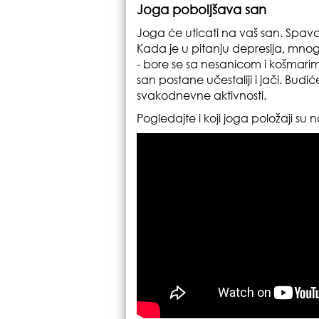
Joga poboljšava san
Joga će uticati na vaš san. Spavaćet
Kada je u pitanju depresija, mnogi
- bore se sa nesanicom i košmarim
san postane učestaliji i jači. Bud
svakodnevne aktivnosti.
Pogledajte i koji joga položaji su 