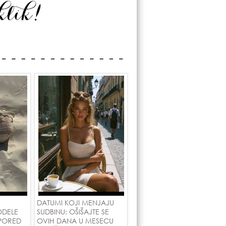
DATUMI KOJI MENJAJU
ODELE
SUDBINU: OŠIŠAJTE SE
 PORED
OVIH DANA U MESECU