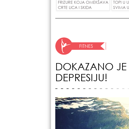
FRIZURE KOJA OMEKŠAVA
TOPI U 
CRTE LICA I SKIDA
SVIMA U
GODINE U JEDNOM
POTEZU!
FITNES
DOKAZANO JE 
DEPRESIJU!