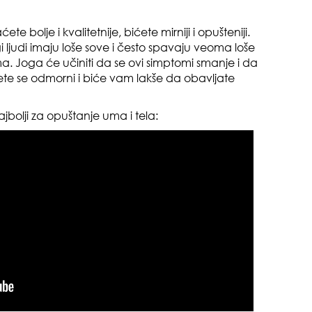
e bolje i kvalitetnije, bićete mirniji i opušteniji.
 ljudi imaju loše sove i često spavaju veoma loše
a. Joga će učiniti da se ovi simptomi smanje i da
ićete se odmorni i biće vam lakše da obavljate
najbolji za opuštanje uma i tela:
čuv
suš
muž