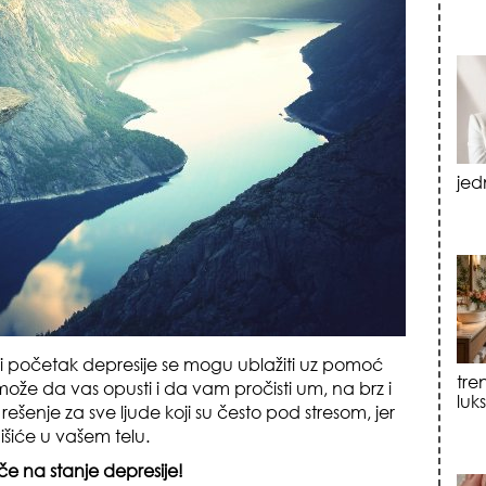
tre
luk
sku
i početak depresije se mogu ublažiti uz pomoć
ože da vas opusti i da vam pročisti um, na brz i
šenje za sve ljude koji su često pod stresom, jer
mišiće u vašem telu.
če na stanje depresije!