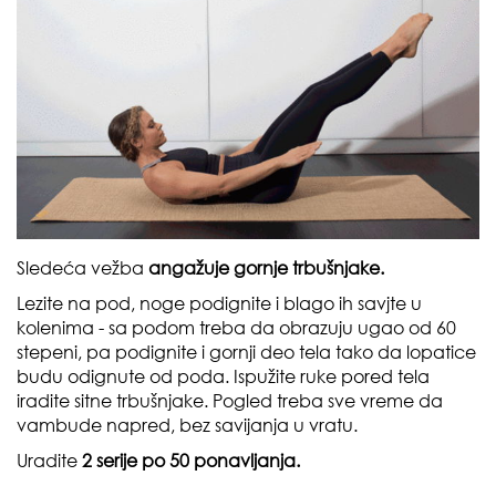
Sledeća vežba
angažuje gornje trbušnjake.
Lezite na pod, noge podignite i blago ih savjte u
kolenima - sa podom treba da obrazuju ugao od 60
stepeni, pa podignite i gornji deo tela tako da lopatice
budu odignute od poda. Ispužite ruke pored tela
iradite sitne trbušnjake. Pogled treba sve vreme da
vambude napred, bez savijanja u vratu.
Uradite
2 serije po 50 ponavljanja.