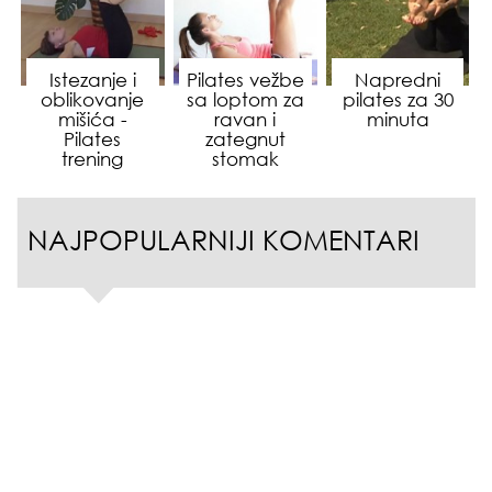
Istezanje i
Pilates vežbe
Napredni
oblikovanje
sa loptom za
pilates za 30
mišića -
ravan i
minuta
Pilates
zategnut
trening
stomak
NAJPOPULARNIJI KOMENTARI