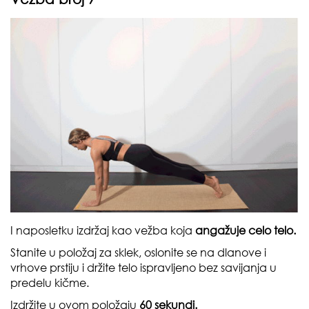
I naposletku izdržaj kao vežba koja
angažuje celo telo.
Stanite u položaj za sklek, oslonite se na dlanove i
vrhove prstiju i držite telo ispravljeno bez savijanja u
predelu kičme.
Izdržite u ovom položaju
60 sekundi.