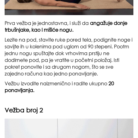
Prva vežba je jednostavna, i služi da
angažuje donje
trbušnjake, kao i mišiće nogu.
Lezite na pod, stavite ruke pored tela, podignite noge i
savijte ih u kolenima pod uglom od 90 stepeni. Pootm
jednu nogu spuštajte dok vrhovima prstiju ne
dodirnete pod, pa je vratite u početni položaj. Isti
pokret ponovite i sa drugom nogom, što se sve
zajedno računa kao jedno ponavljanje.
Vežbu izvodite naizmenično i radite ukupno
20
ponavljanja.
Vežba broj 2