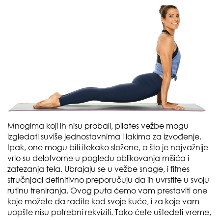
Mnogima koji ih nisu probali, pilates vežbe mogu
izgledati suviše jednostavnima i lakima za izvođenje.
Ipak, one mogu biti itekako složene, a što je najvažnije
vrlo su delotvorne u pogledu oblikovanja mišića i
zatezanja tela. Ubrajaju se u vežbe snage, i fitnes
stručnjaci definitivno preporučuju da ih uvrstite u svoju
rutinu treniranja. Ovog puta ćemo vam prestaviti one
koje možete da radite kod svoje kuće, i za koje vam
uopšte nisu potrebni rekviziti. Tako ćete uštedeti vreme,