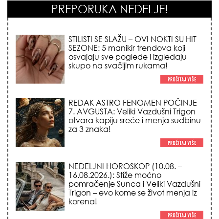
PREPORUKA NEDELJE!
STILISTI SE SLAŽU – OVI NOKTI SU HIT
SEZONE: 5 manikir trendova koji
osvajaju sve poglede i izgledaju
skupo na svačijim rukama!
REDAK ASTRO FENOMEN POČINJE
7. AVGUSTA: Veliki Vazdušni Trigon
otvara kapiju sreće i menja sudbinu
za 3 znaka!
NEDELJNI HOROSKOP (10.08. –
16.08.2026.): Stiže moćno
pomračenje Sunca i Veliki Vazdušni
Trigon – evo kome se život menja iz
korena!