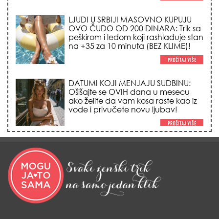
LJUDI U SRBIJI MASOVNO KUPUJU
OVO ČUDO OD 200 DINARA: Trik sa
peškirom i ledom koji rashlađuje stan
na +35 za 10 minuta (BEZ KLIME)!
DATUMI KOJI MENJAJU SUDBINU:
Ošišajte se OVIH dana u mesecu
ako želite da vam kosa raste kao iz
vode i privučete novu ljubav!
TRIK SA CRVENIM NOVČANIKOM I
LOVOROVIM LISTOM: Stari ritual
privlačenja novca koji treba uraditi
baš tokom sezone Lava!
HEMIJA VAM UOPŠTE NE TREBA:
Ovako su naše bake čistile kuću za