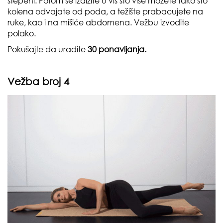
stepeni. Potom se izdižite u vis što više možete tako što
kolena odvajate od poda, a težište prabacujete na
ruke, kao i na mišiće abdomena. Vežbu izvodite
polako.
Pokušajte da uradite
30 ponavljanja.
Vežba broj 4