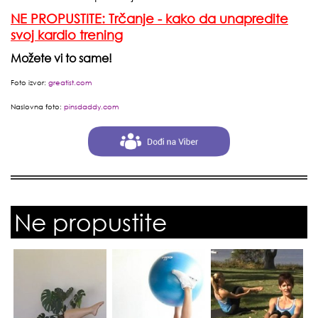
NE PROPUSTITE: Trčanje - kako da unapredite
svoj kardio trening
Možete vi to same!
Foto izvor:
greatist.com
Naslovna foto:
pinsdaddy.com
Ne propustite