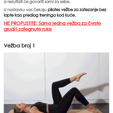
a rezultati će govoriti sami za sebe.
U nastavku vas čekaju
pilates vežbe za zatezanje bez
lopte kao predlog treninga kod kuće.
NE PROPUSTITE: Samo jedna vežba za čvrste
grudi i zategnute ruke
Vežba broj 1