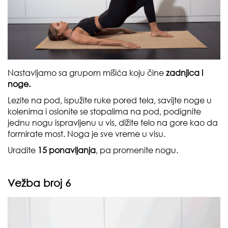
Nastavljamo sa grupom mišića koju čine
zadnjica i
noge.
Lezite na pod, ispužite ruke pored tela, savijte noge u
kolenima i oslonite se stopalima na pod, podignite
jednu nogu ispravljenu u vis, dižite telo na gore kao da
formirate most. Noga je sve vreme u visu.
Uradite
15 ponavljanja
, pa promenite nogu.
Vežba broj 6