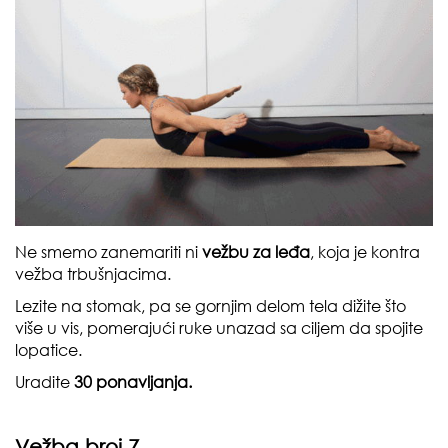
Ne smemo zanemariti ni
vežbu za leđa
, koja je kontra
vežba trbušnjacima.
Lezite na stomak, pa se gornjim delom tela dižite što
više u vis, pomerajući ruke unazad sa ciljem da spojite
lopatice.
Uradite
30 ponavljanja.
Vežba broj 7