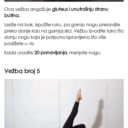
Ova vežba angažuje
gluteus i unutrašnju stranu
butina.
Lezite na bok, ispužite ruku, pa gornju nogu presavijte
preko donje kao na gornjoj slici. Vežbu izvodite tako što
donju nogu koja je potpuno ispravljena što više
podižete u vis.
Kada uradite
20 ponavljanja
, menjate nogu.
Vežba broj 5