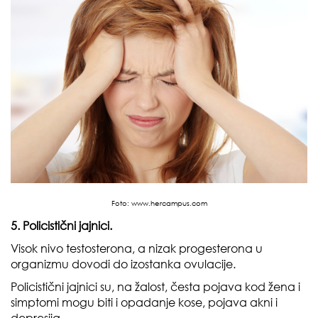
Foto:
www.hercampus.com
5. Policistični jajnici.
Visok nivo testosterona, a nizak progesterona u
organizmu dovodi do izostanka ovulacije.
Policistični jajnici su, na žalost, česta pojava kod žena i
simptomi mogu biti i opadanje kose, pojava akni i