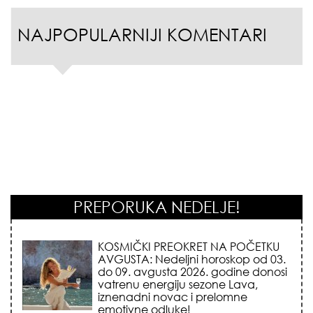
NAJPOPULARNIJI KOMENTARI
PREPORUKA NEDELJE!
KOJA FRIZURA NAJBOLJE BRIŠE
GODINE? Frizeri otkrivaju tajnu
frizure koja omekšava crte lica i
skida godine u jednom potezu!