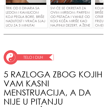
TRIK OD 0 DINARA SA
SVI ĆE SE OKRETATI ZA
KOJA F
LEDOM I KAMILICOM
OVIM MIRISOM: PARFEM
BRIŠE 
KOJI PEGLA BORE, BRIŠE
OD PISTAĆA I VANILE OD
OTKRIV
NADUTOST I VRAĆA SJAJ
KOG KOŽA MIRIŠE KAO
FRIZUR
LICU ZA 3 MINUTA!
NAJFINIJI DEZERT, A ŽENE
OMEKŠA
SU POLUDELE ZA
SKIDA 
ZAMENOM OD 1.800
JEDNO
DINARA!
TELO I DUH
5 RAZLOGA ZBOG KOJIH
VAM KASNI
MENSTRUACIJA, A DA
NIJE U PITANJU