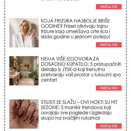
NEMA VIŠE IZGOVORA ZA
DOSADNO KUPATILO: 5 pristupačnih
detalja iz JYSK-a koji trenutno
pretvaraju vaš prostor u luksuzni spa
centar!
STILISTI SE SLAŽU – OVI NOKTI SU HIT
SEZONE: 5 manikir trendova koji
osvajaju sve poglede i izgledaju
skupo na svačijim rukama!
REDAK ASTRO FENOMEN POČINJE
7. AVGUSTA: Veliki Vazdušni Trigon
otvara kapiju sreće i menja sudbinu
za 3 znaka!