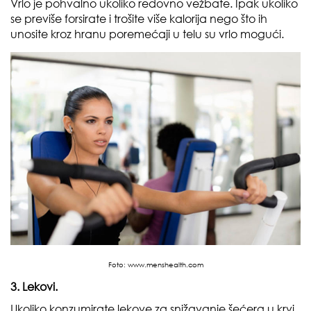
Vrlo je pohvalno ukoliko redovno vežbate. Ipak ukoliko
se previše forsirate i trošite više kalorija nego što ih
unosite kroz hranu poremećaji u telu su vrlo mogući.
Foto:
www.menshealth.com
3. Lekovi.
Ukoliko konzumirate lekove za snižavanje šećera u krvi,