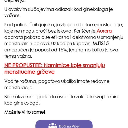
depresija.
U ovakvim slučajevima odlazak kod ginekologa je
važan!
Kod policističnih jajnika, javljaju se i bolne menstruacije,
koje ne mogu proći bez lekova. Korišćenje
Aurora
aparata pokazalo se efikasno i delotvorno u smanjenju
menstrualnih bolova. Uz kod pri kupovini
MJTS15
omogućen je popust od 15%, jer znamo koliko je ova
tema važna.
NE PROPUSTITE: Namirnice koje smanjuju
menstrualne grčeve
Vodite računa, pogotovo ukoliko imate redovne
menstruacije.
Bilo kakvu nelagodu da osećate zakažite svoj termin
kod ginekologa.
Možete vi to same!