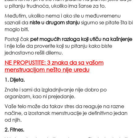
u pitanju trudnoća, ukoliko ima šanse za to.
Međutim, ukoliko nema i ako ste u međuvremenu
saznali da
niste u drugom stanju
sigurno se pitate šta bi
moglo biti.
Postoji čak
pet mogućih razloga koji utiču na kašnjenje
i nije loše da proverite koji su pitanju kako biste
jednostavno rešili dilemu.
NE PROPUSTITE: 3 znaka da sa vašom
menstruacijom nešto nije uredu
1. Dijeta.
Znate i sami da izgladnjivanje nije dobro po
organizam, kao ni prejedanje.
Vaše telo može da takav stres da reaguje na razne
načine, a izostanak menstruacije je definitivno jedan
od njih.
2. Fitnes.