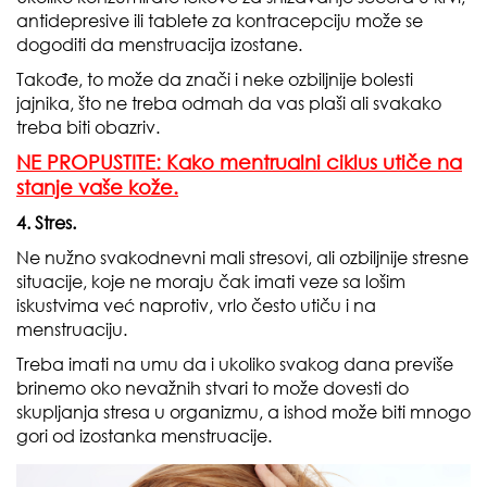
antidepresive ili tablete za kontracepciju može se
dogoditi da menstruacija izostane.
Takođe, to može da znači i neke ozbiljnije bolesti
jajnika, što ne treba odmah da vas plaši ali svakako
treba biti obazriv.
NE PROPUSTITE: Kako mentrualni ciklus utiče na
stanje vaše kože.
4. Stres.
Ne nužno svakodnevni mali stresovi, ali ozbiljnije stresne
situacije, koje ne moraju čak imati veze sa lošim
iskustvima već naprotiv, vrlo često utiču i na
menstruaciju.
Treba imati na umu da i ukoliko svakog dana previše
brinemo oko nevažnih stvari to može dovesti do
skupljanja stresa u organizmu, a ishod može biti mnogo
gori od izostanka menstruacije.