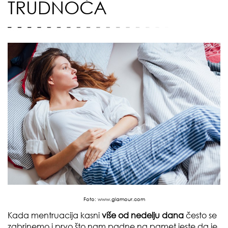
TRUDNOĆA
Foto:
www.glamour.com
Kada mentruacija kasni
više od nedelju dana
često se
zabrinemo i prvo što nam padne na pamet jeste da je