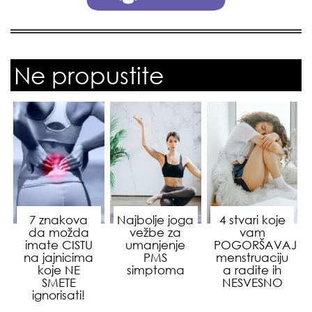
Ne propustite
7 znakova
Najbolje joga
4 stvari koje
da možda
vežbe za
vam
imate CISTU
umanjenje
POGORŠAVAJU
na jajnicima
PMS
menstruaciju
koje NE
simptoma
a radite ih
SMETE
NESVESNO
ignorisati!