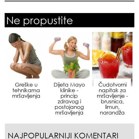
Ne propustite
Greške u
Dijeta Mayo
Čudotvorni
tehnikama
klinike -
napitak za
mršavljenja
princip
mršavljenje -
zdravog i
brusnica,
postojanog
limun,
mršavljenja
narandža
NAJPOPULARNIJI KOMENTARI