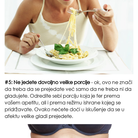
#5: Ne jedete dovoljno velike porcije
- ok, ovo ne znači
da treba da se prejedate već samo da ne treba ni da
gladujete. Odredite sebi porciju koja je fer prema
vašem apetitu, ali i prema režimu ishrane kojeg se
pridržavate. Ovako nećete doći u iskušenje da se u
afektu velike gladi prejedete.