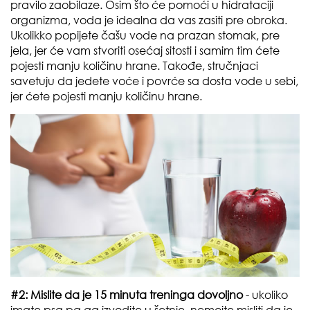
pravilo zaobilaze. Osim što će pomoći u hidrataciji
organizma, voda je idealna da vas zasiti pre obroka.
Ukolikko popijete čašu vode na prazan stomak, pre
jela, jer će vam stvoriti osećaj sitosti i samim tim ćete
pojesti manju količinu hrane. Takođe, stručnjaci
savetuju da jedete voće i povrće sa dosta vode u sebi,
jer ćete pojesti manju količinu hrane.
#2: Mislite da je 15 minuta treninga dovoljno
- ukoliko