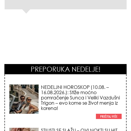
PREPORUKA NEDELJE!
NEDELJNI HOROSKOP (10.08. –
16.08.2026.): Stiže moćno
pomračenje Sunca i Veliki Vazdušni
Trigon – evo kome se život menja iz
korena!
STILISTI SE SLAŽU – OVI NOKTI SU HIT