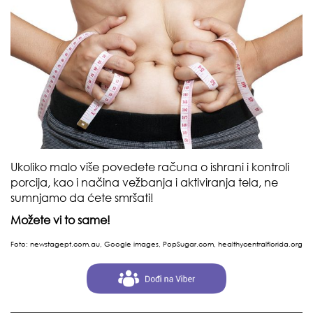
Ukoliko malo više povedete računa o ishrani i kontroli
porcija, kao i načina vežbanja i aktiviranja tela, ne
sumnjamo da ćete smršati!
Možete vi to same!
Foto:
newstagept.com.au, Google images, PopSugar.com,
healthycentralflorida.org