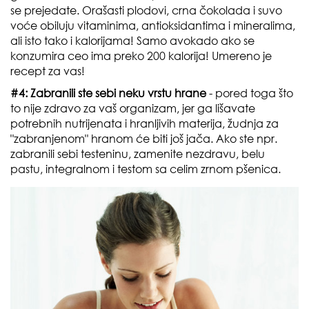
se prejedate. Orašasti plodovi, crna čokolada i suvo
voće obiluju vitaminima, antioksidantima i mineralima,
ali isto tako i kalorijama! Samo avokado ako se
konzumira ceo ima preko 200 kalorija! Umereno je
recept za vas!
#4: Zabranili ste sebi neku vrstu hrane
- pored toga što
to nije zdravo za vaš organizam, jer ga lišavate
potrebnih nutrijenata i hranljivih materija, žudnja za
"zabranjenom" hranom će biti još jača. Ako ste npr.
zabranili sebi testeninu, zamenite nezdravu, belu
pastu, integralnom i testom sa celim zrnom pšenica.