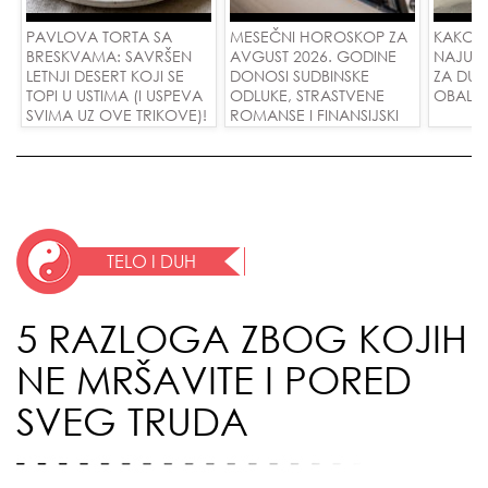
PAVLOVA TORTA SA
MESEČNI HOROSKOP ZA
KAKO 
BRESKVAMA: SAVRŠEN
AVGUST 2026. GODINE
NAJUD
LETNJI DESERT KOJI SE
DONOSI SUDBINSKE
ZA DUG
TOPI U USTIMA (I USPEVA
ODLUKE, STRASTVENE
OBALE
SVIMA UZ OVE TRIKOVE)!
ROMANSE I FINANSIJSKI
USPEH ZA SVE ZNAKOVE!
TELO I DUH
5 RAZLOGA ZBOG KOJIH
NE MRŠAVITE I PORED
SVEG TRUDA