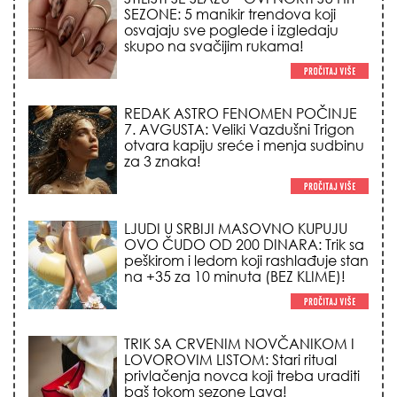
SEZONE: 5 manikir trendova koji
osvajaju sve poglede i izgledaju
skupo na svačijim rukama!
REDAK ASTRO FENOMEN POČINJE
7. AVGUSTA: Veliki Vazdušni Trigon
otvara kapiju sreće i menja sudbinu
za 3 znaka!
LJUDI U SRBIJI MASOVNO KUPUJU
OVO ČUDO OD 200 DINARA: Trik sa
peškirom i ledom koji rashlađuje stan
na +35 za 10 minuta (BEZ KLIME)!
TRIK SA CRVENIM NOVČANIKOM I
LOVOROVIM LISTOM: Stari ritual
privlačenja novca koji treba uraditi
baš tokom sezone Lava!