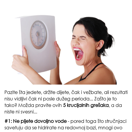
Pazite šta jedete, držite dijete, čak i vežbate, ali rezultati
nisu vidljivi čak ni posle dužeg perioda... Zašto je to
tako? Možda pravite ovih
5 krucijalnih grešaka
, a da
niste ni svesni...
#1: Ne pijete dovoljno vode
- pored toga što stručnjaci
savetuju da se hidrirate na redovnoj bazi, mnogi ovo