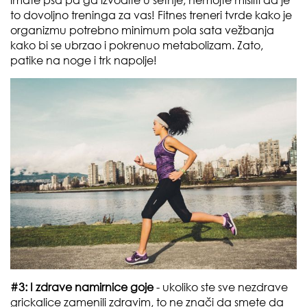
imate psa pa ga izvodite u šetnje, nemojte misliti da je
to dovoljno treninga za vas! Fitnes treneri tvrde kako je
organizmu potrebno minimum pola sata vežbanja
kako bi se ubrzao i pokrenuo metabolizam. Zato,
patike na noge i trk napolje!
#3: I zdrave namirnice goje
- ukoliko ste sve nezdrave
grickalice zamenili zdravim, to ne znači da smete da