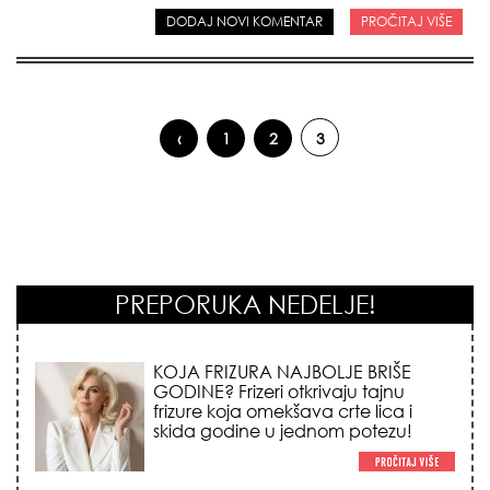
DODAJ NOVI KOMENTAR
PROČITAJ VIŠE
‹
1
2
3
Pages
PREPORUKA NEDELJE!
KOJA FRIZURA NAJBOLJE BRIŠE
GODINE? Frizeri otkrivaju tajnu
frizure koja omekšava crte lica i
skida godine u jednom potezu!