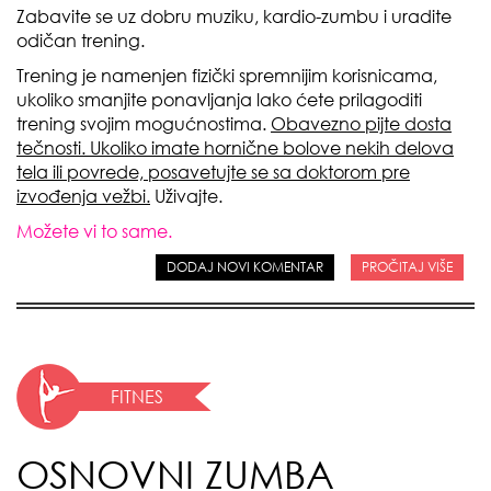
Zabavite se uz dobru muziku, kardio-zumbu i uradite
odičan trening.
Trening je namenjen fizički spremnijim korisnicama,
ukoliko
smanjite ponavljanja
lako ćete prilagoditi
trening svojim mogućnostima.
Obavezno pijte dosta
tečnosti. Ukoliko imate hornične bolove nekih delova
tela ili povrede, posavetujte se sa doktorom pre
izvođenja vežbi.
Uživajte.
Možete vi to same.
DODAJ NOVI KOMENTAR
PROČITAJ VIŠE
FITNES
OSNOVNI ZUMBA