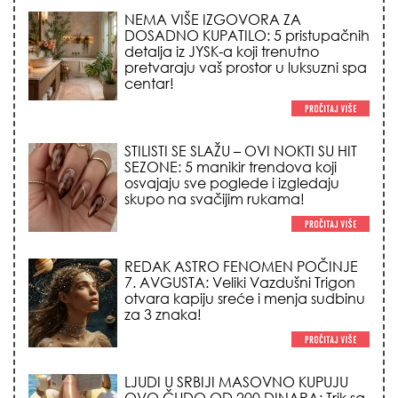
NEMA VIŠE IZGOVORA ZA
DOSADNO KUPATILO: 5 pristupačnih
detalja iz JYSK-a koji trenutno
pretvaraju vaš prostor u luksuzni spa
centar!
STILISTI SE SLAŽU – OVI NOKTI SU HIT
SEZONE: 5 manikir trendova koji
osvajaju sve poglede i izgledaju
skupo na svačijim rukama!
REDAK ASTRO FENOMEN POČINJE
7. AVGUSTA: Veliki Vazdušni Trigon
otvara kapiju sreće i menja sudbinu
za 3 znaka!
LJUDI U SRBIJI MASOVNO KUPUJU
OVO ČUDO OD 200 DINARA: Trik sa