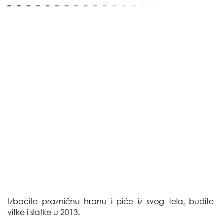
Izbacite prazničnu hranu i piće iz svog tela, budite
vitke i slatke u 2013.